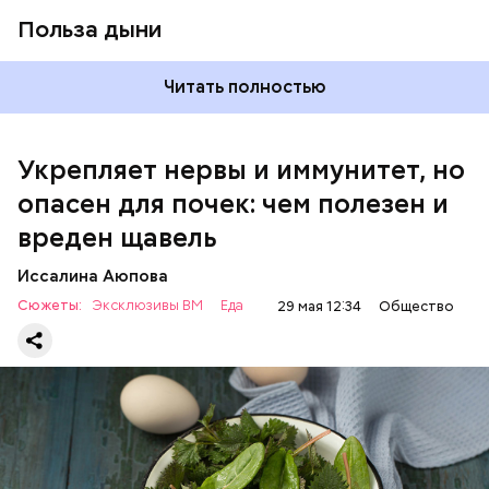
Польза дыни
Читать полностью
Укрепляет нервы и иммунитет, но
опасен для почек: чем полезен и
— Если человек уже болеет мочекаменной
вреден щавель
болезнью, щавель ему не рекомендуется. При
артрите, гастрите, холецистите, синдроме
Иссалина Аюпова
раздраженного кишечника, язвах и панкреатите
Сюжеты:
Эксклюзивы ВМ
Еда
29 мая 12:34
Общество
продукт тоже лучше исключить из рациона, —
предупредила врач. — Он может привести к
повышению кислотности желудка и раздражать
слизистые оболочки.