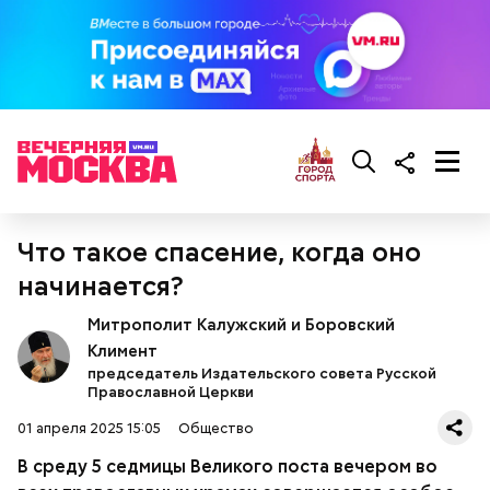
При выборе дыни эксперт посоветовала
ориентироваться на запах:
Что такое спасение, когда оно
начинается?
Митрополит Калужский и Боровский
Климент
председатель Издательского совета Русской
Православной Церкви
01 апреля 2025 15:05
Общество
Кабачки, тушеные с курицей
Эндокринолог Куликова
В среду 5 седмицы Великого поста вечером во
Фото: Shutterstock
Уберут отеки и улучшат зрение:
Как приготовить домашний
объяснила, в чем заключается