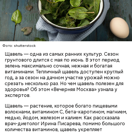
Опасность же щавеля состоит в том, что он
содержит большое количество щавелевой кислоты,
которая может способствовать образованию
Фото: shutterstock
камней в почках, объяснила диетолог.
Щавель — одна из самых ранних культур. Сезон
ЗДОРОВЬЕ
ВРАЧИ
РАСТЕНИЯ
грунтового длится с мая по июнь. В этот период
ПРОДУКТЫ
зелень максимально сочная, нежная и богатая
витаминами. Тепличный щавель доступен круглый
год, а за сезон на дачном участке урожай можно
срезать несколько раз. Но чем щавель полезен для
здоровья? Об этом «Вечерняя Москва» узнала у
экспертов.
Щавель — растение, которое богато пищевыми
волокнами, витамином С, бета-каротином, магнием,
медью, йодом, железом и калием. Как рассказала
врач-диетолог Ирина Писарева, помимо большого
количества витаминов, щавель укрепляет