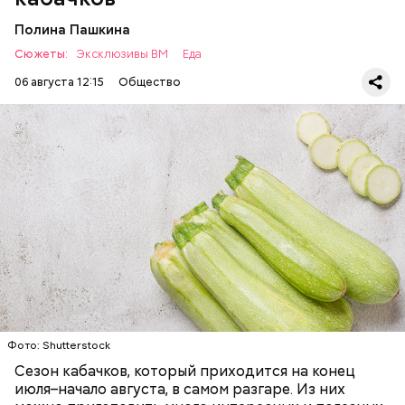
Полина Пашкина
Сюжеты:
Эксклюзивы ВМ
Еда
06 августа 12:15
Общество
Ингредиенты:
— Наиболее распространенные борщ, щи, котлеты,
салаты, лаваш с творогом и сыром, пироги, омлет,
запеканка. Щавеля там везде используется
ЕДА
ОВОЩИ
РЕЦЕПТЫ
немного, поэтому никакого вреда от него не будет.
Чем разнообразнее рацион питания человека, тем
лучше. Потому что это исключает вероятность
возникновения дефицитов микроэлементов, —
заверил специалист.
Фото: Shutterstock
Фото: Shutterstock
Сезон кабачков, который приходится на конец
июля–начало августа, в самом разгаре. Из них