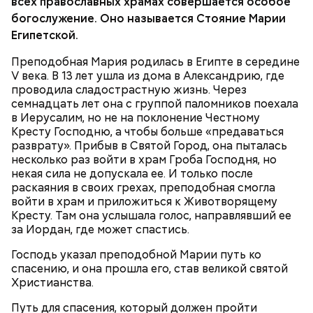
всех православных храмах совершается особое
диетолог Соломатина рассказала
майонез: три простых рецепта
польза сезонных овощей и
о пользе кабачков
богослужение. Оно называется Стояние Марии
фруктов
Египетской.
Преподобная Мария родилась в Египте в середине
V века. В 13 лет ушла из дома в Александрию, где
Как выбрать дыню
проводила сладострастную жизнь. Через
семнадцать лет она с группой паломников поехала
в Иерусалим, но не на поклонение Честному
Кресту Господню, а чтобы больше «предаваться
разврату». Прибыв в Святой Город, она пыталась
несколько раз войти в храм Гроба Господня, но
некая сила не допускала ее. И только после
раскаяния в своих грехах, преподобная смогла
войти в храм и приложиться к Животворящему
Кресту. Там она услышала голос, направлявший ее
Противень ставится в духовку, разогретую до 180–
за Иордан, где может спастись.
190 градусов. Спагетти из кабачка нужно запекать
25–30 минут.
Господь указал преподобной Марии путь ко
спасению, и она прошла его, став великой святой
Христианства.
Путь для спасения, который должен пройти