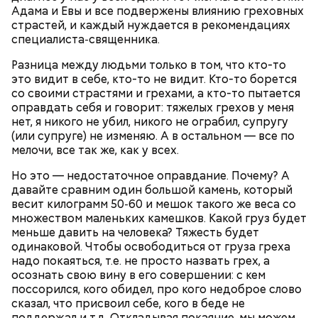
Адама и Евы и все подвержены влиянию греховных
Ингредиенты:
страстей, и каждый нуждается в рекомендациях
специалиста‑священника.
Разница между людьми только в том, что кто-то
это видит в себе, кто-то не видит. Кто-то борется
со своими страстями и грехами, а кто-то пытается
оправдать себя и говорит: тяжелых грехов у меня
нет, я никого не убил, никого не ограбил, супругу
(или супруге) не изменяю. А в остальном — все по
мелочи, все так же, как у всех.
Ранние плоды, по словам врача, лучше не есть:
Но это — недостаточное оправдание. Почему? А
давайте сравним один большой камень, который
Терапевт Кондрахин назвал
Чистит сосуды и защищает от
весит килограмм 50‑60 и мешок такого же веса со
продукты и напитки, которые
рака: чем полезен кресс-салат
множеством маленьких камешков. Какой груз будет
выводят токсины из организма
меньше давить на человека? Тяжесть будет
одинаковой. Чтобы освободиться от груза греха
надо покаяться, т.е. не просто назвать грех, а
осознать свою вину в его совершении: с кем
поссорился, кого обидел, про кого недоброе слово
сказал, что присвоил себе, кого в беде не
Спагетти из кабачков
поддержал и т.д. Откладывая покаяние, мы можем