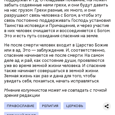
забыть содеянные нами грехи, и они будут давить
на нас грузом. Грехи разные, их много, и они
разрушают связь человека с Богом, а чтобы эту
связь постоянно поддерживать Господь установил
— В дыне содержится много сахара, который
Таинства исповеди и Причащения, и через участие
представлен фруктозой. С одной стороны — это
в них человек очищается и воссоединяется с Богом.
хорошо, потому что дает энергию. Но важно
Это и есть путь созидания спасения на земле.
помнить, что сладкими дынями не нужно сильно
увлекаться, так же как и арбузами, людям с
Не после смерти человек входит в Царство Божие
сахарным диабетом и лишним весом, —
или в ад. Это — заблуждение. И, соответственно,
подчеркнула доктор.
спасение начинается не после смерти. На самом
деле ад и рай, как состояние души, проявляются
уже во время земной жизни человека. И спасение
также начинает совершаться в земной жизни.
Земная жизнь как раз и дана для того, чтобы
увидеть себя, покаяться, начать исправляться.
— Кабачки, порезанные кубиками, нужно легко
обжарить на сковороде. К ним добавляются зелень
Мнение колумнистов может не совпадать с точкой
петрушки, чеснок, соль и оливковое масло.
зрения
редакции
Получается очень вкусно, — поделился рецептом
Копылов.
ПРАВОСЛАВИЕ
РЕЛИГИЯ
ЦЕРКОВЬ