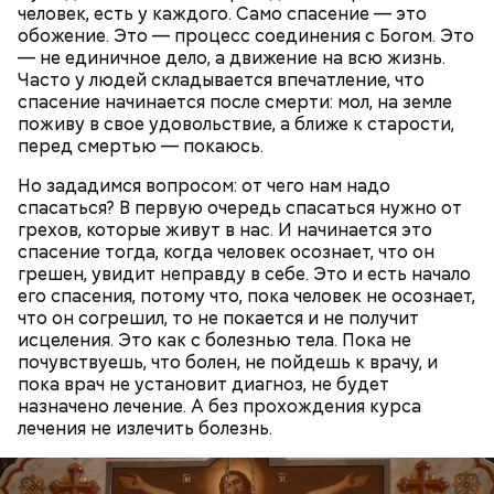
человек, есть у каждого. Само спасение — это
Также не нужно есть дыню до корки, потому что
обожение. Это — процесс соединения с Богом. Это
именно там скапливаются нитраты. И важно
— не единичное дело, а движение на всю жизнь.
тщательно ее мыть, чтобы не отравиться, добавила
Часто у людей складывается впечатление, что
собеседница «ВМ».
спасение начинается после смерти: мол, на земле
поживу в свое удовольствие, а ближе к старости,
перед смертью — покаюсь.
— Кабачки нужно натереть длинными слайсами
Но зададимся вопросом: от чего нам надо
(это можно сделать на специальной терке),
спасаться? В первую очередь спасаться нужно от
похожими на спагетти, и уложить в противень.
грехов, которые живут в нас. И начинается это
Дальше нужно добавить немного растительного
спасение тогда, когда человек осознает, что он
масла, соль, а сверху бросить хаотично
грешен, увидит неправду в себе. Это и есть начало
порезанную брынзу. Затем добавляются помидоры
его спасения, потому что, пока человек не осознает,
черри или грунтовые, — рассказал шеф-повар.
что он согрешил, то не покается и не получит
исцеления. Это как с болезнью тела. Пока не
почувствуешь, что болен, не пойдешь к врачу, и
пока врач не установит диагноз, не будет
назначено лечение. А без прохождения курса
— Там может содержаться огромное количество
лечения не излечить болезнь.
нитратов, которое вызовет головокружение,
гипоксию и ухудшение физического состояния, —
предостерегла Соломатина.