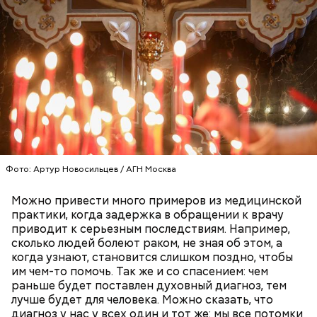
кабачок;
брынза;
растительное масло;
помидоры черри либо грунтовые.
Фото: Артур Новосильцев / АГН Москва
беременным, кормящим женщинам;
Можно привести много примеров из медицинской
людям с ослабленной иммунной системой;
практики, когда задержка в обращении к врачу
пожилым;
приводит к серьезным последствиям. Например,
детям.
сколько людей болеют раком, не зная об этом, а
когда узнают, становится слишком поздно, чтобы
им чем-то помочь. Так же и со спасением: чем
раньше будет поставлен духовный диагноз, тем
лучше будет для человека. Можно сказать, что
диагноз у нас у всех один и тот же: мы все потомки