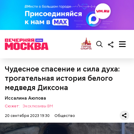
Чудесное спасение и сила духа:
трогательная история белого
При выборе дыни эксперт посоветовала
ориентироваться на запах:
медведя Диксона
Иссалина Аюпова
Сюжет:
Эксклюзивы ВМ
20 сентября 2023 19:30
Общество