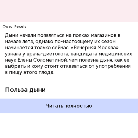
цвет;
лютеин и зеаксантин — эти каротиноиды
отлично поддерживают наше зрение;
калий — оказывает мочегонное действие,
Фото: Pexels
поддерживает сердечно-сосудистую
систему и предотвращает скачки давления;
Дыни начали появляться на полках магазинов в
магний — помогает калию и не дает сосудам
начале лета, однако по-настоящему их сезон
спазмироваться.
начинается только сейчас. «Вечерняя Москва»
узнала у врача-диетолога, кандидата медицинских
наук Елены Соломатиной, чем полезна дыня, как ее
выбрать и кому стоит отказаться от употребления
в пищу этого плода.
Польза дыни
Читать полностью