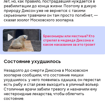
лет, но, как правило, пострадавший нуждается в
есть с осторожностью людям:
реабилитации до конца жизни. Поэтому в дикую
природу Диксон уже не вернется: с такими
серьезными травмами он там просто погибнет, —
сказал зоолог Московского зоопарка.
Браконьеры или местные? Кто
стрелял в медведя Диксона и
какое наказание за это грозит
Состояние ухудшилось
Незадолго до смерти Диксона в Московском
зоопарке сообщили, что состояние мишки
ухудшилось: у него появилась одышка, он перестал
есть рыбу и стал реже выходить в уличный вольер.
Фото: Shutterstock
Столичные врачи забили тревогу и назначили ему
нестероидные лекарства, чтобы облегчить
состояние.