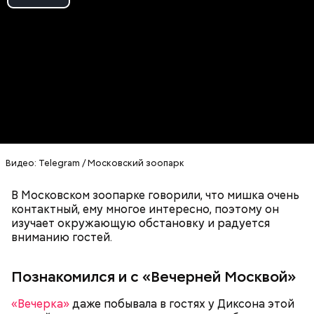
Play
Video
Видео: Telegram / Московский зоопарк
Ранние плоды, по словам врача, лучше не есть:
В Московском зоопарке говорили, что мишка очень
контактный, ему многое интересно, поэтому он
Терапевт Кондрахин назвал
Чистит сосуды и защищает от
изучает окружающую обстановку и радуется
продукты и напитки, которые
рака: чем полезен кресс-салат
вниманию гостей.
выводят токсины из организма
Познакомился и с «Вечерней Москвой»
«Вечерка»
даже побывала в гостях у Диксона этой