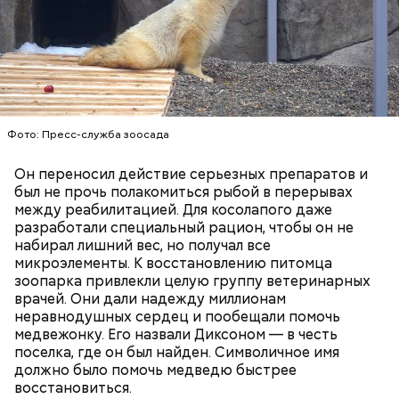
Также не нужно есть дыню до корки, потому что
именно там скапливаются нитраты. И важно
тщательно ее мыть, чтобы не отравиться, добавила
собеседница «ВМ».
Фото: Пресс-служба зоосада
Он переносил действие серьезных препаратов и
был не прочь полакомиться рыбой в перерывах
между реабилитацией. Для косолапого даже
разработали специальный рацион, чтобы он не
набирал лишний вес, но получал все
микроэлементы. К восстановлению питомца
зоопарка привлекли целую группу ветеринарных
врачей. Они дали надежду миллионам
неравнодушных сердец и пообещали помочь
медвежонку. Его назвали Диксоном — в честь
поселка, где он был найден. Символичное имя
— Там может содержаться огромное количество
должно было помочь медведю быстрее
нитратов, которое вызовет головокружение,
восстановиться.