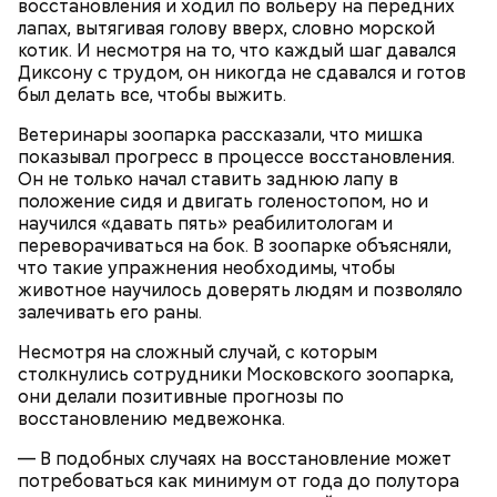
восстановления и ходил по вольеру на передних
лапах, вытягивая голову вверх, словно морской
котик. И несмотря на то, что каждый шаг давался
с сахарным диабетом;
Диксону с трудом, он никогда не сдавался и готов
лишним весом.
был делать все, чтобы выжить.
Ветеринары зоопарка рассказали, что мишка
показывал прогресс в процессе восстановления.
Он не только начал ставить заднюю лапу в
положение сидя и двигать голеностопом, но и
научился «давать пять» реабилитологам и
переворачиваться на бок. В зоопарке объясняли,
что такие упражнения необходимы, чтобы
животное научилось доверять людям и позволяло
залечивать его раны.
Несмотря на сложный случай, с которым
столкнулись сотрудники Московского зоопарка,
они делали позитивные прогнозы по
восстановлению медвежонка.
— В подобных случаях на восстановление может
Однако диетолог предупредила: не для всех дыня
потребоваться как минимум от года до полутора
может быть полезна. В первую очередь ее стоит