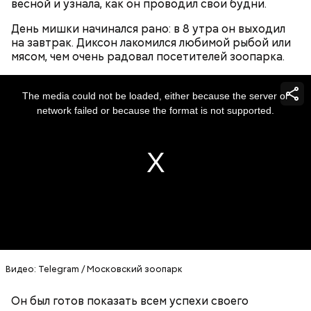
весной и узнала, как он проводил свои будни.
День мишки начинался рано: в 8 утра он выходил
на завтрак. Диксон лакомился любимой рыбой или
мясом, чем очень радовал посетителей зоопарка.
— В дыне содержится много сахара, который
This
is
представлен фруктозой. С одной стороны — это
a
The media could not be loaded, either because the server or
modal
хорошо, потому что дает энергию. Но важно
window.
network failed or because the format is not supported.
помнить, что сладкими дынями не нужно сильно
увлекаться, так же как и арбузами, людям с
сахарным диабетом и лишним весом, —
подчеркнула доктор.
Видео: Telegram / Московский зоопарк
Он был готов показать всем успехи своего