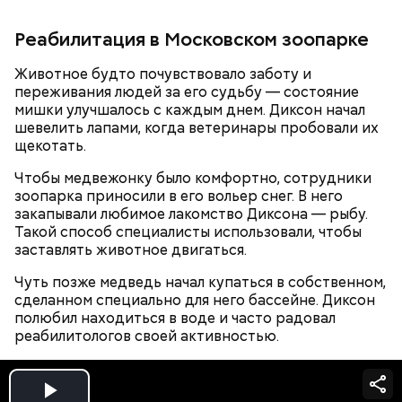
гипоксию и ухудшение физического состояния, —
предостерегла Соломатина.
Реабилитация в Московском зоопарке
Животное будто почувствовало заботу и
переживания людей за его судьбу — состояние
мишки улучшалось с каждым днем. Диксон начал
шевелить лапами, когда ветеринары пробовали их
щекотать.
Чтобы медвежонку было комфортно, сотрудники
зоопарка приносили в его вольер снег. В него
закапывали любимое лакомство Диксона — рыбу.
Такой способ специалисты использовали, чтобы
заставлять животное двигаться.
беременным, кормящим женщинам;
Чуть позже медведь начал купаться в собственном,
людям с ослабленной иммунной системой;
сделанном специально для него бассейне. Диксон
пожилым;
полюбил находиться в воде и часто радовал
детям.
реабилитологов своей активностью.