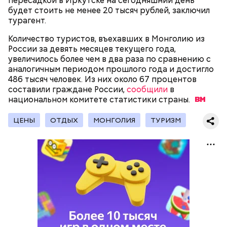
пересадкой в Иркутске на сегодняшний день
будет стоить не менее 20 тысяч рублей, заключил
турагент.
Количество туристов, въехавших в Монголию из
России за девять месяцев текущего года,
увеличилось более чем в два раза по сравнению с
— Наиболее распространенные борщ, щи, котлеты,
аналогичным периодом прошлого года и достигло
салаты, лаваш с творогом и сыром, пироги, омлет,
486 тысяч человек. Из них около 67 процентов
запеканка. Щавеля там везде используется
составили граждане России,
сообщили
в
немного, поэтому никакого вреда от него не будет.
национальном комитете статистики
страны.
Чем разнообразнее рацион питания человека, тем
лучше. Потому что это исключает вероятность
ЦЕНЫ
ОТДЫХ
МОНГОЛИЯ
ТУРИЗМ
возникновения дефицитов микроэлементов, —
Фото: Shutterstock
заверил специалист.
Вред дыни