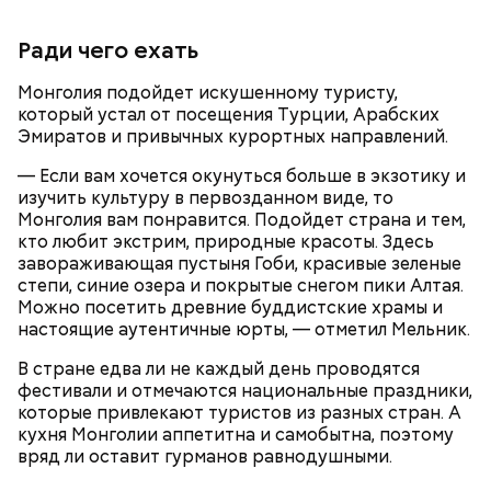
Ради чего ехать
Монголия подойдет искушенному туристу,
который устал от посещения Турции, Арабских
Эмиратов и привычных курортных направлений.
— Если вам хочется окунуться больше в экзотику и
изучить культуру в первозданном виде, то
Монголия вам понравится. Подойдет страна и тем,
кто любит экстрим, природные красоты. Здесь
завораживающая пустыня Гоби, красивые зеленые
степи, синие озера и покрытые снегом пики Алтая.
Можно посетить древние буддистские храмы и
— Там может содержаться огромное количество
настоящие аутентичные юрты, — отметил Мельник.
нитратов, которое вызовет головокружение,
гипоксию и ухудшение физического состояния, —
В стране едва ли не каждый день проводятся
предостерегла Соломатина.
фестивали и отмечаются национальные праздники,
которые привлекают туристов из разных стран. А
кухня Монголии аппетитна и самобытна, поэтому
вряд ли оставит гурманов равнодушными.