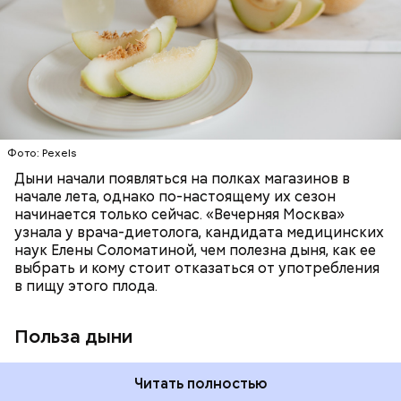
много энергии, чтобы ее усвоить, рассказала
натуральную клубнику без
необходим для обновления кожи. Дыня
свойства, — напомнила Писарева.
доктор. Кроме того, этот плод богат витаминами и
антибиотиков
«делает пилинг изнутри», обновляет
минералами. Так, в дыне содержатся:
слизистые оболочки органов. А еще именно
ЗДОРОВЬЕ
ПРАВИЛЬНОЕ ПИТАНИЕ
бета-каротин обеспечивает дыне желтый
ОВОЩИ
ЛЕТО
ФРУКТЫ
цвет;
лютеин и зеаксантин — эти каротиноиды
отлично поддерживают наше зрение;
калий — оказывает мочегонное действие,
Фото: Pexels
поддерживает сердечно-сосудистую
систему и предотвращает скачки давления;
Дыни начали появляться на полках магазинов в
магний — помогает калию и не дает сосудам
начале лета, однако по-настоящему их сезон
спазмироваться.
начинается только сейчас. «Вечерняя Москва»
узнала у врача-диетолога, кандидата медицинских
наук Елены Соломатиной, чем полезна дыня, как ее
выбрать и кому стоит отказаться от употребления
По мнению специалиста, здоровому человеку
в пищу этого плода.
достаточно включать щавель в рацион несколько
раз в месяц. В небольших количествах в свежем
виде или припущенном на сковороде.
Польза дыни
Читать полностью