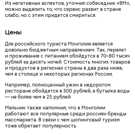
представлен фруктозой. С одной стороны — это
Из негативных аспектов, уточнил собеседник «ВМ»,
хорошо, потому что дает энергию. Но важно
можно выделить то, что сервис развит в стране
помнить, что сладкими дынями не нужно сильно
слабо, но с этим придется смириться.
увлекаться, так же как и арбузами, людям с
сахарным диабетом и лишним весом, —
Цены
подчеркнула доктор.
Для российского туриста Монголия является
довольно бюджетным направлением. Так, перелет
и проживание с питанием обойдутся в 70–80 тысяч
рублей за десять ночей. Стоимость многих товаров
и продуктов в регионах страны в два раза ниже,
чем в столице и некоторых регионах России.
Например, полноценный ужин в недорогом
ресторане обойдется в 300 рублей, а бутылка воды
— не более чем в 25 рублей.
Мельник также напомнил, что в Монголии
с сахарным диабетом;
работают все популярные среди россиян бренды
лишним весом.
массмаркета. В связи с чем шопинговый туризм
тоже обретает популярность.