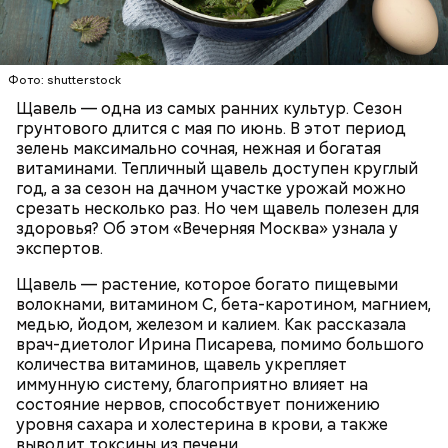
Опасность же щавеля состоит в том, что он
содержит большое количество щавелевой кислоты,
которая может способствовать образованию
Фото: shutterstock
камней в почках, объяснила диетолог.
Щавель — одна из самых ранних культур. Сезон
ЗДОРОВЬЕ
ВРАЧИ
РАСТЕНИЯ
грунтового длится с мая по июнь. В этот период
ПРОДУКТЫ
зелень максимально сочная, нежная и богатая
витаминами. Тепличный щавель доступен круглый
год, а за сезон на дачном участке урожай можно
срезать несколько раз. Но чем щавель полезен для
здоровья? Об этом «Вечерняя Москва» узнала у
экспертов.
Щавель — растение, которое богато пищевыми
волокнами, витамином С, бета-каротином, магнием,
медью, йодом, железом и калием. Как рассказала
врач-диетолог Ирина Писарева, помимо большого
количества витаминов, щавель укрепляет
иммунную систему, благоприятно влияет на
состояние нервов, способствует понижению
уровня сахара и холестерина в крови, а также
выводит токсины из печени.