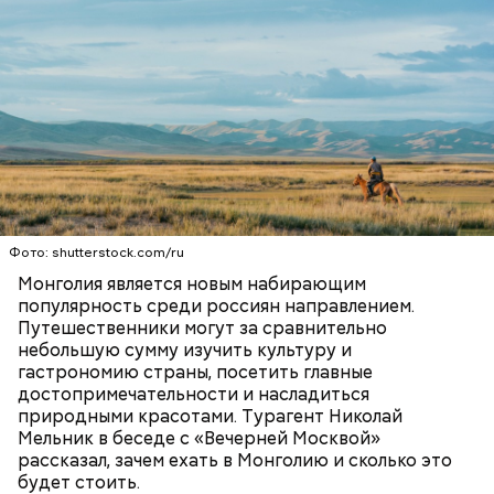
Как выбрать дыню
Фото: shutterstock.com/ru
Монголия является новым набирающим
популярность среди россиян направлением.
Путешественники могут за сравнительно
небольшую сумму изучить культуру и
гастрономию страны, посетить главные
достопримечательности и насладиться
природными красотами. Турагент Николай
Также не нужно есть дыню до корки, потому что
Мельник в беседе с «Вечерней Москвой»
именно там скапливаются нитраты. И важно
рассказал, зачем ехать в Монголию и сколько это
тщательно ее мыть, чтобы не отравиться, добавила
будет стоить.
собеседница «ВМ».