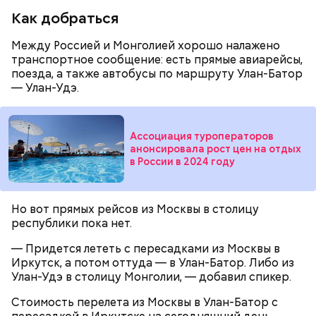
Как добраться
Между Россией и Монголией хорошо налажено
транспортное сообщение: есть прямые авиарейсы,
поезда, а также автобусы по маршруту Улан-Батор
— Улан-Удэ.
Ассоциация туроператоров
анонсировала рост цен на отдых
в России в 2024 году
Однако диетолог предупредила: не для всех дыня
Но вот прямых рейсов из Москвы в столицу
Вовсю идет и сезон черешни. «Вечерняя Москва»
может быть полезна. В первую очередь ее стоит
республики пока нет.
узнала у врача — эндокринолога-диетолога
есть с осторожностью людям:
Натальи Лазуренко,
как правильно есть эту ягоду
с
— Придется лететь с пересадками из Москвы в
пользой для здоровья.
Иркутск, а потом оттуда — в Улан-Батор. Либо из
Улан-Удэ в столицу Монголии, — добавил спикер.
Стоимость перелета из Москвы в Улан-Батор с