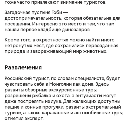
тоже часто привлекают внимание туристов.
Загадочная пустыня Гоби —
достопримечательность, которая обязательна для
посещения. Интересно это место и тем, что там
нашли первое кладбище динозавров.
Кроме того, в окрестностях можно найти много
Ранние плоды, по словам врача, лучше не есть:
нетронутых мест, где сохранились первозданная
Терапевт Кондрахин назвал
природа и завораживающий мир животных.
Чистит сосуды и защищает от
продукты и напитки, которые
рака: чем полезен кресс-салат
выводят токсины из организма
Развлечения
Российский турист, по словам специалиста, будет
чувствовать себя в Монголии как дома. Здесь
развиты обзорные экскурсионные туры,
разрешены рыбалка и охота, а энтузиасты могут
даже пострелять из лука. Для желающих доступны
пешие и конные прогулки, развиты экстремальный
туризм, а также караванные и автомобильные туры,
отметил эксперт.
— В дыне содержится много сахара, который