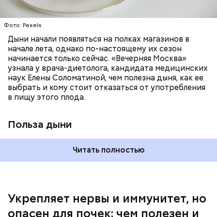
отлично поддерживают наше зрение;
калий — оказывает мочегонное действие,
Фото: Pexels
поддерживает сердечно-сосудистую
систему и предотвращает скачки давления;
Дыни начали появляться на полках магазинов в
магний — помогает калию и не дает сосудам
начале лета, однако по-настоящему их сезон
спазмироваться.
начинается только сейчас. «Вечерняя Москва»
узнала у врача-диетолога, кандидата медицинских
наук Елены Соломатиной, чем полезна дыня, как ее
выбрать и кому стоит отказаться от употребления
По мнению специалиста, здоровому человеку
— Однако если человеку нужно не разжижать
в пищу этого плода.
достаточно включать щавель в рацион несколько
кровь, а наоборот, ее коагулировать, то нужно
раз в месяц. В небольших количествах в свежем
полностью исключить чеснок из рациона, —
виде или припущенном на сковороде.
уточнила диетолог.
Польза дыни
Читать полностью
Укрепляет нервы и иммунитет, но
опасен для почек: чем полезен и