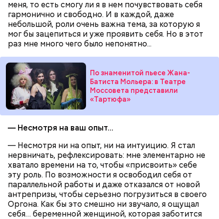
меня, то есть смогу ли я в нем почувствовать себя
гармонично и свободно. И в каждой, даже
небольшой, роли очень важна тема, за которую я
мог бы зацепиться и уже проявить себя. Но в этот
раз мне много чего было непонятно...
По знаменитой пьесе Жана-
— Там может содержаться огромное количество
Батиста Мольера: в Театре
нитратов, которое вызовет головокружение,
Моссовета представили
«Тартюфа»
гипоксию и ухудшение физического состояния, —
предостерегла Соломатина.
— Несмотря на ваш опыт...
— Несмотря ни на опыт, ни на интуицию. Я стал
нервничать, рефлексировать: мне элементарно не
хватало времени на то, чтобы «присвоить» себе
эту роль. По возможности я освободил себя от
параллельной работы и даже отказался от новой
антрепризы, чтобы серьезно погрузиться в своего
Оргона. Как бы это смешно ни звучало, я ощущал
себя… беременной женщиной, которая заботится