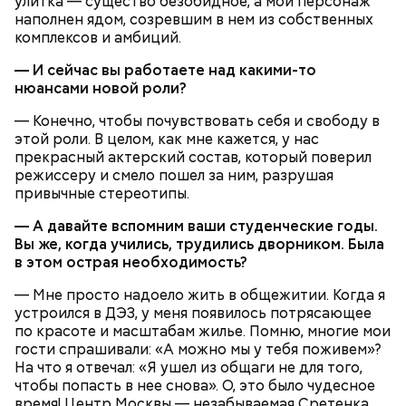
улитка — существо безобидное, а мой персонаж
наполнен ядом, созревшим в нем из собственных
комплексов и амбиций.
— И сейчас вы работаете над какими-то
нюансами новой роли?
— Конечно, чтобы почувствовать себя и свободу в
этой роли. В целом, как мне кажется, у нас
прекрасный актерский состав, который поверил
режиссеру и смело пошел за ним, разрушая
привычные стереотипы.
— А давайте вспомним ваши студенческие годы.
с сахарным диабетом;
Вы же, когда учились, трудились дворником. Была
лишним весом.
в этом острая необходимость?
— Мне просто надоело жить в общежитии. Когда я
устроился в ДЭЗ, у меня появилось потрясающее
по красоте и масштабам жилье. Помню, многие мои
гости спрашивали: «А можно мы у тебя поживем»?
На что я отвечал: «Я ушел из общаги не для того,
чтобы попасть в нее снова». О, это было чудесное
время! Центр Москвы — незабываемая Сретенка,