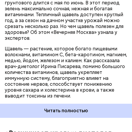
ЗДОРОВЬЕ
ВРАЧИ
РАСТЕНИЯ
грунтового длится с мая по июнь. В этот период
желудочно-кишечным трактом. Эфирные масла
ПРОДУКТЫ
зелень максимально сочная, нежная и богатая
оказывают раздражающее действие на слизистые
витаминами. Тепличный щавель доступен круглый
оболочки кишечника и могут вызвать обострение,
год, а за сезон на дачном участке урожай можно
— предупредила Соломатина.
срезать несколько раз. Но чем щавель полезен для
здоровья? Об этом «Вечерняя Москва» узнала у
экспертов.
Щавель — растение, которое богато пищевыми
волокнами, витамином С, бета-каротином, магнием,
медью, йодом, железом и калием. Как рассказала
врач-диетолог Ирина Писарева, помимо большого
количества витаминов, щавель укрепляет
иммунную систему, благоприятно влияет на
состояние нервов, способствует понижению
уровня сахара и холестерина в крови, а также
Диетолог отметила, что норма потребления
выводит токсины из печени.
чеснока сугубо индивидуальна.
Читать полностью