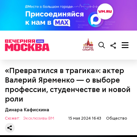
«Превратился в трагика»: актер
Валерий Яременко — о выборе
При выборе дыни эксперт посоветовала
ориентироваться на запах:
профессии, студенчестве и новой
роли
Динара Кафискина
Сюжет:
Эксклюзивы ВМ
15 мая 2024 16:43
Общество