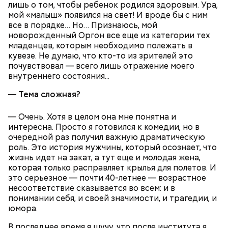
лишь о том, чтобы ребенок родился здоровым. Ура,
мой «малыш» появился на свет! И вроде бы с ним
все в порядке… Но… Признаюсь, мой
беременным, кормящим женщинам;
новорожденный Оргон все еще из категории тех
людям с ослабленной иммунной системой;
младенцев, которым необходимо полежать в
пожилым;
кувезе. Не думаю, что кто-то из зрителей это
детям.
почувствовал — всего лишь отражение моего
внутреннего состояния...
— Тема сложная?
— Очень. Хотя в целом она мне понятна и
интересна. Просто я готовился к комедии, но в
очередной раз получил важную драматическую
роль. Это история мужчины, который осознает, что
жизнь идет на закат, а тут еще и молодая жена,
которая только расправляет крылья для полетов. И
это серьезное — почти 40-летнее — возрастное
несоответствие сказывается во всем: и в
понимании себя, и своей значимости, и трагедии, и
юмора.
В последнее время я шучу, что после института я