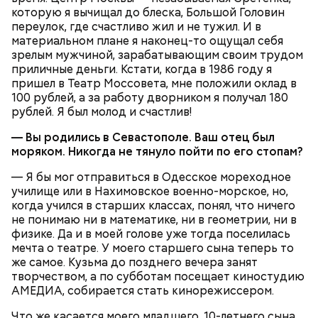
которую я вычищал до блеска, Большой Головин
переулок, где счастливо жил и не тужил. И в
материальном плане я наконец-то ощущал себя
зрелым мужчиной, зарабатывающим своим трудом
приличные деньги. Кстати, когда в 1986 году я
пришел в Театр Моссовета, мне положили оклад в
100 рублей, а за работу дворником я получал 180
рублей. Я был молод и счастлив!
Однако диетолог предупредила: не для всех дыня
Вовсю идет и сезон черешни. «Вечерняя Москва»
— Вы родились в Севастополе.
Ваш отец был
может быть полезна. В первую очередь ее стоит
узнала у врача — эндокринолога-диетолога
моряком.
Никогда не тянуло пойти по его стопам?
есть с осторожностью людям:
Натальи Лазуренко,
как правильно есть эту ягоду
с
пользой для здоровья.
— Я бы мог отправиться в Одесское мореходное
училище или в Нахимовское военно-морское, но,
когда учился в старших классах, понял, что ничего
не понимаю ни в математике, ни в геометрии, ни в
физике. Да и в моей голове уже тогда поселилась
мечта о театре. У моего старшего сына теперь то
же самое. Кузьма до позднего вечера занят
творчеством, а по субботам посещает киностудию
АМЕДИА, собирается стать кинорежиссером.
Что же касается моего младшего, 10-летнего сына