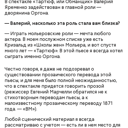
В спектакле «Тартюф, или Обманщик» Валерий
Яременко задействован в главной роли —
дворянина Оргона.
— Валерий, насколько эта роль стала вам близка?
— Играть мольеровские роли — мечта любого
актера. В моем послужном списке уже есть
Кризальд из «Школы жен» Мольера, и вот спустя
много лет — «Тартюф». В этой пьесе я всегда хотел
сыграть именно Оргона.
Честно говоря, я даже не подозревал о
Также не нужно есть дыню до корки, потому что
существовании прозаического перевода этой
именно там скапливаются нитраты. И важно
пьесы, и для меня было полной неожиданностью,
тщательно ее мыть, чтобы не отравиться, добавила
что в спектакле придется говорить прозой
собеседница «ВМ».
(режиссер Евгений Марчелли обратился не к
стихотворным переводам пьесы, а к
малоизвестному прозаическому переводу 1871
года. — «ВМ»).
Любой сценический материал я всегда
рассматриваю с учетом — есть ли в нем место для