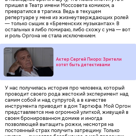
пришел в Театр имени Моссовета комиком, а
Ранние плоды, по словам врача, лучше не есть:
превратился в трагика. Ведь в текущем
репертуаре у меня из жизнеутверждающих ролей
Терапевт Кондрахин назвал
Чистит сосуды и защищает от
продукты и напитки, которые
— только сыщик в «Бременских музыкантах». В
рака: чем полезен кресс-салат
выводят токсины из организма
остальных я либо помираю, либо схожу с ума — вот
и роль Оргона не стала исключением.
Актер Сергей Пиоро: Зрители
хотят быть детективами
У нас получилась история про человека, который
проводит своего рода жестокий эксперимент над
— В дыне содержится много сахара, который
самим собой и над супругой, а в качестве
представлен фруктозой. С одной стороны — это
инструмента приводит в дом Тартюфа. Мой Оргон
хорошо, потому что дает энергию. Но важно
представляется мне огромной улиткой, живущей в
помнить, что сладкими дынями не нужно сильно
своем бронированном домике и иногда
увлекаться, так же как и арбузами, людям с
позволяющей вытащить рожки, несмотря на
сахарным диабетом и лишним весом, —
постоянный страх получить затрещину. Только
подчеркнула доктор.