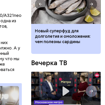
20/A321neo
 одна из
тов,
 ребенка к 1
Новый суперфуд для
 вещей,
долголетия и омоложения:
ат жизнь
чем полезны сардины
 них
олжно. А у
анный
му что мы
Вечерка ТВ
 же
оваться