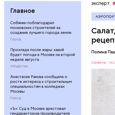
эксперт.
Главное
АЭРОПОР
Собянин поблагодарил
московских строителей за
Салат
создание лучшего города земли
рецеп
Город
Прохлада после жары: какой
Полина Па
будет погода в Москве на второй
Ингредие
неделе августа
Сюжеты:
Экс
Общество
ЕДА
Анастасия Ракова сообщила о
росте интереса к строительным
специальностям в колледжах
Москвы
Город
«Ъ»: Суд в Москве арестовал
гендиректоров производителя