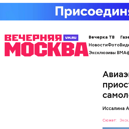
Вечерка ТВ
Газ
кабачок
Новости
Фото
Вид
брынза;
Эксклюзивы ВМ
Аф
растите
Ранние пло
помидор
Авиаэ
приос
самол
Иссалина 
Сюжет:
Экск