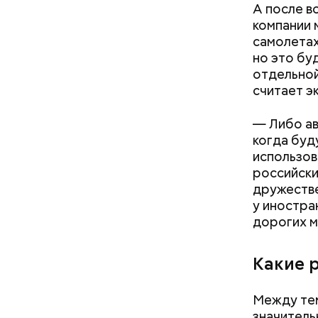
А после в
— Кабачки
компании 
Однако ди
сковороде
самолетах
полезна. 
оливковое
но это бу
Копылов.
отдельной
считает э
— Либо ав
когда буд
использов
российски
дружестве
у иностра
дорогих м
Какие 
Между тем
значитель