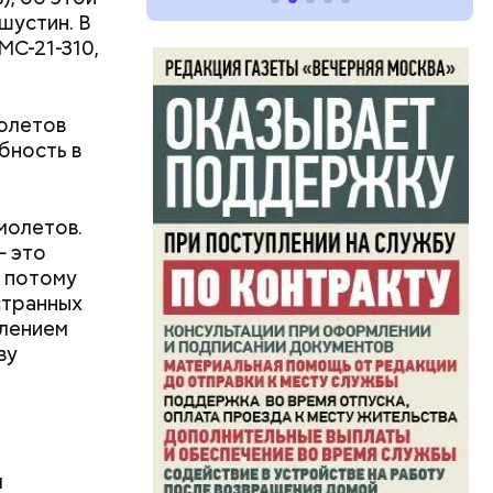
шустин. В
 МС-21-310,
молетов
бность в
молетов.
— это
, потому
странных
влением
ву
л