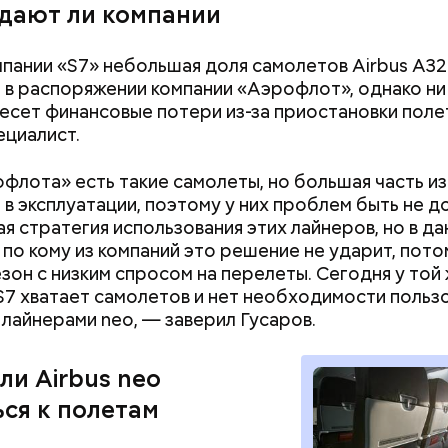
дают ли компании
пании «S7» небольшая доля самолетов Airbus A3
 в распоряжении компании «Аэрофлот», однако ни
несет финансовые потери из-за приостановки поле
Построю замок, тигра
Как подготовить
ециалист.
приручу: топ-7 самых
сентября: топ-9
интересных площадок для
которые облегч
флота» есть такие самолеты, но большая часть из
детского досуга в Москве
школьнику
 в эксплуатации, поэтому у них проблем быть не д
ая стратегия использования этих лайнеров, но в д
 по кому из компаний это решение не ударит, пото
езон с низким спросом на перелеты. Сегодня у той
S7 хватает самолетов и нет необходимости польз
лайнерами neo, — заверил Гусаров.
ли Airbus neo
ься к полетам