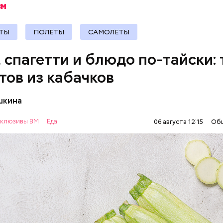
ТЫ
ПОЛЕТЫ
САМОЛЕТЫ
, спагетти и блюдо по-тайски: 
тов из кабачков
шкина
нты:
клюзивы ВМ
Еда
06 августа 12:15
Об
ОВОЩИ
РЕЦЕПТЫ