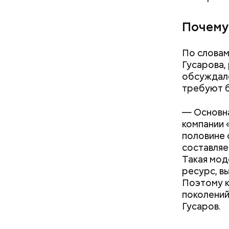
Почему
По словам
Гусарова,
обсуждало
требуют б
— Основна
компании «
половине 
составляе
Такая мод
ресурс, в
Поэтому к
с сахар
поколений
лишним 
Гусаров.
Спагет