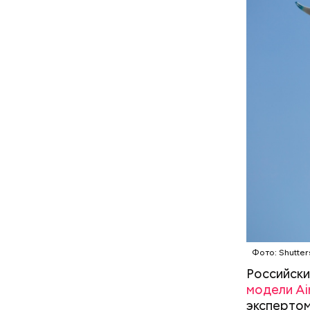
— В дыне 
С одной с
Ингредие
помнить, ч
арбузами,
подчеркну
Фото: Shutter
Российски
модели Ai
экспертом