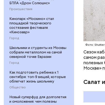
— В момен
БПЛА «Дрон Солюшнс»
контролир
Происшествия
положител
предотвра
кремний
Кинопарк «Москино» стал
площадкой творческого
омолаж
состязания фестиваля
витамин
«Кинозавр»
помогае
Город
кожи;
Фото: Shutter
клетчат
Школьники и студенты из Москвы
холесте
Сезон каб
собрали металлолом на самой
фолиева
северной точке Евразии
самом раз
беремен
полезных 
Город
плода. 
Москве» п
гомоцис
Как подготовить ребенка к 1
сентября: топ-9 вещей, которые
организ
Салат 
облегчат жизнь школьнику
ряда оп
Общество
бета-ка
иммунит
Новый суперфуд для долголетия
«делает
и омоложения: чем полезны