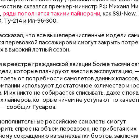
ости высказался премьер-министр РФ Михаил Ми
,
ряды пополнятся такими лайнерами
, как SSJ-New,
, Ту-214 и Ил-96-300.
;
а;
ассказал, что все вышеперечисленные модели са
я перевозкой пассажиров и смогут закрыть потре
ое масло;
х в высокий летный сезон.
erstock
 в реестре гражданской авиации более тысячи са
ели, которые планируют ввести в эксплуатацию, 
треть от потребности самолетов данных классов
омпании используют достаточное количество ино
. И их никто не собирается списывать, даже с поя
х лайнеров, которые ничем не уступают по качест
 — сообщил Гусаров.
ыни
ополнительные российские самолеты смогут
рить спрос на объем перевозок, не прибегая к их
ому сокращению из-за нехватки бортов, заключи