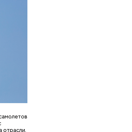
фруктозой.
 Но важно
к же как и
 самолетов
с
а отрасли.