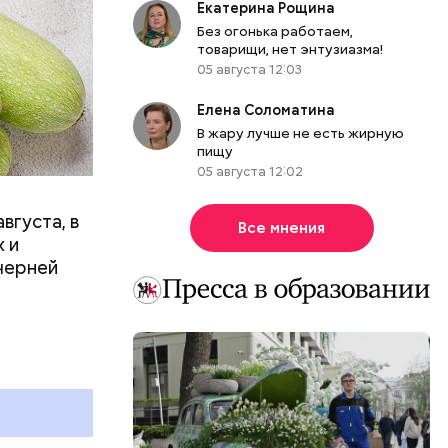
Екатерина Рощина
Без огонька работаем,
товарищи, нет энтузиазма!
05 августа 12:03
вает
Елена Соломатина
р,
В жару лучше не есть жирную
ргор
пищу
05 августа 12:02
вгуста, в
Все мнения
дима
 и
убка у
черней
овня
 в
развитие
е
ня
органов.