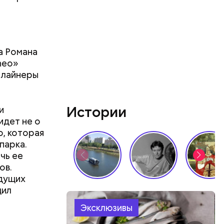
а Романа
neo»
 лайнеры
Истории
и
идет не о
o, которая
парка.
чь ее
ов.
ыдущих
щил
Эксклюзивы