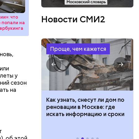
ть
ь и
Новости СМИ2
ии»: что
 людям:
е попали на
ецептом
вербукинга
Проще, чем кажется
новь,
или
леты у
ний сезон
ать на
 100 тысяч
Как узнать, снесут ли дом по
дарства при
реновации в Москве: где
ии: кто может
искать информацию и сроки
 какие нужны
т
), об этой