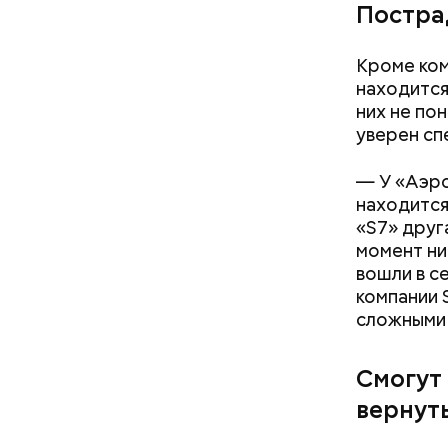
Постра
Кроме ком
находится
них не по
уверен сп
— У «Аэро
находится
«S7» друг
момент ни
вошли в с
компании 
сложными 
Смогут 
вернут