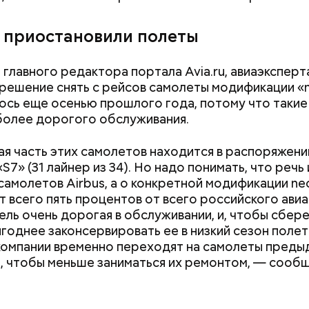
 приостановили полеты
 главного редактора портала Avia.ru, авиаэксперт
 решение снять с рейсов самолеты модификации «
сь еще осенью прошлого года, потому что такие
олее дорогого обслуживания.
я часть этих самолетов находится в распоряжени
S7» (31 лайнер из 34). Но надо понимать, что речь 
самолетов Airbus, а о конкретной модификации ne
т всего пять процентов от всего российского авиа
ель очень дорогая в обслуживании, и, чтобы сбере
ыгоднее законсервировать ее в низкий сезон полет
омпании временно переходят на самолеты пред
ным диабетом;
, чтобы меньше заниматься их ремонтом, — сооб
весом.
ти из кабачков