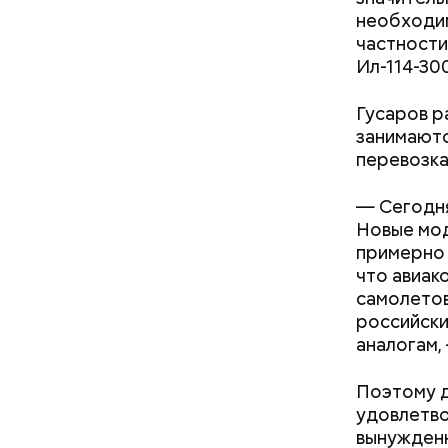
необходим
частности
Ил-114-300
кабачок
петрушк
Гусаров р
чеснок;
занимаютс
оливков
перевозка
соль.
Фото: Shutt
— Сегодня
Новые мод
примерно 
что авиак
самолетов
российски
аналогам,
Вред д
Поэтому д
удовлетво
вынужденн