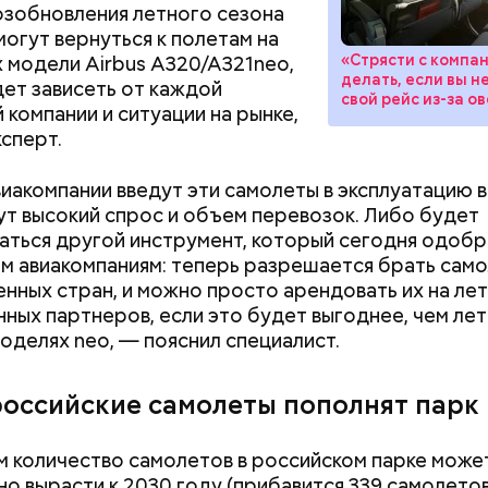
озобновления летного сезона
, порезанные кубиками, нужно легко обжарить на
могут вернуться к полетам на
етолог предупредила: не для всех дыня может бы
. К ним добавляются зелень петрушки, чеснок, сол
«Стрясти с компан
 модели Airbus A320/A321neo,
В первую очередь ее стоит есть с осторожностью
делать, если вы н
 масло. Получается очень вкусно, — поделился р
дет зависеть от каждой
свой рейс из-за о
 компании и ситуации на рынке,
ксперт.
иакомпании введут эти самолеты в эксплуатацию в
ут высокий спрос и объем перевозок. Либо будет
аться другой инструмент, который сегодня одобр
м авиакомпаниям: теперь разрешается брать само
нных стран, и можно просто арендовать их на лет
нных партнеров, если это будет выгоднее, чем лет
оделях neo, — пояснил специалист.
Как поменять батареи дома и
Как получить до
не получить штраф
рублей от госу
трудной ситуац
российские самолеты пополнят парк
претендовать и
документы
 количество самолетов в российском парке може
но вырасти к 2030 году (прибавится 339 самолетов