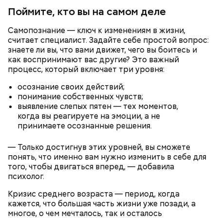
рака: чем полезен кресс-салат
выводят токсины из организма
Поймите, кто вы на самом деле
Самопознание — ключ к изменениям в жизни,
считает специалист. Задайте себе простой вопрос:
знаете ли вы, что вами движет, чего вы боитесь и
как воспринимают вас другие? Это важный
Спагетти из кабачков
процесс, который включает три уровня:
осознание своих действий;
понимание собственных чувств;
выявление слепых пятен — тех моментов,
— В дыне содержится много сахара, который
когда вы реагируете на эмоции, а не
представлен фруктозой. С одной стороны — это
принимаете осознанные решения.
хорошо, потому что дает энергию. Но важно
помнить, что сладкими дынями не нужно сильно
— Только достигнув этих уровней, вы сможете
увлекаться, так же как и арбузами, людям с
понять, что именно вам нужно изменить в себе для
сахарным диабетом и лишним весом, —
того, чтобы двигаться вперед, — добавила
подчеркнула доктор.
психолог.
Кризис среднего возраста — период, когда
кажется, что большая часть жизни уже позади, а
многое, о чем мечталось, так и осталось