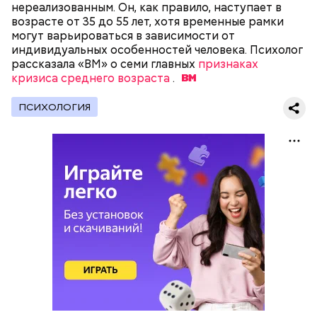
нереализованным. Он, как правило, наступает в
— Кабачки, порезанные кубиками, нужно легко
возрасте от 35 до 55 лет, хотя временные рамки
обжарить на сковороде. К ним добавляются зелень
могут варьироваться в зависимости от
петрушки, чеснок, соль и оливковое масло.
индивидуальных особенностей человека. Психолог
Получается очень вкусно, — поделился рецептом
рассказала «ВМ» о семи главных
признаках
Копылов.
кризиса среднего возраста
.
ПСИХОЛОГИЯ
с сахарным диабетом;
лишним весом.
кабачок;
петрушка;
чеснок;
оливковое масло;
соль.