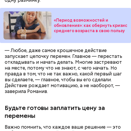
одну разминку.
«Период возможностей и
обновления»: как обернуть кризис
Кабачки, тушеные с курицей
среднего возраста в свою пользу
Эндокринолог Куликова
Фото: Shutterstock
Уберут отеки и улучшат зрение:
Как приготовить домашний
объяснила, в чем заключается
диетолог Соломатина рассказала
майонез: три простых рецепта
польза сезонных овощей и
— Любое, даже самое крошечное действие
о пользе кабачков
фруктов
запускает цепочку перемен. Главное — перестать
откладывать и начать делать. Многие застревают
на месте, потому что не знают, с чего начать. Но
правда в том, что не так важно, какой первый шаг
вы сделаете, — главное, чтобы вы его сделали.
Как выбрать дыню
Действие рождает мотивацию, а не наоборот, —
заверила Романив.
Будьте готовы заплатить цену за
перемены
Важно помнить, что каждое ваше решение — это