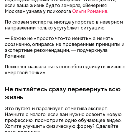
если ваша жизнь будто замерла, «Вечерняя
Москва» узнала у психолога
Ольги Романив
.
По словам эксперта, иногда упорство в неверном
направлении только усугубляет ситуацию.
— Важно не «просто что-то менять», а менять
Ингредиенты:
осознанно, опираясь на проверенные принципы и
экспертные рекомендации, — подчеркнула
При выборе дыни эксперт посоветовала
Романив.
ориентироваться на запах:
Психолог назвала пять способов сдвинуть жизнь с
«мертвой точки».
Не пытайтесь сразу перевернуть всю
жизнь
Это пугает и парализует, отметила эксперт.
Начните с малого: если вам нужно освоить новую
профессию, посмотрите одно обучающее видео.
Хотите улучшить физическую форму? Сделайте