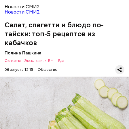
Новости СМИ2
Новости СМИ2
Салат, спагетти и блюдо по-
Однако диетолог предупредила: не для всех дыня
тайски: топ-5 рецептов из
может быть полезна. В первую очередь ее стоит
есть с осторожностью людям:
кабачков
Полина Пашкина
Сюжеты:
Эксклюзивы ВМ
Еда
06 августа 12:15
Общество
Ингредиенты:
ЕДА
ОВОЩИ
РЕЦЕПТЫ