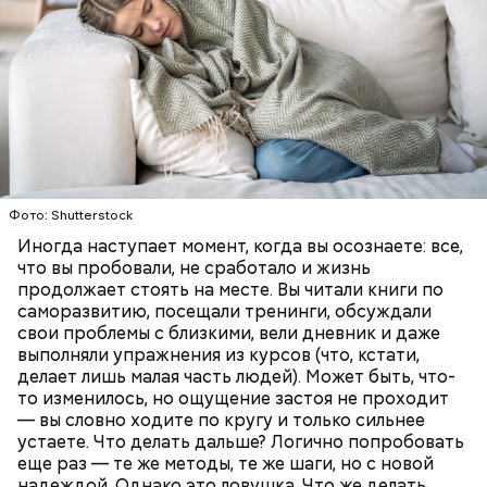
кабачок;
Фото: Shutterstock
лук;
растительное масло;
Иногда наступает момент, когда вы осознаете: все,
— Она должна приятно пахнуть. Если дыня не
соль, перец по вкусу;
что вы пробовали, не сработало и жизнь
пахнет, значит, ее созревание ускорили или
свежий базилик;
продолжает стоять на месте. Вы читали книги по
сорвали недозревшей. Она может быть мягкой, но
сливки жирностью 20 процентов.
саморазвитию, посещали тренинги, обсуждали
будет безвкусной.
свои проблемы с близкими, вели дневник и даже
выполняли упражнения из курсов (что, кстати,
делает лишь малая часть людей). Может быть, что-
то изменилось, но ощущение застоя не проходит
— вы словно ходите по кругу и только сильнее
устаете. Что делать дальше? Логично попробовать
еще раз — те же методы, те же шаги, но с новой
надеждой. Однако это ловушка. Что же делать,