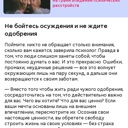
на грани эпидемии психических
расстройств
— Там может содержаться огромное количество
Не бойтесь осуждения и не ждите
нитратов, которое вызовет головокружение,
одобрения
гипоксию и ухудшение физического состояния, —
предостерегла Соломатина.
Поймите: никто не обращает столько внимания,
сколько вам кажется, заверила психолог. Правда в
том, что люди слишком заняты собой, чтобы
кабачок;
постоянно думать о вас. И это прекрасно. Ошибки,
брынза;
промахи, неудачные решения — все это волнует
растительное масло;
окружающих лишь на пару секунд, а дальше они
помидоры черри либо грунтовые.
возвращаются к своим заботам.
— Вместо того чтобы жить ради чужого одобрения,
сосредоточьтесь на том, что действительно важно
для вас. Чего вы хотите? Что для вас ценно? Если
ваши мечты основаны лишь на внешнем
впечатлении, пересмотрите их. Осознав свои
настоящие ценности, вы обретете свободу
беременным, кормящим женщинам;
строить жизнь на своих условиях — без страха