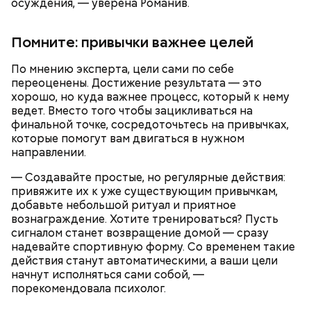
людям с ослабленной иммунной системой;
осуждения, — уверена Романив.
пожилым;
детям.
Помните: привычки важнее целей
По мнению эксперта, цели сами по себе
переоценены. Достижение результата — это
хорошо, но куда важнее процесс, который к нему
ведет. Вместо того чтобы зацикливаться на
финальной точке, сосредоточьтесь на привычках,
Ингредиенты:
которые помогут вам двигаться в нужном
направлении.
— Создавайте простые, но регулярные действия:
привяжите их к уже существующим привычкам,
добавьте небольшой ритуал и приятное
вознаграждение. Хотите тренироваться? Пусть
сигналом станет возвращение домой — сразу
надевайте спортивную форму. Со временем такие
действия станут автоматическими, а ваши цели
Ранние плоды, по словам врача, лучше не есть:
начнут исполняться сами собой, —
порекомендовала психолог.
Терапевт Кондрахин назвал
Чистит сосуды и защищает от
продукты и напитки, которые