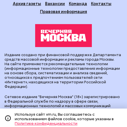
Архив газеты
Вакансии
Команда
Контакты
Правовая информация
Издание создано при финансовой поддержке Департамента
средств массовой информации и рекламы города Москвы.
На сайте применяются рекомендательные технологии
(информационные технологии предоставления информации
на основе сбора, систематизации и анализа сведений,
относящихся к предпочтениям пользователей сети
«Интернет», находящихся на территории Российской
Федерации).
Сетевое издание "Вечерняя Москва" (18+) зарегистрировано
в Федеральной службе по надзору в сфере связи,
информационных технологий и массовых коммуникаций
(Роскомнадзор). Свидетельство о регистрации ЭЛ № ФС 77 -
Используя сайт vm.ru, Вы соглашаетесь с
90524 от 09.12.2025. Учредитель: АО "Редакция газеты
использованием файлов cookie, которые указаны в
"Вечерняя Москва". Главный редактор
vm.ru
: Александр
Политике конфиденциальности
Геннадьевич Глуходедов. Адрес редакции: 127015, г.Москва,