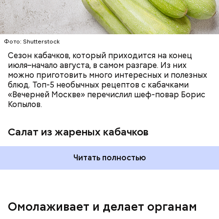
Фото: Shutterstock
Фото: Shutterstock
Сезон кабачков, который приходится на конец
июля–начало августа, в самом разгаре. Из них
можно приготовить много интересных и полезных
блюд. Топ-5 необычных рецептов с кабачками
«Вечерней Москве» перечислил шеф-повар Борис
Вред дыни
Копылов.
Салат из жареных кабачков
Читать полностью
кремний — укрепляет кости, зубы, волосы и
ногти и оказывает омолаживающее действие;
витамин С — работает как антиоксидант,
иммуномодулятор, помогает выработке
соединительной ткани, улучшает тургор кожи;
Омолаживает и делает органам
клетчатка — достаточно нежная и забирает