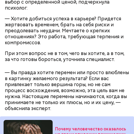
выбор с определенной ценой, подчеркнула
психолог:
Противень ставится в духовку, разогретую до 180–
190 градусов. Спагетти из кабачка нужно запекать
— Хотите добиться успеха в карьере? Придется
25–30 минут.
жертвовать временем, брать на себя риски и
преодолевать неудачи. Мечтаете о крепких
отношениях? Это работа, требующая терпения и
компромиссов.
При этом вопрос не в том, чего вы хотите, а в том,
Также не нужно есть дыню до корки, потому что
за что готовы бороться, уточнила специалист.
именно там скапливаются нитраты. И важно
тщательно ее мыть, чтобы не отравиться, добавила
собеседница «ВМ».
— Вы правда хотите перемен или просто влюблены
в картинку желаемого результата? Если вас
привлекает только вершина горы, но не сам
процесс восхождения, возможно, эта цель вам не
— Кабачки нужно натереть длинными слайсами
нужна. Настоящие перемены начинаются, когда вы
(это можно сделать на специальной терке),
принимаете не только их плюсы, но и их цену, —
похожими на спагетти, и уложить в противень.
объяснила эксперт.
Дальше нужно добавить немного растительного
масла, соль, а сверху бросить хаотично
порезанную брынзу. Затем добавляются помидоры
Почему человечество оказалось
черри или грунтовые, — рассказал шеф-повар.