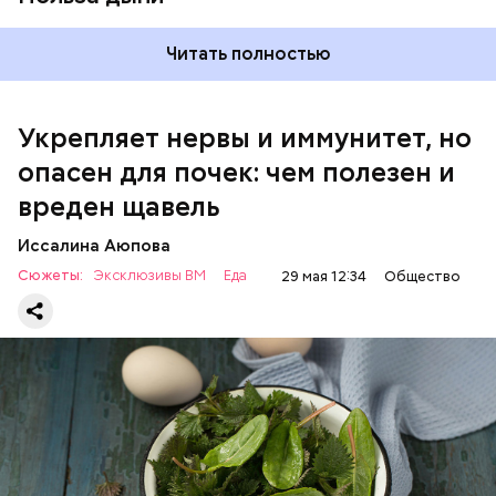
Читать полностью
Укрепляет нервы и иммунитет, но
опасен для почек: чем полезен и
— Если человек уже болеет мочекаменной
вреден щавель
болезнью, щавель ему не рекомендуется. При
артрите, гастрите, холецистите, синдроме
Иссалина Аюпова
раздраженного кишечника, язвах и панкреатите
Сюжеты:
Эксклюзивы ВМ
Еда
29 мая 12:34
Общество
продукт тоже лучше исключить из рациона, —
предупредила врач. — Он может привести к
повышению кислотности желудка и раздражать
слизистые оболочки.