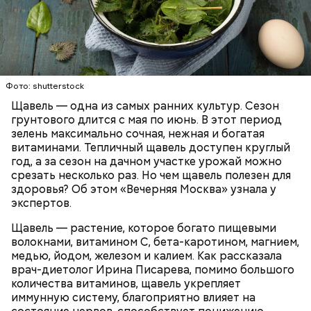
Опасность же щавеля состоит в том, что он
содержит большое количество щавелевой кислоты,
которая может способствовать образованию
Фото: shutterstock
камней в почках, объяснила диетолог.
Щавель — одна из самых ранних культур. Сезон
ЗДОРОВЬЕ
ВРАЧИ
РАСТЕНИЯ
грунтового длится с мая по июнь. В этот период
ПРОДУКТЫ
зелень максимально сочная, нежная и богатая
витаминами. Тепличный щавель доступен круглый
год, а за сезон на дачном участке урожай можно
срезать несколько раз. Но чем щавель полезен для
здоровья? Об этом «Вечерняя Москва» узнала у
экспертов.
Щавель — растение, которое богато пищевыми
волокнами, витамином С, бета-каротином, магнием,
медью, йодом, железом и калием. Как рассказала
врач-диетолог Ирина Писарева, помимо большого
количества витаминов, щавель укрепляет
иммунную систему, благоприятно влияет на