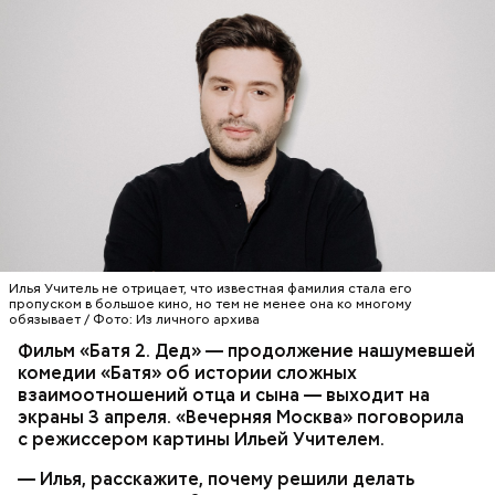
ориентироваться на запах:
Илья Учитель не отрицает, что известная фамилия стала его
пропуском в большое кино, но тем не менее она ко многому
обязывает / Фото: Из личного архива
Фильм «Батя 2. Дед» — продолжение нашумевшей
комедии «Батя» об истории сложных
взаимоотношений отца и сына — выходит на
Кабачки, тушеные с курицей
экраны 3 апреля. «Вечерняя Москва» поговорила
Эндокринолог Куликова
с режиссером картины Ильей Учителем.
Фото: Shutterstock
Уберут отеки и улучшат зрение:
Как приготовить домашний
объяснила, в чем заключается
диетолог Соломатина рассказала
майонез: три простых рецепта
польза сезонных овощей и
— Илья, расскажите, почему решили делать
о пользе кабачков
фруктов