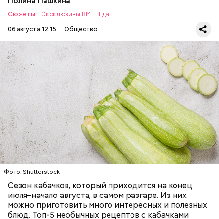
Полина Пашкина
Сюжеты:
Эксклюзивы ВМ
Еда
06 августа 12:15
Общество
Ингредиенты:
— Наиболее распространенные борщ, щи, котлеты,
салаты, лаваш с творогом и сыром, пироги, омлет,
запеканка. Щавеля там везде используется
ЕДА
ОВОЩИ
РЕЦЕПТЫ
немного, поэтому никакого вреда от него не будет.
Чем разнообразнее рацион питания человека, тем
лучше. Потому что это исключает вероятность
возникновения дефицитов микроэлементов, —
заверил специалист.
Фото: Shutterstock
Фото: Shutterstock
Сезон кабачков, который приходится на конец
июля–начало августа, в самом разгаре. Из них
можно приготовить много интересных и полезных
блюд. Топ-5 необычных рецептов с кабачками