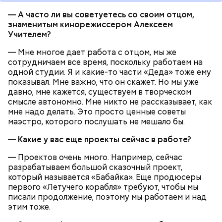
— А часто ли вы советуетесь со своим отцом,
знаменитым кинорежиссером Алексеем
Учителем?
— Мне многое дает работа с отцом, мы же
сотрудничаем все время, поскольку работаем на
одной студии. Я и какие-то части «Деда» тоже ему
показывал. Мне важно, что он скажет. Но мы уже
давно, мне кажется, существуем в творческом
смысле автономно. Мне никто не рассказывает, как
Ранние плоды, по словам врача, лучше не есть:
мне надо делать. Это просто ценные советы
маэстро, которого послушать не мешало бы.
Терапевт Кондрахин назвал
Чистит сосуды и защищает от
продукты и напитки, которые
рака: чем полезен кресс-салат
— Какие у вас еще проекты сейчас в работе?
выводят токсины из организма
— Проектов очень много. Например, сейчас
разрабатываем большой сказочный проект,
который называется «Бабайка». Еще продюсеры
первого «Летучего корабля» требуют, чтобы мы
писали продолжение, поэтому мы работаем и над
Спагетти из кабачков
этим тоже.