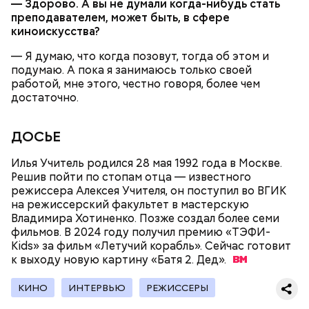
— Здорово. А вы не думали когда-нибудь стать
преподавателем, может быть, в сфере
киноискусства?
— В дыне содержится много сахара, который
представлен фруктозой. С одной стороны — это
— Я думаю, что когда позовут, тогда об этом и
хорошо, потому что дает энергию. Но важно
подумаю. А пока я занимаюсь только своей
помнить, что сладкими дынями не нужно сильно
работой, мне этого, честно говоря, более чем
увлекаться, так же как и арбузами, людям с
достаточно.
сахарным диабетом и лишним весом, —
подчеркнула доктор.
ДОСЬЕ
Илья Учитель родился 28 мая 1992 года в Москве.
Решив пойти по стопам отца — известного
режиссера Алексея Учителя, он поступил во ВГИК
— Кабачки, порезанные кубиками, нужно легко
на режиссерский факультет в мастерскую
обжарить на сковороде. К ним добавляются зелень
Владимира Хотиненко. Позже создал более семи
петрушки, чеснок, соль и оливковое масло.
фильмов. В 2024 году получил премию «ТЭФИ-
Получается очень вкусно, — поделился рецептом
Kids» за фильм «Летучий корабль». Сейчас готовит
Копылов.
к выходу новую картину «Батя 2.
Дед».
КИНО
ИНТЕРВЬЮ
РЕЖИССЕРЫ
с сахарным диабетом;