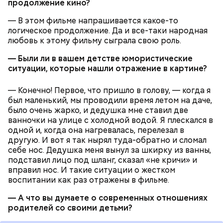
продолжение кино?
— В этом фильме напрашивается какое-то
логическое продолжение. Да и все-таки народная
любовь к этому фильму сыграла свою роль.
Как выбрать дыню
— Были ли в вашем детстве юмористические
ситуации, которые нашли отражение в картине?
— Конечно! Первое, что пришло в голову, — когда я
был маленький, мы проводили время летом на даче,
было очень жарко, и дедушка мне ставил две
ванночки на улице с холодной водой. Я плескался в
одной и, когда она нагревалась, перелезал в
другую. И вот я так нырял туда-обратно и сломал
Противень ставится в духовку, разогретую до 180–
себе нос. Дедушка меня вынул за шкирку из ванны,
190 градусов. Спагетти из кабачка нужно запекать
подставил лицо под шланг, сказал «не кричи» и
25–30 минут.
вправил нос. И такие ситуации о жестком
воспитании как раз отражены в фильме.
— А что вы думаете о современных отношениях
родителей со своими детьми?
Также не нужно есть дыню до корки, потому что