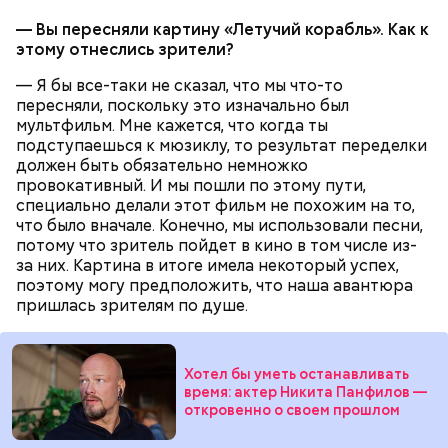
— Вы пересняли картину «Летучий корабль». Как к
кабачок;
этому отнеслись зрители?
брынза;
растительное масло;
— Я бы все-таки не сказал, что мы что-то
помидоры черри либо грунтовые.
пересняли, поскольку это изначально был
мультфильм. Мне кажется, что когда ты
подступаешься к мюзиклу, то результат переделки
должен быть обязательно немножко
провокативный. И мы пошли по этому пути,
специально делали этот фильм не похожим на то,
что было вначале. Конечно, мы использовали песни,
потому что зритель пойдет в кино в том числе из-
беременным, кормящим женщинам;
за них. Картина в итоге имела некоторый успех,
людям с ослабленной иммунной системой;
поэтому могу предположить, что наша авантюра
пожилым;
пришлась зрителям по душе.
детям.
Хотел бы уметь останавливать
время: актер Никита Панфилов —
откровенно о своем прошлом
Ингредиенты: