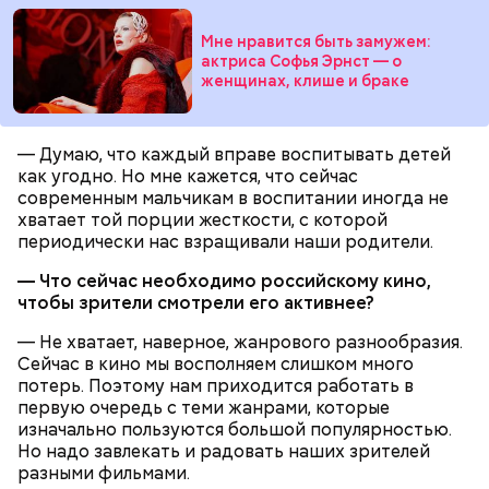
именно там скапливаются нитраты. И важно
Мне нравится быть замужем:
тщательно ее мыть, чтобы не отравиться, добавила
актриса Софья Эрнст — о
собеседница «ВМ».
женщинах, клише и браке
— Кабачки нужно натереть длинными слайсами
— Думаю, что каждый вправе воспитывать детей
(это можно сделать на специальной терке),
как угодно. Но мне кажется, что сейчас
похожими на спагетти, и уложить в противень.
современным мальчикам в воспитании иногда не
Дальше нужно добавить немного растительного
хватает той порции жесткости, с которой
масла, соль, а сверху бросить хаотично
периодически нас взращивали наши родители.
порезанную брынзу. Затем добавляются помидоры
черри или грунтовые, — рассказал шеф-повар.
— Что сейчас необходимо российскому кино,
чтобы зрители смотрели его активнее?
— Не хватает, наверное, жанрового разнообразия.
Сейчас в кино мы восполняем слишком много
— Там может содержаться огромное количество
потерь. Поэтому нам приходится работать в
нитратов, которое вызовет головокружение,
первую очередь с теми жанрами, которые
гипоксию и ухудшение физического состояния, —
изначально пользуются большой популярностью.
предостерегла Соломатина.
Но надо завлекать и радовать наших зрителей
разными фильмами.