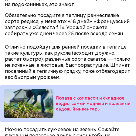
на подоконниках, это знают.
Обязательно посадите в теплицу раннеспелые
Противень ставится в духовку, разогретую до 180–
сорта редиса, у меня это: «18 дней», «Французский
190 градусов. Спагетти из кабачка нужно запекать
завтрак» и «Селеста f 1». Урожай сможете
25–30 минут.
собирать уже дней через 25 после всхода семян.
Отлично подойдут для ранней посадки в теплице
такие культуры, как рукола (всходит дружно,
растет быстро), различные сорта салатов — только
не кочанные, а листовые, быстрорастущие. Шпинат,
Также не нужно есть дыню до корки, потому что
посеянный в тепличную грядку, тоже отблагодарит
именно там скапливаются нитраты. И важно
вас быстрым урожаем.
тщательно ее мыть, чтобы не отравиться, добавила
собеседница «ВМ».
Лопата с компасом и складное
ведро: самый модный и полезный
— Кабачки нужно натереть длинными слайсами
садовый инвентарь
(это можно сделать на специальной терке),
похожими на спагетти, и уложить в противень.
Дальше нужно добавить немного растительного
Можно посадить лук-севок на зелень. Сажайте
масла, соль, а сверху бросить хаотично
луковицы поплотнее друг к другу, чтобы не