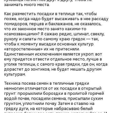
порезанную брынзу. Затем добавляются помидоры
занимать много места.
черри или грунтовые, — рассказал шеф-повар.
Как разместить посадки в теплице так, чтобы
позже, когда надо будет высаживать в нее рассаду
помидоров, перцев и баклажанов, не оказалось,
что их законное место занято какими-то
— Там может содержаться огромное количество
«самозванцами»? Я сажаю редис, шпинат, свеклу,
нитратов, которое вызовет головокружение,
руколу и салаты по самому краю грядок — так,
гипоксию и ухудшение физического состояния, —
чтобы к моменту высадки основных культур
предостерегла Соломатина.
«второстепенные» их не притесняли.
Единственным исключением является укроп: вот
ему придется отвести отдельное место, лучше в
кабачок;
уголке теплицы, с самого края грядки, где он, когда
брынза;
дорастет до зонтиков, не будет мешать другим
растительное масло;
культурам.
помидоры черри либо грунтовые.
Техника посева семян в тепличные грядки
немногим отличается от их посадки в открытый
грунт: прорыхлили бороздки в пролитой горячей
водой почве, посадили семена, присыпали сухим
грунтом, уплотнили почву. Затем я ставлю на
грядку дуги, на которые набрасываю белый