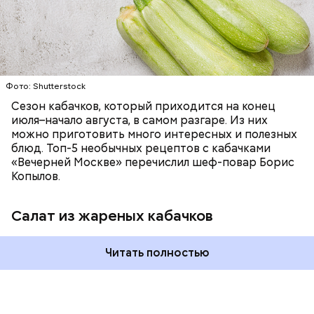
немного, поэтому никакого вреда от него не будет.
Чем разнообразнее рацион питания человека, тем
лучше. Потому что это исключает вероятность
возникновения дефицитов микроэлементов, —
заверил специалист.
Фото: Shutterstock
Фото: Shutterstock
Сезон кабачков, который приходится на конец
июля–начало августа, в самом разгаре. Из них
можно приготовить много интересных и полезных
блюд. Топ-5 необычных рецептов с кабачками
«Вечерней Москве» перечислил шеф-повар Борис
Вред дыни
Копылов.
Салат из жареных кабачков
А врач-эндокринолог Алексей Калинчев рассказал,
что существует множество блюд, где используют
растение.
Читать полностью
кремний — укрепляет кости, зубы, волосы и
ногти и оказывает омолаживающее действие;
витамин С — работает как антиоксидант,
иммуномодулятор, помогает выработке