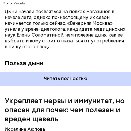
Фото: Pexels
поддерживает сердечно-сосудистую
систему и предотвращает скачки давления;
Дыни начали появляться на полках магазинов в
магний — помогает калию и не дает сосудам
начале лета, однако по-настоящему их сезон
спазмироваться.
начинается только сейчас. «Вечерняя Москва»
узнала у врача-диетолога, кандидата медицинских
наук Елены Соломатиной, чем полезна дыня, как ее
По мнению специалиста, здоровому человеку
выбрать и кому стоит отказаться от употребления
достаточно включать щавель в рацион несколько
в пищу этого плода.
раз в месяц. В небольших количествах в свежем
виде или припущенном на сковороде.
Польза дыни
Читать полностью
Укрепляет нервы и иммунитет, но
опасен для почек: чем полезен и
— Если человек уже болеет мочекаменной
вреден щавель
болезнью, щавель ему не рекомендуется. При
артрите, гастрите, холецистите, синдроме
Иссалина Аюпова