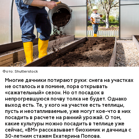
Ингредиенты:
При выборе дыни эксперт посоветовала
Фото: Shutterstock
ориентироваться на запах:
Многие дачники потирают руки: снега на участках
не осталось и в помине, пора открывать
«сажательный» сезон. Но от посадок в
непрогревшуюся почву толка не будет. Однако
выход есть. Те, у кого на участке есть теплицы,
пусть и неотапливаемые, уже могут кое-что в них
посадить в расчете на ранний урожай. О том,
какие культуры можно посадить в теплице уже
сейчас, «ВМ» рассказывает биохимик и дачница с
30-летним стажем Екатерина Попова.