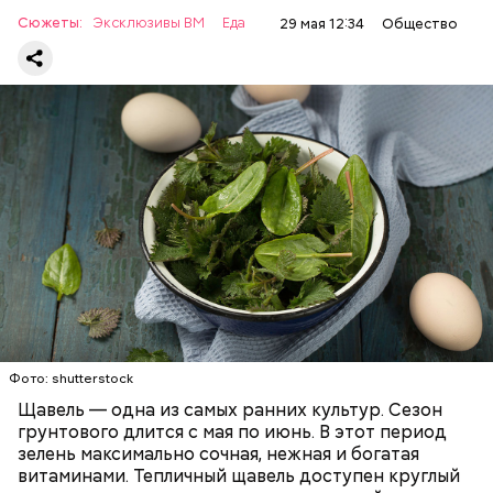
раздраженного кишечника, язвах и панкреатите
Сюжеты:
Эксклюзивы ВМ
Еда
29 мая 12:34
Общество
продукт тоже лучше исключить из рациона, —
предупредила врач. — Он может привести к
повышению кислотности желудка и раздражать
слизистые оболочки.
Опасность же щавеля состоит в том, что он
содержит большое количество щавелевой кислоты,
которая может способствовать образованию
Фото: shutterstock
камней в почках, объяснила диетолог.
Щавель — одна из самых ранних культур. Сезон
ЗДОРОВЬЕ
ВРАЧИ
РАСТЕНИЯ
грунтового длится с мая по июнь. В этот период
ПРОДУКТЫ
зелень максимально сочная, нежная и богатая
витаминами. Тепличный щавель доступен круглый