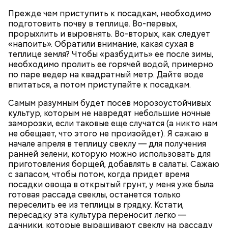
Прежде чем приступить к посадкам, необходимо
подготовить почву в теплице. Во-первых,
прорыхлить и выровнять. Во-вторых, как следует
«напоить». Обратили внимание, какая сухая в
теплице земля? Чтобы «разбудить» ее после зимы,
необходимо пролить ее горячей водой, примерно
Кабачки, тушеные с курицей
по паре ведер на квадратный метр. Дайте воде
Эндокринолог Куликова
впитаться, а потом приступайте к посадкам.
Фото: Shutterstock
Уберут отеки и улучшат зрение:
Как приготовить домашний
объяснила, в чем заключается
диетолог Соломатина рассказала
майонез: три простых рецепта
польза сезонных овощей и
Самым разумным будет посев морозоустойчивых
о пользе кабачков
фруктов
культур, которым не навредят небольшие ночные
заморозки, если таковые еще случатся (а никто нам
не обещает, что этого не произойдет). Я сажаю в
начале апреля в теплицу свеклу — для получения
ранней зелени, которую можно использовать для
Как выбрать дыню
приготовления борщей, добавлять в салаты. Сажаю
с запасом, чтобы потом, когда придет время
посадки овоща в открытый грунт, у меня уже была
готовая рассада свеклы, останется только
переселить ее из теплицы в грядку. Кстати,
пересадку эта культура переносит легко —
дачники, которые выращивают свеклу на рассаду