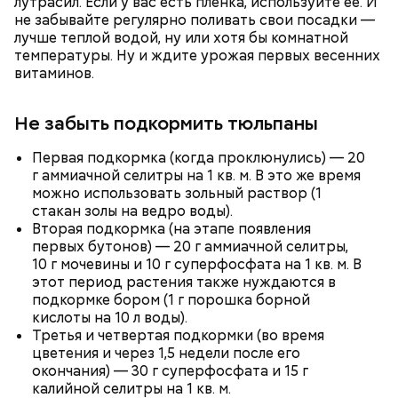
лутрасил. Если у вас есть пленка, используйте ее. И
беременным, кормящим женщинам;
не забывайте регулярно поливать свои посадки —
людям с ослабленной иммунной системой;
лучше теплой водой, ну или хотя бы комнатной
пожилым;
температуры. Ну и ждите урожая первых весенних
детям.
витаминов.
Не забыть подкормить тюльпаны
Первая подкормка (когда проклюнулись) — 20
г аммиачной селитры на 1 кв. м. В это же время
Ингредиенты:
можно использовать зольный раствор (1
стакан золы на ведро воды).
Вторая подкормка (на этапе появления
первых бутонов) — 20 г аммиачной селитры,
10 г мочевины и 10 г суперфосфата на 1 кв. м. В
этот период растения также нуждаются в
подкормке бором (1 г порошка борной
кислоты на 10 л воды).
Третья и четвертая подкормки (во время
цветения и через 1,5 недели после его
окончания) — 30 г суперфосфата и 15 г
Ранние плоды, по словам врача, лучше не есть:
калийной селитры на 1 кв. м.