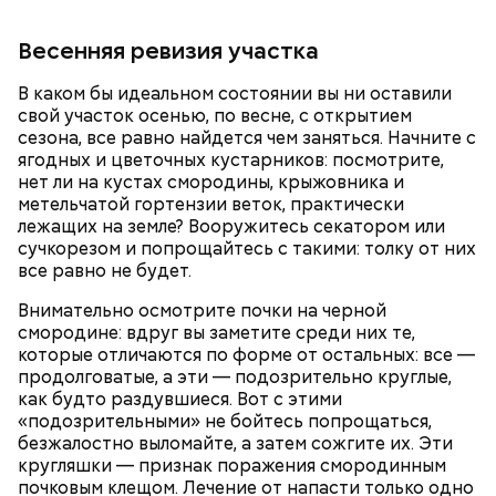
Терапевт Кондрахин назвал
Чистит сосуды и защищает от
продукты и напитки, которые
Весенняя ревизия участка
рака: чем полезен кресс-салат
выводят токсины из организма
В каком бы идеальном состоянии вы ни оставили
свой участок осенью, по весне, с открытием
сезона, все равно найдется чем заняться. Начните с
ягодных и цветочных кустарников: посмотрите,
нет ли на кустах смородины, крыжовника и
Спагетти из кабачков
метельчатой гортензии веток, практически
лежащих на земле? Вооружитесь секатором или
сучкорезом и попрощайтесь с такими: толку от них
все равно не будет.
— В дыне содержится много сахара, который
Внимательно осмотрите почки на черной
представлен фруктозой. С одной стороны — это
смородине: вдруг вы заметите среди них те,
хорошо, потому что дает энергию. Но важно
которые отличаются по форме от остальных: все —
помнить, что сладкими дынями не нужно сильно
продолговатые, а эти — подозрительно круглые,
увлекаться, так же как и арбузами, людям с
как будто раздувшиеся. Вот с этими
сахарным диабетом и лишним весом, —
«подозрительными» не бойтесь попрощаться,
подчеркнула доктор.
безжалостно выломайте, а затем сожгите их. Эти
кругляшки — признак поражения смородинным
почковым клещом. Лечение от напасти только одно