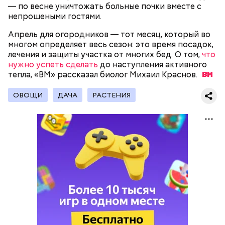
— по весне уничтожать больные почки вместе с
непрошеными гостями.
— Кабачки, порезанные кубиками, нужно легко
Апрель для огородников — тот месяц, который во
обжарить на сковороде. К ним добавляются зелень
многом определяет весь сезон: это время посадок,
петрушки, чеснок, соль и оливковое масло.
лечения и защиты участка от многих бед. О том,
что
Получается очень вкусно, — поделился рецептом
нужно успеть сделать
до наступления активного
Копылов.
тепла, «ВМ» рассказал биолог Михаил
Краснов.
ОВОЩИ
ДАЧА
РАСТЕНИЯ
с сахарным диабетом;
лишним весом.
кабачок;
петрушка;
чеснок;
оливковое масло;