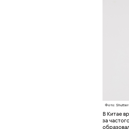
Фото: Shutter
В Китае в
за частог
Праздник 
образовал