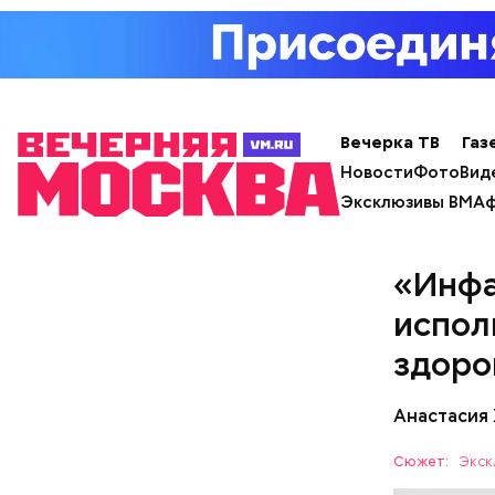
Вечерка ТВ
Газ
Новости
Фото
Вид
Эксклюзивы ВМ
Аф
«Инфа
испол
здоро
Анастасия
Сюжет:
Экск