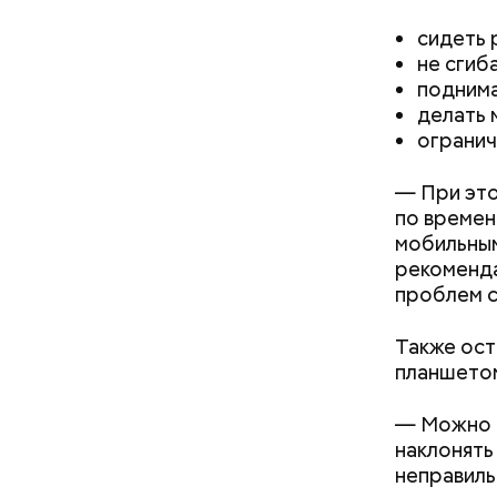
сидеть 
не сгиб
поднима
День «
делать 
огранич
— При это
по времен
мобильным
рекоменда
проблем с
День в
Также ост
планшетом
— Можно п
наклонять
неправиль