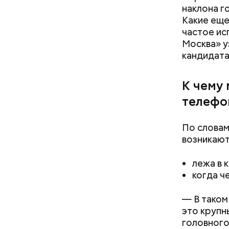
аналог Дн
наклона го
другу сюр
Какие еще
признаютс
частое ис
прошлое —
Москва» у
девушки н
кандидата
юноши иск
К чему
телефо
По словам
возникают
лежа в 
когда ч
— В тако
это крупн
головного