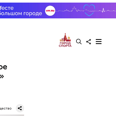
ое
»
щество