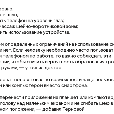
ровно;
ать шею;
ть телефон на уровень глаз;
Счастье случается»
массаж шейно-воротниковой зоны;
ить использование устройства.
м определенных ограничений на использование 
и нет. Если человеку необходимо часто пользоват
 телефоном по работе, то важно соблюдать эти
ции, чтобы снизить вероятность образования тр
 руками, — уточнил доктор.
оздушных поцелуев
еопат посоветовал по возможности чаще пользов
 или компьютером вместо смартфона.
еренести приложения на планшет или компьютер,
 голову над маленьким экраном и не сгибать шею в
ном положении, — добавил Терновой.