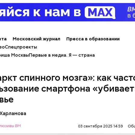
ета
Московский журнал
Пресса в образовании
ео
Спецпроекты
иша Москвы
Первые в медиа. Я — страна
ркт спинного мозга»: как част
ьзование смартфона «убивает
вье
 Харламова
люзивы ВМ
03 сентября 2025 14:59
Об