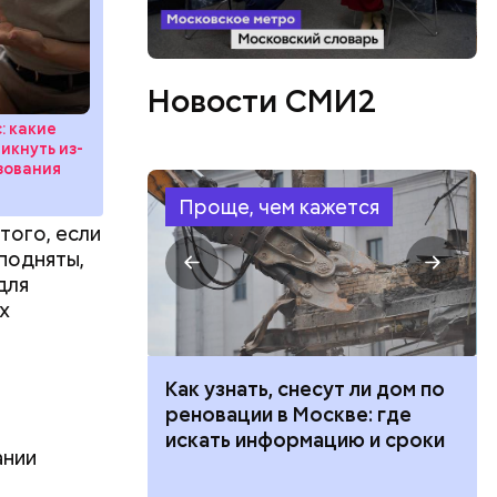
Новости СМИ2
: какие
икнуть из-
зования
рых
Проще, чем кажется
того,
того, если
уй
 подняты,
для
х
 100 тысяч
Как узнать, снесут ли дом по
дарства при
реновации в Москве: где
ии: кто может
искать информацию и сроки
ании
 какие нужны