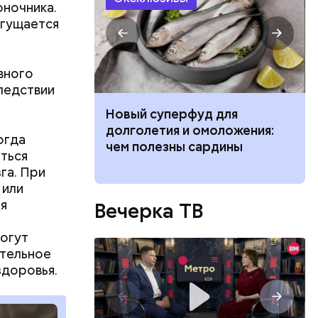
оночника.
сгущается
вного
ледствии
 ребенка к 1
Новый суперфуд для
 вещей,
долголетия и омоложения:
огда
ат жизнь
чем полезны сардины
ться
га. При
 или
ня
Вечерка ТВ
могут
ительное
здоровья.
вом
самом деле
вшись с