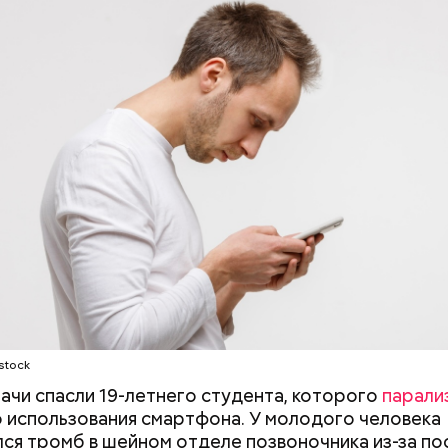
stock
рачи спасли 19-летнего студента, которого
парали
о использования смартфона. У молодого человека
любви, или Ту бе-Ав, отмечается в Израиле как ме
ся тромб в шейном отделе позвоночника из-за по