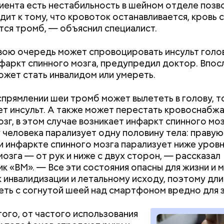
циента есть нестабильность в шейном отделе позв
дит к тому, что кровоток останавливается, кровь 
тся тромб, — объяснил специалист.
вою очередь может спровоцировать инсульт голо
ик любви
нфаркт спинного мозга, предупредил доктор. Впос
ожет стать инвалидом или умереть.
Построю замок, тигра
Как подготовить
приручу: топ-7 самых
сентября: топ-9
прямлении шеи тромб может вылететь в голову, т
интересных площадок для
которые облегч
т инсульт. А также может перестать кровоснабжа
детского досуга в Москве
школьнику
озг, в этом случае возникает инфаркт спинного моз
у человека парализует одну половину тела: правую
и инфаркте спинного мозга парализует ниже уров
мозга — от рук и ниже с двух сторон, — рассказал
к «ВМ». — Все эти состояния опасны для жизни и 
к инвалидизации и летальному исходу, поэтому дл
еть с согнутой шеей над смартфоном вредно для 
стье случается» был инициирован Тайным общест
х людей, чтобы напомнить людям, что счастье на 
ого, от частого использования
 мелочах. Отпраздновать этот день можно, подели