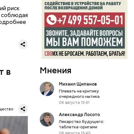
ий риск
, соблюдая
Подробнее
ий
осемь
8». В этот
 и
ти.
Мнения
т в
Михаил Щипанов
Плевать на критику
очередного нытика
06 августа 15:41
ра и
щество
ы.
Александр Лосото
ПА
ю
Лекарство будущего:
таблетка-оригами
06 августа 15:40