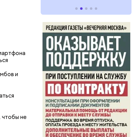
смартфона
ься
омбов и
аться
 чтобы не