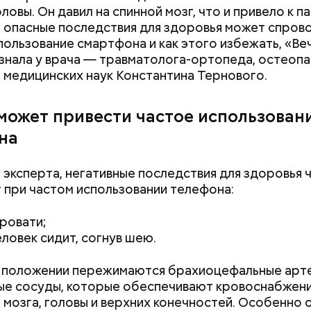
я святого Валентина. Влюбленные в этот день дел
ловы. Он давил на спинной мозг, что и привело к п
призы, дарят цветы и подарки, устраивают свидан
 опасные последствия для здоровья может спров
я в своих чувствах. Праздник уходит корнями в да
пользование смартфона и как этого избежать, «Ве
 во времена существования еврейской традиции,
знала у врача — травматолога-ортопеда, остеопа
адевали белые платья и водили хороводы в виногр
 медицинских наук Константина Тернового.
али себе невест.
 может привести частое использован
на
 эксперта, негативные последствия для здоровья 
 при частом использовании телефона:
кровати;
еловек сидит, согнув шею.
м положении пережимаются брахиоцефальные арт
ые сосуды, которые обеспечивают кровоснабжен
 мозга, головы и верхних конечностей. Особенно 