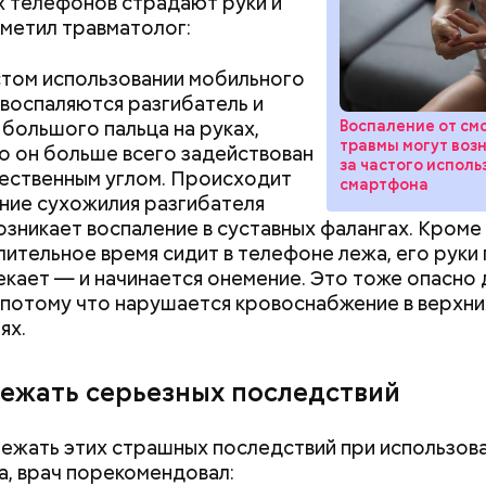
 телефонов страдают руки и
юдьми счастливыми моментами из своей жизни.
тметил травматолог:
том использовании мобильного
воспаляются разгибатель и
 большого пальца на руках,
Воспаление от смс
травмы могут возн
о он больше всего задействован
за частого исполь
ушных поцелуев отмечается с 1983 года. В некото
ественным углом. Происходит
смартфона
х заведениях европейских стран в этот праздник
ие сухожилия разгибателя
тся тематические вечеринки и флешмобы. Кроме 
возникает воспаление в суставных фалангах. Кроме 
вать эту дату можно, отправив воздушный поцел
лительное время сидит в телефоне лежа, его руки
человеку через социальные сети и мессенджеры.
екает — и начинается онемение. Это тоже опасно 
 потому что нарушается кровоснабжение в верхни
ях.
Как поменять батареи дома и
Как получить до
бежать серьезных последствий
не получить штраф
рублей от госу
трудной ситуац
ежать этих страшных последствий при использов
претендовать и
, врач порекомендовал:
документы