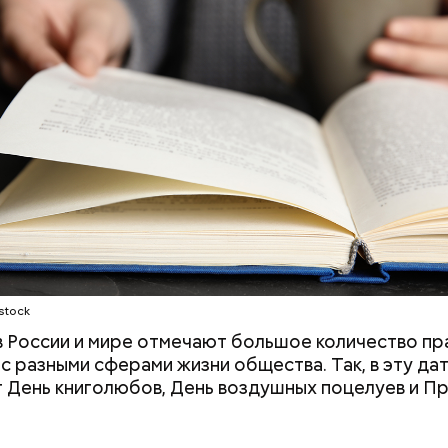
ародный день бесконечности
stock
 в России и мире отмечают большое количество пр
 с разными сферами жизни общества. Так, в эту да
 День книголюбов, День воздушных поцелуев и П