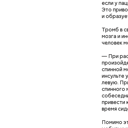
если у па
Это приво
и образуе
Тромб в с
Праздн
мозга и и
человек м
— При рас
произойде
спинной м
инсульте 
левую. Пр
спинного 
собеседни
привести 
время сид
День «Сча
счастливы
Помимо эт
кроется в