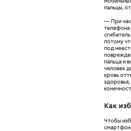
мобильных
другими л
пальцы, о
— При час
телефона 
сгибатель
потому чт
День возд
под неест
молодежны
поврежден
устраиваю
пальца и 
отпраздно
человек д
близкому 
кровь отт
здоровья,
конечност
Как из
Чтобы изб
смартфона