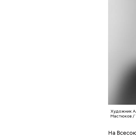
грибного 
собирать 
Художник Ал
Мастюков /
с сахар
На Всесою