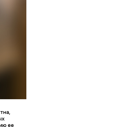
тна,
ых
ию ее