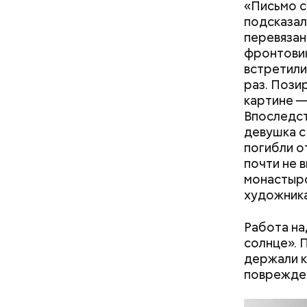
«Письмо с
подсказал
перевязан
фронтовик
встретили
раз. Пози
картине —
Впоследст
девушка с
погибли о
почти не 
монастырс
художник
— В дыне 
Работа на
С одной с
солнце». 
помнить, ч
Грибным д
держали к
арбузами,
погоду. Сч
поврежден
подчеркну
поэтому д
грибного 