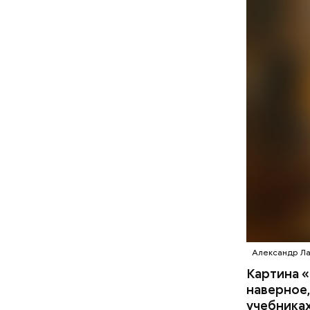
береме
людям с
пожилы
детям.
Александр Ла
Картина «
наверное,
учебниках