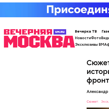
— Там мож
вызовет г
состояния
Вечерка ТВ
Газ
Новости
Фото
Вид
Эксклюзивы ВМ
Аф
Сюжет
истор
фрон
Александр
Сюжет:
Экск