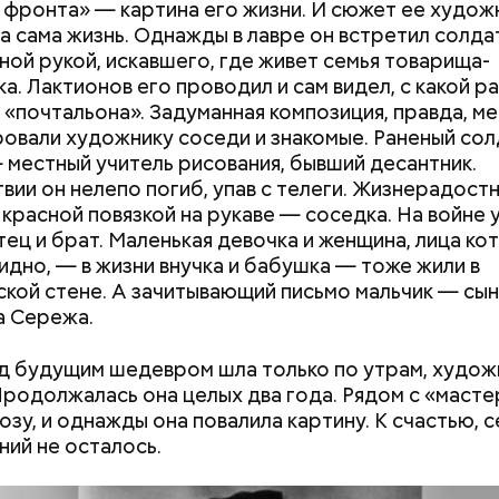
 фронта» — картина его жизни. И сюжет ее худож
организма
а сама жизнь. Однажды в лавре он встретил солда
ной рукой, искавшего, где живет семья товарища-
а. Лактионов его проводил и сам видел, с какой 
 «почтальона». Задуманная композиция, правда, ме
ровали художнику соседи и знакомые. Раненый сол
 местный учитель рисования, бывший десантник.
Одиссей, Аид, Дионис,
Ни один артист 
вии он нелепо погиб, упав с телеги. Жизнерадост
Афродита и Гера: зачем
театр: интервью
 красной повязкой на рукаве — соседка. На войне 
родители называют детей
«Покровка.Теа
тец и брат. Маленькая девочка и женщина, лица ко
необычными именами
Бикбаевым
видно, — в жизни внучка и бабушка — тоже жили в
кой стене. А зачитывающий письмо мальчик — сын
а Сережа.
содержится много сахара, который представлен 
д будущим шедевром шла только по утрам, худож
тороны — это хорошо, потому что дает энергию.
Продолжалась она целых два года. Рядом с «маст
то сладкими дынями не нужно сильно увлекаться, та
ождем называют те осадки, которые выпадают в 
озу, и однажды она повалила картину. К счастью, 
 людям с сахарным диабетом и лишним весом, —
итается, что после них в лесу появляется много гр
ий не осталось.
ла доктор.
ождь и прозвали грибным. Август же считается н
сезона, поэтому 6-го числа этого месяца отмечае