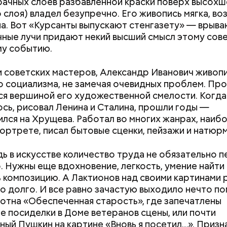
ачных слоев разбавленной краски поверх высохш
 слоя) владел безупречно. Его живопись мягка, во
а. Вот «Курсанты выпускают стенгазету» — врыва
чные лучи придают некий высший смысл этому со
дный день подкаблучника — это шутливый празд
му событию.
етолог предупредила: не для всех дыня может бы
й подчеркнуть, что гармония в отношениях важне
В первую очередь ее стоит есть с осторожностью
го главенства в паре. Потому в этот день муж и ж
и советских мастеров, Александр Иванович живоп
тся своими ролям, и мужчина выполняет «женску
 социализма, не замечая очевидных проблем. Пр
 стирает и убирает), а женщина — «мужскую» (чинит
ся вершиной его художественной смелости. Когда
возди и так далее).
сь, рисовал Ленина и Сталина, прошли годы —
лся на Хрущева. Работал во многих жанрах, наиб
портрете, писал бытовые сценки, пейзажи и натюр
дь в искусстве количество труда не обязательно 
о. Нужны еще вдохновение, легкость, умение найти
 композицию. А Лактионов над своими картинами 
о долго. И все равно зачастую выходило нечто по
отна «Обеспеченная старость», где запечатлены
е посиделки в Доме ветеранов сцены, или почти
ный Пушкин на картине «Вновь я посетил…». Призн