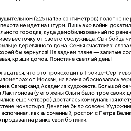
нушительном (225 на 155 сантиметров) полотне не
 пехота не идет на штурм. Лишь эхо войны докати
льного городка, куда демобилизованный по ране
ивез весточку от своего сослуживца. Сын бойца ч
крыльце деревянного дома. Семья счастлива: слава 
корей бы вернулся! На заднем плане — залитые со
евья, крыши домов. Поистине светлый день!
гадаться, что это происходит в Троице-Сергиево
ды, по словам врача, лучше не есть:
 километрах от Москвы, на время обосновалась ве
ции в Самарканд Академия художеств. Большой се
 Лактионова (у его жены Ольги было трое своих де
ились еще четверо) досталась коммунальная клет
стене монастыря. Денег не было совсем. Художни
 вспоминал, как высоченный, ростом с Петра Велик
Терапевт Кондрах
Чистит сосуды и 
 продавал на рынке свои ботинки.
продукты и напит
от рака: чем поле
которые выводят 
салат