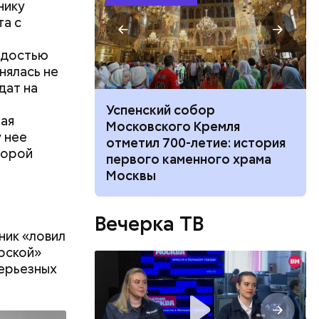
нику
та с
радостью
нялась не
дат на
не покинул
Успенский собор
ная
 с худруком
Московского Кремля
у нее
тр» Дмитрием
отметил 700-летие: история
торой
первого каменного храма
Москвы
Вечерка ТВ
фруктозой.
ник «ловил
 Но важно
ерской»
к же как и
солнечную
серьезных
ибов,
ачалом
тся День