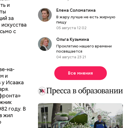
ть и
Елена Соломатина
оты
В жару лучше не есть жирную
ий за
пищу
 искусства
05 августа 12:02
сьмо с
Ольга Кузьмина
Проклятию нашего времени
посвящается
04 августа 23:21
ве-на-
Все мнения
м и
 у Исаака
аря.
 фронта»
ожник
82 году. В
в жил
о