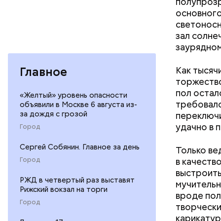
полупрозр
основного
светоносн
зал солне
Междунаро
заурядно
Однако ди
призванны
полезна. 
формально
Как тысяч
Главное
обмениваю
торжество
(готовит,
пол остал
забивает г
«Желтый» уровень опасности
требовало
объявили в Москве 6 августа из-
за дождя с грозой
переключи
удачно в 
Город
Сергей Собянин. Главное за день
Только ве
в качеств
Город
выстроить
РЖД в четвертый раз выставят
мучительн
Рижский вокзал на торги
вроде пол
Город
творчески
карикатур