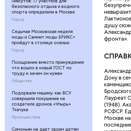
Ликсутов: 17 участков для
безупречн
безопасного отдыха и водного
невыразит
спорта определили в Москве
Лактионов
Город
душу сюже
Александр
Седьмая Московская неделя
моды и Саммит моды БРИКС+
фронта».
пройдут в столице осенью
Город
СПРАВ
Междун
Поощрение вместо принуждения:
Фото: Shutt
что вошло в новый ГОСТ по
Александр
труду и зачем он нужен
Дону в се
Общество
каменщико
Бродского
Подорвали машину: как ВСУ
Лауреат С
совершили покушение на
(1948). А
создателя дронов «Упырь»
Ткачука
РСФСР. Ед
Москве на
Происшествия
последние
Вред д
Симоньян не дает своим детям