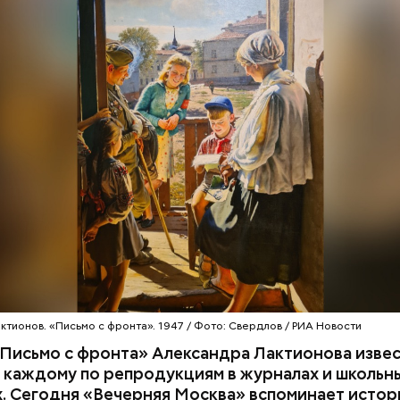
нным, кормящим женщинам;
 ослабленной иммунной системой;
м;
ктионов. «Письмо с фронта». 1947 / Фото: Свердлов / РИА Новости
Письмо с фронта» Александра Лактионова извес
 каждому по репродукциям в журналах и школьн
. Сегодня «Вечерняя Москва» вспоминает истор