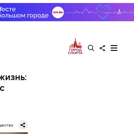
 которое
го
жизнь:
с
щество