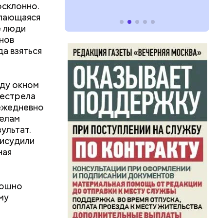
осклонно.
ыпающаяся
е люди
нов
да взяться
ду окном
пестрела
 ежедневно
делам
зультат.
рисудили
ная
тошно
му