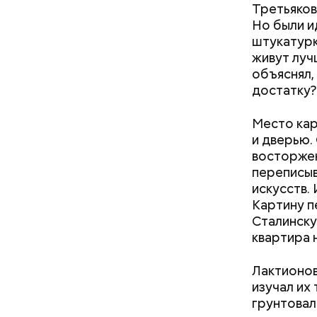
лишним 
Третьяков
Но были и
День г
штукатурк
живут луч
объяснял,
достатку?
Место кар
и дверью.
восторжен
переписыв
искусств. 
Картину п
Сталинску
квартира 
Лактионов
изучал их
грунтовал