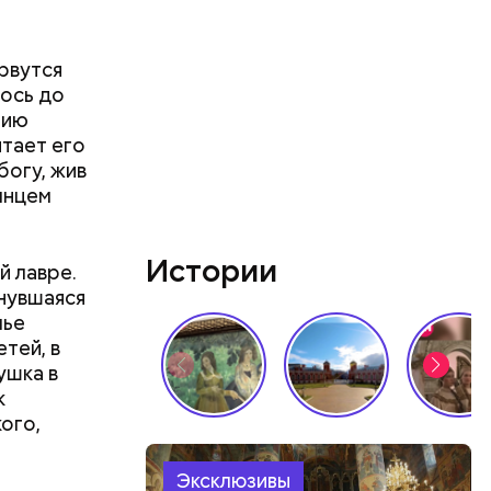
 рвутся
лось до
нию
итает его
богу, жив
лнцем
Истории
й лавре.
рнувшаяся
мье
тей, в
ушка в
к
ого,
ин назвал
защищает
ки,
зен кресс-
Эксклюзивы
токсины из