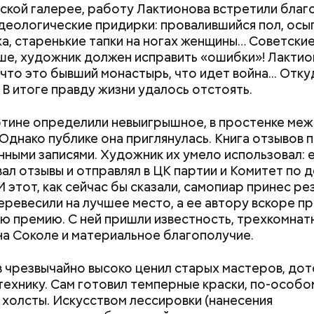
весом.
ской галерее, работу Лактионова встретили благ
документы
деологические придирки: провалившийся пол, ос
рибного дождя
а, старенькие тапки на ногах женщины… Советски
ше, художник должен исправить «ошибки»! Лактио
 что это бывший монастырь, что идет война... Отку
 В итоге правду жизни удалось отстоять.
тине определили невыигрышное, в простенке меж
 Однако публике она приглянулась. Книга отзывов 
ными записями. Художник их умело использовал:
ал отзывы и отправлял в ЦК партии и Комитет по 
И этот, как сейчас бы сказали, самопиар принес ре
еревесили на лучшее место, а ее автору вскоре п
ю премию. С ней пришли известность, трехкомнат
на Соколе и материальное благополучие.
 чрезвычайно высоко ценил старых мастеров, до
 технику. Сам готовил темперные краски, по-особо
 холсты. Искусством лессировки (нанесения