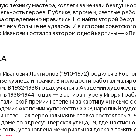
ую технику мастера, коллеги замечали бездушнос
ельность героев. Публике, впрочем, светлые раб
а определенно нравились. Но найти второй берущ
т ему больше не удалось. И в истории советского
 Иванович остался автором одной картины — «Пи
КА
ародный день подкаблучника
erstock
 Иванович Лактионов (1910-1972) родился в Росто
мье кузнеца и прачки. В молодости работал маляро
м. В 1932-1938 годах учился в Академии художеств
, в 1938-1944 годах — в аспирантуре у Игоря Граб
талинской премии I степени за картину «Письмо с
кадемик Академии художеств СССР, народный худ
инственная персональная выставка состоялась в 19
 доме по адресу: Тверская улица, 19, где Лактионо
 годы, установлена мемориальная доска в память 
ыни