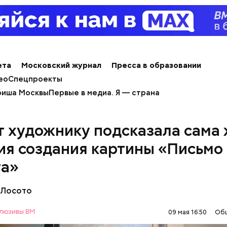
ет содержаться огромное количество нитратов,
оловокружение, гипоксию и ухудшение физическо
, — предостерегла Соломатина.
ета
Московский журнал
Пресса в образовании
ео
Спецпроекты
иша Москвы
Первые в медиа. Я — страна
 художнику подсказала сама 
ия создания картины «Письмо 
та»
 Лосото
люзивы ВМ
09 мая 16:50
Об