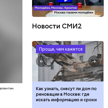
с
Новости СМИ2
Проще, чем кажется
 100 тысяч
Как узнать, снесут ли дом по
Валентин
дарства при
реновации в Москве: где
ии: кто может
искать информацию и сроки
 какие нужны