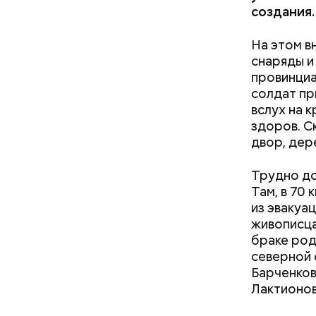
создания.
На этом в
снаряды и
провинциа
солдат пр
вслух на 
здоров. С
двор, дер
Трудно до
Ранние пло
Там, в 70
из эвакуа
живописца
браке род
северной 
Барченков
Лактионов