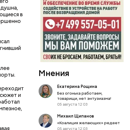
его
здушна,
ющиеся в
вершенно
ник,
ть
е
 людям:
ена
исал
ю» работу
огнивший
 технику,
олее
Мнения
морты.
Екатерина Рощина
переходит
Без огонька работаем,
 сюжет и
товарищи, нет энтузиазма!
работал
05 августа 12:03
мпезное,
Михаил Щипанов
«Коалиция желающих» редеет
авая
05 августа 12:03