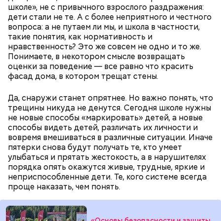
школе», не с привычного взрослого раздражения:
дети стали не те. А с более неприятного и честного
вопроса: а не путаем ли мы, и школа в частности,
такие понятия, как нормативность и
нравственность? Это же совсем не одно и то же.
Понимаете, в некотором смысле возвращать
оценки за поведение — все равно что красить
фасад дома, в котором трещат стены.
Да, снаружи станет опрятнее. Но важно понять, что
трещины никуда не денутся. Сегодня школе нужны
не новые способы «маркировать» детей, а новые
способы видеть детей, различать их личности и
вовремя вмешиваться в различные ситуации. Иначе
пятерки снова будут получать те, кто умеет
улыбаться и прятать жестокость, а в нарушителях
порядка опять окажутся живые, трудные, яркие и
неприспособленные дети. Те, кого системе всегда
При желании можно добавить зажарку между
проще наказать, чем понять.
слоями.
«Основы безопасности и защиты