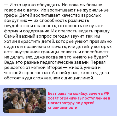
— И это нужно обсуждать. Но пока мы больше
говорим о детях. Их воспитывают не журнальные
графы. Детей воспитывает качество взрослых
вокруг них — их способность различать
неудобство и опасность, готовность не путать
форму и содержание. Их смелость видеть правду.
Самый важный вопрос сегодня звучит так: мы
хотим вырастить детей, которые умеют правильно
сидеть и правильно отвечать, или детей, у которых
есть внутренние границы, совесть и способность
Все в противне заливается сливками. По вкусу
не делать зло, даже когда за это ничего не будет?
можно добавить соль и перец. Сверху блюдо
Ведь это разные педагогические задачи. Первая
присыпают свежим базиликом и отправляют в
решается отметкой. Вторая — живой, умной и
духовку на 15 минут.
честной взрослостью. А с ней у нас, кажется, дела
обстоят куда сложнее, чем с дисциплиной.
Без права на ошибку: зачем в РФ
хотят ограничить поступление в
магистратуру по другой
специальности