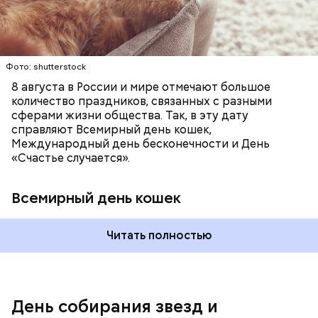
вечеринки, играют в видеоигры и проводят время,
кошачьи магазины и другие заведения.
наслаждаясь свободой и независимостью, пока
это возможно, ведь может быть и так, что через год
они уже не будут холостяками.
Фото: shutterstock
8 августа в России и мире отмечают большое
количество праздников, связанных с разными
сферами жизни общества. Так, в эту дату
справляют Всемирный день кошек,
Международный день бесконечности и День
«Счастье случается».
Всемирный день кошек
Читать полностью
Спагетти из кабачков
Международный день холостяка
День собирания звезд и