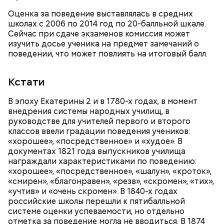
Оценка за поведение выставлялась в средних
школах с 2006 по 2014 год по 20-балльной шкале.
Сейчас при сдаче экзаменов комиссия может
изучить досье ученика на предмет замечаний о
поведении, что может повлиять на итоговый балл.
Кстати
В эпоху Екатерины 2 и в 1780-х годах, в момент
внедрения системы народных училищ, в
руководстве для учителей первого и второго
классов ввели градации поведения учеников:
«хорошее», «посредственное» и «худое». В
День «Счастье случается» был инициирован
документах 1821 года выпускников училища
Тайным обществом счастливых людей, чтобы
награждали характеристиками по поведению:
Кабачки, тушеные с курицей
напомнить людям, что счастье на самом деле
«хорошее», «посредственное», «шалун», «кроток»,
кроется в мелочах. Отпраздновать этот день
Эндокринолог Куликова
Уберут отеки и улучшат зрение:
«смирен», «благонравен», «резв», «скромен», «тих»,
Как приготовить домашний
объяснила, в чем заключается
можно, поделившись с другими людьми
диетолог Соломатина рассказала
«учтив» и «очень скромен». В 1840-х годах
майонез: три простых рецепта
польза сезонных овощей и
счастливыми моментами из своей жизни.
о пользе кабачков
фруктов
российские школы перешли к пятибалльной
системе оценки успеваемости, но отдельно
отметка за поведение могла не вводиться. В 1874