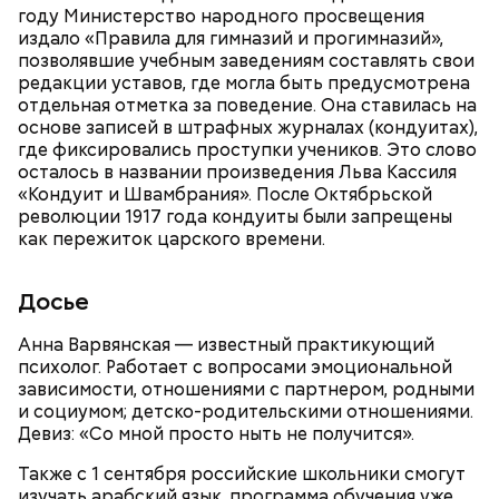
году Министерство народного просвещения
издало «Правила для гимназий и прогимназий»,
позволявшие учебным заведениям составлять свои
редакции уставов, где могла быть предусмотрена
отдельная отметка за поведение. Она ставилась на
основе записей в штрафных журналах (кондуитах),
где фиксировались проступки учеников. Это слово
осталось в названии произведения Льва Кассиля
«Кондуит и Швамбрания». После Октябрьской
революции 1917 года кондуиты были запрещены
как пережиток царского времени.
День «Счастье случается»
Противень ставится в духовку, разогретую до 180–
Досье
190 градусов. Спагетти из кабачка нужно запекать
25–30 минут.
Анна Варвянская — известный практикующий
психолог. Работает с вопросами эмоциональной
зависимости, отношениями с партнером, родными
и социумом; детско-родительскими отношениями.
Девиз: «Со мной просто ныть не получится».
Также с 1 сентября российские школьники смогут
изучать арабский язык, программа обучения уже