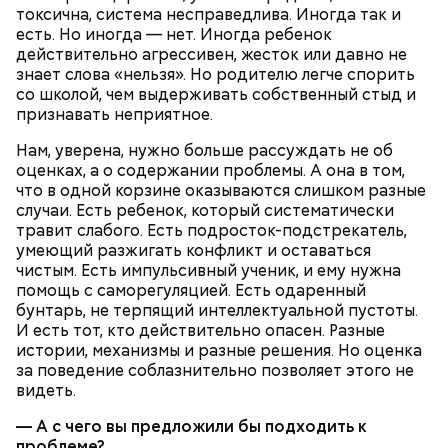
соевый соус;
токсична, система несправедлива. Иногда так и
кисло-сладкий соус;
есть. Но иногда — нет. Иногда ребенок
болгарский перец;
действительно агрессивен, жесток или давно не
морковь.
знает слова «нельзя». Но родителю легче спорить
со школой, чем выдерживать собственный стыд и
признавать неприятное.
Нам, уверена, нужно больше рассуждать не об
оценках, а о содержании проблемы. А она в том,
что в одной корзине оказываются слишком разные
случаи. Есть ребенок, который систематически
травит слабого. Есть подросток-подстрекатель,
умеющий разжигать конфликт и оставаться
чистым. Есть импульсивный ученик, и ему нужна
помощь с саморегуляцией. Есть одаренный
бунтарь, не терпящий интеллектуальной пустоты.
И есть тот, кто действительно опасен. Разные
истории, механизмы и разные решения. Но оценка
Ингредиенты:
за поведение соблазнительно позволяет этого не
видеть.
— А с чего вы предложили бы подходить к
проблеме?