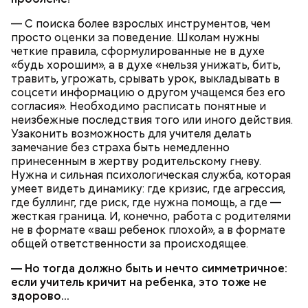
— С поиска более взрослых инструментов, чем
просто оценки за поведение. Школам нужны
четкие правила, сформулированные не в духе
«будь хорошим», а в духе «нельзя унижать, бить,
травить, угрожать, срывать урок, выкладывать в
соцсети информацию о другом учащемся без его
согласия». Необходимо расписать понятные и
неизбежные последствия того или иного действия.
Узаконить возможность для учителя делать
замечание без страха быть немедленно
принесенным в жертву родительскому гневу.
Нужна и сильная психологическая служба, которая
умеет видеть динамику: где кризис, где агрессия,
где буллинг, где риск, где нужна помощь, а где —
Курица с кабачками по-тайски
жесткая граница. И, конечно, работа с родителями
не в формате «ваш ребенок плохой», а в формате
общей ответственности за происходящее.
— Но тогда должно быть и нечто симметричное:
если учитель кричит на ребенка, это тоже не
здорово…