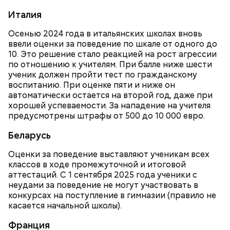
соль, перец по вкусу;
Италия
свежий базилик;
сливки жирностью 20 процентов.
Осенью 2024 года в итальянских школах вновь
ввели оценки за поведение по шкале от одного до
10. Это решение стало реакцией на рост агрессии
по отношению к учителям. При балле ниже шести
ученик должен пройти тест по гражданскому
воспитанию. При оценке пяти и ниже он
автоматически остается на второй год, даже при
хорошей успеваемости. За нападение на учителя
предусмотрены штрафы от 500 до 10 000 евро.
Беларусь
Оценки за поведение выставляют ученикам всех
классов в ходе промежуточной и итоговой
аттестаций. С 1 сентября 2025 года ученики с
неудами за поведение не могут участвовать в
Ингредиенты:
конкурсах на поступление в гимназии (правило не
касается начальной школы).
Франция