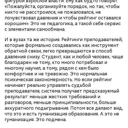
фигурой взрослой власти. Ему как будто говорят:
«Пожалуйста, организуйте порядок, но так, чтобы
никто не расстроился, не пожаловался, не
почувствовал давления и чтобы рейтинг оставался
хорошим». Это не педагогика, а такой себе сервис
с элементами самообмана.
И в вузах та же история. Рейтинги преподавателей,
которые формально создавались как инструмент
обратной связи, легко превращаются в способ
давления снизу. Студент, как и любой человек, чаще
благодарен не тому, кто много потребовал и
многому научил, а тому, рядом с кем было
К обжаренным овощам можно добавить кисло-
комфортнее и не тревожно. Это нормальная
сладкий соус, а затем добавить их к курице.
психическая закономерность. Но если рейтинг
Получится очень вкусное блюдо.
начинает реально управлять судьбой
преподавателя, система получает предсказуемый
результат: меньше жестких требований и
разговоров, меньше принципиальности, больше
аккуратного подыгрывания. Потом все делают вид,
что это и есть гуманизация образования. А это не
гуманизация. Это подмена.