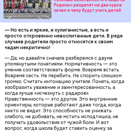
Родины» разделят на два курса:
зачем и чему будут учить детей
— Но есть и яркие, и хулиганистые, а есть и
просто откровенно невоспитанные дети. В ряде
случаев родители просто относятся к своим
чадам некритично!
— Да, но давайте сначала разберемся с двумя
упомянутыми понятиями. Нормативность — это
умение соответствовать форме. Вовремя встать.
— Кабачки и баклажаны нарезаем кружками,
Вовремя сесть. Не перебить. Не спорить слишком
обваливаем в муке и обжариваем в масле. Затем их
громко. Считать интонацию учителя. Понять, когда
нужно выложить друг на друга слоями: слой
изобразить уважение и заинтересованность, а
кабачков, слой баклажанов, слой кабачков, слой
когда лучше «исчезнуть с радаров».
баклажанов и так далее, — объяснил Копылов.
Нравственность — это другое. Это внутренние
ориентиры, которые работают даже тогда, когда
никто не видит. Это способность не унижать
слабого, не добивать, не мстить исподтишка, не
получать удовольствия от чужой боли. И вот
вопрос: когда школа будет ставить оценку за