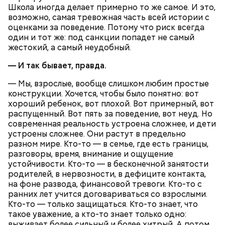
баклажаны.
Школа иногда делает примерно то же самое. И это,
возможно, самая тревожная часть всей истории с
оценками за поведение. Потому что риск всегда
один и тот же: под санкции попадет не самый
жестокий, а самый неудобный.
— И так бывает, правда.
— Мы, взрослые, вообще слишком любим простые
конструкции. Хочется, чтобы было понятно: вот
хороший ребенок, вот плохой. Вот примерный, вот
распущенный. Вот пять за поведение, вот неуд. Но
современная реальность устроена сложнее, и дети
устроены сложнее. Они растут в предельно
разном мире. Кто-то — в семье, где есть границы,
разговоры, время, внимание и ощущение
устойчивости. Кто-то — в бесконечной занятости
родителей, в нервозности, в дефиците контакта,
Ингредиенты:
на фоне развода, финансовой тревоги. Кто-то с
ранних лет учится договариваться со взрослыми.
Кто-то — только защищаться. Кто-то знает, что
такое уважение, а кто-то знает только одно:
выживает более сильный и более хитрый. А потом