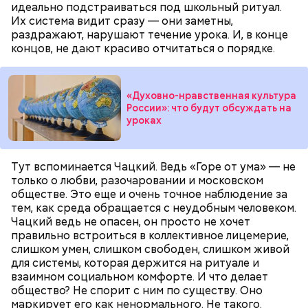
идеально подстраиваться под школьный ритуал.
Их система видит сразу — они заметны,
раздражают, нарушают течение урока. И, в конце
Для зажарки (по желанию):
концов, не дают красиво отчитаться о порядке.
«Духовно-нравственная культура
России»: что будут обсуждать на
уроках
Тут вспоминается Чацкий. Ведь «Горе от ума» — не
только о любви, разочаровании и московском
обществе. Это еще и очень точное наблюдение за
тем, как среда обращается с неудобным человеком.
Чацкий ведь не опасен, он просто не хочет
правильно встроиться в коллективное лицемерие,
слишком умен, слишком свободен, слишком живой
для системы, которая держится на ритуале и
мука:
взаимном социальном комфорте. И что делает
растительное масло;
общество? Не спорит с ним по существу. Оно
кабачки;
маркирует его как ненормального. Не такого.