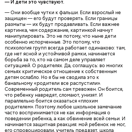
— И дети это чувствуют.
— Они вообще чутки к фальши. Если взрослый не
защищен — его будут проверять. Если границы
размыты — их будут продавливать. Если важнее
картинка, чем содержание, картинкой начнут
— Восточный вариант блюда. Курицу обжариваем,
манипулировать. Это не потому, что ныне дети
к ней добавляем соевый и рыбный соус. Дальше
особенно испорченные. Это потому, что
разрезаем кабачок, вынимаем из него семена и
психология групп всегда работает одинаково: там,
нарезаем полосками, небольшими дольками. К нему
где нет ясной и устойчивой рамки, начинается
добавляем болгарский перец, морковь и быстро
борьба за то, кто на самом деле управляет
обжариваем, — рассказал шеф-повар.
ситуацией. О родителях. Да, соглашусь: во многих
семьях критическое отношение к собственным
детям ослабло. Но я бы не сводила это к
банальному «родители все распустили».
Современный родитель сам тревожен. Он боится,
что ребенку навредят, сломают, унизят. И
параллельно боится оказаться «плохим
родителем». Поэтому любое школьное замечание
часто воспринимается не как информация о
курица;
поведении ребенка, а как обвинение всей семьи. И
кабачок;
начинается защитная реакция: мой ребенок не мог,
рыбный соус;
его спровоцировали, учитель предвзят, школа