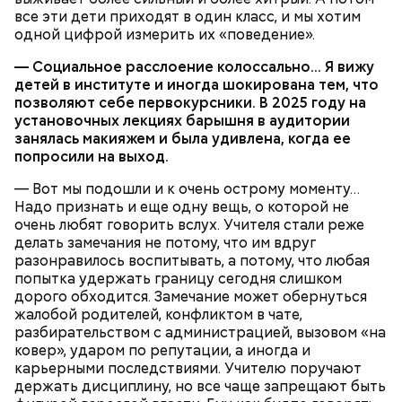
все эти дети приходят в один класс, и мы хотим
одной цифрой измерить их «поведение».
— Социальное расслоение колоссально… Я вижу
детей в институте и иногда шокирована тем, что
позволяют себе первокурсники. В 2025 году на
установочных лекциях барышня в аудитории
занялась макияжем и была удивлена, когда ее
попросили на выход.
— Вот мы подошли и к очень острому моменту…
Надо признать и еще одну вещь, о которой не
очень любят говорить вслух. Учителя стали реже
делать замечания не потому, что им вдруг
разонравилось воспитывать, а потому, что любая
попытка удержать границу сегодня слишком
Обжаренные кабачки с баклажанами
дорого обходится. Замечание может обернуться
жалобой родителей, конфликтом в чате,
разбирательством с администрацией, вызовом «на
ковер», ударом по репутации, а иногда и
карьерными последствиями. Учителю поручают
держать дисциплину, но все чаще запрещают быть