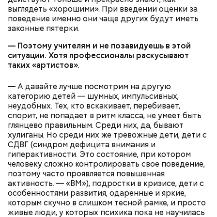
выглядеть «хорошими». При введении оценки за
поведение именно они чаще других будут иметь
законные пятерки.
лук;
— Поэтому учителям и не позавидуешь в этой
морковь;
ситуации. Хотя профессионалы раскусывают
томаты.
таких «артистов».
— А давайте лучше посмотрим на другую
категорию детей — шумных, импульсивных,
неудобных. Тех, кто вскакивает, перебивает,
спорит, не попадает в ритм класса, не умеет быть
глянцево правильным. Среди них, да, бывают
хулиганы. Но среди них же тревожные дети, дети с
СДВГ (синдром дефицита внимания и
гиперактивности. Это состояние, при котором
человеку сложно контролировать свое поведение,
поэтому часто проявляется повышенная
активность. — «ВМ»), подростки в кризисе, дети с
особенностями развития, одаренные и яркие,
которым скучно в слишком тесной рамке, и просто
живые люди, у которых психика пока не научилась