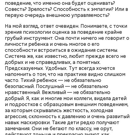
поведение, что именно она будет оценивать?
Совесть? Зрелость? Способность к эмпатии? Или в
первую очередь внешнюю управляемость?
На мой взгляд, ответ очевиден. Понимаете, с точки
зрения психологии оценка за поведение крайне
грубый инструмент. Она почти ничего не говорит о
личности ребенка и очень многое о его
способности встроиться в ожидания системы.
Зажарка в этом блюде необязательна, но ей можно
Система же, как известно, любит прежде всего не
немного разнообразить еду. Для этого нужно
добрых и не справедливых, а понятных.
обжарить нарезанные лук, морковь и томаты.
Предсказуемых. Удобных. Тут всегда хочется
напомнить о том, что на практике видно слишком
часто. Тихий ребенок — не обязательно
безопасный. Послушный — не обязательно
нравственный. Вежливый — не обязательно
добрый. Я, как и многие мои коллеги, видела детей
и подростков с образцовым внешним поведением,
за которым скрывались жесткость, холодная
агрессия, склонность к давлению и очень развитый
навык маскировки. Такие дети редко получают
замечания. Они не бегают по классу, не орут,
действуют тоньше и прекрасно знают, как