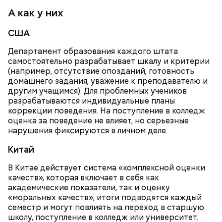
А как у них
США
— Курица сначала обжаривается с небольшим
Департамент образования каждого штата
количеством масла и лука на сковороде. Затем ее
самостоятельно разрабатывает шкалу и критерии
нужно отправить в глубокий противень. Сверху
(например, отсутствие опозданий, готовность
кладем кабачки, нарезанные крупным кубиком, —
домашнего задания, уважение к преподавателю и
порекомендовал собеседник «ВМ».
другим учащимся). Для проблемных учеников
разрабатываются индивидуальные планы
коррекции поведения. На поступление в колледж
оценка за поведение не влияет, но серьезные
нарушения фиксируются в личном деле.
Китай
В Китае действует система «комплексной оценки
качеств», которая включает в себя как
академические показатели, так и оценку
«моральных качеств»; итоги подводятся каждый
кабачок;
семестр и могут повлиять на переход в старшую
лук;
школу, поступление в колледж или университет.
растительное масло;