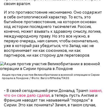
своим врагом.
И это противостояние неснимаемо. Оно содержит
Множество людей совершают паломнические
в себе онтологический характер. То есть, это
поездки, чтобы поклониться мощам Святителя
бытийное противостояние, на котором основан
Николая, которые находятся в Италии. 19 декабря
ход истории последнего тысячелетия. Россия,
отмечается Никола Зимний, а 22 мая Никола вешний
Первые блюда
конечно, может взывать к здравому смыслу, логике,
или летний. Этот день установлен в память об
международному праву. Но это все нужно, в
обретении его мощей.
Томаты «Без заморочек», аджика
первую очередь, нам самим, чтобы окончательно,
и лечо: топ-8 проверенных
уже в который раз убедиться, что Запад нас не
рецептов закруток на зиму
воспринимает ни как союзников, ни как
партнеров, ни как сторону для переговоров.
Святой Николай Чудотворец считается
покровителем путешествующих, а также
оберегает детей и подростков. Многие мамы
Акция против участия Великобритании в военной операции в Сирии
Кабачки очистить от кожицы. Нарезать
прошла в Лондоне / Фото: BarcroftMedia/TASS
провожают своих чад на прогулку, прося святого
кружочками или дольками, предварительно удалив
Николая присмотреть за ними, сберечь от разных
сердцевину. Нарезанные кабачки обвалять в муке и
уличных происшествий. Кроме того, святому
- В своей сегодняшней речи Дональд Трамп
заявил,
обжарить в масле (половина нормы). Зеленый лук
Николаю молятся о вразумлении своих детей,
что он свое дело сделал
, а теперь пусть Англия и
нашинковать, слегка спас-серовать в оставшемся
попавших в плохую компанию, и хуже того —
Франция наводят так называемый "порядок" в
масле и добавить к нему нашинкованные листья
пристрастившихся к наркотикам. Молятся
Сирии. Это как понимать? Зачем, в таком случае,
шпината, салата, зелень петрушки, помидоры,