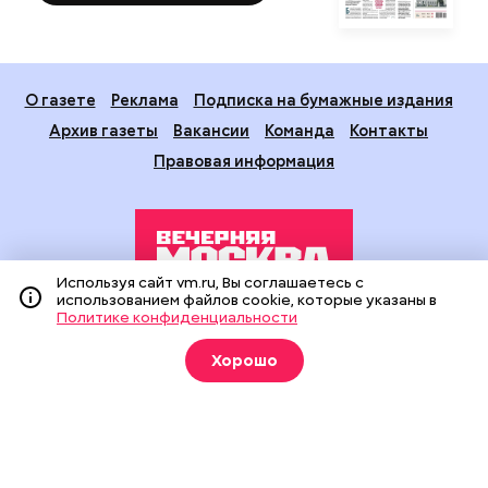
О газете
Реклама
Подписка на бумажные издания
Архив газеты
Вакансии
Команда
Контакты
Правовая информация
Используя сайт vm.ru, Вы соглашаетесь с
использованием файлов cookie, которые указаны в
Политике конфиденциальности
Издание создано при финансовой поддержке Департамента
средств массовой информации и рекламы города Москвы.
Хорошо
На сайте применяются рекомендательные технологии
(информационные технологии предоставления информации
на основе сбора, систематизации и анализа сведений,
относящихся к предпочтениям пользователей сети
«Интернет», находящихся на территории Российской
Федерации).