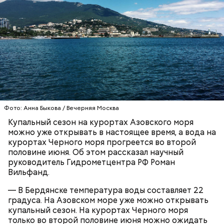
Синоптик отметил, что в Сочи, Феодосии, Алуште,
Ялте вода пока прогрелась лишь до 17 градусов
тепла, в Туапсе — до 18 градусов, а в Евпатории —
до 19 градусов.
ЧЕРНОЕ МОРЕ
ПОГОДА
КУПАЛЬНЫЙ СЕЗОН
Фото: Анна Быкова / Вечерняя Москва
Купальный сезон на курортах Азовского моря
можно уже открывать в настоящее время, а вода на
курортах Черного моря прогреется во второй
половине июня. Об этом рассказал научный
руководитель Гидрометцентра РФ Роман
Вильфанд.
— В Бердянске температура воды составляет 22
градуса. На Азовском море уже можно открывать
купальный сезон. На курортах Черного моря
только во второй половине июня можно ожидать