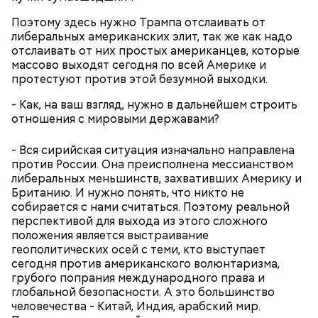
преданию, мощи святого сохранились нетленными
Поэтому здесь нужно Трампа отслаивать от
и источали чудесное миро, от которого исцелилось
либеральных американских элит, так же как надо
множество людей. В 1087 году мощи Николая
отслаивать от них простых американцев, которые
Угодника были перенесены в итальянский город
массово выходят сегодня по всей Америке и
Бар (Бари), где находятся и поныне.
Кабачки в овощном соусе
протестуют против этой безумной выходки.
- Как, на ваш взгляд, нужно в дальнейшем строить
отношения с мировыми державами?
- Вся сирийская ситуация изначально направлена
против России. Она преисполнена мессианством
либеральных меньшинств, захвативших Америку и
Британию. И нужно понять, что никто не
собирается с нами считаться. Поэтому реальной
перспективой для выхода из этого сложного
положения является выстраивание
геополитических осей с теми, кто выступает
Очищенный сырой салатный сельдерей
сегодня против американского волюнтаризма,
За свою земную жизнь он совершил множество
нашинковать соломкой. Яблоки очистить от
грубого попрания международного права и
добрых дел во славу Божию.
кожицы и семян, нарезать ломтиками. Так же
глобальной безопасности. А это большинство
нарезать вареный картофель. Продукты
человечества - Китай, Индия, арабский мир.