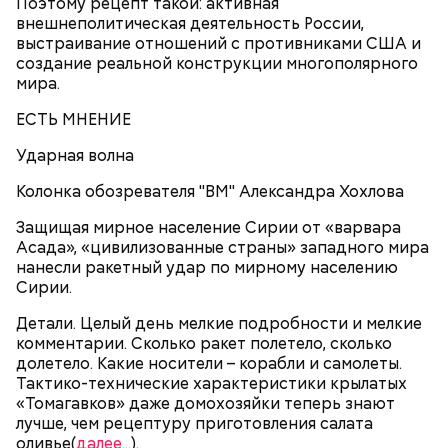
перемешать, полить салатной заправкой, выложить
Поэтому рецепт такой: активная
в салатник горкой и украсить веточками
внешнеполитическая деятельность России,
сельдерея, кусочками свежих помидоров и
выстраивание отношений с противниками США и
ломтиками яблок.
создание реальной конструкции многополярного
мира.
ЕСТЬ МНЕНИЕ
Ударная волна
Колонка обозревателя "ВМ" Александра Хохлова
Защищая мирное население Сирии от «варвара
2-3 картофелины,
Асада», «цивилизованные страны» западного мира
1 некрупное яблоко,
нанесли ракетный удар по мирному населению
1 некрупный помидор,
Сирии.
А еще, удержав меч палача, святой Николай спас от
2 корня сельдерея,
смерти трех мужей, невинно осужденных
Детали. Целый день мелкие подробности и мелкие
салатная заправка.
корыстолюбивым градоначальником.
комментарии. Сколько ракет полетело, сколько
долетело. Какие носители – корабли и самолеты.
Тактико-технические характеристики крылатых
«Томагавков» даже домохозяйки теперь знают
лучше, чем рецептуру приготовления салата
оливье(
далее...
).