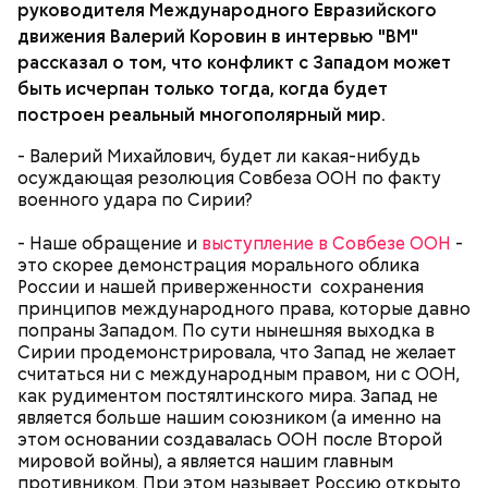
руководителя Международного Евразийского
движения Валерий Коровин в интервью "ВМ"
рассказал о том, что конфликт с Западом может
быть исчерпан только тогда, когда будет
построен реальный многополярный мир.
- Валерий Михайлович, будет ли какая-нибудь
осуждающая резолюция Совбеза ООН по факту
Грибной суп с фасолью
военного удара по Сирии?
Молитва Николаю чудотворцу
- Наше обращение и
выступление в Совбезе ООН
-
это скорее демонстрация морального облика
России и нашей приверженности сохранения
принципов международного права, которые давно
попраны Западом. По сути нынешняя выходка в
Сирии продемонстрировала, что Запад не желает
считаться ни с международным правом, ни с ООН,
как рудиментом постялтинского мира. Запад не
является больше нашим союзником (а именно на
этом основании создавалась ООН после Второй
мировой войны), а является нашим главным
противником. При этом называет Россию открыто