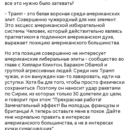
святителю Николаю о благополучном замужестве
все это нужно было затевать?
нарезанные небольшими дольками, и все тушить 10
дочерей.
минут. Листья шпината или салата можно заменить
- Трамп - это белая вороная среди американских
ботвой свеклы. Полученный соус заправить солью,
элит. Совершенно чужеродный для них элемент.
уксусом, сахаром. Подать кабачки в холодном
Это эксцесс американской избирательной
виде, посыпать их рубленым укропом.
системы. Человек, который действительно являясь
прагматиком в подлинном американском духе,
На Руси святителя Николая издавна считали
500 г помидоров;
выражает позицию американского большинства.
покровителем моряков, купцов и детей. Ему
150 г шпината;
молились и земледельцы — о хорошей погоде, о
50 г лиственного салата;
Но эта позиция совершенно не интересует
добром урожае. Была поговорка: «Кто Николая
зелень петрушки, укропа;
американские либеральные элиты - сообщество во
любит, кто Николаю служит, тому святой Николай
1/2 стакана растительного масла;
главе с Хиллари Клинтон, Бараком Обамой и
во всякий час помогает».
100 г муки;
группой агрессивных людей. Среди них Трамп
уксус по вкусу;
чужак, и он вынужден как-то лавировать, идти на
30 г сахара.
уступки. Хотя бы для того, чтобы просто физически
сохраниться. Поэтому он наносит удар ракетами
по Сирии, из которых только 30 долетели до цели,
и говорит при этом: "Прекрасная работа!
Замечательный эффект! Вы молодцы, французы и
британцы! А теперь оставьте меня в покое. Дайте
мне нормально править в интересах
американского большинства, а не в интересах
Святитель Николай дожил до глубокой старости и
кучки сумасшедших".
скончался в середине IV века. По церковному