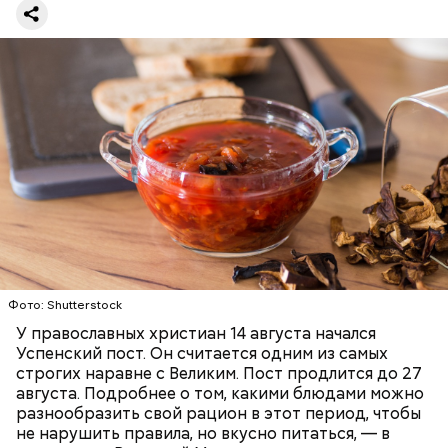
Баклажаны с овощами
ПРАВОСЛАВИЕ
ЕДА
РЕЦЕПТЫ
Читайте также:
Синоптик предупредил о переносе
купального сезона в Москве и Подмосковье
Фото: Shutterstock
У православных христиан 14 августа начался
Успенский пост. Он считается одним из самых
строгих наравне с Великим. Пост продлится до 27
августа. Подробнее о том, какими блюдами можно
разнообразить свой рацион в этот период, чтобы
не нарушить правила, но вкусно питаться, — в