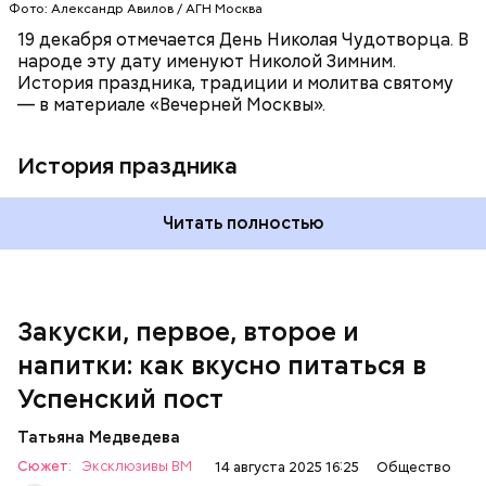
Фото: Александр Авилов / АГН Москва
петрушки, помидоры, нарезанные небольшими
дольками, и все тушить 10-15 минут. Полученный
19 декабря отмечается День Николая Чудотворца. В
соус заправить солью, сахаром, раствором
народе эту дату именуют Николой Зимним.
лимонной кислоты или уксусом, залить им
История праздника, традиции и молитва святому
обжаренные баклажаны и тушить в жарочном
— в материале «Вечерней Москвы».
шкафу 10-15 минут. Подать баклажаны в холодном
виде.
1 кг баклажанов;
История праздника
600 г помидоров;
300 г моркови;
200 г шпината;
Читать полностью
100 г салата лиственного;
200 г репчатого лука;
100 г муки;
100 г растительного масла;
зелень петрушки и укропа.
Закуски, первое, второе и
напитки: как вкусно питаться в
Успенский пост
Татьяна Медведева
Сюжет:
Эксклюзивы ВМ
14 августа 2025 16:25
Общество