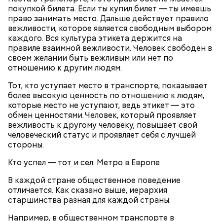
На Николу никому нельзя было грустить —
покупкой билета. Если ты купил билет — ты имеешь
считалось, что это принесет суровые морозы.
право занимать место. Дальше действует правило
Впрочем, в этот день погода и без того обычно
вежливости, которое является свободным выбором
Морковь, петрушку, репу и репчатый лук очистить,
бывала студеной.
каждого. Вся культура этикета держится на
промыть, нарезать тонкими квадратиками,
правиле взаимной вежливости. Человек свободен в
сложить в сотейник, добавить растительное масло
своем желании быть вежливым или нет по
и спассеровать до готовности. Капусту промыть и
отношению к другим людям.
нарезать крупными шашками. Картофель очистить
и нарезать кубиками. В кипящую воду опустить
Тот, кто уступает место в транспорте, показывает
капусту, дать вскипеть, затем опустить картофель
более высокую ценность по отношению к людям,
и спассерованные овощи и при медленном
которые место не уступают, ведь этикет — это
кипении варить 15-20 минут. В конце варки в суп
обмен ценностями. Человек, который проявляет
положить красные помидоры, нарезанные
вежливость к другому человеку, повышает свой
дольками, соль, перец горошком и лавровый лист,
человеческий статус и проявляет себя с лучшей
дать закипеть и кастрюлю сдвинуть на край
1 морковь;
стороны.
плиты. Разлить по тарелкам и посыпать
1 петрушка;
19 декабря с утра люди шли в церковь, служили
мелкорубленой зеленью укропа и петрушки.
1/4 репы;
Кто успел — тот и сел. Метро в Европе
молебны святому Николаю, а после этого сообща
2 головки лука;
накрывали большие столы и начинали веселиться.
В каждой стране общественное поведение
6-8 картофелин;
«Для кума Никольщина бражку варит, для кумы –
отличается. Как сказано выше, иерархия
1/2 кочана капусты;
пироги печет»; «На Никольщину зови друга, зови и
старшинства разная для каждой страны.
2 помидора;
ворога — оба будут друзья».
4 ст. ложки растительного масла;
Например, в общественном транспорте в