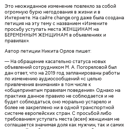
1-2 моркови;
варки заправить борщ растертым чесноком,
Это неожиданное изменение повлекло за собой
1 корешок петрушки;
болгарским перцем, зеленью укропа или петрушки.
огромную бурю негодования в жизни и в
1-2 луковицы;
Хмели-сунели добавить по вкусу. Довести до
Интернете. На сайте change.org даже была создана
1 ст. ложка томатной пасты или 2-3 свежих
кипения.
петиция на эту тему с названием «Измените
помидора;
просьбу уступать места ЖЕНЩИНАМ на
3-4 ст. ложки растительного масла;
БЕРЕМЕННЫМ ЖЕНЩИНАМ в объявлениях и
1 ст. ложка сахара;
правилах».
2 л воды;
семя укропа, хмели-сунели, зелень петрушки,
Автор петиции Никита Орлов пишет:
укропа.
— На обращение касательно статуса новых
объявлений сотрудником М. А. Погореловой был
дан ответ, что на 2019 год запланированы работы
по изменению аудиосообщений «с целью
привлечения внимания» в том числе к
«общепринятым правилам поведения». Однако на
Борщ с фасолью
практике данное правило не соблюдается и не
будет соблюдаться, оно морально устарело и
более не закреплено ни в одной транспортной
системе европейских стран. С просьбой либо
требованием уступать места (всем) женщинам не
соглашается значимая доля как мужчин, так и самих