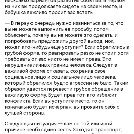
несколько вариантов развития событий. В первом
из них вы продолжаете сидеть на своем месте, и
бабушка вежливо просит вас встать.
— В первую очередь нужно извиниться за то, что
вы не можете выполнить ее просьбу, потом
объяснить, почему вы не можете это сделать, и
попробовать предложить другой выход, мол,
может, кто-нибудь еще уступит? Если обратились в
грубой форме, то реагировать резко не стоит, хотя
требовать от вас никто не имеет права. Это
Множество людей совершают паломнические
нарушение личных границ человека. Следует в
поездки, чтобы поклониться мощам Святителя
вежливой форме отказать, сохранив свое
Николая, которые находятся в Италии. 19 декабря
социальное лицо и социальное лицо человека,
отмечается Никола Зимний, а 22 мая Никола вешний
Первые блюда
который обратился, будто агрессии не было. Таким
или летний. Этот день установлен в память об
образом удастся перевести грубое обращение в
обретении его мощей.
Томаты «Без заморочек», аджика
вежливую форму. Будет прав тот, кто избежит
и лечо: топ-8 проверенных
конфликта. Если вы уступите место, то он
рецептов закруток на зиму
изначально будет исчерпан, вы проявите себя с
лучшей стороны.
Следующая ситуация — вам по той или иной
Святой Николай Чудотворец считается
причине необходимо сесть. Заходя в транспорт,
покровителем путешествующих, а также