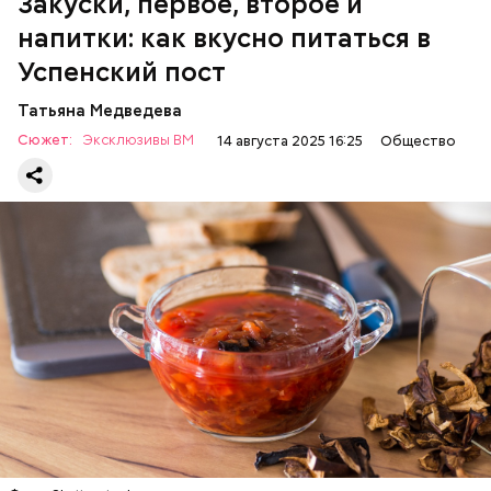
Закуски, первое, второе и
напитки: как вкусно питаться в
Успенский пост
Татьяна Медведева
Сюжет:
Эксклюзивы ВМ
14 августа 2025 16:25
Общество
Баклажаны с овощами
ПРАВОСЛАВИЕ
ЕДА
РЕЦЕПТЫ