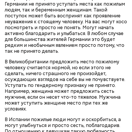
соль, зелень укропа и петрушки, лавровый лист
Германии не принято уступать места как пожилым
по вкусу.
людям, так и беременным женщинам. Такой
поступок может быть воспринят как проявление
неуважения к стоящему человеку. На вас могут косо
посмотреть и просто не понять. Могут начать
активно благодарить и улыбаться. В любом случае
для большинства жителей Германии это будет
редким и необычным явлением просто потому, что
так не принято делать.
В Великобритании предложить место пожилому
человеку считается нормой, но если этого не
сделать, ничего страшного не произойдет,
Суп крестьянский
Николай-угодник и народный
осуждающих взглядов на себе вы не почувствуете.
календарь
Уступать по гендерному признаку не принято.
Например, женщина может предложить сесть
мужчине, если он несет что-то тяжелое. Мужчина
может уступить женщине место при тех же
условиях.
В Испании пожилые люди могут и оскорбиться, а
могут улыбнуться и просто сесть, поблагодарив.
По отношению к девушкам такую любезность