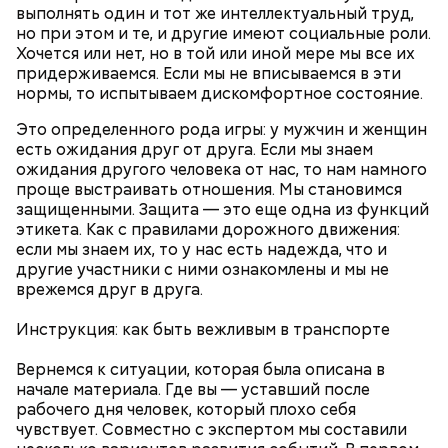
зелень, черный молотый перец и соль по вкусу.
выполнять один и тот же интеллектуальный труд,
но при этом и те, и другие имеют социальные роли.
Хочется или нет, но в той или иной мере мы все их
придерживаемся. Если мы не вписываемся в эти
нормы, то испытываем дискомфортное состояние.
Это определенного рода игры: у мужчин и женщин
есть ожидания друг от друга. Если мы знаем
ожидания другого человека от нас, то нам намного
проще выстраивать отношения. Мы становимся
защищенными. Защита — это еще одна из функций
этикета. Как с правилами дорожного движения:
если мы знаем их, то у нас есть надежда, что и
другие участники с ними ознакомлены и мы не
врежемся друг в друга.
Грибной суп с фасолью
Инструкция: как быть вежливым в транспорте
Молитва Николаю чудотворцу
Вернемся к ситуации, которая была описана в
начале материала. Где вы — уставший после
рабочего дня человек, который плохо себя
чувствует. Совместно с экспертом мы составили