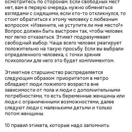
осмотритесь по сторонам. Если свободных мест
оберегает детей и подростков. Многие мамы
Кабачки очистить от кожицы. Нарезать
нет, вам в первую очередь нужно обменяться
провожают своих чад на прогулку, прося святого
кружочками или дольками, предварительно удалив
взглядами с сидящими, если кто-то откликнулся, то
Николая присмотреть за ними, сберечь от разных
сердцевину. Нарезанные кабачки обвалять в муке и
стоит обратиться к этому человеку с любезным
уличных происшествий. Кроме того, святому
обжарить в масле (половина нормы). Зеленый лук
вопросом: «Извините, не уступите ли мне место?»
Николаю молятся о вразумлении своих детей,
нашинковать, слегка спас-серовать в оставшемся
Вопрос должен быть выстроен так, чтобы человек
попавших в плохую компанию, и хуже того —
масле и добавить к нему нашинкованные листья
мог легко отказаться. Этикет подразумевает
пристрастившихся к наркотикам. Молятся
шпината, салата, зелень петрушки, помидоры,
свободный выбор. Чаще всего человек реагирует
святителю Николаю о благополучном замужестве
нарезанные небольшими дольками, и все тушить 10
положительно на такую просьбу. Если вы выбрали
дочерей.
минут. Листья шпината или салата можно заменить
определенного человека, с точки зрения
ботвой свеклы. Полученный соус заправить солью,
психологии для него это будет комплиментом.
уксусом, сахаром. Подать кабачки в холодном
виде, посыпать их рубленым укропом.
Этикетное старшинство распределяется
следующим образом: приоритетом в метро
На Руси святителя Николая издавна считали
500 г помидоров;
обладают люди пожилого возраста вне
покровителем моряков, купцов и детей. Ему
150 г шпината;
зависимости от пола и люди с дополнительными
молились и земледельцы — о хорошей погоде, о
50 г лиственного салата;
потребностями, то есть беременные женщины или
добром урожае. Была поговорка: «Кто Николая
зелень петрушки, укропа;
люди с ограниченными возможностями, далее
любит, кто Николаю служит, тому святой Николай
1/2 стакана растительного масла;
следуют люди с маленькими детьми и только
во всякий час помогает».
100 г муки;
потом женщины.
уксус по вкусу;
30 г сахара.
10 правил этикета, которые надо запомнить: