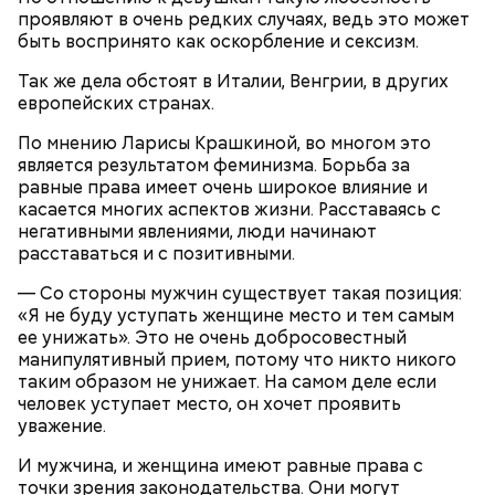
Помози мне грешному и унылому в настоящем сем
проявляют в очень редких случаях, ведь это может
житии, умоли Господа Бога даровати ми
быть воспринято как оскорбление и сексизм.
Фасоль замочить на ночь, затем промыть, опустить
оставление всех моих грехов, елико согреших от
Так же дела обстоят в Италии, Венгрии, в других
в кипяток, варить 5-6 минут, настоять 40-60 минут.
юности моея, во всем житии моем, делом, словом,
европейских странах.
Морковь натереть на терке, лук и грибы порубить.
помышлением и всеми моими чувствы; и во исходе
Воду с фасолью довести до кипения, опустить в
души моея помози ми окаянному, умоли Господа
По мнению Ларисы Крашкиной, во многом это
нее грибы, морковь и лук, посолить по вкусу,
Бога, всея твари Содетеля, избавити мя воздушных
является результатом феминизма. Борьба за
варить 6-8 минут. Настоять 20-30 минут. При
мытарств и вечного мучения: да всегда прославляю
равные права имеет очень широкое влияние и
подаче на стол заправить суп растительным
Отца и Сына и Святаго Духа, и твое милостивное
касается многих аспектов жизни. Расставаясь с
маслом, посыпать зеленью укропа и петрушки и
предстательство, ныне и присно и во веки веков.
негативными явлениями, люди начинают
черным молотым перцем.
Аминь.
расставаться и с позитивными.
— Со стороны мужчин существует такая позиция:
«Я не буду уступать женщине место и тем самым
ее унижать». Это не очень добросовестный
манипулятивный прием, потому что никто никого
таким образом не унижает. На самом деле если
300-400 г шампиньонов или других свежих
человек уступает место, он хочет проявить
грибов;
уважение.
О, всесвятый Николае, угодниче преизрядный
3 ст. ложки фасоли;
Господень, теплый наш заступниче, и везде в
по 1 моркови и репчатой луковице;
И мужчина, и женщина имеют равные права с
скорбех скорый помощниче!
3 ст. ложки растительного масла;
точки зрения законодательства. Они могут