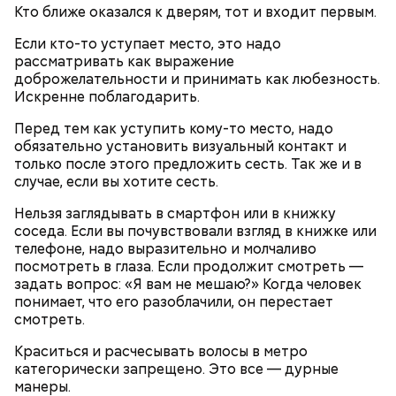
Кто ближе оказался к дверям, тот и входит первым.
Если кто-то уступает место, это надо
рассматривать как выражение
доброжелательности и принимать как любезность.
Искренне поблагодарить.
Святитель Николай дожил до глубокой старости и
Перед тем как уступить кому-то место, надо
скончался в середине IV века. По церковному
обязательно установить визуальный контакт и
преданию, мощи святого сохранились нетленными
только после этого предложить сесть. Так же и в
и источали чудесное миро, от которого исцелилось
случае, если вы хотите сесть.
множество людей. В 1087 году мощи Николая
Угодника были перенесены в итальянский город
Нельзя заглядывать в смартфон или в книжку
Бар (Бари), где находятся и поныне.
Кабачки в овощном соусе
соседа. Если вы почувствовали взгляд в книжке или
телефоне, надо выразительно и молчаливо
посмотреть в глаза. Если продолжит смотреть —
задать вопрос: «Я вам не мешаю?» Когда человек
понимает, что его разоблачили, он перестает
смотреть.
Краситься и расчесывать волосы в метро
категорически запрещено. Это все — дурные
манеры.