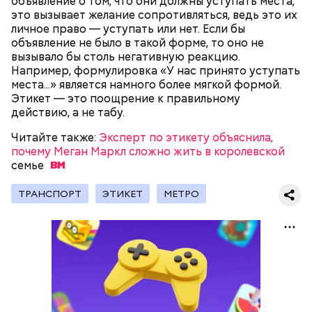
объявление о том, что они должны уступать места,
2 корня сельдерея,
смерти трех мужей, невинно осужденных
это вызывает желание сопротивляться, ведь это их
салатная заправка.
корыстолюбивым градоначальником.
личное право — уступать или нет. Если бы
объявление не было в такой форме, то оно не
вызывало бы столь негативную реакцию.
Например, формулировка «У нас принято уступать
места...» является намного более мягкой формой.
Этикет — это поощрение к правильному
действию, а не табу.
Читайте также:
Эксперт по этикету объяснила,
почему Меган Маркл сложно жить в королевской
семье
ТРАНСПОРТ
ЭТИКЕТ
МЕТРО
Как гласит предание, совершая паломничество в
Понадобятся:
Иерусалим, Николай Чудотворец по просьбе
отчаявшихся путников молитвой успокоил
разбушевавшееся море.