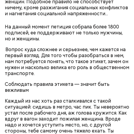
женщин. Подобное правило не способствует
ничему, кроме разжигания социальных конфликтов
и нагнетания социальной напряженности...
Крупу перловую перебрать, промыть в теплой
Также «Вечерняя Москва» узнала,
что можно и
На данный момент петиция собрала более 1800
воде и сварить в небольшом количестве воды. В
нельзя делать в этот особенный день
.
подписей, ее поддерживают не только мужчины,
другой кастрюле в кипящую воду опустить
но и женщины.
очищенный, промытый и нарезанный дольками
Иней на Николу — к урожаю. На день Николая
картофель, дать повариться 15-20 минут. Затем
Вопрос куда сложнее и серьезнее, чем кажется на
зима ходит с гвоздем.
опустить нарезанные мелкими кубиками и
первый взгляд. Для того чтобы разобраться в нем,
Каков день в Николая зимнего, такой и в
спассерованные на растительном масле морковь,
нам потребуется понять, что такое этикет, зачем он
Николая летнего.
петрушку и репчатый лук, готовую перловую крупу
нужен и насколько велика его роль в общественном
Коли зима до Николина дня след заметает,
с отваром, дать прокипеть 5-6 минут, заправить
транспорте.
дороге не стоять.
солью, перцем и сдвинуть кастрюлю на край
19 декабря всегда начиналось сватовство.
плиты. При подаче на стол посыпать суп зеленью
Соблюдать правила этикета — значит быть
При этом приговаривали: «Выбирай не
укропа и петрушки.
вежливым
невесту, а сваху». Молодежь готовилась к
зимним посиделкам.
Каждый из нас хоть раз сталкивался с такой
В этот день открывались зимние сельские
ситуацией: сидишь в метро, час пик. Ты невероятно
базары и ярмарки: «Никольский торг всему
устал после рабочего дня, аж голова кружится. Как
указ», «Цены на хлеб строит Никольский
вдруг в вагон заходит пожилая женщина. Вроде
1/2 стакана перловой крупы;
торг».
надо и хочется уступить место, но, с другой
6-8 картофелин;
Ежели на Николу ростепель, ссылались на
стороны, тебе самому очень тяжело ехать. Ты
по 1/2 корня моркови и петрушки;