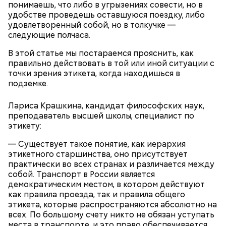
проказы поспешной зимы: «Привезли зиму на
понимаешь, что либо в угрызениях совести, но в
1 головка лука репчатого;
санях до Николы, вот тебе и жданная
удобстве проведешь оставшуюся поездку, либо
соль, зелень укропа и петрушки по вкусу.
оттепель».
удовлетворенный собой, но в толкучке —
следующие полчаса.
В этой статье мы постараемся прояснить, как
Традиции и приметы
правильно действовать в той или иной ситуации с
точки зрения этикета, когда находишься в
подземке.
Лариса Крашкина, кандидат философских наук,
преподаватель высшей школы, специалист по
этикету:
— Существует такое понятие, как иерархия
этикетного старшинства, оно присутствует
практически во всех странах и различается между
собой. Транспорт в России является
Суп картофельный с перловой крупой
демократическим местом, в котором действуют
как правила проезда, так и правила общего
этикета, которые распространяются абсолютно на
всех. По большому счету никто не обязан уступать
места в транспорте, и это право обеспечивается