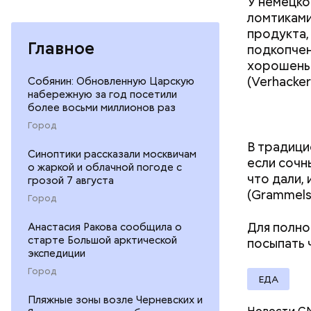
У немецко
ломтиками
продукта,
Главное
подкопчен
Салат из
хорошеньк
Как расск
(Verhacker
Собянин: Обновленную Царскую
детства Н
набережную за год посетили
решение п
более восьми миллионов раз
храме, а п
Город
Патарский
В традици
возвел в 
Синоптики рассказали москвичам
если сочн
родителей
о жаркой и облачной погоде с
что дали,
грозой 7 августа
стал епис
(Grammels
христианс
Город
языческих
Для полно
Анастасия Ракова сообщила о
лучше люб
старте Большой арктической
посыпать
воскрешал
экспедиции
Город
ЕДА
Пляжные зоны возле Черневских и