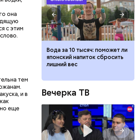
во славу
го она
ходящую
я с этим
слово.
ка: какие
Вода за 10 тысяч: поможет ли
жатся в
японский напиток сбросить
 ли ее есть
лишний вес
тельна тем
ожанам.
Вечерка ТВ
куска, и в
как
 но еще