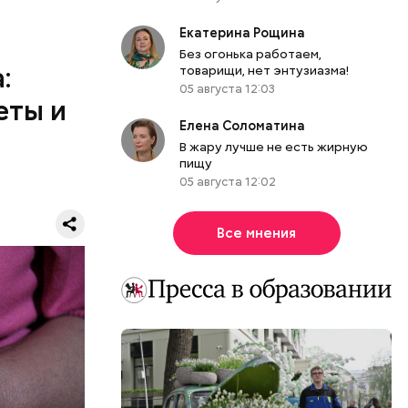
Екатерина Рощина
 1 см,
Без огонька работаем,
морковь,
:
товарищи, нет энтузиазма!
, добавить
05 августа 12:03
елень
еты и
се тушить
Елена Соломатина
створом
В жару лучше не есть жирную
ажаны и
пищу
иан была
 холодном
05 августа 12:02
вергнутыми
Я
Все мнения