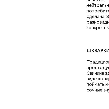
За свою з
нейтральн
Божию.
потребите
сделана. 
разновидн
конкретны
ШКВАРКИ
Традицион
2-3 кар
простодуш
1 некру
Свинина зд
1 некру
виде шква
2 корня
поймать м
салатна
сочные вн