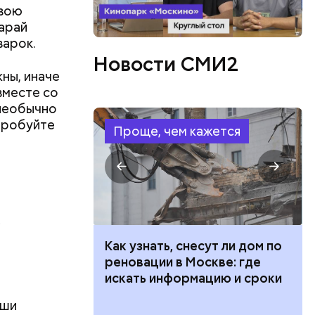
Свою
арай
варок.
Новости СМИ2
ны, иначе
трех
вместе со
иком.
 необычно
опробуйте
Проще, чем кажется
е
 100 тысяч
Как узнать, снесут ли дом по
дарства при
реновации в Москве: где
ии: кто может
искать информацию и сроки
 какие нужны
аши