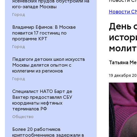
Новости С
Ясеневских прудов обустроили на
юго-западе Москвы
Новости С
Баклажаны
Город
посыпать 
День 
мелко наш
Владимир Ефимов: В Москве
к ним наши
появится 17 гостиниц по
истор
программе КРТ
петрушки,
молит
10-15 мин
Город
лимонной 
Перенесемс
Педагоги детских школ искусств
тушить в 
Татьяна М
Москвы делятся опытом с
очень тру
виде.
коллегами из регионов
мучительн
19 декабря 20
ПРАВОСЛ
Город
ЦЕРКОВЬ
Cпециалист НАТО Барт де
Вахтер предоставлял СБУ
координаты нефтяных
терминалов РФ
Общество
Более 20 работников
1 кг ба
криптообменников задержали в