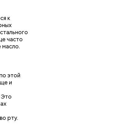
ся к
рных
остального
ще часто
е масло.
по этой
еще и
. Это
тах
 в
во рту.
орого
одника
тся и