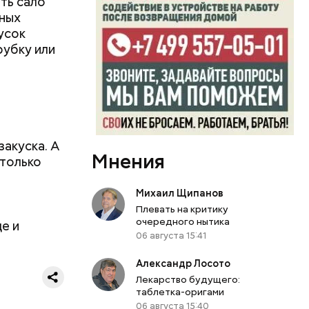
ть сало
дных
усок
рубку или
атаре. С
инял
роводил в
п Николай
ем и
закуска. А
дство от
Мнения
 только
м Николай
дником
Михаил Щипанов
их
Плевать на критику
человек
очередного нытика
е и
, и даже
06 августа 15:41
Александр Лосото
Лекарство будущего:
таблетка-оригами
06 августа 15:40