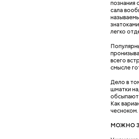
познания 
сала вооб
называемы
знатоками
легко отд
Популярны
пронизыва
всего вст
смысле го
Как гласи
Чудотворе
разбушев
Дело в то
шматки на
обсыпают 
Как вариа
чесноком.
МОЖНО З