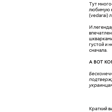
Тут много
любимую к
(vedarai)
И легенда
А еще, уд
впечатлен
мужей, не
шкварками
густой и 
сначала.
А ВОТ КО
Бесконечн
подтвержд
украинцам
Понадобя
Краткий в