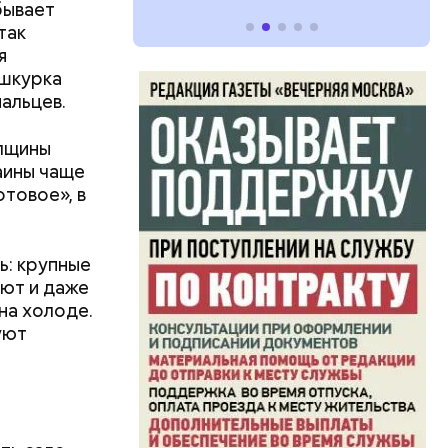
бывает
так
я
 шкурка
альцев.
олщины
аины чаще
отовое», в
, Николай
покоил
ь: крупные
ают и даже
на холоде.
уют