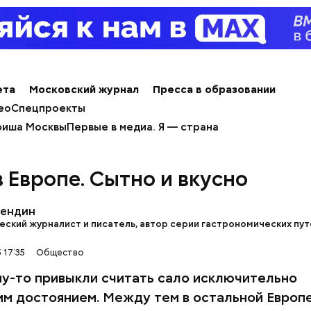
омидоров;
пината;
ственного салата;
петрушки, укропа;
кана растительного масла;
ета
Московский журнал
Пресса в образовании
ки;
ео
Спецпроекты
 вкусу;
иша Москвы
Первые в медиа. Я — страна
ара.
в Европе. Сытно и вкусно
Гендин
вятителя Николая издавна считали покровителем м
ский журналист и писатель, автор серии гастрономических пут
детей. Ему молились и земледельцы — о хорошей п
ожае. Была поговорка: «Кто Николая любит, кто 
 17:35
Общество
ому святой Николай во всякий час помогает».
у-то привыкли считать сало исключительно
им достоянием. Между тем в остальной Европе