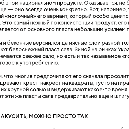
об этом национальном продукте. Оказывается, не 
ще — оно всегда очень конкретно. Вот, например, 
й «молочный» его вариант, который особо ценитс
. Это самый нежный по консистенции продукт, его
еляется от основного пласта небольшим усилием п
 и беконные версии, когда мясные слои разной т
ют белоснежный пласт сала. Зимой на рынках Укр
речается свежее сало, но есть и так называемое «г
товое к употреблению.
т предание, совершая паломничество в Иерусалим
ц по просьбе отчаявшихся путников молитвой ус
авшееся море.
м, что многие предпочитают его сначала просолит
дрезают крест-накрест на квадраты, густо натир
их крупной солью и выдерживают какое-то время 
нт эти же пласты сала предварительно еще и шпиг
АКУСИТЬ, МОЖНО ПРОСТО ТАК