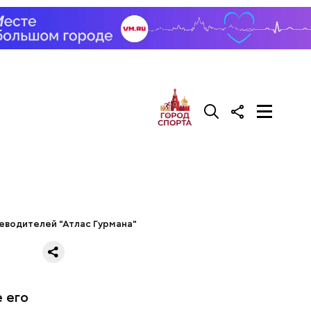
оряков,
еводителей "Атлас Гурмана"
огоде, о
Николаю
 его