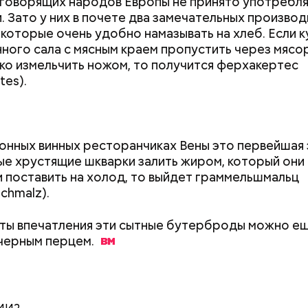
говорящих народов Европы не принято употребля
. Зато у них в почете два замечательных произво
 которые очень удобно намазывать на хлеб. Если к
ного сала с мясным краем пропустить через мясо
 сельдерея и картофеля с яблоками
о измельчить ножом, то получится ферхакертес
азывает Житие, преподобный родился в городке П
tes).
иколай проникся христианской религией и рано пр
освятить свою жизнь Богу. Целыми днями отрок п
о вечерам молился и читал книги. Его дядя, еписко
, видя такое усердие, сделал юношу чтецом, а зат
онных винных ресторанчиках Вены это первейшая 
сан священника. Все богатства, полученные в насле
ые хрустящие шкварки залить жиром, который они
, Николай отдал на дела милосердия. Со времене
 и поставить на холод, то выйдет граммельшмальц
копом в городе Мире. Он был страстным пропове
chmalz).
тва. Ему также приписывают разрушение нескольк
 храмов и чудеса, творимые силой молитвы. Этот 
ты впечатления эти сытные бутерброды можно ещ
ого врача исцелял больных, обреченных на смерть
 черным
перцем.
 мертвых.