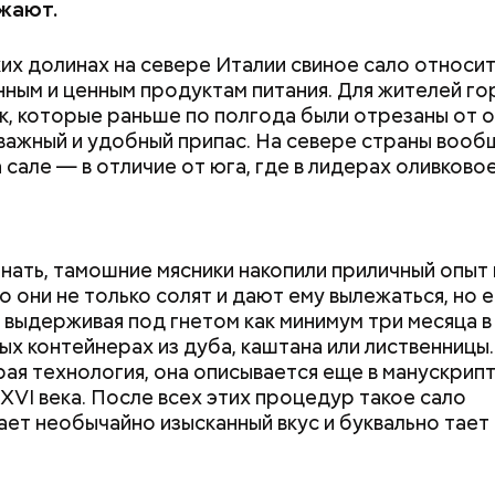
жают.
ких долинах на севере Италии свиное сало относит
ным и ценным продуктам питания. Для жителей го
, которые раньше по полгода были отрезаны от 
 важный и удобный припас. На севере страны вооб
 сале — в отличие от юга, где в лидерах оливково
 в овощном соусе
нать, тамошние мясники накопили приличный опыт 
о они не только солят и дают ему вылежаться, но 
 выдерживая под гнетом как минимум три месяца в
ых контейнерах из дуба, каштана или лиственницы
рая технология, она описывается еще в манускрип
 Николай дожил до глубокой старости и скончался
XVI века. После всех этих процедур такое сало
IV века. По церковному преданию, мощи святого
ет необычайно изысканный вкус и буквально тает 
сь нетленными и источали чудесное миро, от кот
ь множество людей. В 1087 году мощи Николая Уг
несены в итальянский город Бар (Бари), где находя