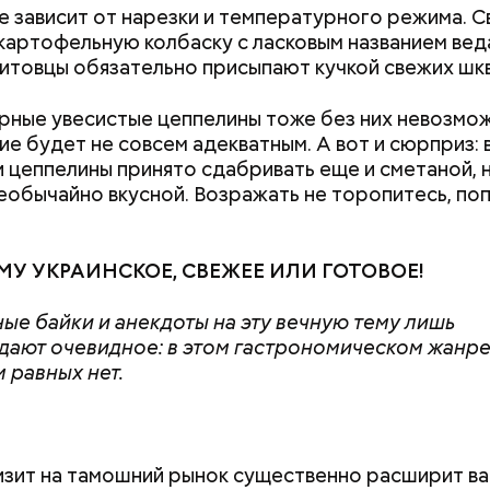
е зависит от нарезки и температурного режима. 
артофельную колбаску с ласковым названием вед
 литовцы обязательно присыпают кучкой свежих шк
рные увесистые цеппелины тоже без них невозмож
ержав меч палача, святой Николай спас от смерти 
ие будет не совсем адекватным. А вот и сюрприз: 
винно осужденных корыстолюбивым градоначальн
 цеппелины принято сдабривать еще и сметаной,
необычайно вкусной. Возражать не торопитесь, п
МУ УКРАИНСКОЕ, СВЕЖЕЕ ИЛИ ГОТОВОЕ!
ые байки и анекдоты на эту вечную тему лишь
ают очевидное: в этом гастрономическом жанр
 равных нет.
Как поменять батареи дома и
Как получить до
не получить штраф
рублей от госу
трудной ситуац
тся:
претендовать и
изит на тамошний рынок существенно расширит в
документы