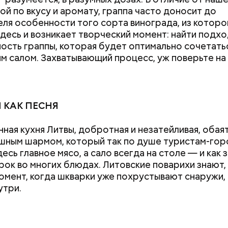
емную жизнь он совершил множество добрых дел 
ой по вкусу и аромату, граппа часто доносит до
ля особенности того сорта винограда, из которо
Здесь и возникает творческий момент: найти под
ость граппы, которая будет оптимально сочетатьс
м салом. Захватывающий процесс, уж поверьте на 
«Снизить градус опасности»:
Польза от сорня
когда в Москве начнется
витамины содер
гроза и закончится жара
крапиве и можно
 КАК ПЕСНЯ
ная кухня Литвы, добротная и незатейливая, обая
тофелины,
ным шармом, который так по душе туристам-гор
пное яблоко,
есь главное мясо, а сало всегда на столе — и как за
пный помидор,
рок во многих блюдах. Литовские поварихи знают, 
 сельдерея,
омент, когда шкварки уже похрустывают снаружи,
я заправка.
утри.