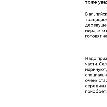
тоже ува
В альпийс
традицион
деревушек
мира, это
готовят на
Кабачки
Надо приз
части. Сал
маринуют,
специальн
очень ста
Святитель
середины 
середине 
приобрета
сохранили
исцелилос
были пере