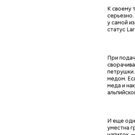
поныне.
К своему 
серьезно. 
у самой и
статус Lar
При подач
сворачива
Очищенный
петрушки.
очистить 
медом. Ес
вареный к
меда и на
заправкой
альпийско
сельдерея
И еще одн
уместна г
напиток, 