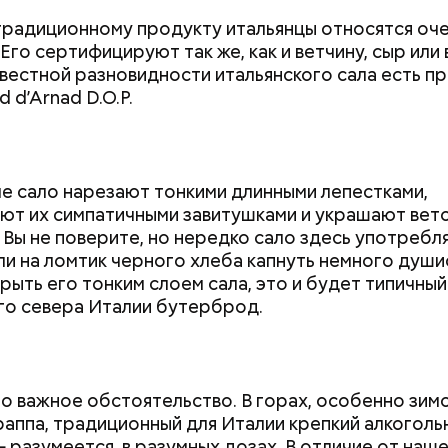
традиционному продукту итальянцы относятся оч
Его сертифицируют так же, как и ветчину, сыр или в
звестной разновидности итальянского сала есть п
d d’Arnad D.O.P.
е сало нарезают тонкими длинными лепестками,
ют их симпатичными завитушками и украшают вет
 сырой салатный сельдерей нашинковать соломко
 Вы не поверите, но нередко сало здесь употребл
от кожицы и семян, нарезать ломтиками. Так же на
ли на ломтик черного хлеба капнуть немного душ
артофель. Продукты перемешать, полить салатно
крыть его тонким слоем сала, это и будет типичный
, выложить в салатник горкой и украсить веточкам
го севера Италии бутерброд.
, кусочками свежих помидоров и ломтиками яблок
о важное обстоятельство. В горах, особенно зимо
раппа, традиционный для Италии крепкий алкоголь
— разумеется, в разумных дозах. В отличие от наше