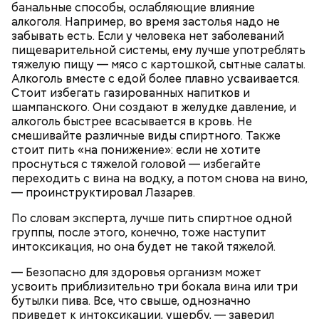
банальные способы, ослабляющие влияние
алкоголя. Например, во время застолья надо не
забывать есть. Если у человека нет заболеваний
пищеварительной системы, ему лучше употреблять
тяжелую пищу — мясо с картошкой, сытные салаты.
Алкоголь вместе с едой более плавно усваивается.
Стоит избегать газированных напитков и
шампанского. Они создают в желудке давление, и
алкоголь быстрее всасывается в кровь. Не
смешивайте различные виды спиртного. Также
стоит пить «на понижение»: если не хотите
проснуться с тяжелой головой — избегайте
Грибной суп с фасолью
переходить с вина на водку, а потом снова на вино,
Молитва Николаю чудотворцу
— проинструктировал Лазарев.
По словам эксперта, лучше пить спиртное одной
группы, после этого, конечно, тоже наступит
интоксикация, но она будет не такой тяжелой.
— Безопасно для здоровья организм может
усвоить приблизительно три бокала вина или три
бутылки пива. Все, что свыше, однозначно
приведет к интоксикации, ущербу, — заверил