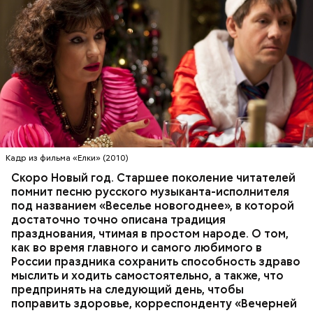
Суп крестьянский
Николай-угодник и народный
календарь
Кадр из фильма «Елки» (2010)
Скоро Новый год. Старшее поколение читателей
помнит песню русского музыканта-исполнителя
под названием «Веселье новогоднее», в которой
достаточно точно описана традиция
празднования, чтимая в простом народе. О том,
как во время главного и самого любимого в
России праздника сохранить способность здраво
Помози мне грешному и унылому в настоящем сем
мыслить и ходить самостоятельно, а также, что
житии, умоли Господа Бога даровати ми
предпринять на следующий день, чтобы
Фасоль замочить на ночь, затем промыть, опустить
оставление всех моих грехов, елико согреших от
поправить здоровье, корреспонденту «Вечерней
в кипяток, варить 5-6 минут, настоять 40-60 минут.
юности моея, во всем житии моем, делом, словом,