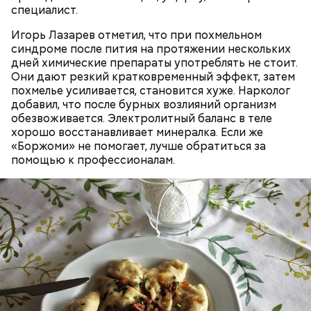
специалист.
Игорь Лазарев отметил, что при похмельном
синдроме после пития на протяжении нескольких
дней химические препараты употреблять не стоит.
Они дают резкий кратковременный эффект, затем
Множество людей совершают паломнические
похмелье усиливается, становится хуже. Нарколог
поездки, чтобы поклониться мощам Святителя
добавил, что после бурных возлияний организм
Николая, которые находятся в Италии. 19 декабря
обезвоживается. Электролитный баланс в теле
отмечается Никола Зимний, а 22 мая Никола вешний
хорошо восстанавливает минералка. Если же
Первые блюда
или летний. Этот день установлен в память об
«Боржоми» не помогает, лучше обратиться за
обретении его мощей.
помощью к профессионалам.
Томаты «Без заморочек», аджика
и лечо: топ-8 проверенных
рецептов закруток на зиму
Святой Николай Чудотворец считается
покровителем путешествующих, а также
оберегает детей и подростков. Многие мамы
Кабачки очистить от кожицы. Нарезать
провожают своих чад на прогулку, прося святого
кружочками или дольками, предварительно удалив
Николая присмотреть за ними, сберечь от разных
сердцевину. Нарезанные кабачки обвалять в муке и
уличных происшествий. Кроме того, святому