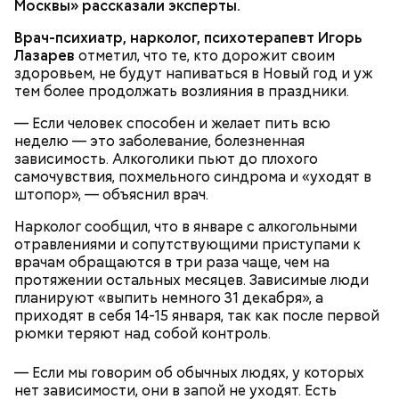
Москвы» рассказали эксперты.
Морковь натереть на терке, лук и грибы порубить.
помышлением и всеми моими чувствы; и во исходе
Воду с фасолью довести до кипения, опустить в
души моея помози ми окаянному, умоли Господа
Врач-психиатр, нарколог, психотерапевт Игорь
нее грибы, морковь и лук, посолить по вкусу,
Бога, всея твари Содетеля, избавити мя воздушных
Лазарев
отметил, что те, кто дорожит своим
варить 6-8 минут. Настоять 20-30 минут. При
мытарств и вечного мучения: да всегда прославляю
здоровьем, не будут напиваться в Новый год и уж
подаче на стол заправить суп растительным
Отца и Сына и Святаго Духа, и твое милостивное
тем более продолжать возлияния в праздники.
маслом, посыпать зеленью укропа и петрушки и
предстательство, ныне и присно и во веки веков.
черным молотым перцем.
Аминь.
— Если человек способен и желает пить всю
неделю — это заболевание, болезненная
зависимость. Алкоголики пьют до плохого
самочувствия, похмельного синдрома и «уходят в
штопор», — объяснил врач.
Нарколог сообщил, что в январе с алкогольными
отравлениями и сопутствующими приступами к
300-400 г шампиньонов или других свежих
врачам обращаются в три раза чаще, чем на
грибов;
О, всесвятый Николае, угодниче преизрядный
протяжении остальных месяцев. Зависимые люди
3 ст. ложки фасоли;
Господень, теплый наш заступниче, и везде в
планируют «выпить немного 31 декабря», а
по 1 моркови и репчатой луковице;
скорбех скорый помощниче!
приходят в себя 14-15 января, так как после первой
3 ст. ложки растительного масла;
рюмки теряют над собой контроль.
зелень, черный молотый перец и соль по вкусу.
— Если мы говорим об обычных людях, у которых
нет зависимости, они в запой не уходят. Есть