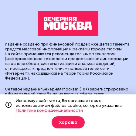
Издание создано при финансовой поддержке Департамента
средств массовой информации и рекламы города Москвы.
На сайте применяются рекомендательные технологии
(информационные технологии предоставления информации
на основе сбора, систематизации и анализа сведений,
относящихся к предпочтениям пользователей сети
«Интернет», находящихся на территории Российской
Федерации).
Сетевое издание "Вечерняя Москва" (18+) зарегистрировано
в Федеральной службе по надзору в сфере связи,
информационных технологий и массовых коммуникаций
Используя сайт vm.ru, Вы соглашаетесь с
(Роскомнадзор). Свидетельство о регистрации ЭЛ № ФС 77 -
использованием файлов cookie, которые указаны в
90524 от 09.12.2025. Учредитель: АО "Редакция газеты
Политике конфиденциальности
"Вечерняя Москва". Главный редактор
vm.ru
: Александр
Геннадьевич Глуходедов. Адрес редакции: 127015, г.Москва,
Хорошо
Бумажный пр-д, д. 14, стр. 2. Телефон:
+7(499)557-04-24
. Адрес
эл.почты:
edit@vm.ru
. Почта для связи с редакцией сайта:
news@vm.ru
.