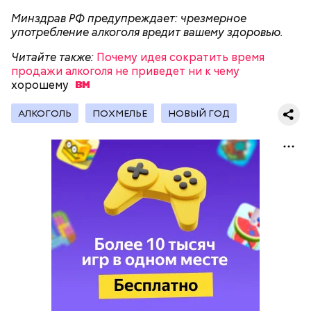
Минздрав РФ предупреждает: чрезмерное
употребление алкоголя вредит вашему здоровью.
Читайте также:
Почему идея сократить время
продажи алкоголя не приведет ни к чему
хорошему
АЛКОГОЛЬ
ПОХМЕЛЬЕ
НОВЫЙ ГОД
Как гласит предание, совершая паломничество в
Понадобятся:
Иерусалим, Николай Чудотворец по просьбе
отчаявшихся путников молитвой успокоил
разбушевавшееся море.
Как рассказывает Житие, преподобный родился в
городке Патаре. С детства Николай проникся
христианской религией и рано принял решение
посвятить свою жизнь Богу. Целыми днями отрок