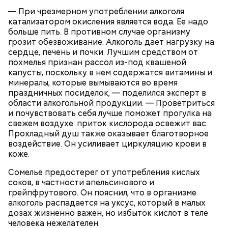
нашинковать соломкой. Яблоки очистить от
добрых дел во славу Божию.
— При чрезмерном употреблении алкоголя
кожицы и семян, нарезать ломтиками. Так же
катализатором окисления является вода. Ее надо
нарезать вареный картофель. Продукты
больше пить. В противном случае организму
перемешать, полить салатной заправкой, выложить
грозит обезвоживание. Алкоголь дает нагрузку на
в салатник горкой и украсить веточками
сердце, печень и почки. Лучшим средством от
сельдерея, кусочками свежих помидоров и
похмелья признан рассол из-под квашеной
ломтиками яблок.
капусты, поскольку в нем содержатся витамины и
минералы, которые вымываются во время
праздничных посиделок, — поделился эксперт в
области алкогольной продукции. — Проветриться
и почувствовать себя лучше поможет прогулка на
свежем воздухе: приток кислорода освежит вас.
Прохладный душ также оказывает благотворное
воздействие. Он усиливает циркуляцию крови в
коже.
2-3 картофелины,
1 некрупное яблоко,
Сомелье предостерег от употребления кислых
1 некрупный помидор,
соков, в частности апельсинового и
А еще, удержав меч палача, святой Николай спас от
2 корня сельдерея,
грейпфрутового. Он пояснил, что в организме
смерти трех мужей, невинно осужденных
салатная заправка.
алкоголь распадается на уксус, который в малых
корыстолюбивым градоначальником.
дозах жизненно важен, но избыток кислот в теле
человека нежелателен.