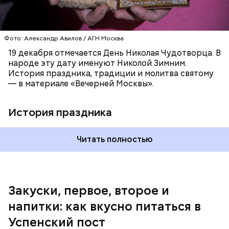
обжарить в масле (половина нормы). Лук и
морковь, мелко нашинкованные, слегка обжарить в
оставшемся масле, добавить к ним нашинкованные
листья шпината, салата, зеленый лук, зелень
Фото: Александр Авилов / АГН Москва
петрушки, помидоры, нарезанные небольшими
дольками, и все тушить 10-15 минут. Полученный
19 декабря отмечается День Николая Чудотворца. В
соус заправить солью, сахаром, раствором
народе эту дату именуют Николой Зимним.
лимонной кислоты или уксусом, залить им
История праздника, традиции и молитва святому
обжаренные баклажаны и тушить в жарочном
— в материале «Вечерней Москвы».
шкафу 10-15 минут. Подать баклажаны в холодном
виде.
1 кг баклажанов;
История праздника
600 г помидоров;
300 г моркови;
200 г шпината;
Читать полностью
100 г салата лиственного;
200 г репчатого лука;
100 г муки;
100 г растительного масла;
зелень петрушки и укропа.
Закуски, первое, второе и
напитки: как вкусно питаться в
Успенский пост