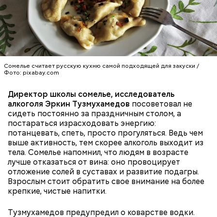
обжарить в масле (половина нормы). Зеленый лук
Николаю молятся о вразумлении своих детей,
нашинковать, слегка спас-серовать в оставшемся
попавших в плохую компанию, и хуже того —
масле и добавить к нему нашинкованные листья
пристрастившихся к наркотикам. Молятся
шпината, салата, зелень петрушки, помидоры,
святителю Николаю о благополучном замужестве
нарезанные небольшими дольками, и все тушить 10
дочерей.
минут. Листья шпината или салата можно заменить
ботвой свеклы. Полученный соус заправить солью,
Сомелье считает русскую кухню самой подходящей для закуски /
уксусом, сахаром. Подать кабачки в холодном
Фото: pixabay.com
виде, посыпать их рубленым укропом.
Директор школы сомелье, исследователь
На Руси святителя Николая издавна считали
500 г помидоров;
алкоголя Эркин Тузмухамедов
посоветовал не
покровителем моряков, купцов и детей. Ему
150 г шпината;
сидеть постоянно за праздничным столом, а
молились и земледельцы — о хорошей погоде, о
50 г лиственного салата;
постараться израсходовать энергию:
добром урожае. Была поговорка: «Кто Николая
зелень петрушки, укропа;
потанцевать, спеть, просто прогуляться. Ведь чем
любит, кто Николаю служит, тому святой Николай
1/2 стакана растительного масла;
выше активность, тем скорее алкоголь выходит из
во всякий час помогает».
100 г муки;
тела. Сомелье напомнил, что людям в возрасте
уксус по вкусу;
лучше отказаться от вина: оно провоцирует
30 г сахара.
отложение солей в суставах и развитие подагры.
Взрослым стоит обратить свое внимание на более
крепкие, чистые напитки.
Тузмухамедов предупредил о коварстве водки.