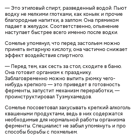
— Это этиловый спирт, разведенный водой. Пьют
водку не мелкими глотками, как коньяк и прочие
Святитель Николай дожил до глубокой старости и
благородные напитки, а залпом. Она прямиком
скончался в середине IV века. По церковному
падает в желудок. Соответственно, опьянение
преданию, мощи святого сохранились нетленными
наступает быстрее всего именно после водки.
и источали чудесное миро, от которого исцелилось
множество людей. В 1087 году мощи Николая
Сомелье упомянул, что перед застольем можно
Угодника были перенесены в итальянский город
принять янтарную кислоту, она частично снижает
Бар (Бари), где находятся и поныне.
Кабачки в овощном соусе
эффект воздействия спиртного.
— Перед тем, как сесть за стол, сходите в баню.
Она готовит организм к празднику.
Заблаговременно можно выпить рюмку чего-
нибудь крепкого — это приведет в готовность
ферменты, запустит механизм переработки, —
проинструктировал Тузмухамедов.
Сомелье посоветовал закусывать крепкий алкоголь
квашеными продуктами, ведь в них содержатся
необходимые для нормальной работы организма
ферменты. Специалист не забыл упомянуть и про
способы борьбы с похмельем.
Очищенный сырой салатный сельдерей
За свою земную жизнь он совершил множество