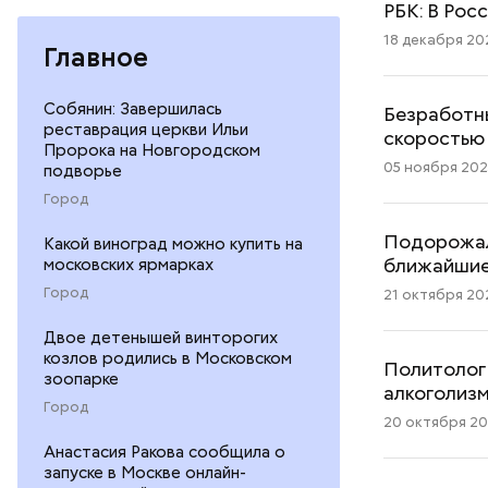
РБК: В Рос
18 декабря 202
Главное
Собянин: Завершилась
Безработн
реставрация церкви Ильи
скоростью
Пророка на Новгородском
05 ноября 2025
подворье
Город
Подорожали
Какой виноград можно купить на
ближайшие
московских ярмарках
Город
21 октября 202
Двое детенышей винторогих
козлов родились в Московском
Политолог
зоопарке
алкоголиз
Город
20 октября 202
Анастасия Ракова сообщила о
запуске в Москве онлайн-