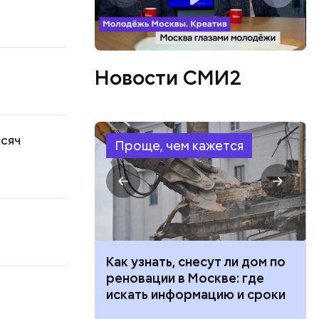
Новости СМИ2
ысяч
Проще, чем кажется
 100 тысяч
Как узнать, снесут ли дом по
дарства при
реновации в Москве: где
ии: кто может
искать информацию и сроки
 какие нужны