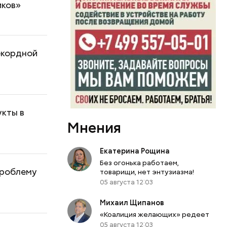
иков»
екордной
укты в
Мнения
Екатерина Рощина
Без огонька работаем,
проблему
товарищи, нет энтузиазма!
05 августа 12:03
Михаил Щипанов
«Коалиция желающих» редеет
05 августа 12:03