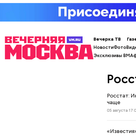
Вечерка ТВ
Газ
Новости
Фото
Вид
Эксклюзивы ВМ
Аф
Росс
Росстат: И
чаще
05 августа 17:
«Известия»