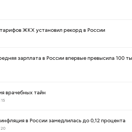
4
 тарифов ЖКХ установил рекорд в России
2
редняя зарплата в России впервые превысила 100 т
ия врачебных тайн
:15
Как поменять батареи дома и
Как получить до
не получить штраф
рублей от госу
инфляция в России замедлилась до 0,12 процента
трудной ситуац
претендовать и
:20