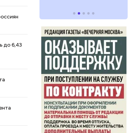
россиян
ь до 6,43
та
цента