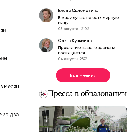
Елена Соломатина
В жару лучше не есть жирную
пищу
05 августа 12:02
иян
Ольга Кузьмина
Проклятию нашего времени
посвящается
ены
04 августа 23:21
Все мнения
 в месяц
 за два