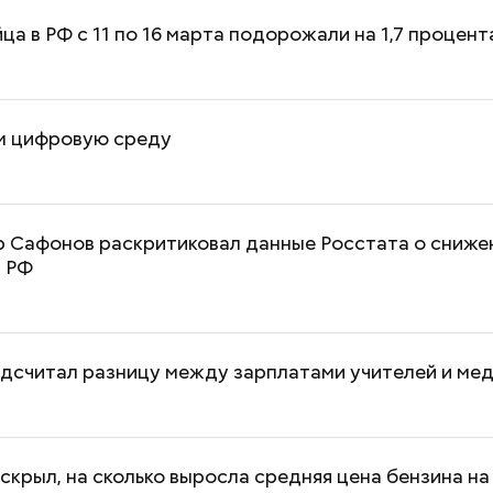
йца в РФ с 11 по 16 марта подорожали на 1,7 процент
 цифровую среду
Успенский собор
Ни одного дня н
6
Московского Кремля
артист Юрий Ку
отметил 700-летие: история
откровенно о п
 Сафонов раскритиковал данные Росстата о сниже
первого каменного храма
клоуна
в РФ
Москвы
дсчитал разницу между зарплатами учителей и ме
скрыл, на сколько выросла средняя цена бензина на