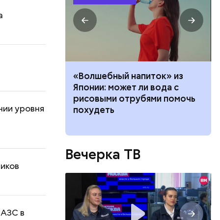
а
е работал:
«Волшебный напиток» из
клачев —
Японии: может ли вода с
рофессии
рисовыми отрубями помочь
нии уровня
похудеть
Вечерка ТВ
диков
 АЗС в