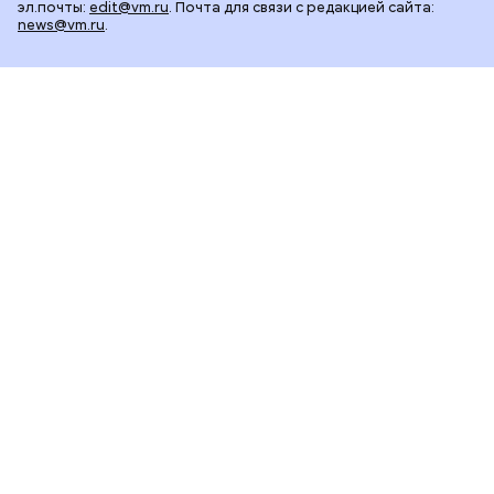
эл.почты:
edit@vm.ru
. Почта для связи с редакцией сайта:
news@vm.ru
.