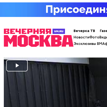
Вечерка ТВ
Газ
Новости
Фото
Вид
Эксклюзивы ВМ
Аф
Play
Video