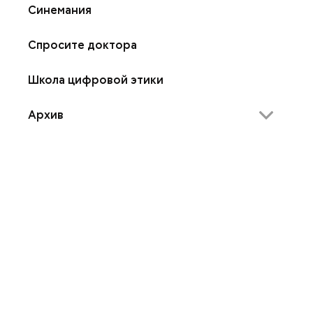
Синемания
Спросите доктора
Школа цифровой этики
Архив
Академия народного творчества
Без штампов
Безопасное движение
Брюзга
Ваше право
Вечерние стихи