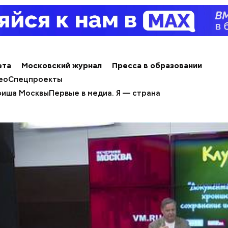
ета
Московский журнал
Пресса в образовании
ео
Спецпроекты
иша Москвы
Первые в медиа. Я — страна