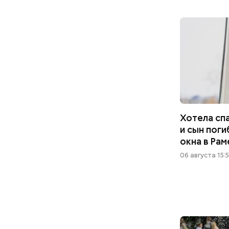
Хотела спа
и сын поги
окна в Ра
06 августа 15: