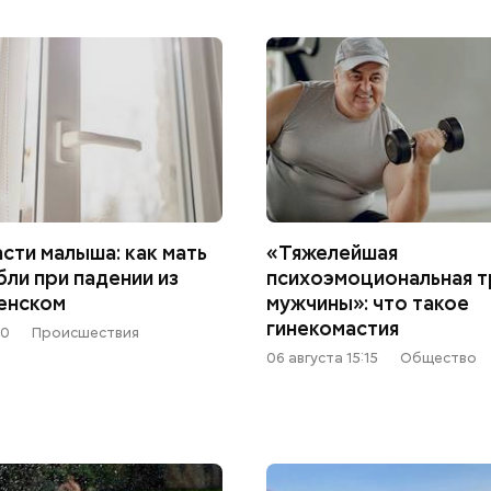
сти малыша: как мать
«Тяжелейшая
бли при падении из
психоэмоциональная т
менском
мужчины»: что такое
гинекомастия
50
Происшествия
06 августа 15:15
Общество
Как поменять батареи дома и
Как получить до
не получить штраф
рублей от госу