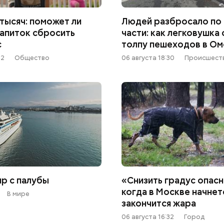
 тысяч: поможет ли
Людей разбросало по
напиток сбросить
части: как легковушка
с
толпу пешеходов в Ом
52
Общество
06 августа 18:30
Происшест
ир с палубы
«Снизить градус опасн
когда в Москве начнет
В мире
закончится жара
06 августа 16:32
Город