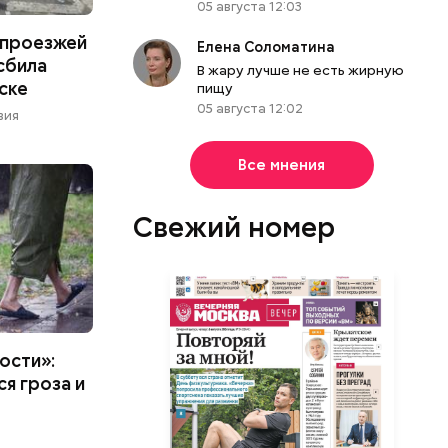
05 августа 12:03
 проезжей
Елена Соломатина
 сбила
В жару лучше не есть жирную
ске
пищу
05 августа 12:02
вия
Все мнения
Свежий номер
ости»:
ся гроза и