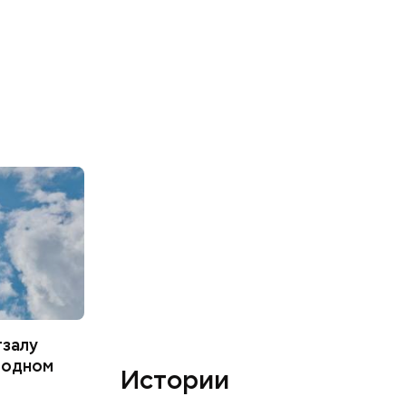
тзалу
родном
Истории