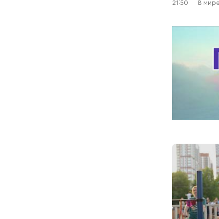
21:50
В мир