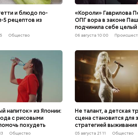
гетти и блюдо по-
«Короли» Гаврилова По
п-5 рецептов из
ОПГ вора в законе Паш
подчинила себе целый
15
Общество
06 августа 10:00
Происшест
й напиток» из Японии:
Не талант, а детская т
вода с рисовыми
сцена становится для 
помочь похудеть
стратегией выживания
13
Общество
05 августа 21:11
Общество