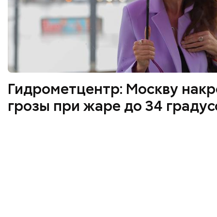
Хотела спасти малыша: как
Вод
Гидрометцентр: Москву накр
мать и сын погибли при
япо
падении из окна в Раменском
лиш
грозы при жаре до 34 градус