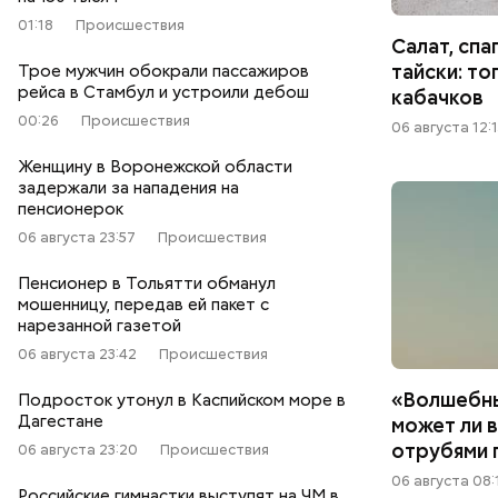
01:18
Происшествия
Салат, спа
тайски: то
Трое мужчин обокрали пассажиров
рейса в Стамбул и устроили дебош
кабачков
00:26
Происшествия
06 августа 12:
Женщину в Воронежской области
задержали за нападения на
пенсионерок
06 августа 23:57
Происшествия
Пенсионер в Тольятти обманул
мошенницу, передав ей пакет с
нарезанной газетой
06 августа 23:42
Происшествия
«Волшебны
Подросток утонул в Каспийском море в
Дагестане
может ли 
отрубями 
06 августа 23:20
Происшествия
06 августа 08:
Российские гимнастки выступят на ЧМ в