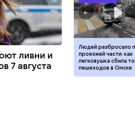
а за 10 тысяч: поможет ли
Людей разбросало 
оют ливни и
нский напиток сбросить
проезжей части: как
ний вес
легковушка сбила то
ов 7 августа
пешеходов в Омске