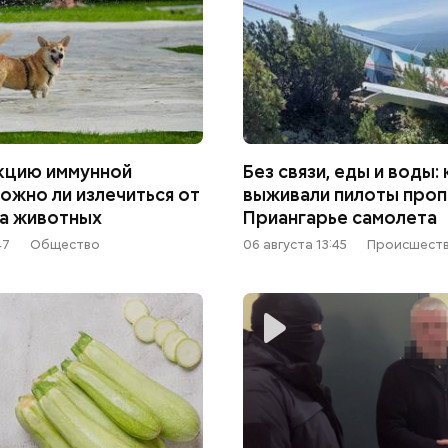
трудной ситуац
претендовать и
документы
кцию иммунной
Без связи, еды и воды: 
ожно ли излечиться от
выживали пилоты проп
на животных
Приангарье самолета
47
Общество
06 августа 13:45
Происшест