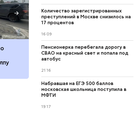
Количество зарегистрированных
преступлений в Москве снизилось на
17 процентов
16:09
Пенсионерка перебегала дорогу в
по
«В погоне за удачей все
«Сни
СВАО на красный свет и попала под
средства хороши»: как
когд
автобус
лпу
россияне ищут работу с
гроз
помощью магии
21:16
Набравшая на ЕГЭ 500 баллов
московская школьница поступила в
МФТИ
19:17