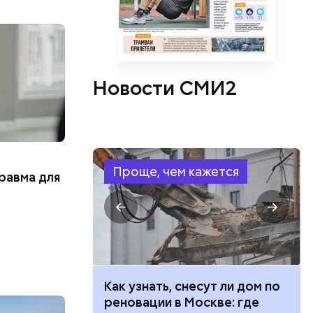
Новости СМИ2
Проще, чем кажется
равма для
 100 тысяч
Как узнать, снесут ли дом по
дарства при
реновации в Москве: где