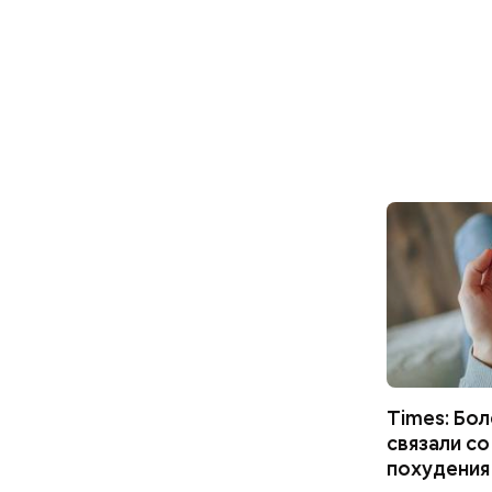
Times: Бо
связали с
похудения