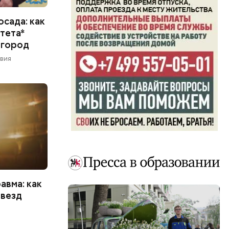
сада: как
тета*
 город
вия
равма: как
звезд