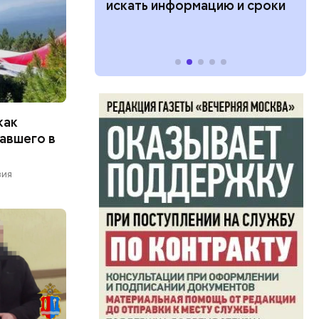
ии: кто может
искать информацию и сроки
 какие нужны
как
авшего в
вия