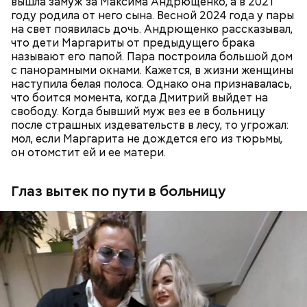
регулярно добавлял жертвам химикаты в специи,
вышла замуж за Максима Андрющенко, а в 2021
напитки и даже святую воду из храма.
году родила от него сына. Весной 2024 года у пары
Что известно о Мутаеве
на свет появилась дочь. Андрющенко рассказывал,
что дети Маргариты от предыдущего брака
называют его папой. Пара построила большой дом
с панорамными окнами. Кажется, в жизни женщины
наступила белая полоса. Однако она признавалась,
В апреле 2024-го умерла 69-летняя бабушка
что боится момента, когда Дмитрий выйдет на
Миссюры. Внук отравил ее со второй попытки.
свободу. Когда бывший муж вез ее в больницу
Сначала он подмешал химикаты в морс, но
после страшных издевательств в лесу, то угрожал:
пенсионерка отказалась его пить из-за
мол, если Маргарита не дождется его из тюрьмы,
приторного вкуса. Тогда молодой человек заставил
он отомстит ей и ее матери.
женщину выпить противовирусную суспензию,
добавив туда яд. Позднее Миссюра объяснил, что
не планировал убивать
бабушку. Он хотел, чтобы
Глаз вытек по пути в больницу
Он добавил, что у следствия есть видео
женщина загремела в больницу, а у него появилась
издевательств над Кадирхановым. По данному
возможность украсть из ее квартиры дорогие
факту возбудили уголовные дела о похищении,
украшения. Примечательно, что незадолго до
незаконном лишении свободы и истязании. На этот
смерти пенсионерки внук занял у нее полмиллиона
раз потерпевшим стал Кадирханов, а Мутаеву
рублей.
посмертно предъявили обвинения. Материалы
Тогда медики не смогли установить точную
расследования уже передали в суд. Также
причину смерти Константина. Подозрения
продолжаются разбирательства по делу об
родителей погибшего юноши пали на Миссюру, но