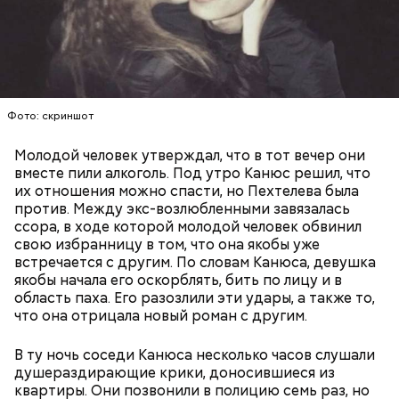
Фото: скриншот
Молодой человек утверждал, что в тот вечер они
Фото: Пресс-служба московских судов общей юрисдикции
вместе пили алкоголь. Под утро Канюс решил, что
их отношения можно спасти, но Пехтелева была
Миссюра провел в СИЗО почти два года. За это
против. Между экс-возлюбленными завязалась
время он
прочитал 120 книг
. Несмотря на хорошее
ссора, в ходе которой молодой человек обвинил
поведение и раскаяние обвиняемого, прокурор
свою избранницу в том, что она якобы уже
запросил для него
пожизненное лишение свободы
.
встречается с другим. По словам Канюса, девушка
Сам молодой человек молил о более мягком
якобы начала его оскорблять, бить по лицу и в
наказании.
область паха. Его разозлили эти удары, а также то,
что она отрицала новый роман с другим.
В ту ночь соседи Канюса несколько часов слушали
душераздирающие крики, доносившиеся из
квартиры. Они позвонили в полицию семь раз, но