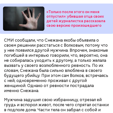
«Только после этого он меня
отпустил»: убившая отца своих
детей журналистка рассказала
свою версию произошедшего
Миссюра постоянно путался в показаниях.
Например, сначала он обвинял в отравлении друга
СМИ сообщали, что Снежана якобы объявила о
«недоброжелателей», потом признал вину, а еще
своем решении расстаться с Волковым, потому что
через некоторое время назвал смерть приятеля
у нее появился другой мужчина. Впрочем, знакомые
случайностью. В январе 2026 года он извинился
погибшей в интервью говорили, что, вероятно, она
перед жертвами.
не собиралась уходить к другому, а только желала
вызвать у своего возлюбленного ревность. По их
словам, Снежана была сильно влюблена в своего
будущего убийцу. При этом сам Волков, встречаясь
с ней, одновременно проживал с другой
женщиной. Однако от ревности пострадала
именно Снежана.
Мужчина задушил свою избранницу, отрезал ей
грудь и вспорол живот, после чего спрятал останки
в подполе дома. Части тела он забрал с собой и