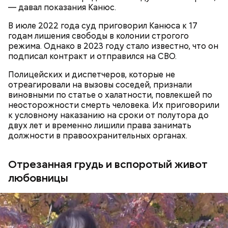
— давал показания Канюс.
В июле 2022 года суд приговорил Канюса к 17
годам лишения свободы в колонии строгого
режима. Однако в 2023 году стало известно, что он
Еще молодой человек
хотел отказаться
от
подписал контракт и отправился на СВО.
предоставленного государством адвоката и
самостоятельно защищать себя в суде, но потом
Полицейских и диспетчеров, которые не
передумал.
отреагировали на вызовы соседей, признали
виновными по статье о халатности, повлекшей по
неосторожности смерть человека. Их приговорили
к условному наказанию на сроки от полутора до
двух лет и временно лишили права занимать
должности в правоохранительных органах.
Отрезанная грудь и вспоротый живот
любовницы
Затем молодой человек заявил, что хочет
заняться
паломничеством
и посетить места захоронения