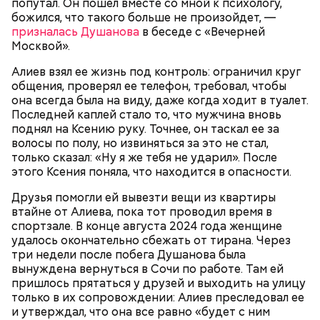
попутал. Он пошел вместе со мной к психологу,
через сутки... Его увезли в больницу,
Примерно через месяц, 31 декабря 2023 года,
божился, что такого больше не произойдет, —
реанимировали, и там он скончался, — рассказывал
Мутаев и его друзья снова назначили Кадирханову
призналась Душанова
в беседе с «Вечерней
Миссюра на допросе.
встречу. На этот раз они затащили оппонента в
Москвой».
свою квартиру дома и избили, а также сняли ему
скальп, срезав волосы на голове вместе с кожей.
Алиев взял ее жизнь под контроль: ограничил круг
Это позднее подтвердили в управлении
общения, проверял ее телефон, требовал, чтобы
Следственного комитета по Дагестану.
она всегда была на виду, даже когда ходит в туалет.
Последней каплей стало то, что мужчина вновь
поднял на Ксению руку. Точнее, он таскал ее за
волосы по полу, но извиняться за это не стал,
только сказал: «Ну я же тебя не ударил». После
Между убийцей и жертвой был давний конфликт.
этого Ксения поняла, что находится в опасности.
Кадирханов якобы однажды оскорбил отца
Мутаева. Еще бойцу не нравилось, что оппонент
Друзья помогли ей вывезти вещи из квартиры
Следующим подопытным стал друг детства
ухаживает за сестрой его близкого друга.
втайне от Алиева, пока тот проводил время в
Миссюры Константин. 3 февраля того же года,
Общественник Шамиль Хадулаев писал в своем
спортзале. В конце августа 2024 года женщине
когда молодые люди ехали вместе в машине,
Telegram
-канале, что в конце 2023 года Мутаев
удалось окончательно сбежать от тирана. Через
подозреваемый угостил приятеля морсом с
назначил Кадирханову встречу, пришел на нее
три недели после побега Душанова была
этиленгликолем. Через два дня Константин умер в
вместе с друзьями и жестоко избил оппонента.
вынуждена вернуться в Сочи по работе. Там ей
больнице.
Пострадавший тогда не стал обращаться в
пришлось прятаться у друзей и выходить на улицу
полицию, но подтвердил эту информацию на
только в их сопровождении: Алиев преследовал ее
допросе.
и утверждал, что она все равно «будет с ним