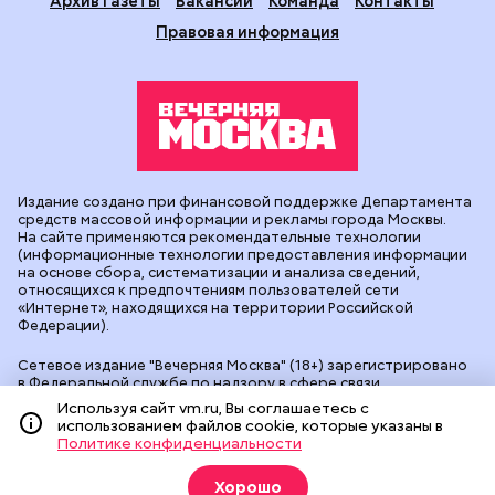
Архив газеты
Вакансии
Команда
Контакты
Правовая информация
Издание создано при финансовой поддержке Департамента
средств массовой информации и рекламы города Москвы.
На сайте применяются рекомендательные технологии
(информационные технологии предоставления информации
на основе сбора, систематизации и анализа сведений,
относящихся к предпочтениям пользователей сети
«Интернет», находящихся на территории Российской
Федерации).
Сетевое издание "Вечерняя Москва" (18+) зарегистрировано
в Федеральной службе по надзору в сфере связи,
информационных технологий и массовых коммуникаций
Используя сайт vm.ru, Вы соглашаетесь с
(Роскомнадзор). Свидетельство о регистрации ЭЛ № ФС 77 -
использованием файлов cookie, которые указаны в
90524 от 09.12.2025. Учредитель: АО "Редакция газеты
Политике конфиденциальности
"Вечерняя Москва". Главный редактор
vm.ru
: Александр
Геннадьевич Глуходедов. Адрес редакции: 127015, г.Москва,
Хорошо
Бумажный пр-д, д. 14, стр. 2. Телефон:
+7(499)557-04-24
. Адрес