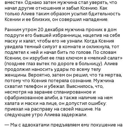
вместе». Однако затем мужчина стал уверять, что
начал другие отношения и забыл Ксению. Как
только Алиев таким образом усыпил бдительность
Ксении и ее близких, он совершил нападение.
Вскоре в качестве главного подозреваемого в
Ранним утром 20 декабря мужчина проник в дом
Первой жертвой Миссюры была его девушка.
убийстве спортсмена арестовали его 18-летнего
подруги его бывшей избранницы, нацепив на себя
Именно на ней молодой человек впервые испытал
знакомого Надырхана Кадирханова. На допросе он
маску и халат, чтобы его не узнали. Когда Ксения
химикаты, купленные в интернет-магазине. 13
признал вину и показал следователям, как именно
увидела темный силуэт в комнате и окликнула, тот
января 2024 года он подсыпал дихлорэтан в
совершил преступление и где спрятал оружие, из
подлетел к ней и начал бить по голове. По словам
коктейль возлюбленной, отчего у нее случился
которого застрелил Мутаева.
Ксении, он изрубил ее глаз ключом в «мелкий салат»
инсульт. Девушка неделю
провела в коме
, а после
(позднее глаз вытек по дороге в больницу). Алиев
выписки из больницы узнала, что Миссюра
продолжил наносить удары по всему телу
оформил на нее несколько кредитов.
женщины. Вероятно, затем он решил, что та мертва,
потому что Ксения потеряла сознание. Мужчина
схватил телефон и убежал. Выяснилось, что,
несмотря на заранее спланированное и
сфабрикованное алиби, а также наличие на нем
халата и маски на лице, он допустил ошибку:
приехал на расправу на своей машине. На
следующее утро Алиева задержали.
— Мы с адвокатами предъявляем ему покушение на