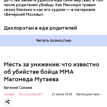
детства. Выжить удалось еще семи жертвам, в том
числе родителям убийцы. Как Миссюра травил
своих близких и как его судили — в материале
— Личность подозреваемого установлена,
«Вечерней Москвы».
полицией принимаются меры к задержанию, —
сообщили в пресс-службе
ГУ МВД России
по
Республике Дагестан.
Дихлорэтан в еде родителей
Читать полностью
Месть за унижение: что известно
об убийстве бойца ММА
Магомеда Мутаева
Евгений Силаев
По данному факту СК возбудил
уголовное дело
по
Сюжет:
Эксклюзивы ВМ
21 июля 16:39
Происшествия
двум статьям: «Убийство» и «Незаконный оборот
оружия». Расследование уголовного дела
взял на
контроль
председатель Следственного комитета