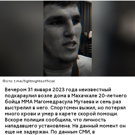
России Александр Бастрыкин.
Вечером 31 января Мутаев возвращался домой с
тренировки. Во дворе жилого дома на улице
Гапцахской в Махачкале на бойца напал
неизвестный. Он выскочил из подъезда, выстрелил
Фото: t.me/fightnightsofficial
в спортсмена не менее семи раз и скрылся.
СПОРТ
СЛЕДСТВЕННЫЙ КОМИТЕТ
ММА
Вечером 31 января 2023 года неизвестный
Очевидцы трагедии вызвали полицию и скорую
РЕСПУБЛИКА ДАГЕСТАН
СМЕРТЬ
подкараулил возле дома в Махачкале 20-летнего
помощь, однако врачи оказались бессильны —
бойца ММА Магомедрасула Мутаева и семь раз
пострадавший умер по пути в больницу.
выстрелил в него. Спортсмен выжил, но потерял
много крови и умер в карете скорой помощи.
Вскоре полиция сообщила, что личность
нападавшего установлена. На данный момент он
еще не задержан. По данным СМИ, в