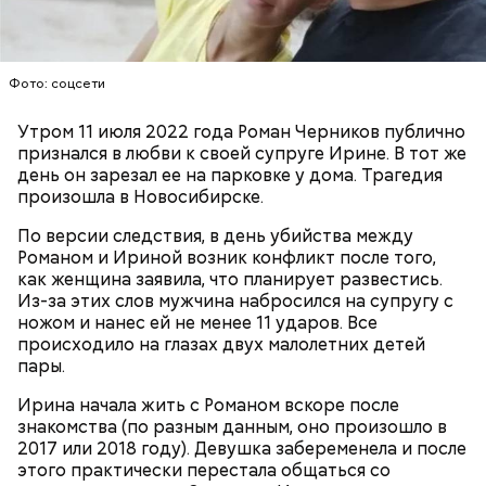
и говорит, что следователи «пытаются
осквернить» их дружбу.
Фото: соцсети
Утром 11 июля 2022 года Роман Черников публично
признался в любви к своей супруге Ирине. В тот же
день он зарезал ее на парковке у дома. Трагедия
Позднее Миссюра рассказывал, что травил отчима
произошла в Новосибирске.
из мести, но не планировал его убивать. Теперь же
По версии следствия, в день убийства между
подозреваемый уверен, что мужчина напрямую
Романом и Ириной возник конфликт после того,
влияет на ход расследования с помощью денег и
как женщина заявила, что планирует развестись.
связей, препятствует общению пасынка с матерью.
Из-за этих слов мужчина набросился на супругу с
ножом и нанес ей не менее 11 ударов. Все
происходило на глазах двух малолетних детей
пары.
Ирина начала жить с Романом вскоре после
знакомства (по разным данным, оно произошло в
В детстве Миссюра был тихим ребенком, что не
2017 или 2018 году). Девушка забеременела и после
нравилось отчиму, который постоянно ругал
этого практически перестала общаться со