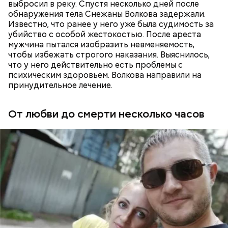
выбросил в реку. Спустя несколько дней после
обнаружения тела Снежаны Волкова задержали.
Известно, что ранее у него уже была судимость за
Миссюра планировал заняться
убийство с особой жестокостью. После ареста
мужчина пытался изобразить невменяемость,
паломничеством
чтобы избежать строгого наказания. Выяснилось,
что у него действительно есть проблемы с
психическим здоровьем. Волкова направили на
принудительное лечение.
От любви до смерти несколько часов
Одним из своих самых близких людей Миссюра
считал младшую сестру, которую тоже травил. Он
гордился, что подсказал родителям имя для
малышки, когда та появилась на свет. По словам
брата, когда девочка подросла, отчим стал
вымещать на ней свою агрессию. Также Миссюра
очень тепло отзывается о своем приятеле
Константине, отрицает причастность к его смерти