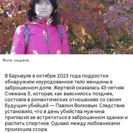
Пытался убить за любовь: как
своих жертв. В случае своего освобождения
история с отравлением
Миссюра обещал помириться с родителями и
пирожками переросла в
покушение
начать «нести только добро и пользу людям».
Фото: соцсети
В Барнауле в октябре 2023 года подростки
— Я хотел бы принести свои глубочайшие,
обнаружили изуродованное тело женщины в
искренние извинения всем людям, которые
заброшенном доме. Жертвой оказалась 43-летняя
физически или душевно пострадали от моих
Снежана З., которая, как выяснилось позднее,
действий или недействий. Особенно тем, которые
состояла в романтических отношениях со своим
потеряли родного, близкого человека. Молюсь и
будущим убийцей — Павлом Волковым. Следствие
надеюсь, что когда-нибудь их душевные раны
установило, что в день убийства мужчина
смогут зажить, —
сожалел он
.
пригласил ее встретиться в заброшенном здании и
распить спиртное. Однако между любовниками
произошла ссора.