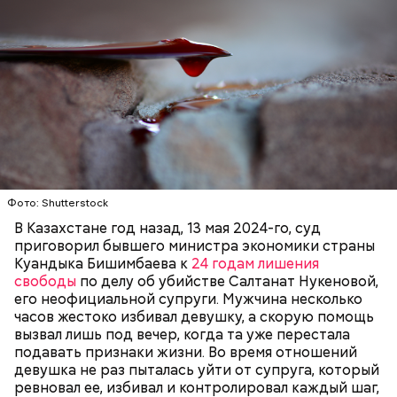
В начале 2000-х в России орудовал другой
серийный отравитель —
«Доктор Смерть»
Максим
Петров. Он убил минимум 11 пенсионеров, вколов
им смертельную дозу лекарства, а затем
«обчистил» их квартиры и сжег.
Фото: Shutterstock
В Казахстане год назад, 13 мая 2024-го, суд
приговорил бывшего министра экономики страны
Куандыка Бишимбаева к
24 годам лишения
свободы
по делу об убийстве Салтанат Нукеновой,
его неофициальной супруги. Мужчина несколько
часов жестоко избивал девушку, а скорую помощь
вызвал лишь под вечер, когда та уже перестала
подавать признаки жизни. Во время отношений
девушка не раз пыталась уйти от супруга, который
— Признать Миссюру Артема Михайловича
ревновал ее, избивал и контролировал каждый шаг,
виновным и назначить ему наказание в виде