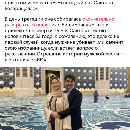
при этом изменял сам. Но каждый раз Салтанат
пожизненного лишения свободы в колонии
возвращалась.
особого режима, — огласила решение судья.
В день трагедии она собиралась
окончательно
разорвать отношения
с Бишимбаевым, что и
привело к ее смерти. 15 мая Салтанат могло
исполниться 33 года. К сожалению, это далеко не
первый случай, когда мужчина убивает или калечит
свою избранницу, если встает вопрос о
расставании. Страшные истории мужской мести —
в материале «ВМ».
24 июля 2026 года состоялось последнее
заседание по делу балашихинского отравителя.
Суд признал Миссюру виновным в убийстве двух
человек и покушении на убийство еще семи лиц.
Молодого человека приговорили к пожизненному
лишению свободы.