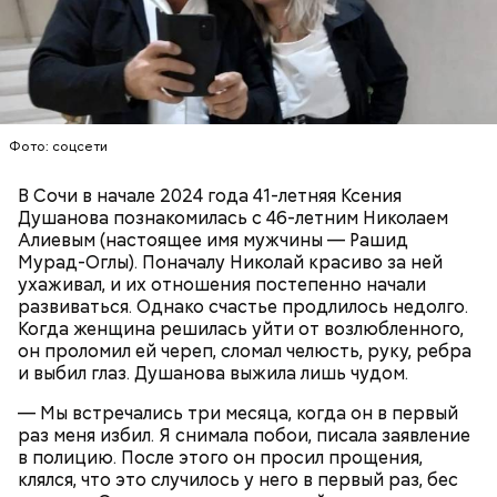
убийстве бойца.
доказать его причастность к кончине их сына не
удалось. Когда же подозреваемого задержали, он
заявил, что ничего не подсыпал в морс и утверждал,
что яд могли добавить в бутылку
некие
недоброжелатели
.
Play
Фото: соцсети
— Обвиняемый подвергся противоправным
В Сочи в начале 2024 года 41-летняя Ксения
Video
действиям со стороны потерпевшего и лиц из его
Душанова познакомилась с 46-летним Николаем
окружения — его похитили, незаконно удерживали
Алиевым (настоящее имя мужчины — Рашид
и подвергли истязаниям, — рассказывал
Мурад-Оглы). Поначалу Николай красиво за ней
руководитель управления
Александр Супрун.
ухаживал, и их отношения постепенно начали
развиваться. Однако счастье продлилось недолго.
Когда женщина решилась уйти от возлюбленного,
он проломил ей череп, сломал челюсть, руку, ребра
и выбил глаз. Душанова выжила лишь чудом.
Видео: пресс-служба ГСУ СК по Московской области
— Мы встречались три месяца, когда он в первый
раз меня избил. Я снимала побои, писала заявление
в полицию. После этого он просил прощения,
— Мы съездили за витаминами, вернулись обратно,
клялся, что это случилось у него в первый раз, бес
поднялись домой. У него ухудшилось самочувствие