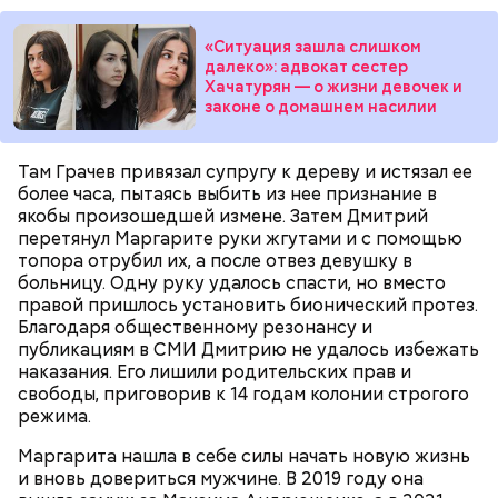
«Ситуация зашла слишком
далеко»: адвокат сестер
— Он также приносил в дом воду из святого
Хачатурян — о жизни девочек и
источника, у нее был специфический запах. Воду
Долгое время Мутаев занимался вольной борьбой и
законе о домашнем насилии
вылили, на раковине остались пятна, похожие на
даже стал чемпионом России в категории до 97
следы от кислотного ожога, — вспоминал
килограммов. Несмотря на успехи, спортсмен
дядя
Миссюры
решил перейти в ММА. Он смог попасть в Школу
в беседе со следователями.
Там Грачев привязал супругу к дереву и истязал ее
имени Абдулманапа Нурмагомедова, отца
более часа, пытаясь выбить из нее признание в
чемпиона UFC в легком весе Хабиба
якобы произошедшей измене. Затем Дмитрий
Нурмагомедова. Самыми известными ее
перетянул Маргарите руки жгутами и с помощью
выпускниками являются Ислам Махачев и Усман
топора отрубил их, а после отвез девушку в
Нурмагомедов, ставшие звездами смешанных
больницу. Одну руку удалось спасти, но вместо
единоборств.
правой пришлось установить бионический протез.
Благодаря общественному резонансу и
публикациям в СМИ Дмитрию не удалось избежать
наказания. Его лишили родительских прав и
свободы, приговорив к 14 годам колонии строгого
режима.
Также Миссюра пытался отравить брата девушки,
Маргарита нашла в себе силы начать новую жизнь
своего дядю и еще одного родственника. Он
и вновь довериться мужчине. В 2019 году она