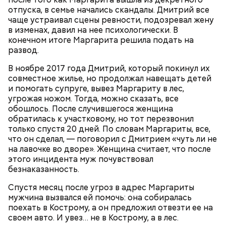
отпуска, в семье начались скандалы. Дмитрий все
Video
чаще устраивал сцены ревности, подозревал жену
в изменах, давил на нее психологически. В
конечном итоге Маргарита решила подать на
развод.
В ноябре 2017 года Дмитрий, который покинул их
совместное жилье, но продолжал навещать детей
и помогать супруге, вывез Маргариту в лес,
Месть отчиму и любовь к сестре
угрожая ножом. Тогда, можно сказать, все
обошлось. После случившегося женщина
Видео: t.me/fightnightsofficial
обратилась к участковому, но тот перезвонил
только спустя 20 дней. По словам Маргариты, все,
что он сделал, — поговорил с Дмитрием «чуть ли не
на лавочке во дворе». Женщина считает, что после
Боец дебютировал в промоушене AMC Fight Nights
этого инцидента муж почувствовал
в ноябре 2023 года. Тогда он победил
безнаказанность.
азербайджанца Эльгуна Ясибова единогласным
решением судей.
Спустя месяц после угроз в адрес Маргариты
мужчина вызвался ей помочь: она собиралась
поехать в Кострому, а он предложил отвезти ее на
своем авто. И увез… не в Кострому, а в лес.