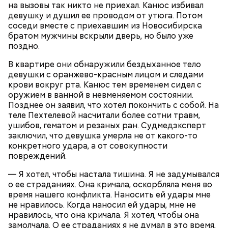
на вызовы так никто не приехал. Канюс избивал
девушку и душил ее проводом от утюга. Потом
соседи вместе с приехавшим из Новосибирска
братом мужчины вскрыли дверь, но было уже
поздно.
В квартире они обнаружили бездыханное тело
девушки с оранжево-красным лицом и следами
крови вокруг рта. Канюс тем временем сидел с
оружием в ванной в невменяемом состоянии.
К чему приговорили Миссюру
Позднее он заявил, что хотел покончить с собой. На
теле Пехтелевой насчитали более сотни травм,
ушибов, гематом и резаных ран. Судмедэксперт
заключил, что девушка умерла не от какого-то
конкретного удара, а от совокупности
повреждений.
— Я хотел, чтобы настала тишина. Я не задумывался
о ее страданиях. Она кричала, оскорбляла меня во
время нашего конфликта. Наносить ей удары мне
не нравилось. Когда наносил ей удары, мне не
нравилось, что она кричала. Я хотел, чтобы она
замолчала. О ее страданиях я не думал в это время,