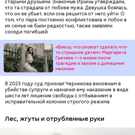
ребенка за робость и нерешительность. Мужчина
старыми друзьями. Знакомые Ирины утверждали,
даже водил мальчика к старцам и нанимал для него
что та страдала от побоев мужа. Девушка боялась,
«
духовных наставников
», один из которых был
что он ее убьет, если она решится от него уйти. О
родом из Греции и не знал русского языка. Еще
том, что пара постоянно конфликтовала и побои в
отчиму не нравились девушки Миссюры, он считал
их семье не были редкостью, также заявляли
их «людьми не его уровня». Со своей последней
соседи погибшей.
избранницей молодой человек планировал
пожениться и завести детей.
«Боюсь, что сможет сделать что-
то страшное детям»: Маргарита
Грачева — о жизни после
трагедии и законе о домашнем
насилии
В 2023 году суд признал Черникова виновным в
убийстве супруги и назначил ему наказание в виде
шести лет лишения свободы с отбыванием в
исправительной колонии строгого режима.
Фото: Пресс-служба ГСУ СК по Московской области
Лес, жгуты и отрубленные руки
Миссюра родился в 1999 году. Окончил Московский