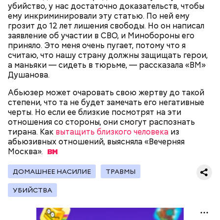
убийство, у нас достаточно доказательств, чтобы
ему инкриминировали эту статью. По ней ему
Как идет расследование
грозит до 12 лет лишения свободы. Но он написал
Кто еще был жертвой Миссюры
заявление об участии в СВО, и Минобороны его
приняло. Это меня очень пугает, потому что я
считаю, что нашу страну должны защищать герои,
а маньяки — сидеть в тюрьме, — рассказала «ВМ»
Душанова.
Абьюзер может очаровать свою жертву до такой
степени, что та не будет замечать его негативные
черты. Но если ее близкие посмотрят на эти
отношения со стороны, они смогут распознать
тирана. Как
вытащить близкого человека
из
абьюзивных отношений, выясняла «Вечерняя
Москва».
ДОМАШНЕЕ НАСИЛИЕ
ТРАВМЫ
Молодого человека задержали. На первом же
допросе он признался, что планировал отравить
Примечательно, что летом 2023 года на Мутаева
УБИЙСТВА
только отчима. Тогда следователи посчитали, что
уже нападали возле Школы единоборств. Тогда
мотивом преступления была квартира родителей,
неизвестный несколько раз выстрелил в
которая в случае их смерти перешла бы сыну. Но
спортсмена из травматического пистолета, а боец