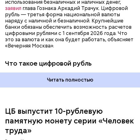
использования безналичных и наличных денег,
верхней части по окружности размещена
заявил
глава Гознака Аркадий Трачук. Цифровой
рельефная надпись «Человек труда».
рубль — третья форма национальной валюты
наряду с наличной и безналичной. Крупнейшие
банки обязаны обеспечить возможность расчетов
цифровыми рублями с 1 сентября 2026 года. Что
это за валюта и как она будет работать, объясняет
«Вечерняя Москва».
Что такое цифровой рубль
На лицевой стороне в центре указан номинал «10
Читать полностью
рублей», внутри цифры «0» встроен защитный
элемент с повторением числа «10» и надписи
«руб», различимых под разными углами зрения. В
верхней части размещена надпись «Банк России»,
внизу — год выпуска 2025 и товарный знак
ЦБ выпустит 10-рублевую
Московского монетного двора.
памятную монету серии «Человек
труда»