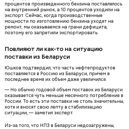
процентов произведенного бензина поставлялось
на внутренний рынок, а 10 процентов уходили на
Как будет работать
экспорт. Сейчас, когда производственные
мощности по изготовлению бензина уходят на
ремонт, мы оказываемся на грани дефицита,
поэтому его запретили экспортировать.
Повлияют ли как-то на ситуацию
поставки из Беларуси
Юшков подтвердил, что часть нефтепродуктов
поставляется в Россию из Беларуси, причем в
последнее время их объем даже увеличился.
— Но обычно годовой объем поставок из Беларуси
оказывается чуть меньше месячного потребления в
От безналичных денег цифровые рубли отличаются
России. То есть эти поставки не столь значительны,
тем, что они хранятся на платформе ЦБ, а не на
хотя и вносят свою лепту в стабилизацию
счетах коммерческих банков. На безналичные
ситуации, — заметил эксперт.
деньги могут начислять кешбэк и проценты на
остаток, а на цифровую валюту — нет. При этом у
Из-за того, что НПЗ в Беларуси недозагружены,
цифрового рубля есть преимущество: им можно