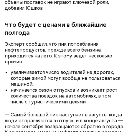
объемы поставок не играют ключевой роли,
добавил Юшков.
Чем отличается от безналичных денег
Что будет с ценами в ближайшие
и криптовалюты
полгода
Эксперт сообщил, что пик потребления
нефтепродуктов, прежде всего бензина,
приходится на лето. К этому ведет несколько
причин:
увеличивается число водителей на дорогах,
которые зимой могут вообще не пользоваться
машиной;
начинается сезон отпусков и возникает рост
количества поездок на автомобилях, в том
числе с туристическими целями.
ЦБ объясняет введение цифрового рубля
необходимостью внедрения инноваций на
— Самый большой пик наступает в августе, когда
финансовом рынке. Также это снижает
люди отправляются в отпуск, и в конце августа —
зависимость российской валюты от глобальных
начале сентября возвращаются обратно в города.