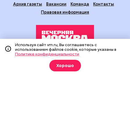
Архив газеты
Вакансии
Команда
Контакты
Правовая информация
Используя сайт vm.ru, Вы соглашаетесь с
использованием файлов cookie, которые указаны в
Политике конфиденциальности
Издание создано при финансовой поддержке Департамента
средств массовой информации и рекламы города Москвы.
Хорошо
На сайте применяются рекомендательные технологии
(информационные технологии предоставления информации
на основе сбора, систематизации и анализа сведений,
относящихся к предпочтениям пользователей сети
«Интернет», находящихся на территории Российской
Федерации).
Сетевое издание "Вечерняя Москва" (18+) зарегистрировано
в Федеральной службе по надзору в сфере связи,
информационных технологий и массовых коммуникаций
(Роскомнадзор). Свидетельство о регистрации ЭЛ № ФС 77 -
90524 от 09.12.2025. Учредитель: АО "Редакция газеты
"Вечерняя Москва". Главный редактор
vm.ru
: Александр
Геннадьевич Глуходедов. Адрес редакции: 127015, г.Москва,