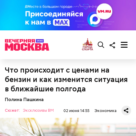
— клиентам банков с базовой лицензией.
Что происходит с ценами на
бензин и как изменится ситуация
в ближайшие полгода
Когда введут цифровые рубли
Полина Пашкина
Сюжет:
Эксклюзивы ВМ
02 июня 14:55
Экономика