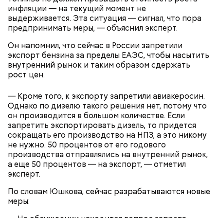
нужен);
инфляции — на текущий момент не
конвертировать цифровые рубли обратно в
выдерживается. Эта ситуация — сигнал, что пора
безналичные деньги.
предпринимать меры, — объяснил эксперт.
Он напомнил, что сейчас в России запретили
экспорт бензина за пределы ЕАЭС, чтобы насытить
внутренний рынок и таким образом сдержать
рост цен.
— Кроме того, к экспорту запретили авиакеросин.
Однако по дизелю такого решения нет, потому что
С цифровым кошельком можно совершать разные
он производится в большом количестве. Если
операции:
запретить экспортировать дизель, то придется
сокращать его производство на НПЗ, а это никому
не нужно. 50 процентов от его годового
производства отправлялись на внутренний рынок,
а еще 50 процентов — на экспорт, — отметил
эксперт.
По словам Юшкова, сейчас разрабатываются новые
меры: