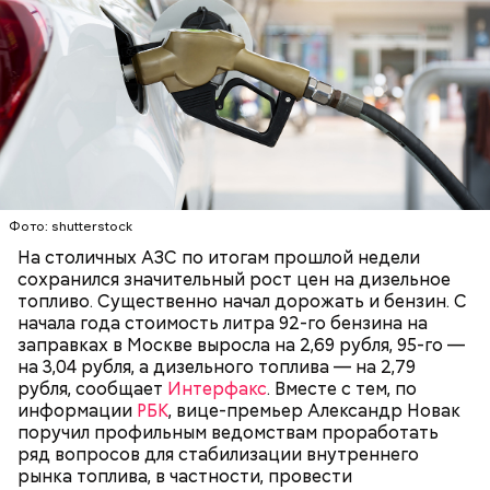
Фото: shutterstock
На столичных АЗС по итогам прошлой недели
Для обычных граждан операции с этой валютой
сохранился значительный рост цен на дизельное
будут бесплатны, а для юридических лиц комиссия
топливо. Существенно начал дорожать и бензин. С
составит 0,3 процента от платежа.
начала года стоимость литра 92-го бензина на
заправках в Москве выросла на 2,69 рубля, 95-го —
на 3,04 рубля, а дизельного топлива — на 2,79
рубля, сообщает
Интерфакс
. Вместе с тем, по
информации
РБК
, вице-премьер Александр Новак
поручил профильным ведомствам проработать
ряд вопросов для стабилизации внутреннего
рынка топлива, в частности, провести