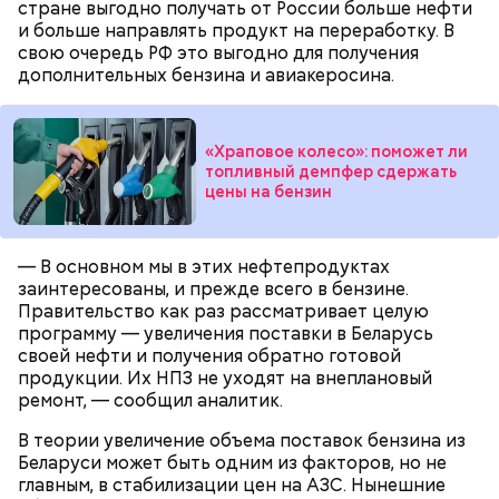
стране выгодно получать от России больше нефти
расплатиться и без доступа к интернету.
и больше направлять продукт на переработку. В
свою очередь РФ это выгодно для получения
дополнительных бензина и авиакеросина.
Главное отличие цифрового рубля от криптовалют
«Храповое колесо»: поможет ли
в том, что эмитентом (организацией, выпускающей
топливный демпфер сдержать
ценные бумаги) будет только Центробанк.
цены на бензин
Цифровой рубль обеспечен активами государства,
например золотовалютным резервом, и,
соответственно, привязан к обычному рублю. А
— В основном мы в этих нефтепродуктах
цена криптовалюты не обеспечена никакими
заинтересованы, и прежде всего в бензине.
ресурсами и зависит только от спроса и
Правительство как раз рассматривает целую
предложения, которые могут резко меняться под
программу — увеличения поставки в Беларусь
действием разных факторов.
своей нефти и получения обратно готовой
продукции. Их НПЗ не уходят на внеплановый
ремонт, — сообщил аналитик.
В теории увеличение объема поставок бензина из
Беларуси может быть одним из факторов, но не
главным, в стабилизации цен на АЗС. Нынешние