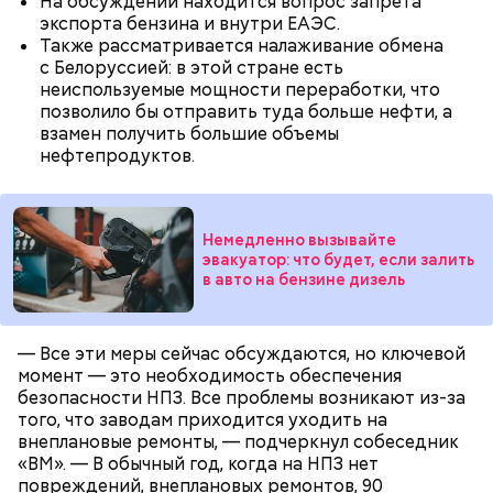
На обсуждении находится вопрос запрета
экспорта бензина и внутри ЕАЭС.
Также рассматривается налаживание обмена
с Белоруссией: в этой стране есть
неиспользуемые мощности переработки, что
Каждый человек сможет иметь только один
позволило бы отправить туда больше нефти, а
цифровой кошелек: его можно будет открыть
взамен получить большие объемы
через мобильное приложение банка. При этом, если
нефтепродуктов.
вы являетесь клиентом двух и более банков, зайти в
свой цифровой кошелек вы сможете через
мобильное приложение любого из них.
Немедленно вызывайте
эвакуатор: что будет, если залить
в авто на бензине дизель
— Все эти меры сейчас обсуждаются, но ключевой
момент — это необходимость обеспечения
безопасности НПЗ. Все проблемы возникают из-за
того, что заводам приходится уходить на
внеплановые ремонты, — подчеркнул собеседник
«ВМ». — В обычный год, когда на НПЗ нет
повреждений, внеплановых ремонтов, 90