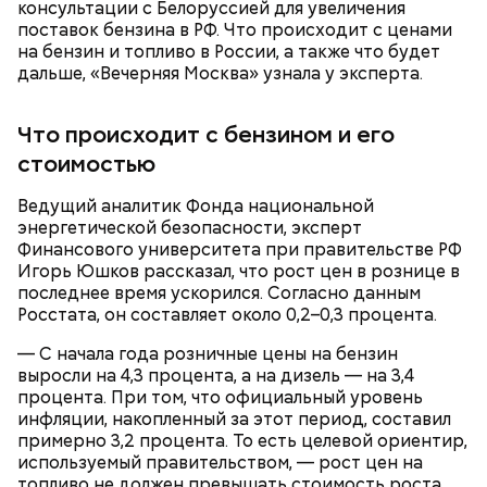
консультации с Белоруссией для увеличения
поставок бензина в РФ. Что происходит с ценами
на бензин и топливо в России, а также что будет
дальше, «Вечерняя Москва» узнала у эксперта.
При этом важно отметить, что граждане могут
Что происходит с бензином и его
самостоятельно выбирать, какую форму рубля
использовать: наличную, безналичную или
стоимостью
цифровую. Если вам переведут цифровые рубли,
то их можно мгновенно перевести на счет в банке,
Ведущий аналитик Фонда национальной
а затем при желании снять наличные.
энергетической безопасности, эксперт
Финансового университета при правительстве РФ
Игорь Юшков рассказал, что рост цен в рознице в
последнее время ускорился. Согласно данным
переводить в него нужную сумму с любого
Росстата, он составляет около 0,2–0,3 процента.
банковского счета, лимит при этом будет 300
тысяч рублей в месяц;
— С начала года розничные цены на бензин
переводить цифровые рубли в кошельки
выросли на 4,3 процента, а на дизель — на 3,4
других людей (для этого нужно ввести номер
процента. При том, что официальный уровень
телефона человека и подтвердить операцию
инфляции, накопленный за этот период, составил
через мобильное приложение банка);
примерно 3,2 процента. То есть целевой ориентир,
оплачивать товары и услуги, отсканировав
используемый правительством, — рост цен на
QR-код (доступ к интернету при этом не
топливо не должен превышать стоимость роста