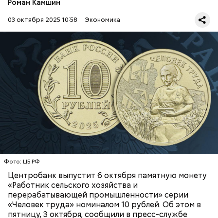
Роман Камшин
03 октября 2025 10:58
Экономика
Диаметр монеты — 22 миллиметра, с выступающим
кантом по окружности на лицевой и оборотной
сторонах. Боковая поверхность украшена
прерывистым рифлением с чередующимися
участками, имеющими различное количество
ЦБ РФ
ДЕНЬГИ
РУБЛЬ
рифов.
26 сентября стоимость фьючерса на платину на
Нью-Йоркской товарной бирже
превысила 1590
Фото: ЦБ РФ
долларов
за тройскую унцию впервые с 1 апреля
2013 года.
Центробанк выпустит 6 октября памятную монету
«Работник сельского хозяйства и
перерабатывающей промышленности» серии
«Человек труда» номиналом 10 рублей. Об этом в
пятницу, 3 октября, сообщили в пресс-службе