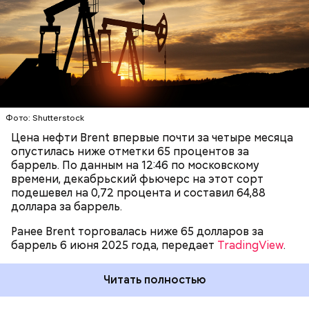
ожидается его ослабление
. По его словам, доллар
может укрепиться по отношению к рублю в
ЦЕНЫ
НЕФТЬ
ДОЛЛАР
октябре–декабре, поскольку окончание
туристического сезона в сентябре может
временно спровоцировать снижение спроса на
валюту.
Фото: Shutterstock
Цена нефти Brent впервые почти за четыре месяца
опустилась ниже отметки 65 процентов за
баррель. По данным на 12:46 по московскому
времени, декабрьский фьючерс на этот сорт
подешевел на 0,72 процента и составил 64,88
доллара за баррель.
Ранее Brent торговалась ниже 65 долларов за
баррель 6 июня 2025 года, передает
TradingView
.
Читать полностью