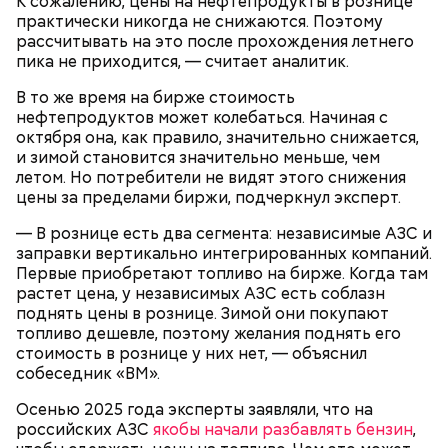
провайдеров платежной инфраструктуры и
К сожалению, цены на нефтепродукты в рознице
вводит альтернативу криптовалютам.
практически никогда не снижаются. Поэтому
рассчитывать на это после прохождения летнего
пика не приходится, — считает аналитик.
В то же время на бирже стоимость
нефтепродуктов может колебаться. Начиная с
октября она, как правило, значительно снижается,
и зимой становится значительно меньше, чем
летом. Но потребители не видят этого снижения
Цифровой рубль создается для того, чтобы стать
цены за пределами биржи, подчеркнул эксперт.
еще одним средством для платежей и переводов,
которое не будет зависеть от ограничений в виде
— В рознице есть два сегмента: независимые АЗС и
комиссий и лимитов. При этом с помощью
заправки вертикально интегрированных компаний.
уникального идентификатора Центробанк сможет
Первые приобретают топливо на бирже. Когда там
отследить путь каждого рубля, предотвращая
растет цена, у независимых АЗС есть соблазн
таким образом финансовые махинации и
поднять цены в рознице. Зимой они покупают
отмывание денег.
топливо дешевле, поэтому желания поднять его
стоимость в рознице у них нет, — объяснил
собеседник «ВМ».
Осенью 2025 года эксперты заявляли, что на
российских АЗС
якобы начали разбавлять бензин
,