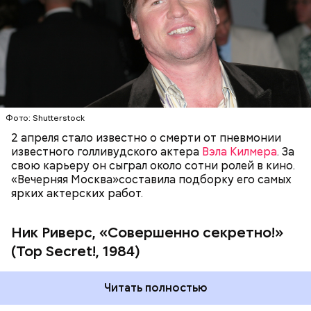
участницей подпольного сопротивления Хиллари
— дочерью доктора Фламонда.
ГОЛЛИВУД
ЗНАМЕНИТОСТИ
КИНО
АКТЕРЫ
Фото: Shutterstock
"Вечерняя Москва"
предлагает вашему вниманию
подборку самых популярных композиций
2 апреля стало известно о смерти от пневмонии
Jamiroquai.
Фото: «Совершенно секретно!» (Top Secret!, 1984)
известного голливудского актера
Вэла Килмера
. За
свою карьеру он сыграл около сотни ролей в кино.
«Вечерняя Москва»составила подборку его самых
ярких актерских работ.
Ник Риверс, «Совершенно секретно!»
(Top Secret!, 1984)
Читать полностью
Довольно разноплановым получился диск