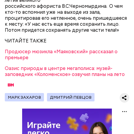
летия великого
российского афориста В.С.Черномырдина. О чем
кто-то вспомнил уже на выходе из зала,
процитировав его нетленное, очень пришедшееся
к месту: «У нас есть еще время сохранить лицо.
Потом придется сохранять другие части тела!»
Фото: «Уиллоу» (Willow, 1988)
ЧИТАЙТЕ ТАКЖЕ
Продюсер мюзикла «Маяковский» рассказал о
премьере
Оазис природы в центре мегаполиса: музей-
заповедник «Коломенское» озвучил планы на лето
Мадмартиган, «Уиллоу» (Willow, 1988)
Virtual Insanity (из альбома "Travelling Without
Moving", 1996)
МАРК ЗАХАРОВ
ДМИТРИЙ ПЕВЦОВ