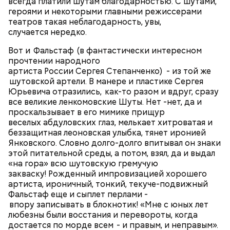
всегда платили шутам благодарностью. С шутами,
героями и некоторыми главными режиссерами
театров такая неблагодарность, увы,
Фото: «Схватка» (Heat, 1995)
случается нередко.
Вот и Фальстаф (в фантастически интересном
прочтении народного
артиста России Сергея Степанченко) - из той же
Feels Just Like It Should (из альбома "Dynamite",
шутовской артели. В манере и пластике Сергея
2005)
Юрьевича отразились, как-то разом и вдруг, сразу
Крис Шихерлис, «Схватка» (Heat, 1995)
все великие ленкомовские Шуты. Нет -нет, да и
проскальзывает в его мимике прищур
веселых абдуловских глаз, мелькает хитроватая и
беззащитная леоновская улыбка, тянет иронией
Янковского. Словно долго-долго впитывал он знаки
этой питательной среды, а потом, взял, да и выдал
Впечатляющий набор эпизодов из биографии
«на гора» всю шутовскую гремучую
Джима Моррисона
и одна из самых насыщенных
закваску! Рожденный импровизацией хорошего
ролей Килмера. Несмотря на то, что Оливер Стоун
артиста, ироничный, тонкий, текуче-подвижный
серьёзно исказил историю The Doors и занимался
Фальстаф еще и сыплет перлами -
откровенным мифотворчеством, картина стала
впору записывать в блокнотик! «Мне с юных лет
одним из главных фильмов о рок-музыке. В
любезны были восстания и перевороты, когда
стремлении максимально слиться со своим
достается по морде всем - и правым, и неправым».
персонажем, на площадке и вне нее Вэл просил