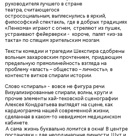
руководителя лучшего в стране
превратившего «готический» детектив в некое
театра, считающегося
подобие грандиозного парка развлечений со
остросоциальным, выплеснулись в яркий,
звездами первой величины (Томми Ли Джонс, Джим
философский спектакль, где в добрых традициях
Керри, Николь Кидман, Крис О'Доннелл и другие).
«Ленкома» играют с огнем, стреляют из пушек,
«Светлым» стал и сам Бэтмен — блондин Килмер и
устраивают фейерверки - короче, палят «из-за
его фирменная улыбка добавили мрачному герою
такта» по спящим зрительским мозгам.
харизмы, но лишили загадочности. В контексте
шумахеровской буффонады это было вполне
Тексты комедии и трагедии Шекспира сдобрены
правильным решением.
вольным захаровским прочтением, придающим
предельную прямолинейность взгляда на
проблему «власть – общество – личность», в
контексте витков спирали истории.
White Knuckle Ride (из альбома "Rock Dust Light
Фото: «Бэтмен навсегда» (Batman Forever, 1995)
Слово «спираль» - вовсе не фигура речи.
Star", 2010)
Визуализированные спирали, волны, круги и
прочие элементы хай-тековской сценографии
Алексея Кондратьева выглядят на сцене, как
кардиограмма нашей современной жизни,
сделанная в каком-то невидимом медицинском
Бэтмен/Брюс Уэйн, «Бэтмен навсегда»
кабинете.
(Batman Forever, 1995)
А сама жизнь буквально ломится в окна! В центре
постановки – две неординарные личности, Шут и