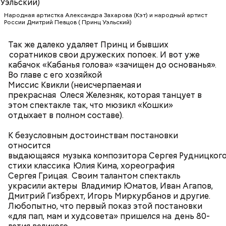
Народная артистка Александра Захарова (Кэт) и народный артист
Джек Эндрюс, «Убей меня снова» (Kill
России Дмитрий Певцов ( Принц Уэльский)
Me Again, 1989)
Так же далеко удаляет Принц и бывших
соратников свои дружеских попоек. И вот уже
кабачок «Кабанья голова» «зачищен до основанья».
Во главе с его хозяйкой
В этой удивительно красивой приключенческой
Миссис Квикли (неисчерпаемая и
сказке Рона Ховарда Килмер исполнил роль
прекрасная Олеся Железняк, которая танцует в
мошенника, но при этом искусного и доблестного
этом спектакле так, что мюзикл «Кошки»
воина Мадмартигана, который помогает главному
отдыхает в полном составе).
герою доставить чудесную девочку Элору к
родителям. Снятый задолго до «Властелина колец»
К безусловным достоинствам постановки
и совершенных компьютерных технологий,
относится
сегодня «Уиллоу» все так же вызывает интерес и
выдающаяся музыка композитора Сергея Рудницкого
поражает воображение. Удивительно, но в 1988
стихи классика Юлия Кима, хореография
году главной «приманкой» для зрителей был не
Сергея Грицая. Своим талантом спектакль
Cosmic Girl (из альбома "Travelling Without
фэнтезийный сюжет, а именно 29-летний Килмер,
украсили актеры Владимир Юматов, Иван Агапов,
Moving", 1996)
незадолго до этого сыгравший в мегауспешном
Дмитрий Гизбрехт, Игорь Миркурбанов и другие.
фильме «Лучший стрелок». На съемках актер
Любопытно, что первый показ этой постановки
познакомился со своей будущей женой Джоан
«для пап, мам и худсовета» пришелся на день 80-
Уэйли.