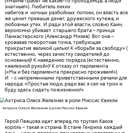
(«Нынче грабят не какие-то проходимцы, а люди
знатные!»). Любитель лихих
набегов и ночных разбойных попоек, он власть все
же ценит превыше денег, дружеского кутежа, и
Little L (из альбома "A Funk Odyssey", 2001)
любовных утех. И ради этой власти, словно Каин,
вероломно убивает старшего брата – принца
Ланкастерского (Александр Мизев). Вот она –
кровавая поворотная точка, требующая
Попав под власть чар Фэй, Джек соглашается, и как
прикрытия великой целью! К «борьбе за свободу» (
по нотам разыгрывает «иллюзию убийства». После
естественно, через зачистку свидетелей до
того, как девушка исчезает, полиция, мафия и Винс
основанья)! К наведению порядка (естественно,
начинают охотиться за Джеком, чтобы выяснить,
«железной рукой»)! К отказу от парламента
где деньги и… «труп» Фэй. В 1989 году фильм
(«Мы и без парламента прекрасно проживем!»).
получил гран-при Кинофестиваля детективного
И - с непременными приветственными речами для
кино в Коньяке (Франция) и приобрел статус
народа: «Простые люди, ради вас я сел на трон и
культового. Во многом этому способствовала
буду здесь сидеть пожизненно!»
искренняя манера игры Килмера, получившего
возможность сниматься вместе с супругой.
Актриса Олеся Железняк в роли Миссис Квикли
Герой Певцова идет вперед по трупам. Каков
Молодая красавица Фэй Форрестер (Джоан Уэйли-
король – такая и страна. В стане Генриха каждый
Килмер) помогает своему любовнику Винсу (Майкл