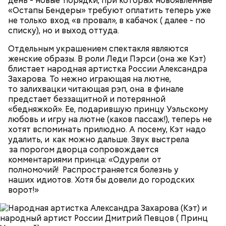
день - новые порядки, при которых новоявленные
Мэдсен) совершить дерзкое ограбление двух
«Остапы Бендеры» требуют оплатить теперь уже
членов мафии и забрать у них чемоданчик с
King for a Day (из альбома "Synkronized", 1999)
не только вход «в провал», в кабачок ( далее - по
огромной суммой денег. Парочка отправляется в
списку), но и выход оттуда.
автомобильное путешествие подальше от места
происшествия. «Вырубив» Винса, Фэй обращается
Отдельным украшением спектакля являются
за помощью к частному детективу Джеку и просит
женские образы. В роли Леди Пэрси (она же Кэт)
его сымитировать ее смерть.
блистает народная артистка России Александра
Захарова. То нежно играющая на лютне,
то залихвацки читающая рэп, она в финале
предстает беззащитной и потерянной
«бедняжкой». Ее, подарившую принцу Уэльскому
любовь и игру на лютне (каков пассаж!), теперь не
хотят вспоминать прилюдно. А посему, Кэт надо
удалить, и как можно дальше. Звук выстрела
за порогом дворца сопровождается
комментариями принца: «Одурели от
полномочий! Распространяется болезнь у
наших идиотов. Хотя бы довели до городских
Фото: «Убей меня снова» (Kill Me Again, 1989)
ворот!»
Deeper Underground (из альбома "Synkronized",
1999)