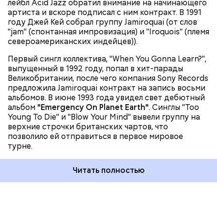
лейбл Acid Jazz обратил внимание на начинающего
четыре награды MTV, а сама песня в 1998 году была
артиста и вскоре подписал с ним контракт. В 1991
отмечена премией Grammy в номинации "Лучшее
году Джей Кей собрал группу Jamiroquai (от слов
вокальное поп-исполнение дуэтом или группой".
"jam" (спонтанная импровизация) и "Iroquois" (племя
Международными хитами также стали песни
североамериканских индейцев)).
"Cosmic Girl" и "Alright".
Первый сингл коллектива, "When You Gonna Learn?",
выпущенный в 1992 году, попал в хит-парады
Великобритании, после чего компания Sony Records
предложила Jamiroquai контракт на запись восьми
альбомов. В июне 1993 года увидел свет дебютный
альбом
"Emergency On Planet Earth"
. Синглы "Too
Young To Die" и "Blow Your Mind" вывели группу на
верхние строчки британских чартов, что
позволило ей отправиться в первое мировое
турне.
Читать полностью