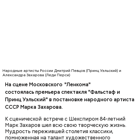
Фото: «Александр» (Alexander, 2004)
Филипп II Македонский, «Александр»
Народные артисты России Дмитрий Певцов (Принц Уэльский) и
(Alexander, 2004)
Александра Захарова (Леди Перси)
На сцене Московского "Ленкома"
состоялась премьера спектакля "Фальстаф и
Принц Уэльский" в постановке народного артиста
В третьем фильме тетралогии о Бэтмене Вэл
Килмер пошел на рискованный шаг, согласившись
СССР Марка Захарова.
заменить устоявшегося в этой роли Майкла Китона.
К сценической встрече с Шекспиром 84-летний
Фанаты Тёмного рыцаря не знали как реагировать
Марк Захаров шел всю свою творческую жизнь.
на происходящее, но премьера расставила все по
Мудрость пережившей столетия классики,
своим местам. На смену мраку должен прийти свет
помноженная на талант художественного
— такова была философия Джоэля Шумахера,