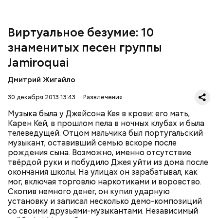
"Dynamite" (2005), в котором традиционный фанк
сочетается с элементами диско, рока и смус-джаза.
Песня "Seven Days in Sunny June" попала в
Виртуальное безумие: 10
саундтрек популярного фильма "Дьявол носит
знаменитых песен группы
Prada". Последний на сегодняшний день
студийный альбом группы, "Rock Dust Light Star"
Jamiroquai
Четвёртому альбому предшествовал сингл
вышел лишь пять лет спустя - в 2010 году.
"Deeper Underground"
, написанный для фильма
Дмитрий Жигайло
Роланда Эммериха
"Годзилла"
(1998). Jamiroquai
продемонстрировали возможность работать в
30 декабря 2013 13:43
Развлечения
более тяжёлом стиле, а песня заняла первое место в
Великобритании. Альбом
"Synkronized"
(1999) был
Музыка была у Джейсона Кея в крови: его мать,
исполнен в традиционных для группы стилях фанк
Карен Кей, в прошлом пела в ночных клубах и была
и эйсид-джаз. Бешеной популярности
телеведущей. Отцом мальчика был португальский
предыдущего диска он не достиг, но разошёлся по
музыкант, оставивший семью вскоре после
всему миру в количестве четырёх миллионов копий.
рождения сына. Возможно, именно отсутствие
За выступлением на легендарном фестивале
твёрдой руки и побудило Джея уйти из дома после
Вторым альбомом, "The Return Of The Space
Woodstock в 1999 году последовал двухлетний
окончания школы. На улицах он зарабатывал, как
Cowboy" (1994), группа закрепила успех, однако
перерыв, после которого вышел альбом
"A Funk
мог, включая торговлю наркотиками и воровство.
настоящим прорывом стала пластинка
"Travelling
Odyssey"
(2001), на котором преобладало
Скопив немного денег, он купил ударную
Without Moving"
1996 года. Сингл
"Virtual Insanity"
электронное звучание.
установку и записал несколько демо-композиций
("Виртуальное безумие") произвёл настоящий
МУЗЫКА
со своими друзьями-музыкантами. Независимый
фурор: в 1997 году клип на эту песню получил