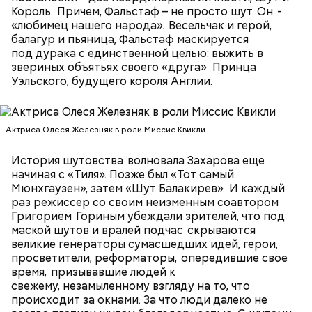
Король. Причем, Фальстаф – не просто шут. Он -
«любимец нашего народа». Весельчак и герой,
балагур и пьяница, Фальстаф маскируется
под дурака с единственной целью: выжить в
По данным на 2013 год, ремейк телевизионного
звериных объятьях своего «друга» Принца
фильма «Сделано в Лос-Анджелесе» занимает 119-
Уэльского, будущего короля Англии.
е место в списке 250 лучших фильмов по версии
IMDb. В картине рассказывается о противостоянии
банды Нила Макколи (Роберт Де Ниро), в которую
Актриса Олеся Железняк в роли Миссис Квикли
входят Крис Шихерлис, Майкл Черитто (Том
Seven Days in Sunny June (из альбома "Dynamite",
Сайзмор) и Трехо (Дэнни Трехо), и
История шутовства волновала Захарова еще
2005)
бескомпромиссного полицейского Винсента Ханны
начиная с «Тиля». Позже был «Тот самый
(Аль Пачино). По иронии судьбы Килмер играет
Мюнхгаузен», затем «Шут Балакирев». И каждый
роль, которую первоначально исполнил Питер
раз режиссер со своим неизменным соавтором
Добсон в «Сделано в Лос-Анджелесе». Тот же
Григорием Гориным убеждали зрителей, что под
Добсон играл Элвиса Пресли в фильме «Форрест
маской шутов и вралей подчас скрываются
Гамп» (1994), а Килмер выступил в образе короля
великие генераторы сумасшедших идей, герои,
рок-н-ролла фильме «Настоящая любовь» (1993).
просветители, реформаторы, опередившие свое
время, призывавшие людей к
свежему, незамыленному взгляду на то, что
происходит за окнами. За что люди далеко не