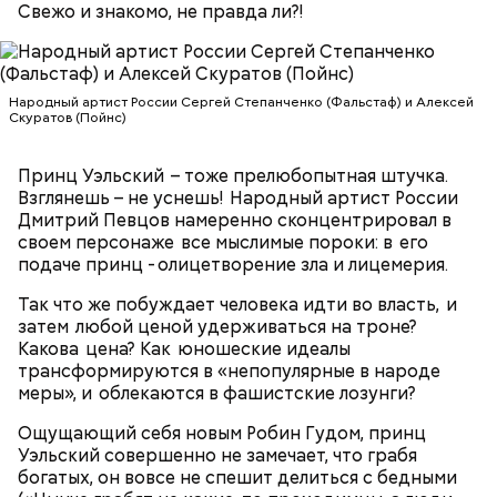
Свежо и знакомо, не правда ли?!
называть себя Джимом. Как и в «Совершенно
секретно!» он сам исполнил все песни, причем так,
что бывшие участники группы иногда не могли
отличить его исполнение от оригинальной записи.
Народный артист России Сергей Степанченко (Фальстаф) и Алексей
Однажды Килмер до такой степени вжился в роль,
You Give Me Something (из альбома "A Funk
Скуратов (Пойнс)
что прыгнул со сцены и сломал себе руку. В 1992
Odyssey", 2001)
году за эту работу он был номинирован на премию
MTV Movie Awards в категории «Лучший актер».
Принц Уэльский – тоже прелюбопытная штучка.
Взглянешь – не уснешь! Народный артист России
Дмитрий Певцов намеренно сконцентрировал в
своем персонаже все мыслимые пороки: в его
подаче принц - олицетворение зла и лицемерия.
Фото: «Дорз» (The Doors, 1991)
Так что же побуждает человека идти во власть, и
затем любой ценой удерживаться на троне?
Какова цена? Как юношеские идеалы
трансформируются в «непопулярные в народе
меры», и облекаются в фашистские лозунги?
Джим Моррисон, «Дорз» (The Doors,
Ощущающий себя новым Робин Гудом, принц
1991)
Уэльский совершенно не замечает, что грабя
богатых, он вовсе не спешит делиться с бедными