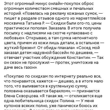
Этот огромный минус онлайн-покупок оброс
меня не было возможности сделать ее
Кроме того, финансист рекомендует обратить
огромным количеством смешных и печальных
рефинансирование в рублях, поскольку получалось
свое внимание на средства, которые можно
историй. «Повелась на рекламу кожаных сумок, —
еще дороже. На уплату ежемесячного платежа
получить за счет налогового вычета. Обычно это 13
пишет в разделе отзывов одного из маркетплейсов
уходило около половины моих доходов. Мне нужно
процентов от всей суммы, отметила специалист.
москвичка Татьяна Р. — Скидки были ого-го, цены
было снижать долговую нагрузку. Я приняла
практически пополам. Заказала. В итоге получила
решение погашать ипотеку досрочно в счет
посылку с надписями на скотче «упаковано с
уменьшения ежемесячного платежа, а не в счет
любовью». Открываю, а там сумка непонятного
сокращения срока кредита, чтобы снизить сумму
Финансовый консультант также напомнила о
цвета, причем из кожи лишь детали, а остальное —
платежа, — заявила экономист.
возможности рефинансирования ипотеки. По сути,
жуткий брезент. От обиды плакала». «Сосед мой
вы оформляете новый кредит, но на более
заказал детям надувной бассейн по дешевке, —
выгодных условиях, чтобы полностью или частично
отвечает участник обсуждения Константин. — Так
погасить предыдущий. Рефинансировать ипотеку
он сезон не прослужил — протек, уничтожив на
целесообразно в том случае, если это поможет
даче весь газон».
снизить ставку не менее чем на 1,5–2 процента.
Перед оформлением необходимо рассчитать
«Покупаю по скидкам по интернету реально все,
экономическую выгоду, учитывая процентную
что понравится, кажется — дешево, а в итоге мало
ставку, сумму и срок кредита, рассказала
того, что выливается в кругленькую сумму,
Колбасина.
половина оказывается барахлом», — признается
Елена Скворцова. «Я такая же, — откликается еще
одна любительница скидок Полина. — У меня
купонов всяких полно, уже панически боюсь их
Налоговый вычет