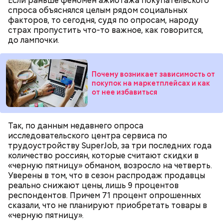
Если раньше феномен ажиотажа покупательского
спроса объяснялся целым рядом социальных
факторов, то сегодня, судя по опросам, народу
— В настоящее время я не рекомендую открывать
страх пропустить что-то важное, как говорится,
счет на шесть месяцев или год. Ключевая ставка
до лампочки.
растет, из-за этого поднимаются ставки и по
накопительным счетам. Выбирайте короткие
банковские вклады — от трех до пяти месяцев.
Новым клиентам за счет них можно получить около
Почему возникает зависимость от
11–13 процентов дохода, — отметила финансист.
покупок на маркетплейсах и как
от нее избавиться
Так, по данным недавнего опроса
исследовательского центра сервиса по
трудоустройству SuperJob, за три последних года
количество россиян, которые считают скидки в
«черную пятницу» обманом, возросло на четверть.
Уверены в том, что в сезон распродаж продавцы
реально снижают цены, лишь 9 процентов
респондентов. Причем 71 процент опрошенных
Что касается хранения денежных средств, то
сказали, что не планируют приобретать товары в
стоит использовать накопительные счета с
«черную пятницу».
максимальным процентом и банковские вклады,