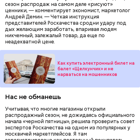
средств мы не имеем. Важно, особенно в семьях,
сезон распродаж на самом деле «рисуют»
производить учет, контроль, планирование и
ценники, — комментирует экономист, маркетолог
оптимизацию своих доходов и расходов. Овладев
Андрей Демин. — Четкая инструкция
этими навыками, можно создать хорошую
представителей Роскачества сродни удару под
финансовую подушку безопасности, — заключила
дых желающим заработать, впаривая людям
финансист.
никчемный, залежалый товар, да еще по
неадекватной цене.
Как купить электронный билет на
балет «Щелкунчик» и не
нарваться на мошенников
Нас не
обманешь
Люди часто не могут накопить нужную сумму из-за
того, что не понимают, на что тратятся деньги,
Учитывая, что многие магазины открыли
отметила Колбасина.
распродажный сезон, не дожидаясь официального
начала «черной пятницы», решила проверить совет
экспертов Роскачества на одном из популярных у
москвичей маркетплейсов. Я там