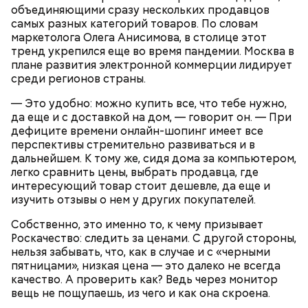
объединяющими сразу нескольких продавцов
самых разных категорий товаров. По словам
маркетолога Олега Анисимова, в столице этот
тренд укрепился еще во время пандемии. Москва в
плане развития электронной коммерции лидирует
среди регионов страны.
— В некоторых банках есть услуга
автоматического накопления. При зачислении
— Это удобно: можно купить все, что тебе нужно,
денежных средств на дебетовую карту вы можете
да еще и с доставкой на дом, — говорит он. — При
некоторую сумму переводить на счет, с каждым
дефиците времени онлайн-шопинг имеет все
разом ее повышая. Это позволит вам иметь некий
перспективы стремительно развиваться и в
Специалист добавила, что если рефинансировать
финансовый резерв, — поделилась эксперт.
дальнейшем. К тому же, сидя дома за компьютером,
ипотеку на ранних сроках, то можно снизить
легко сравнить цены, выбрать продавца, где
переплату по процентам. А если прошло уже
интересующий товар стоит дешевле, да еще и
больше половины срока кредита или вы погасили
изучить отзывы о нем у других покупателей.
более 50 процентов долга, то рефинансирование
ипотеки может быть уже нецелесообразным.
Собственно, это именно то, к чему призывает
Роскачество: следить за ценами. С другой стороны,
нельзя забывать, что, как в случае и с «черными
пятницами», низкая цена — это далеко не всегда
— У меня была долларовая ипотека, которую я
качество. А проверить как? Ведь через монитор
взяла еще до того, как стала финансовым
вещь не пощупаешь, из чего и как она скроена.
консультантом. Когда начал расти валютный курс, у