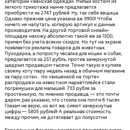
категории «женская одежда». Милый костюм из
легкого трикотажа нынче предлагается
приобрести за 2747 рублей. Ну, так себе вещица.
Однако прежняя цена указана аж 9900! Чтобы
ничего не напутать, копирую артикул и данные
производителя. На другой торговой онлайн-
площадке нахожу абсолютно такой же за 1500,
причем без учета всяких скидок. Но тут на экране
появляется реклама товаров для животных.
Пуходерка, а попросту чесалка для кошек и собак,
Также эксперт предлагает копить все денежные
предлагается за 251 рубль, против зачеркнутой
средства в рублях и лишь в крайних случаях
щедрым продавцом тысячи. Точно такую я купила
переходить на юань.
своему коту пару недель назад в обычном магазине
за пару сотен… Но «вишенкой на торте»
распродажи на известном маркетплейсе стали
погремушки для малышей. 733 рубля за
простенькую, по мнению продавца, — это почти
даром, раз указано, что стоила она почти 6 тысяч.
Глазам не верю, но вот же, сияют зачеркнутые
цифры — 5805 рублей! А реальная стоимость,
между прочим, не дотягивает до полусотни.