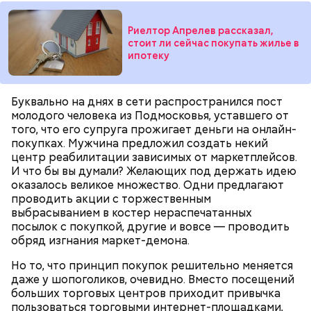
ежемесячного платежа, который многие банки
предпочитают списывать в определенный день.
Риелтор Апрелев рассказал,
стоит ли сейчас покупать жилье в
ипотеку
Буквально на днях в сети распространился пост
молодого человека из Подмосковья, уставшего от
того, что его супруга прожигает деньги на онлайн-
покупках. Мужчина предложил создать некий
центр реабилитации зависимых от маркетплейсов.
И что бы вы думали? Желающих под держать идею
Когда начинать копить
оказалось великое множество. Одни предлагают
проводить акции с торжественным
выбрасыванием в костер нераспечатанных
посылок с покупкой, другие и вовсе — проводить
обряд изгнания маркет-демона.
Не все сразу
Но то, что принцип покупок решительно меняется
даже у шопоголиков, очевидно. Вместо посещений
больших торговых центров приходит привычка
пользоваться торговыми интернет-площадками,