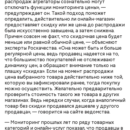
распродаж агрегаторы сознательно могут
отключать функции мониторинга цены», —
предупреждает он. Такой подход поможет
определить, действительно ли онлайн-магазин
предоставляет скидку или же цена до распродажи
была искусственно завышена, а затем снижена.
Причем совсем не факт, что скидочная цена будет
меньше или равной обычной цене, — объясняют
эксперты Роскачества. «Она может быть и больше
регулярной цены, ведь продавец надеется на то,
что большинство покупателей не отслеживают
динамику цен, а обращают внимание только на
плашку «скидка». Если на момент распродажи
цена выбранного товара действительно ниже той,
которую вы зафиксировали ранее, тогда покупку
можно осуществить. Желательно предварительно
проверить стоимость такого же товара в других
магазинах. Ведь нередки случаи, когда аналогичный
товар без скидки продавался дешевле у другого
продавца», — говорится на сайте ведомства.
— Существует множество предубеждений:
«копить опасно», «деньги руки жгут», «живем один
— Мониторинг прошлых лет по ряду товарных
раз». В результате никаких дополнительных
категорий и онлайн-услуг показал, что продавцы в