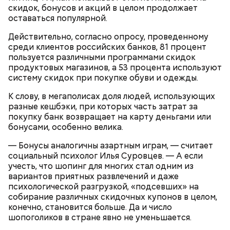
умение зарабатывать;
скидок, бонусов и акций в целом продолжает
сохранять;
оставаться популярной.
приумножать.
— Своим клиентам я рекомендую сформировать
Действительно, согласно опросу, проведенному
финансовую подушку в размере 2–6 ежемесячных
среди клиентов российских банков, 81 процент
платежей и просто хранить ее на депозите. Ввиду
пользуется различными программами скидок
того, что ипотека — долгосрочный продукт и
продуктовых магазинов, а 53 процента используют
произойти с нашим доходом может все что угодно,
систему скидок при покупке обуви и одежды.
лучше какие-то сбережения иметь на счету. В
противном случае мы можем остаться без средств
К слову, в мегаполисах доля людей, использующих
к существованию, поскольку все они пойдут на
разные кешбэки, при которых часть затрат за
досрочное погашение. Так делать не стоит, —
покупку банк возвращает на карту деньгами или
предупредил Ракута.
бонусами, особенно велика.
— Бонусы аналогичны азартным играм, — считает
По мнению специалиста, как только человек
социальный психолог Илья Суровцев. — А если
становится самостоятельным и начинает
учесть, что шопинг для многих стал одним из
зарабатывать собственные деньги, ему уже стоит
вариантов приятных развлечений и даже
задуматься о накоплениях. Помимо этого, надо
психологической разгрузкой, «подсевших» на
помнить о четырех элементах достижения
собирание различных скидочных купонов в целом,
Не стоит вкладывать в досрочное погашение все
денежного благополучия:
конечно, становится больше. Да и число
свои средства, поскольку это несет определенные
шопоголиков в стране явно не уменьшается.
риски, отметил Дмитрий Ракута. Это касается и