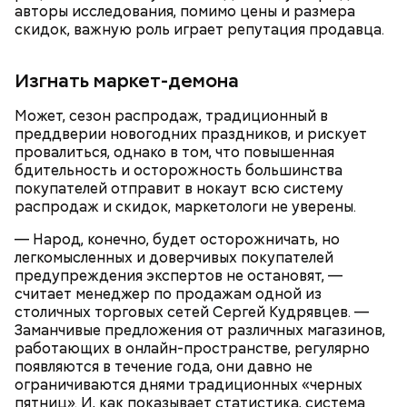
авторы исследования, помимо цены и размера
ипотеке и как он отразится на вашем бюджете.
скидок, важную роль играет репутация продавца.
Изгнать маркет-демона
— Если человек не умеет жить по средствам и
откладывать, то у него не будет денег на
Может, сезон распродаж, традиционный в
инвестиции. Самый простой способ пополнения
преддверии новогодних праздников, и рискует
своего бюджета — это получение льгот, пособий от
провалиться, однако в том, что повышенная
государства или продажа ненужных вещей на
бдительность и осторожность большинства
Avito. Например, я научила свою 13-летнюю дочь
покупателей отправит в нокаут всю систему
создавать эти объявления и размещать на сайте.
распродаж и скидок, маркетологи не уверены.
Для нее это дополнительная возможность
заработка к карманным деньгам, которые она
— Народ, конечно, будет осторожничать, но
может откладывать на дорогие кроссовки. Так
Заранее все продумать
легкомысленных и доверчивых покупателей
«расхламляется» дом, а вещам даем вторую жизнь,
предупреждения экспертов не остановят, —
— заявила эксперт.
считает менеджер по продажам одной из
столичных торговых сетей Сергей Кудрявцев. —
Заманчивые предложения от различных магазинов,
работающих в онлайн-пространстве, регулярно
появляются в течение года, они давно не
ограничиваются днями традиционных «черных
финансовая цель;
пятниц». И, как показывает статистика, система