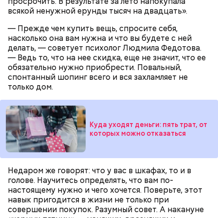
просрочить. В результате за лето напокупала
«Погодная копилка»: финансовый
«Фонд свободы»: как создать
всякой ненужной ерунды тысяч на двадцать».
эксперт Колбасина рассказала,
финансовую подушку
как откладывать деньги с
безопасности при низком доходе
— Прежде чем купить вещь, спросите себя,
помощью простой игры
насколько она вам нужна и что вы будете с ней
делать, — советует психолог Людмила Федотова.
— Ведь то, что на нее скидка, еще не значит, что ее
Рефинансирование ипотеки
— Как только приходит зарплата, люди тут же ее
обязательно нужно приобрести. Повальный,
распределяют на коммунальные услуги, продукты
спонтанный шопинг всего и вся захламляет не
«Такая дорогая недвижимость
Экономист Клешко рассказал, как
питания и так далее, а остаток откладывают. Но,
никому не нужна»: что
исправить кредитную историю и
только дом.
происходит с рынком жилья в РФ
снизить плату по процентам
как показывает практика, в результате ничего не
остается. Я советую в момент получения дохода
откладывать около двух процентов от общего
заработка и потом постепенно эту цифру
Куда уходят деньги: пять трат, от
повышать до десяти. Если грамотно провести
которых можно отказаться
оптимизацию бюджета, то эти деньги можно
— Если ваша ипотека оформлена под льготный
спокойно найти, несильно ужимаясь в расходах.
процент в рамках государственной программы, а
Либо же оставляйте для накопления
ключевая ставка и инфляция растут, кредиты
Недаром же говорят: что у вас в шкафах, то и в
фиксированную сумму в зависимости от
дорожают и при этом показатель долговой
голове. Научитесь определять, что вам по-
финансовых возможностей, — рассказала
нагрузки на ваш бюджет не превышает 25
настоящему нужно и чего хочется. Поверьте, этот
Колбасина.
процентов, то нужно оценить целесообразность
навык пригодится в жизни не только при
досрочного погашения ипотеки и выбрать тот
совершении покупок. Разумный совет. А накануне
способ, который вам подходит. Необходимо