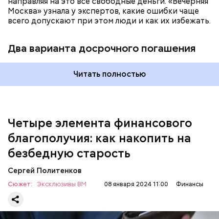
направляя на это все свободные деньги. «Вечерняя
Москва» узнала у экспертов, какие ошибки чаще
всего допускают при этом люди и как их избежать.
Два варианта досрочного погашения
— В первую очередь поймите для себя, сколько
денег вам нужно. С точки зрения финансовой
Читать полностью
грамотности это трехмесячная сумма всех
расходов семьи. Некоторые считают на полгода
или год — это довольно много. Поскольку
финансовая подушка хранится на таких
Четыре элемента финансового
консервативных инструментах, как банковские
вклады и накопительные счета, то не стоит ее
благополучия: как накопить на
«раздувать», — рассказала финансист.
безбедную старость
Сергей Политенков
Сюжет:
Эксклюзивы ВМ
08 января 2024 11:00
Финансы