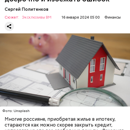
Сергей Политенков
Сюжет:
Эксклюзивы ВМ
16 января 2024 05:00
Финансы
По мнению ипотечного брокера и эксперта по
недвижимости Дмитрия Ракуты, рынок сейчас
очень обширен, поэтому нужно внимательно
читать условия досрочного погашения ипотечного
кредита.
ЖИЛЬЕ
ИПОТЕКА
ДЕНЬГИ
Причина в том, что денежные средства в таком
размере не покрывают полностью инфляцию в
текущем моменте, пояснила она.
Фото: Unsplash
Многие россияне, приобретая жилье в ипотеку,
стараются как можно скорее закрыть кредит,