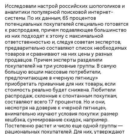
посоветовала Колбасина.
Исследовали настрой российских шопоголиков и
аналитики популярной поисковой интернет-
— Если на ипотеку будет уходить более 30
системы. По их данным, 65 процентов
процентов доходов семьи, подумайте, насколько
потенциальных покупателей специально готовятся
вам комфортно будет жить на оставшуюся сумму
к распродаже, причем подавляющее большинство
денег, — заключила собеседница «ВМ».
из них подходят к этому с максимальной
ответственностью и, следуя советам экспертов,
предварительно составляют список необходимых
товаров и сравнивают на них цены у разных
продавцов. Причем эксперты разделили
покупателей на три условные группы. В самую
большую вошли массовые потребители,
предпочитающие в «черную пятницу»
приобретать привычные для них товары, если
стоимость реально будет снижена. Любители
распродаж, склонные к спонтанным покупкам,
Финансовый консультант Колбасина подчеркнула,
составляют всего 17 процентов. Но и они,
что перед оформлением ипотечного кредита
Где хранить накопления
несмотря на доверие к «черной пятнице»,
необходимо заранее оценить объект
внимательно изучают условия покупки: размер
приобретаемой недвижимости и свои финансовые
кешбэка, суммирование скидок, например.
возможности. Стоит спросить самого себя,
Постепенно растет и число еще одной группы —
насколько для вас этот вопрос вообще актуален
рациональных покупателей. Для них, утверждают
сейчас, каким будет ежемесячный платеж по