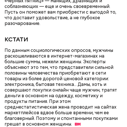
«черных пятниц» — манящих, дразнящих и
рассчитать в цифрах выгоду досрочного
соблазняющих — еще и очень своевременный.
погашения, чтобы понять, насколько вам это
По словам Колбасиной, люди создают финансовую
Пусть он поможет вам приобрести с выгодой то,
выгодно, исходя из возможностей вашего
подушку безопасности по «остаточному
что доставит удовольствие, а не глубокое
бюджета, показателя долговой нагрузки,
принципу». И это большая ошибка, поскольку так
разочарование.
финансовых целей семьи, — объяснила эксперт.
денег на жизнь практически не остается.
КСТАТИ
По данным социологических опросов, мужчины
раскошеливаются в интернет-магазинах на
Финансовый консультант и экономист Наталья
большие суммы, нежели женщины. Эксперты
Колбасина в свою очередь отметила, что сначала
объясняют это тем, что представители сильной
нужно рассчитать, насколько выгодным для вас
половины человечества приобретают в сети
будет досрочное погашение ипотеки.
товары из более дорогой ценовой категории:
электроника, бытовая техника... Дамы, хоть и
совершают покупки онлайн чаще мужчин, тратят
деньги в основном на одежду, косметику и
продукты питания. При этом
среднестатистическая жена проводит на сайтах
маркетплейсов вдвое больше времени, чем ее
благоверный. Поэтому и спонтанными покупками
грешат в основном
женщины.
Провести оптимизацию бюджета