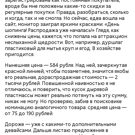
зарегистрирована как постоянный покупатель,
вроде бы мне положены какие-то скидки за
регулярные покупки. Правда, разобраться, сколько
и когда, так и не смогла. Но сейчас, едва вошла на
сайт, монитор заиграл яркими красками: «День
шопинга! Распродажа уже началась!» Глядя, как
снижены цены, кажется, что попала на аттракцион
неслыханной щедрости. Вот, например, дуршлаг
пластиковый для мытья круп и ягод. В хозяйстве
пригодится.
Нынешняя цена — 584 рубля. Над ней, зачеркнутая
красной линией, чтобы позаметнее, значится якобы
его реальная, дораспродажная стоимость — 2
Ошибки при накоплении
тысячи рублей. Повышенной наивностью я не
отличаюсь, и поверить, что кусок дырявой
пластмассы может реально потянуть на эту сумму,
никак не могу. Но проверяю, забив в поисковике
номинацию аналогичного товара: средняя цена —
от 75 до 190 рублей.
Дороже — уже с какими-то дополнительными
девайсами. Дальше листаю предложения в