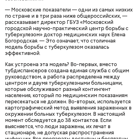
реакцией депутатов, которые даже обогнали
— Московские показатели — одни из самых низких
корреспондентов «ВМ».
по стране и в три раза ниже общероссийских, —
рассказывает директор ГБУЗ «Московский
городской научно-практический центр борьбы с
туберкулезом» доктор медицинских наук Елена
Богородская. — Это означает, что столичная
модель борьбы с туберкулезом оказалась
эффективной.
Как устроена эта модель? Во-первых, вместо
тубдиспансеров создана единая служба с общим
руководством, а работа распределена между
центром и двумя туберкулезными больницами,
— Ко мне обратились жители с жалобой по
которые обслуживают разный контингент
собачьей площадке, — поясняет муниципальный
населения, который по медицинским показаниям
депутат района Арбат Александр Лазарев. — Я
пересекаться не должен. Во-вторых, используется
вызвал сотрудников Государственного
картографический метод выявления зараженных в
бюджетного учреждения «Жилищник района
окружении больных туберкулезом. В настоящий
Арбат», которые в этот же день отремонтировали
момент обследуется до 38 контактов. Если
его.
выясняется, что люди заражены, их лечат в
стационаре, не допуская распространения
инфекции. Все препараты доступны и бесплатны.