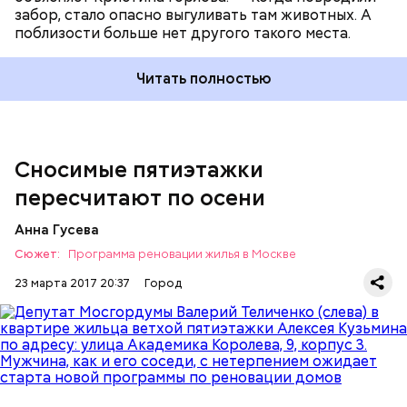
депутатов Госдумы поддержать законопроекты
забор, стало опасно выгуливать там животных. А
столичного парламента. Речь идет о введении
поблизости больше нет другого такого места.
уголовной ответственности за нападение на
медработников, об ограничении потребления
Читать полностью
вейпов, розничной продажи алкоголя и
алкоэнергетиков, а также об увеличении штрафа за
зацепинг.
Сносимые пятиэтажки
пересчитают по осени
Анна Гусева
Сюжет:
Программа реновации жилья в Москве
23 марта 2017 20:37
Город
— Власти заинтересованы в том, чтобы найти
компромисс, — заметил Гончар.