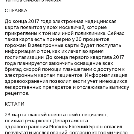
СПРАВКА
По словам Геннадия, раньше под площадкой
До конца 2017 года электронная медицинская
находились подвалы завода, часто бывали провалы
карта появится у всех москвичей, которые
грунта. Поэтому на этом месте не стали делать
прикреплены к той или иной поликлинике. Сейчас
детский городок, отдали его собачникам. Когда
такая карта есть примерно у 30 процентов
забор поломали, они сразу забили тревогу.
горожан. В электронные карты будет поступать
информация о том, как их лечат во время
госпитализации. До конца первого квартала 2017
года планируется закончить оснащение всех
бригад скорой помощи планшетами с доступом к
электронным картам пациентов. Информатизация
здравоохранения позволит вести учет имеющихся
лекарственных препаратов и отслеживать выписку
рецептов.
— Мы сами следим за территорией, выбрали даже
КСТАТИ
ответственного за площадку, — рассказывает
23 марта главный внештатный специалист,
местный житель Геннадий Степанов, открывая
- Проект федерального закона официально
психиатр-нарколог Департамента
калитку собственным ключом и запуская собаку. —
направлен во все субъекты федерации, и наша
здравоохранения Москвы Евгений Брюн огласил
Видите, замок даже повесили, чтобы не собирались
комиссия вместе с комиссией по
результаты исследований, согласно которым число
компании и не мусорили. А всем владельцам собак