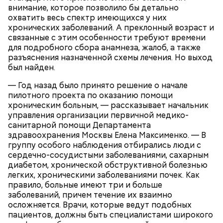
внимание, которое позволило бы детально
охватить весь спектр имеющихся у них
хронических заболеваний. А преклонный возраст и
связанные с этим особенности требуют времени
для подробного сбора анамнеза, жалоб, а также
разъяснения назначенной схемы лечения. Но выход
был найден.
— Год назад было принято решение о начале
пилотного проекта по оказанию помощи
В Центральном административном округе
хроническим больным, — рассказывает начальник
установлено 68 площадок для выгула собак. И
управления организации первичной медико-
только две из них — в районе Арбат. Первая — на
санитарной помощи Департамента
Новинском бульваре, вторая — в Калошином
здравоохранения Москвы Елена Максименко. — В
переулке. Площадки для выгула должны быть
группу особого наблюдения отбирались люди с
расположены не менее чем в пяти метрах от дома.
сердечно-сосудистыми заболеваниями, сахарным
диабетом, хронической обструктивной болезнью
легких, хроническими заболеваниями почек. Как
правило, больные имеют три и больше
заболеваний, причем течение их взаимно
осложняется. Врачи, которые ведут подобных
пациентов, должны быть специалистами широкого