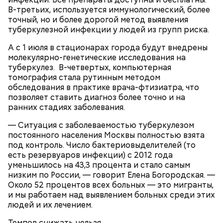
В-третьих, используется иммунологический, более
точный, но и более дорогой метод выявления
туберкулезной инфекции у людей из групп риска.
А с 1 июля в стационарах города будут внедрены
молекулярно-генетические исследования на
туберкулез. В-четвертых, компьютерная
томография стала рутинным методом
Подходим к месту, где мусоровоз задел забор. А
обследования в практике врача-фтизиатра, что
он... уже отремонтирован и выглядит как
позволяет ставить диагноз более точно и на
новенький. Оказалось, буквально несколько часов
ранних стадиях заболевания.
назад бригада «Жилищника» восстановила
поломку.
— Ситуация с заболеваемостью туберкулезом
постоянного населения Москвы полностью взята
под контроль. Число бактериовыделителей (то
есть резервуаров инфекции) с 2012 года
уменьшилось на 43,3 процента и стало самым
низким по России, — говорит Елена Богородская. —
Около 52 процентов всех больных — это мигранты,
и мы работаем над выявлением больных среди этих
людей и их лечением.
Темпов снижать нельзя.