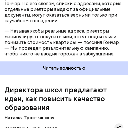
Гончар. По его словам, списки с адресами, которые
отдельные риелторы выдают за официальные
документы, могут оказаться верными только при
случайном совпадении.
- Задача московской школы сегодня подготовить
выпускника к жизни и труду в конвергентном
— Называя якобы реальные адреса, риелторы
мире, - подчеркнул Рытов, уточнив, что программы
манипулируют покупателями, хотят поднять или
конвергентного обучения школьников
понизить стоимость квартиры, — пояснил Гончар.
разрабатывают заместители директоров.
— Мы проведем разъяснительную кампанию,
чтобы никто не вводил горожан в заблуждение.
Читать полностью
Директора школ предлагают
Иванцов предложил отойти от классического
подхода, когда школьники выбирают какое-то
идеи, как повысить качество
направление - математическое, гуманитарное,
образования
естественно-научное - и углубленно изучают
отдельные предметы. Ученики школы №814
Наталья Тростьянская
участвуют в различных проектах, пробуя себя в
разных областях. Такой подход, по мнению