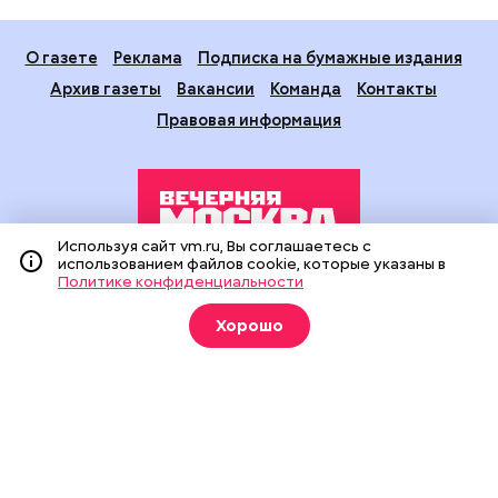
О газете
Реклама
Подписка на бумажные издания
Архив газеты
Вакансии
Команда
Контакты
Правовая информация
Используя сайт vm.ru, Вы соглашаетесь с
использованием файлов cookie, которые указаны в
Политике конфиденциальности
Издание создано при финансовой поддержке Департамента
средств массовой информации и рекламы города Москвы.
Хорошо
На сайте применяются рекомендательные технологии
(информационные технологии предоставления информации
на основе сбора, систематизации и анализа сведений,
относящихся к предпочтениям пользователей сети
«Интернет», находящихся на территории Российской
Федерации).
Сетевое издание "Вечерняя Москва" (18+) зарегистрировано
в Федеральной службе по надзору в сфере связи,
информационных технологий и массовых коммуникаций