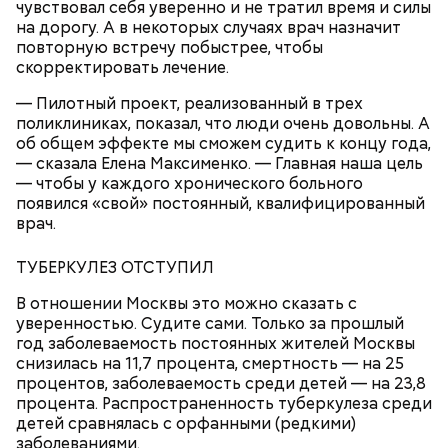
чувствовал себя уверенно и не тратил время и силы
на дорогу. А в некоторых случаях врач назначит
повторную встречу побыстрее, чтобы
скорректировать лечение.
— Хорошо, что районные власти быстро решили
проблему, — радуется Надежда Тихомирова,
— Пилотный проект, реализованный в трех
которая тоже пришла на площадку с питомцем. —
поликлиниках, показал, что люди очень довольны. А
Спасибо им.
об общем эффекте мы сможем судить к концу года,
— сказала Елена Максименко. — Главная наша цель
— чтобы у каждого хронического больного
появился «свой» постоянный, квалифицированный
врач.
ТУБЕРКУЛЕЗ ОТСТУПИЛ
В отношении Москвы это можно сказать с
уверенностью. Судите сами. Только за прошлый
год заболеваемость постоянных жителей Москвы
снизилась на 11,7 процента, смертность — на 25
процентов, заболеваемость среди детей — на 23,8
процента. Распространенность туберкулеза среди
детей сравнялась с орфанными (редкими)
Жители остались довольны такой оперативной
заболеваниями.