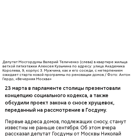
Повышению качества школьного образования
Депутат Мосгордумы Валерий Теличенко (слева) в квартире жильца
также способствуют программы дополнительной
ветхой пятиэтажки Алексея Кузьмина по адресу: улица Академика
Законопроект о реновации жилищного фонда
Королева, 9, корпус 3. Мужчина, как и его соседи, с нетерпением
профессиональной подготовки педагогов и
Москвы, в рамках которого могут быть переселены
ожидает старта новой программы по реновации домов / Фото: Антон
городские акции, такие как «ЕГЭ: из года в год».
Гердо, «Вечерняя Москва»
до 1,6 миллиона человек, был внесен в Госдуму 10
Важно, что на выпускных экзаменах работают
марта. После его рассмотрения будут учтены
23 марта в парламенте столицы презентовали
учителя, которые прошли экспертную подготовку в
замечания регионов, включая предложения
концепцию социального кодекса, а также
ПЯТИЭТАЖКИ
Московском институте открытого образования. В
Мосгордумы. Гончар подчеркнул: снесут только те
этом году специалисты института обучили в
обсудили проект закона о сносе хрущевок,
дома, жители которых дали на это согласие.
полтора раза больше педагогов, чем в прошлом:
переданный на рассмотрение в Госдуму.
7476 экспертов, которые примут участие в
проверке экзаменационных работ выпускников 9 и
Первые адреса домов, подлежащих сносу, станут
11 классов.
известны не раньше сентября. Об этом вчера
рассказал депутат Госдумы от Москвы Николай