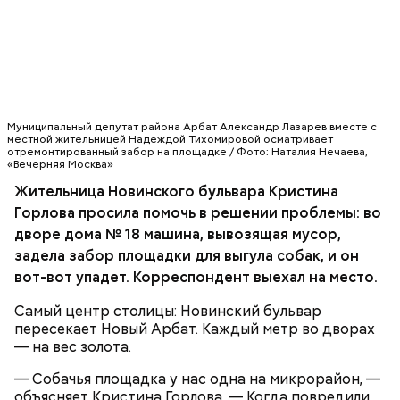
На площадке чисто, видно, что регулярно
проводится уборка. По словам местных жителей,
она всегда считалась образцовой.
Муниципальный депутат района Арбат Александр Лазарев вместе с
местной жительницей Надеждой Тихомировой осматривает
РЕВИЗОР
— Принятия этих законов ждут не только
отремонтированный забор на площадке / Фото: Наталия Нечаева,
«Вечерняя Москва»
москвичи, но и жители других регионов России, —
заявил секретарь Московского городского
Жительница Новинского бульвара Кристина
отделения партии «Единая Россия», заместитель
Горлова просила помочь в решении проблемы: во
председателя Мосгордумы Андрей Метельский.
дворе дома № 18 машина, вывозящая мусор,
задела забор площадки для выгула собак, и он
вот-вот упадет. Корреспондент выехал на место.
Самый центр столицы: Новинский бульвар
пересекает Новый Арбат. Каждый метр во дворах
— на вес золота.
— Собачья площадка у нас одна на микрорайон, —
Кроме того, московские единороссы попросили
объясняет Кристина Горлова. — Когда повредили