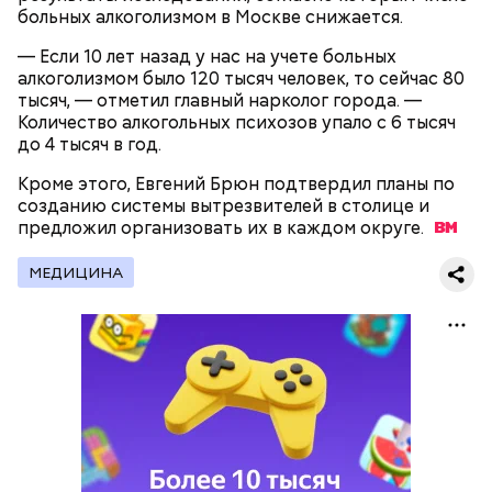
градостроительству, государственной
больных алкоголизмом в Москве снижается.
раздали ключи.
собственности и землепользованию проведет
расширенное заседание комиссий, будем готовить
— Если 10 лет назад у нас на учете больных
положительный отзыв на этот законопроект.
алкоголизмом было 120 тысяч человек, то сейчас 80
Надеюсь, что инициативу поддержат наши коллеги
тысяч, — отметил главный нарколог города. —
в Государственной думе.
Количество алкогольных психозов упало с 6 тысяч
до 4 тысяч в год.
Кроме этого, Евгений Брюн подтвердил планы по
созданию системы вытрезвителей в столице и
предложил организовать их в каждом
округе.
МЕДИЦИНА
На площадку заходят мужчина и женщина со
своими питомцами.
Степан Орлов,
председатель комиссии
Мосгордумы по городскому хозяйству и жилищной
политике: