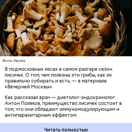
разрушать яйца некоторых паразитов.
— Первые двое суток мы постоянно были на ногах.
Использование лисичек считается оптимальным
Каждые два часа ездили делать замеры радиации.
среди альтернативных антипаразитарных
Время от выезда до выезда — на отдых. Работа и
ЗДОРОВЬЕ
ВРАЧИ
ГРИБЫ
ПРОДУКТЫ
программ, — подчеркнул специалист.
есть работа. Ее надо выполнять, — говорит он.
При встрече с шаровой молнией важно не
Фото: Pexels
паниковать, подчеркнул Бычков:
В подмосковных лесах в самом разгаре сезон
лисичек. О том, чем полезны эти грибы, как их
правильно собирать и есть, — в материале
«Вечерней Москвы».
Как рассказал врач — диетолог-эндокринолог
В Припяти он проработал восемь суток. В его
Антон Поляков, преимущество лисичек состоит в
задачу входило измерение уровня радиации в
«Грязная» зона: возможна ли
том, что они обладают иммуномодулирующим и
воздухе. Кроме того, Макеев участвовал в
жизнь в пострадавших от
антипаразитарным эффектом.
эвакуации населения из города, которую, по его
Чернобыльской аварии районах
мнению, нужно было делать раньше на несколько
дней.
Читать полностью