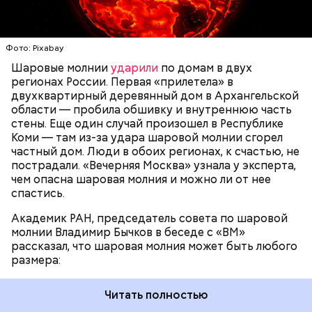
доходить до нескольких метров. Шаровая молния
проходит и через стекла, даже часто не оставляя
следов. Она как капля стекает, растекается. Может
УЧЕНЫЕ
МОЛНИИ
ПОГОДА
и в окно влезть, причем в двухметровое.
Фото: Pixabay
Сжимается, как воздушный шар, и проходит.
Шаровые молнии
ударили
по домам в двух
регионах России. Первая «прилетела» в
двухквартирный деревянный дом в Архангельской
По его словам, солдаты не знали о масштабах
области — пробила обшивку и внутреннюю часть
трагедии. Подобных аварий раньше не случалось.
стены. Еще один случай произошел в Республике
Поэтому он не испытывал страха.
Коми — там из-за удара шаровой молнии сгорел
частный дом. Люди в обоих регионах, к счастью, не
пострадали. «Вечерняя Москва» узнала у эксперта,
чем опасна шаровая молния и можно ли от нее
спастись.
Академик РАН, председатель совета по шаровой
молнии Владимир Бычков в беседе с «ВМ»
рассказал, что шаровая молния может быть любого
размера:
Читать полностью