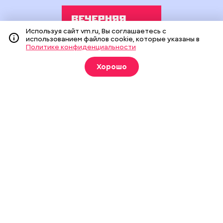
Используя сайт vm.ru, Вы соглашаетесь с
использованием файлов cookie, которые указаны в
Политике конфиденциальности
Издание создано при финансовой поддержке Департамента
Хорошо
средств массовой информации и рекламы города Москвы.
На сайте применяются рекомендательные технологии
(информационные технологии предоставления информации
на основе сбора, систематизации и анализа сведений,
относящихся к предпочтениям пользователей сети
«Интернет», находящихся на территории Российской
Федерации).
Сетевое издание "Вечерняя Москва" (18+) зарегистрировано
в Федеральной службе по надзору в сфере связи,
информационных технологий и массовых коммуникаций
(Роскомнадзор). Свидетельство о регистрации ЭЛ № ФС 77 -
90524 от 09.12.2025. Учредитель: АО "Редакция газеты
"Вечерняя Москва". Главный редактор
vm.ru
: Александр
Геннадьевич Глуходедов. Адрес редакции: 127015, г.Москва,
Бумажный пр-д, д. 14, стр. 2. Телефон:
+7(499)557-04-24
. Адрес
эл.почты:
edit@vm.ru
. Почта для связи с редакцией сайта:
news@vm.ru
.