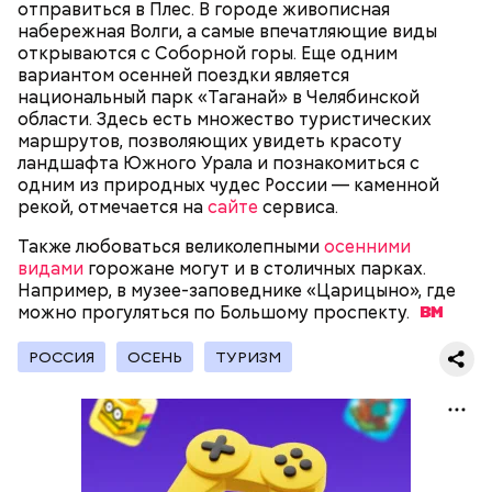
По его словам, молния может распасться, улететь
секретарь партийной организации сжалился и
отправиться в Плес. В городе живописная
или просто погаснуть. Однако есть риск, что она
выделил нам цветной телевизор. И мы вечером
«Новым рекордам — быть»: как
набережная Волги, а самые впечатляющие виды
может и взорваться.
активность Эль-Ниньо может
смогли посмотреть матч, — вспоминает он.
открываются с Соборной горы. Еще одним
отразиться на предстоящем лете
вариантом осенней поездки является
в России
национальный парк «Таганай» в Челябинской
области. Здесь есть множество туристических
маршрутов, позволяющих увидеть красоту
ландшафта Южного Урала и познакомиться с
одним из природных чудес России — каменной
рекой, отмечается на
сайте
сервиса.
Поляков предупредил: не стоит собирать грибы у
Также любоваться великолепными
осенними
обочин дорог или рядом с промышленными
Одним из запоминающихся событий того периода
видами
горожане могут и в столичных парках.
предприятиями, так как они могут накапливать в
для Макеева стал футбольный матч между
Например, в музее-заповеднике «Царицыно», где
себе токсические вещества.
киевским «Динамо» и мадридским «Атлетико»,
можно прогуляться по Большому
проспекту.
который состоялся 3 мая в Киеве. Полк Макеева жил
в палатках в лесу около Варовичей, в 12 километрах
РОССИЯ
ОСЕНЬ
ТУРИЗМ
от Припяти. А солдатам очень хотелось увидеть
трансляцию матча. Макеев поехал к секретарю
— Может пробить заряд на человека. Нужно вести
партийной организации колхоза и попросил
себя очень осторожно, будто увидели дикого
одолжить телевизор.
зверя, затаиться, — добавил академик.