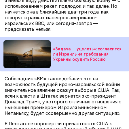
я имею в виду действительно большую войну — с
эксперимент. Бабич заверил, что туристам не стоит
использованием ракет, подлодок и так далее. Но
беспокоиться насчет риска получить опасную дозу
начнется она в ближайшие два–три года, как
радиации.
говорят в рамках маневров американо-
— Но передвижение стрелок часов никак не
израильских ВВС, или сегодня–завтра —
решает насущных проблем вооружения и экологии.
предсказать нельзя.
Есть масса могущественных субъектов
международных отношений, которые
руководствуются своими эгоистическими
«Задача — уцелеть»: согласится
соображениями, используя эту теперь уже
ли Израиль на требования
рекламную фишку, чтобы привлечь средства для
Украины осудить Россию
реализации своих новых не менее нелепых и
ненужных проектов. Это классическое
замыливание глаз, — высказал свое мнение военный
Собеседник «ВМ» также добавил, что на
эксперт.
возможность будущей ирано-израильской войны
значительное влияние окажут выборы в США. Так,
— Для группы из пяти человек такое путешествие
если к власти в Штатах вернется экс-президент
обойдется в пределах 340 белорусских рублей
Дональд Трамп, у которого отличные отношения с
(около 10311 рублей по ЦБ РФ — п
рим. «ВМ»
), —
нынешним премьером Израиля Биньямином
уточнил он.
Нетаньяху, будет «совершенно другая ситуация».
В Пентагоне опровергли причастность США к
Он заметил, что в мире действительно непростая