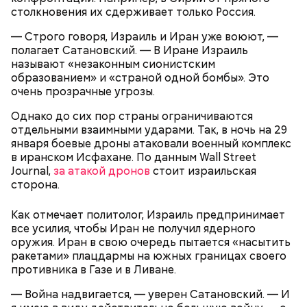
напоминающая о проблемах экологии и ядерной
столкновения их сдерживает только Россия.
угрозы, — основание лишний раз задуматься о том,
что физический мир не вечен и только в наших
— Строго говоря, Израиль и Иран уже воюют, —
силах сделать все, чтобы продлить жизнь себе и
полагает Сатановский. — В Иране Израиль
— Во время перелета вы больше облучаетесь, чем в
окружающей нас природе:
называют «незаконным сионистским
период нахождения не территории в течение
образованием» и «страной одной бомбы». Это
одного рабочего дня, — констатировал он.
очень прозрачные угрозы.
Однако до сих пор страны ограничиваются
отдельными взаимными ударами. Так, в ночь на 29
января боевые дроны атаковали военный комплекс
в иранском Исфахане. По данным Wall Street
Journal,
за атакой дронов
стоит израильская
сторона.
Как отмечает политолог, Израиль предпринимает
Лишний повод задуматься об экологии
все усилия, чтобы Иран не получил ядерного
оружия. Иран в свою очередь пытается «насытить
ракетами» плацдармы на южных границах своего
противника в Газе и в Ливане.
Гид отметил, что еще далеко не все туристические
— Война надвигается, — уверен Сатановский. — И
маршруты проложены, пока это больше похоже на