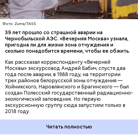
территория под защитой, здесь строгий
пропускной режим и круглосуточное наблюдение,
БЕЛАРУСЬ
ЧЕРНОБЫЛЬ
— отметил Бабич.
Фото: Zuma/TASS
39 лет прошло со страшной аварии на
Чернобыльской АЭС. «Вечерняя Москва» узнала,
Часы Судного дня — прибыльный
пригодна ли для жизни зона отчуждения и
проект
сколько понадобится времени, чтобы ее обжить.
Как рассказал корреспонденту «Вечерней
Москвы» экскурсовод Андрей Бабич, спустя два
года после аварии, в 1988 году, на территории
трех районов белорусской зоны отчуждения —
Хойникского, Наровлянского и Брагинского — был
создан Полесский государственный радиационно-
Каждый год — в зависимости от того, какие
экологический заповедник. Но первую
события происходят в мире, — ученые,
экскурсионную группу сюда запустили только в
нобелевские лауреаты и специалисты по ядерной
2018 году.
безопасности из экспертного совета «Бюллетеня
ученых-атомщиков» принимают решение о
Читать полностью
переводе стрелки. Например, в 2017-м причиной
перевода на полминуты вперед послужили как