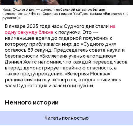
общественность не сидеть на этой пороховой
ядерного оружия. Согласно концепции, сама
бочке сложа руки:
АПОКАЛИПСИС
КАТАСТРОФЫ
Часы Судного дня — символ глобальной катастрофы для
катастрофа произойдет, когда минутная стрелка
человечества / Фото: Скриншот видео YouTube-канала «Euronews (на
достигнет полуночи. За всю историю их
русском)»
существования стрелки часов не раз переводили
В январе 2025 года часы Судного дня стали
на
как ближе, так и дальше от полуночи. Но в 2018
одну секунду ближе
к полуночи. Это —
году часы Судного дня впервые за очень долгое
наименьшее время до «ядерной полуночи», к
время показали свое самое близкое к катастрофе
которому приближался мир: до «Судного дня»
время — без двух минут полночь. Вторая холодная
осталось 89 секунд. Председатель совета науки и
война между США и уже Россией стала обыденным
безопасности «Бюллетеня ученых-атомщиков»
предметом обсуждения для аналитиков со всего
Дэниел Холтс напомнил, что каждый перевод часов
мира. Но, помимо перспективы отправиться в
вперед демонстрирует крайнюю опасность, а
«атомный рай», с 2007 года на стрелку часов
также предупреждение. «Вечерняя Москва»
влияет еще одна глобальная угроза —
решила выяснить у экспертов, откуда появились
климатические изменения.
часы Судного дня и зачем они нужны.
Немного истории
Читать полностью