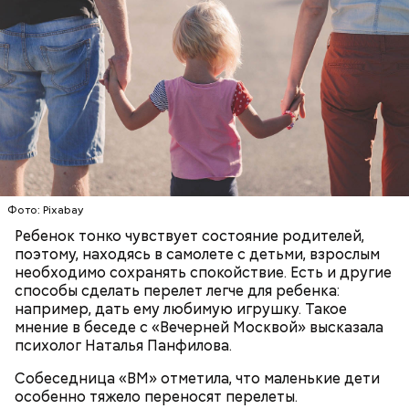
— Бояться шаровых молний не надо, важно
сохранять спокойствие. Обычная молния — это
серьезно, особенно если находитесь в воде, около
Фото: Pixabay
высоких зданий и предметов, около деревьев, —
Ребенок тонко чувствует состояние родителей,
отметил ученый.
поэтому, находясь в самолете с детьми, взрослым
необходимо сохранять спокойствие. Есть и другие
способы сделать перелет легче для ребенка:
например, дать ему любимую игрушку. Такое
мнение в беседе с «Вечерней Москвой» высказала
психолог Наталья Панфилова.
Собеседница «ВМ» отметила, что маленькие дети
особенно тяжело переносят перелеты.