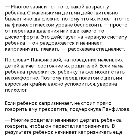
— Многое зависит от того, какой возраст у
ребенка. С маленькими детьми действительно
бывает иногда сложно, потому что их может что-то
Опасные виды грибов хорошо маскируются под
на физиологическом уровне беспокоить — просто
съедобные, поэтому неопытным людям очень
от перепада давления или еще какого-то
Однако если молния все же взорвется, то это
сложно
распознать ложный гриб
. Как отличить
дискомфорта. Это действует на нервную систему
может привести к тому, что человек получит ожоги
съедобные грибы от ядовитых — в материале «ВМ».
ребенка — он раздражается и начинает
или загорится помещение, предупредил эксперт.
капризничать, плакать, — рассказала специалист.
По словам Панфиловой, на поведение маленьких
детей влияет состояние их родителей. Если мама
ребенка тревожится, ребенку также может стать
некомфортно. Поэтому перед полетом с детьми
взрослым крайне важно успокоиться, уверена
психолог.
А в лесах Шатурского округа Московской области
грибники все чаще стали находить мутинус
Если ребенок капризничает, не стоит прямо
Равенеля. Это гриб, который также известен как
говорить ему прекратить, подчеркнула Панфилова.
сморчок вонючий или веселка вонючая. Мутинус
Равенеля завезли в Евразию из Северной Америки,
— Многие родители начинают дергать ребенка,
— Заранее предсказать, как объект себя поведет,
и в последние годы он стал все чаще встречаться в
говорить, чтобы он перестал капризничать. В
невозможно. Если допустить резкое движение,
средней полосе России.
Не опасен ли он и можно
результате ребенок начинает капризничать еще
поток воздуха может увлечь шар за человеком, и