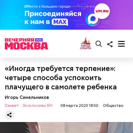
«Иногда требуется терпение»:
четыре способа успокоить
плачущего в самолете ребенка
Он также рассказал, что появление шаровых
молний не редкость и в Москве.
Игорь Синельников
Сюжет:
Эксклюзивы ВМ
08 марта 2023 18:00
Общество