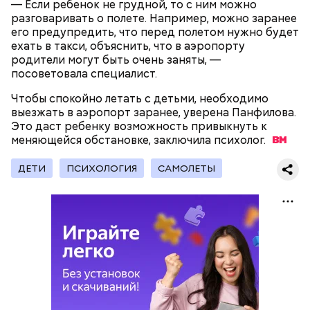
— Если ребенок не грудной, то с ним можно
разговаривать о полете. Например, можно заранее
его предупредить, что перед полетом нужно будет
ехать в такси, объяснить, что в аэропорту
родители могут быть очень заняты, —
Поляков предупредил: не стоит собирать грибы у
посоветовала специалист.
обочин дорог или рядом с промышленными
предприятиями, так как они могут накапливать в
Чтобы спокойно летать с детьми, необходимо
себе токсические вещества.
выезжать в аэропорт заранее, уверена Панфилова.
Это даст ребенку возможность привыкнуть к
меняющейся обстановке, заключила
психолог.
ДЕТИ
ПСИХОЛОГИЯ
САМОЛЕТЫ
— Может пробить заряд на человека. Нужно вести
себя очень осторожно, будто увидели дикого
зверя, затаиться, — добавил академик.
Кроме того, в лисичках содержится эргостерол