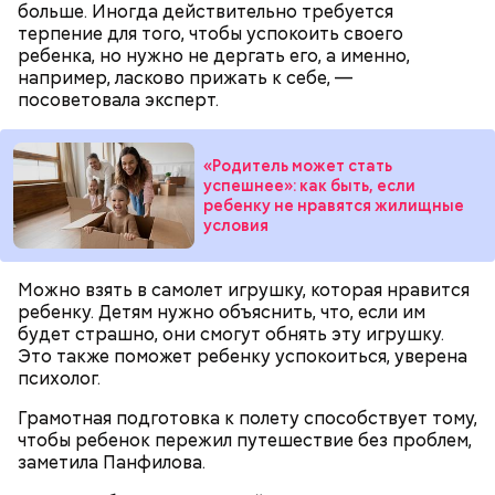
ли собирать
обычные грибы, которые растут
больше. Иногда действительно требуется
тот будет следовать за ним до тех пор, пока не
рядом, «Вечерней Москве» рассказал эксперт по
терпение для того, чтобы успокоить своего
угаснет, — объяснил Бычков. — Но чаще всего они
грибам Дмитрий Тихомиров.
ребенка, но нужно не дергать его, а именно,
не взрываются. Это редкий случай. Обычно энергия
например, ласково прижать к себе, —
у них кончается и они затухают.
посоветовала эксперт.
«Родитель может стать
успешнее»: как быть, если
ребенку не нравятся жилищные
— Лисички можно употреблять в различном виде:
условия
жареном, вареном, тушеном, сушеном и соленом.
Вернет молодость и снизит
Однако с точки зрения пользы лучше отдать
воспаление: диетолог Писарева
предпочтение маринованным, соленым и тушеным
рассказала о пользе черники
Можно взять в самолет игрушку, которая нравится
вариациям, — посоветовал эндокринолог.
ребенку. Детям нужно объяснить, что, если им
будет страшно, они смогут обнять эту игрушку.
Это также поможет ребенку успокоиться, уверена
По его словам, молния может распасться, улететь
психолог.
или просто погаснуть. Однако есть риск, что она
«Новым рекордам — быть»: как
может и взорваться.
активность Эль-Ниньо может
Грамотная подготовка к полету способствует тому,
отразиться на предстоящем лете
чтобы ребенок пережил путешествие без проблем,
в России
заметила Панфилова.