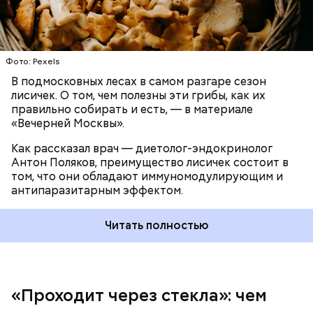
При встрече с шаровой молнией важно не
Фото: Pexels
паниковать, подчеркнул Бычков:
В подмосковных лесах в самом разгаре сезон
лисичек. О том, чем полезны эти грибы, как их
правильно собирать и есть, — в материале
«Вечерней Москвы».
Как рассказал врач — диетолог-эндокринолог
Антон Поляков, преимущество лисичек состоит в
том, что они обладают иммуномодулирующим и
антипаразитарным эффектом.
Читать полностью
«Проходит через стекла»: чем
Среднее время жизни молнии (маленькой и