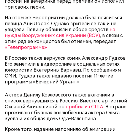
России: на вечеринке перед премией он исполнил
три своих песни.
На этом же мероприятии должна была появиться
певица Ани Лорак. Однако зрители ее так и не
увидели. Певицу обвиняли в сборе средств
на
нужды Вооруженных сил Украины (ВСУ)
, в связи с
этим ряд ее концертов был отменен, передает
«Телепрограмма»
.
В Россию также вернулся комик Александр Гудков.
Его заметили в видеоролике в социальных сетях
юмористки Екатерины Варнавы. По сообщениям
СМИ, Гудков также недавно посетил 11-летие
программы «Вечерний Ургант».
Актера Данилу Козловского также включили в
список вернувшихся в Россию. Вместе с артисткой
Оксаной Акиньшиной он
прибыл из США
. В стране
проживают бывшая возлюбленная актера Ольга
Зуева и их общая дочь Ода-Валентина.
Кроме того, издание напомнило об эмиграции