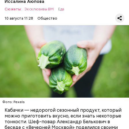
Иссалина Аюпова
Сюжеты:
Эксклюзивы ВМ
Еда
10 августа 11:28
Общество
Что понадобится:
ЕДА
РЕЦЕПТЫ
Ингредиенты
Фото: Pexels
Кабачки — недорогой сезонный продукт, который
можно приготовить вкусно, если знать некоторые
тонкости. Шеф-повар Александр Белькович в
беседе с «Вечерней Москвой» поделился своими