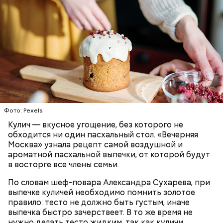
Первый необычный рецепт кулича несколько
отличается от классической рецептуры, так как
содержит нестандартную начинку:
ПРАЗДНИКИ
РЕЦЕПТЫ
ПАСХА
Фото: Pexels
Кулич — вкусное угощение, без которого не
обходится ни один пасхальный стол. «Вечерняя
Москва» узнала рецепт самой воздушной и
ароматной пасхальной выпечки, от которой будут
в восторге все члены семьи.
По словам шеф-повара Александра Сухарева, при
выпечке куличей необходимо помнить золотое
правило: тесто не должно быть густым, иначе
выпечка быстро зачерствеет. В то же время не
нужно делать тесто жидким, так как куличи