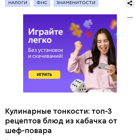
НАЛОГИ
ФНС
ЗНАМЕНИТОСТИ
150 граммов изюма.
Кабачок — 1 шт.
Желтый болгарский перец — 1 шт.
Красный болгарский перец — 1 шт.
Зеленый перец — 1 шт.
Красный лук — 1 шт.
Баклажан — 1 шт.
Для кулича понадобится:
Помидор — 2 шт.
Сыр адыгейский —200 гр.
Соль по вкусу.
Кулинарные тонкости: топ-3
рецептов блюд из кабачка от
шеф-повара