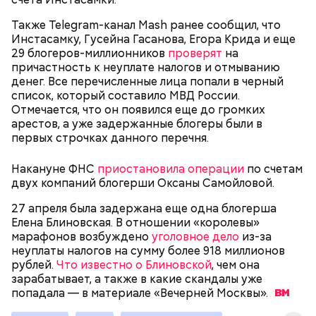
масляной основой.
Сахар — 1 ст. ложка.
Также Telegram-канал Mash ранее сообщил, что
После объединения и тщательного «микса»
Инстасамку, Гусейна Гасанова, Егора Крида и еще
этих ингредиентов, необходимо добавлять
Способ приготовления
29 блогеров-миллионников
проверят
на
изюм, цукаты, которые вы пожелаете, и снова
причастность к неуплате налогов и отмыванию
взбить. Но не миксером, а ложкой или
денег. Все перечисленные лица попали в черный
кухонной лопаткой, чтобы не измельчить
список, который составило МВД России.
сухофрукты.
Отмечается, что он появился еще до громких
арестов, а уже задержанные блогеры были в
первых строчках данного перечня.
Накануне ФНС
приостановила операции
по счетам
двух компаний блогерши Оксаны Самойловой.
200 граммов сливочного масла;
27 апреля была задержана еще одна блогерша
1 стакан сахара;
Елена Блиновская. В отношении «королевы»
10 граммов ванильного сахара;
марафонов возбуждено
уголовное дело
из-за
1/4 чайной ложки соли;
Для заправки:
неуплаты налогов на сумму более 918 миллионов
4 куриных яйца;
рублей.
Что известно о Блиновской
, чем она
100 граммов сока апельсина и столовая ложка
зарабатывает, а также в какие скандалы уже
цедры;
попадала — в материале «Вечерней
Москвы».
350 граммов муки;
2 чайных ложки разрыхлителя;