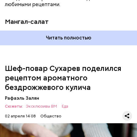
любимыми рецептами.
Мангал-салат
Читать полностью
— Этот вариант кулича не содержит дрожжей,
поэтому люди, которые любят сидеть на диете,
оценят его.
Шеф-повар Сухарев поделился
рецептом ароматного
бездрожжевого кулича
Рафаэль Залян
Сюжеты:
Эксклюзивы ВМ
Еда
02 апреля 14:08
Общество