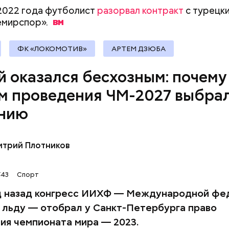
документы
2022 года футболист
разорвал контракт
с турецк
мирспор».
ФК «ЛОКОМОТИВ»
АРТЕМ ДЗЮБА
й оказался бесхозным: почему
американцам и канадцам чемпионаты мира никогда
ны, их внутреннее первенство проходит интересн
м проведения ЧМ-2027 выбра
е. Не хотели города принимать чемпионат еще и 
ХОККЕЙ
САНКТ-ПЕТЕРБУРГ
анию
то там не будет русских. Нас нет, а значит, и уров
ми не поехали белорусы, которые в хоккее одни из
итрий Плотников
:43
Спорт
д назад конгресс ИИХФ — Международной фе
а льду — отобрал у Санкт-Петербурга право
ия чемпионата мира — 2023.