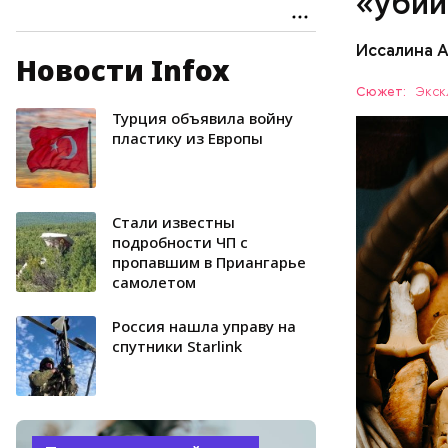
«убий
Иссалина 
Новости Infox
— В них т
комбинаци
Сюжет:
Экск
Использов
Турция объявила войну
ЗДОРОВЬ
антипараз
пластику из Европы
Стали известны
подробности ЧП с
пропавшим в Приангарье
самолетом
Россия нашла управу на
спутники Starlink