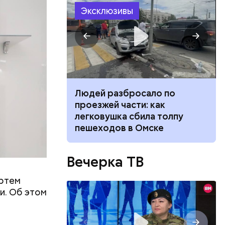
Эксклюзивы
ч: поможет ли
Людей разбросало по
ок сбросить
проезжей части: как
легковушка сбила толпу
пешеходов в Омске
вареном,
ы лучше
риациям,
Вечерка ТВ
Артем
и. Об этом
 и снизит
олог
ала о