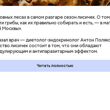
овных лесах в самом разгаре сезон лисичек. О том
ти грибы, как их правильно собирать и есть, — в м
 Москвы».
азал врач — диетолог-эндокринолог Антон Поляко
дывания
День качания на качелях и
тво лисичек состоит в том, что они обладают
День пьяного
День шампанского: какие
дулирующим и антипаразитарным эффектом.
кие праздники
праздники отмечают в Росси
оссии и мире 5
и мире 4 августа
Читать полностью