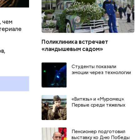
, чем
атериале
Поликлиника встречает
«ландышевым садом»
в,
День арбуза и День поцелуев
День собира
с зеркалом: какие праздники
Международ
Студенты показали
и
отмечают в России и мире 3
холостяка: 
эмоции через технологии
августа
отмечают в 
августа
«Витязь» и «Муромец».
Первые среди тяжелых
Пенсионер подготовил
выставку ко Дню Победы