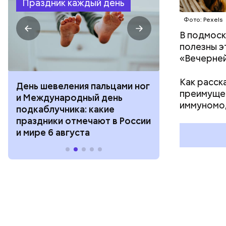
Праздник каждый день
Фото: Pexels
В подмоск
полезны э
«Вечерней
Как расск
День шевеления пальцами ног
День разгля
преимущес
и Международный день
горизонта и 
иммуномо
подкаблучника: какие
курсанта: ка
праздники отмечают в России
отмечают в Р
и мире 6 августа
августа