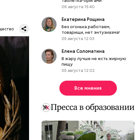
таблетка-оригами
06 августа 15:40
Екатерина Рощина
тва). Эта
Без огонька работаем,
.
щество
товарищи, нет энтузиазма!
ернативных
05 августа 12:03
Елена Соломатина
В жару лучше не есть жирную
пищу
05 августа 12:02
Все мнения