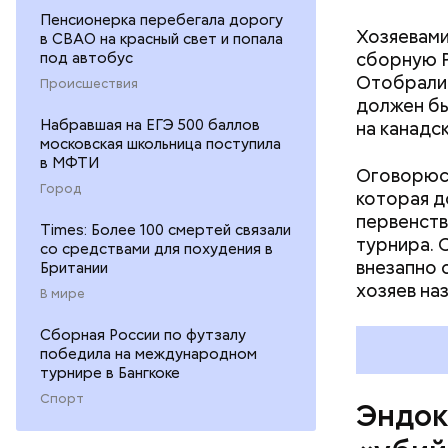
Кроме тог
Пенсионерка перебегала дорогу
они подав
Хозяевами
в СВАО на красный свет и попала
кишечнике
сборную Р
под автобус
Отобрали 
Происшествия
должен бы
Набравшая на ЕГЭ 500 баллов
на канадс
московская школьница поступила
в МФТИ
Оговорюсь
Город
которая д
первенств
Times: Более 100 смертей связали
турнира. 
со средствами для похудения в
внезапно 
Британии
хозяев на
В мире
Сборная России по футзалу
победила на международном
турнире в Бангкоке
Спорт
Эндок