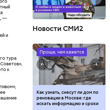
ого
атный
ца
, —
Новости СМИ2
ии: «ради
ей и
ионата
 бои, как
е не
Проще, чем кажется
я «Нокиа
-го тура
.
 Советов»,
это к
тивом»,
орог или
нее
 100 тысяч
Как узнать, снесут ли дом по
лашение
дарства при
реновации в Москве: где
ии: кто может
искать информацию и сроки
 какие нужны