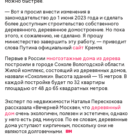
можно быстрее.
— Вот я просил внести изменения в
законодательство до 1 июня 2023 года и сделать
более доступным строительство собственного
деревянного, деревянное домостроение. Но пока
этого, к сожалению, не сделано. Я прошу
министерство завершить эту работу, — приводит
— Бывает тушенка, в которой много сала и
слова Путина официальный
сайт
Кремля.
добавок, — ее нежелательно есть. Если эта тушенка
Диетолог Русакова рассказала,
— Затем достать подпекшийся до темного цвета
— просто мясо или даже домашнего
Первые в России
многоэтажные дома из дерева
что должно быть в составе
перец с углей и переложить его в пакет, чтобы
приготовления, то один-два раза в неделю она
построили в городе Соколе Вологодской области.
крабовых палочек
— Из указанных мною объемов у вас должно
кожица стала мягкой. После необходимо снять эту
может присутствовать в рационе, — подчеркнула
Жилой комплекс, состоящий из деревянных домов,
получиться три кулича среднего размера. Выпекать
кожицу с овоща и нарезать. Далее готовые лук,
специалист.
Диетолог Соломатина объяснила,
назвали «Соколики». Высота зданий — 15 метров. В
их нужно при температуре 180 градусов около 40
баклажан и кабачок разрезать пополам, а помидор
как без вреда для здоровья выйти
каждой постройке будет по 32 квартиры
минут.
— на крупные дольки, — рассказал собеседник
из Великого поста
площадью от 48 до 65 квадратных метров.
«ВМ».
Эксперт по недвижимости Наталья Перескокова
рассказала «Вечерней Москве», что
деревянный
дом
очень экологичен, полезен и эстетичен, однако
у него есть ряд минусов. По ее словам, деревянные
дома уступают кирпичным, поскольку они не
являются
долговечными.