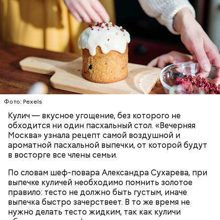
Первый необычный рецепт кулича несколько
отличается от классической рецептуры, так как
содержит нестандартную начинку:
ПРАЗДНИКИ
РЕЦЕПТЫ
ПАСХА
Фото: Pexels
Кулич — вкусное угощение, без которого не
обходится ни один пасхальный стол. «Вечерняя
Москва» узнала рецепт самой воздушной и
ароматной пасхальной выпечки, от которой будут
в восторге все члены семьи.
По словам шеф-повара Александра Сухарева, при
выпечке куличей необходимо помнить золотое
правило: тесто не должно быть густым, иначе
выпечка быстро зачерствеет. В то же время не
нужно делать тесто жидким, так как куличи