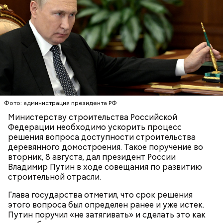
на сковороде и выложить их на салат, — дополнил
Если после вскрытия переложить тушенку в
Белькович.
другую посуду, она не будет портиться сутки или
двое, добавила Русакова. В противном случае при
вскрытии происходят процессы окисления, и
металлическая упаковка начинает оказывать
негативное влияние на мясо, заключила специалист.
Фото: администрация президента РФ
Министерству строительства Российской
Федерации необходимо ускорить процесс
решения вопроса доступности строительства
По словам врача, тушенка полезнее колбасы,
деревянного домостроения. Такое поручение во
потому что является отварным и герметично
вторник, 8 августа, дал президент России
Глазурь
упакованным продуктом. Однако если на упаковке
Владимир Путин в ходе совещания по развитию
Для заправки нужно мелко нарезать чеснок и
есть повреждения, то в таком случае даже
строительной отрасли.
смешать его с уксусом, оливковым маслом, сахаром
качественную тушенку брать не стоит. Она
и нарезанной веточкой тархуна.
непригодна для употребления и может стать
Глава государства отметил, что срок решения
причиной развития ботулизма или других опасных
этого вопроса был определен ранее и уже истек.
инфекций.
Путин поручил «не затягивать» и сделать это как