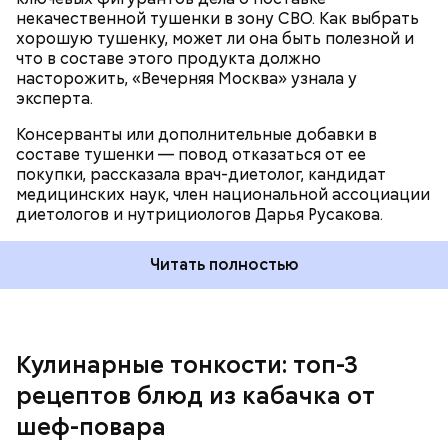
150 граммов изюма.
некачественной тушенки в зону СВО. Как выбрать
хорошую тушенку, может ли она быть полезной и
что в составе этого продукта должно
насторожить, «Вечерняя Москва» узнала у
эксперта.
Консерванты или дополнительные добавки в
составе тушенки — повод отказаться от ее
Кабачок — 1 шт.
покупки, рассказала врач-диетолог, кандидат
Желтый болгарский перец — 1 шт.
медицинских наук, член национальной ассоциации
Красный болгарский перец — 1 шт.
диетологов и нутрициологов Дарья Русакова.
Зеленый перец — 1 шт.
Для кулича понадобится:
Красный лук — 1 шт.
Баклажан — 1 шт.
Читать полностью
Помидор — 2 шт.
Сыр адыгейский —200 гр.
Соль по вкусу.
Кулинарные тонкости: топ-3
рецептов блюд из кабачка от
шеф-повара