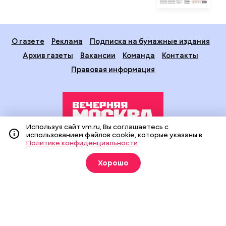
О газете
Реклама
Подписка на бумажные издания
Архив газеты
Вакансии
Команда
Контакты
Правовая информация
Используя сайт vm.ru, Вы соглашаетесь с
использованием файлов cookie, которые указаны в
Политике конфиденциальности
Издание создано при финансовой поддержке Департамента
средств массовой информации и рекламы города Москвы.
Хорошо
На сайте применяются рекомендательные технологии
(информационные технологии предоставления информации
на основе сбора, систематизации и анализа сведений,
относящихся к предпочтениям пользователей сети
«Интернет», находящихся на территории Российской
Федерации).
Сетевое издание "Вечерняя Москва" (18+) зарегистрировано