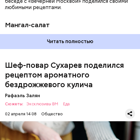
беседе с «Вечерней Москвой» поделился своими
любимыми рецептами.
Мангал-салат
— Этот вариант кулича не содержит дрожжей,
Читать полностью
поэтому люди, которые любят сидеть на диете,
оценят его.
Шеф-повар Сухарев поделился
рецептом ароматного
бездрожжевого кулича
Рафаэль Залян
Сюжеты:
Эксклюзивы ВМ
Еда
02 апреля 14:08
Общество