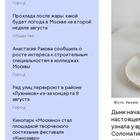
Город
ФРУКТЫ
Прохлада после жары: какой
будет погода в Москве на второй
неделе августа
Общество
Анастасия Ракова сообщила о
росте интереса к строительным
специальностям в колледжах
Москвы
Город
Ряд улиц перекроют в районе
«Лужников» из-за концерта 9
августа
Фото: Pexels
Город
Дыни начал
— Если че
настоящем
рекоменду
Кинопарк «Москино» стал
узнала у 
площадкой творческого
раздражен
состязания фестиваля
Соломатин
исключить
«Кинозавр»