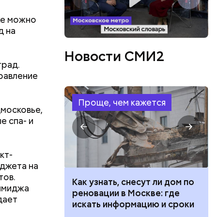
же можно
д на
Новости СМИ2
град.
правление
Проще, чем кажется
в день, и
дмосковье,
ряются
е спа- и
вает
кт-
юджета на
р,
тина
тов.
ргор
 100 тысяч
Как узнать, снесут ли дом по
ыбрать
 имиджа
дарства при
реновации в Москве: где
нику без
дает
ии: кто может
искать информацию и сроки
 какие нужны