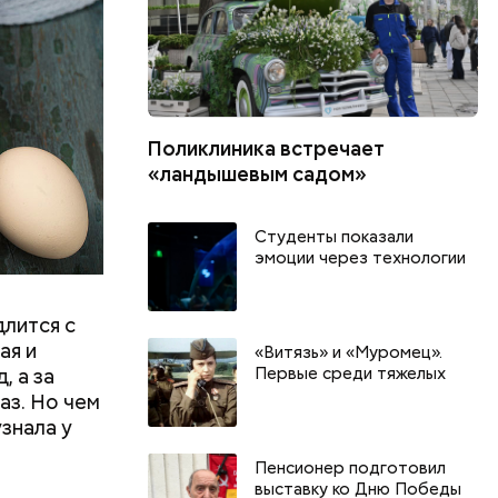
шое
вать
Поликлиника встречает
«ландышевым садом»
Студенты показали
эмоции через технологии
длится с
ая и
«Витязь» и «Муромец».
Первые среди тяжелых
, а за
аз. Но чем
знала у
Пенсионер подготовил
выставку ко Дню Победы