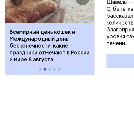
Щавель — 
С, бета-к
рассказал
количеств
благоприя
Всемирный день кошек и
День собиран
уровня са
Международный день
Международ
печени.
бесконечности: какие
холостяка: к
праздники отмечают в России
отмечают в Р
и мире 8 августа
августа