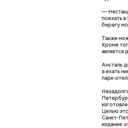
— Нестанд
поехать в
берегу мо
Также мож
Кроме тог
является 
— В сыром
Ансталь д
— В момен
то не каж
а ехать н
контролир
некоторые
парк-отел
положител
предотвра
кремний
Незадолго
омолаж
Петербург
витамин
изготовле
помогае
Целью это
кожи;
Санкт-Пет
клетчат
издание
a
холесте