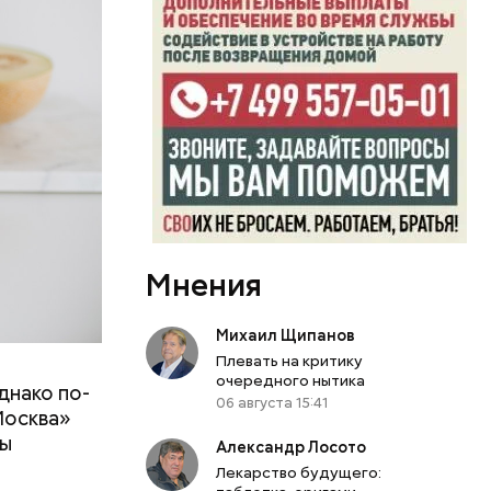
Мнения
Михаил Щипанов
Плевать на критику
очередного нытика
днако по-
 ему не
06 августа 15:41
Москва»
роме
ны
же лучше
Александр Лосото
т
ривести к
Лекарство будущего: