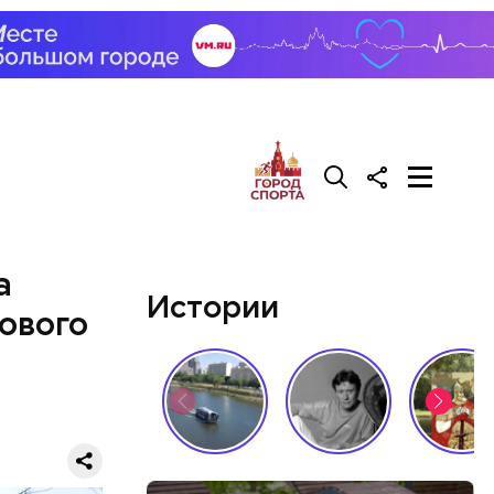
лаваш с
зде
удет. Чем
у что это
ементов, —
а
Истории
ового