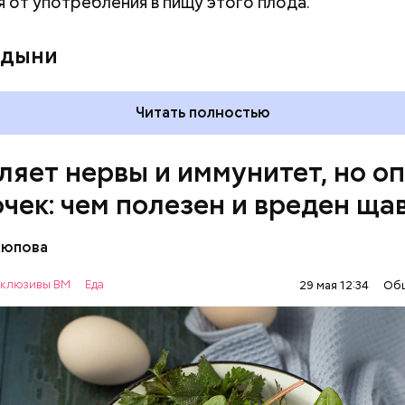
я от употребления в пищу этого плода.
 кислотности желудка и раздражать слизистые о
 дыни
Читать полностью
ляет нервы и иммунитет, но о
очек: чем полезен и вреден ща
Аюпова
клюзивы ВМ
Еда
29 мая 12:34
Об