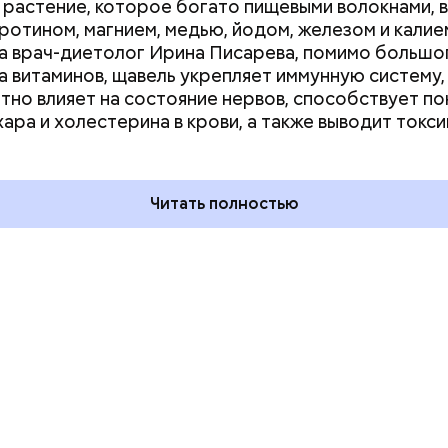
растение, которое богато пищевыми волокнами, 
аротином, магнием, медью, йодом, железом и калие
а врач-диетолог Ирина Писарева, помимо большо
а витаминов, щавель укрепляет иммунную систему,
тно влияет на состояние нервов, способствует п
ия звезд и
День шевеления пальцами но
хара и холестерина в крови, а также выводит токси
ный день
и Международный день
акие праздники
подкаблучника: какие
оссии и мире 7
праздники отмечают в Росси
и мире 6 августа
Читать полностью