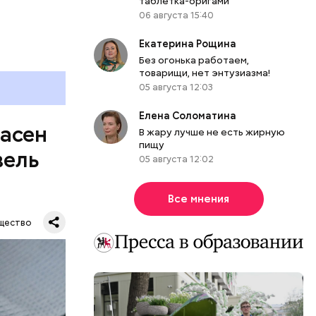
таблетка-оригами
болочки.
06 августа 15:40
Екатерина Рощина
Без огонька работаем,
товарищи, нет энтузиазма!
05 августа 12:03
Елена Соломатина
пасен
В жару лучше не есть жирную
пищу
вель
05 августа 12:02
Все мнения
щество