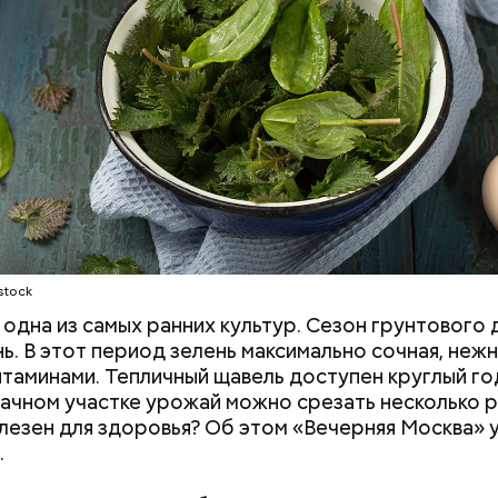
 же щавеля состоит в том, что он содержит боль
о щавелевой кислоты, которая может способство
ию камней в почках, объяснила диетолог.
Е
ВРАЧИ
РАСТЕНИЯ
ПРОДУКТЫ
stock
одна из самых ранних культур. Сезон грунтового 
нь. В этот период зелень максимально сочная, нежн
итаминами. Тепличный щавель доступен круглый год
дачном участке урожай можно срезать несколько р
лезен для здоровья? Об этом «Вечерняя Москва» у
.