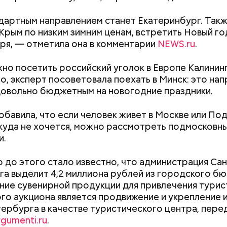
артным направлением станет Екатеринбург. Так
 Крым по низким зимним ценам, встретить Новый го
ря, — отметила она в комментарии
NEWS.ru
.
но посетить российский уголок в Европе Калинин
о, эксперт посоветовала поехать в Минск: это на
довольно бюджетным на новогодние праздники.
 виде не рекомендован, достаточно 50–100 грамм 
обавила, что если человек живет в Москве или По
т стресса он держит сосуды под контролем и
дый день. Но отмечу, что при термообработке те
икуда не хочется, можно рассмотреть подмосковны
ует более 300 реакций нашего организма. Также
 его свойства, — напомнила Писарева.
и.
ьно влияет на нервную систему, успокаивает,
щает спазмы, — пояснила Соломатина.
 — укрепляет кости, зубы, волосы и ногти и оказы
 до этого стало известно, что администрация Сан
ивающее действие;
а выделит 4,2 миллиона рублей из городского б
 С — работает как антиоксидант, иммуномодулято
Диетолог Солома
ние сувенирной продукции для привлечения турис
т выработке соединительной ткани, улучшает ту
Как поменять батареи дома и
Как получить до
рассказала, как в
го аукциона является продвижение и укрепление
не получить штраф
рублей от госу
натуральную клуб
ербурга в качестве туристического центра, пере
антибиотиков
ка — достаточно нежная и забирает излишки
трудной ситуац
rgumenti.ru
.
рина, сахара и соли тяжелых металлов;
претендовать и