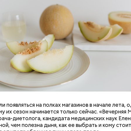
и появляться на полках магазинов в начале лета, о
ловек уже болеет мочекаменной болезнью, щавель
у их сезон начинается только сейчас. «Вечерняя 
ется. При артрите, гастрите, холецистите, синд
врача-диетолога, кандидата медицинских наук Еле
ного кишечника, язвах и панкреатите продукт то
ой, чем полезна дыня, как ее выбрать и кому стои
 из рациона, — предупредила врач. — Он может п