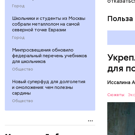
отказатьс
повышению
Город
Польза
Школьники и студенты из Москвы
собрали металлолом на самой
северной точке Евразии
Город
Минпросвещения обновило
Укреп
федеральный перечень учебников
для школьников
для п
Общество
Новый суперфуд для долголетия
Иссалина 
и омоложения: чем полезны
сардины
Сюжеты:
Экс
Общество