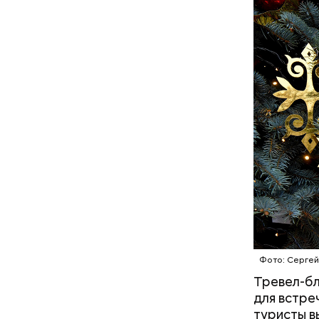
А врач-эн
множество
Вред д
Фото: Сергей
Тревел-бл
для встре
туристы в