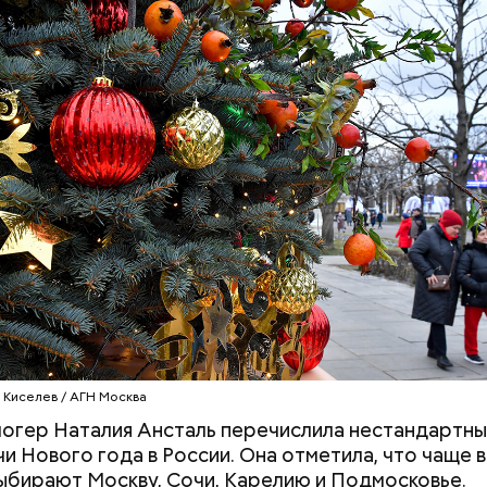
докринолог Алексей Калинчев рассказал, что сущ
 блюд, где используют растение.
ыни
Стресс живет в теле: четыре
Новый суперфуд
простые техники, которые
долголетия и о
помогут снизить тревогу
чем полезны са
 Киселев / АГН Москва
огер Наталия Ансталь перечислила нестандартны
чи Нового года в России. Она отметила, что чаще 
ыбирают Москву, Сочи, Карелию и Подмосковье.