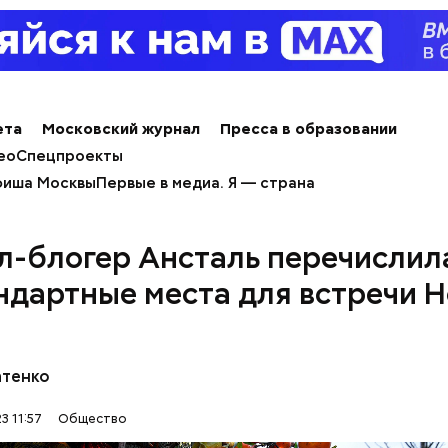
е распространенные борщ, щи, котлеты, салаты, 
и сыром, пироги, омлет, запеканка. Щавеля там ве
тся немного, поэтому никакого вреда от него не б
знее рацион питания человека, тем лучше. Потом
 вероятность возникновения дефицитов микроэл
ета
Московский журнал
Пресса в образовании
пециалист.
ео
Спецпроекты
иша Москвы
Первые в медиа. Я — страна
л-блогер Ансталь перечислил
ндартные места для встречи Н
атенко
erstock
3 11:57
Общество