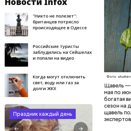
Новости Infox
Опасность
количеств
образован
"Никто не полезет":
ЗДОРОВЬ
британцев потрясло
происходящее в Одессе
Российские туристы
заблудились на Сейшелах
и попали на видео
Когда могут отключить
Фото: shutter
свет, воду или газ за
Щавель — 
долги ЖКХ
мая по ию
богатая в
сезон на 
щавель по
Праздник каждый день
экспертов