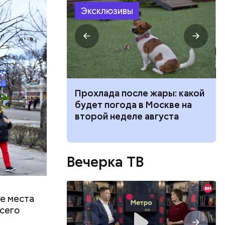
Эксклюзивы
ествует
 для
Прохлада после жары: какой
моложения:
будет погода в Москве на
рдины
второй неделе августа
Вечерка ТВ
е места
всего