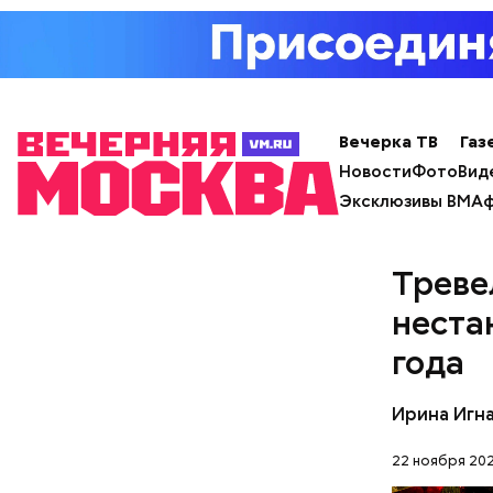
— Наиболе
творогом 
используе
разнообра
исключает
Вечерка ТВ
Газ
заверил с
Новости
Фото
Вид
Эксклюзивы ВМ
Аф
Треве
неста
года
Ирина Игн
Фото: Shutt
22 ноября 202