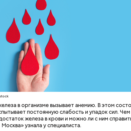
етолог предупредила: не для всех дыня может бы
В первую очередь ее стоит есть с осторожностью
stock
елеза в организме вызывает анемию. В этом сост
спытывает постоянную слабость и упадок сил. Чем
е распространенные борщ, щи, котлеты, салаты, 
достаток железа в крови и можно ли с ним справит
и сыром, пироги, омлет, запеканка. Щавеля там ве
 Москва» узнала у специалиста.
тся немного, поэтому никакого вреда от него не б