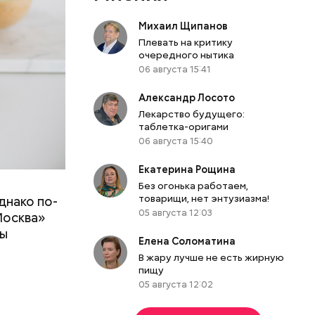
Михаил Щипанов
Плевать на критику
очередного нытика
06 августа 15:41
Александр Лосото
Лекарство будущего:
таблетка-оригами
06 августа 15:40
Екатерина Рощина
Без огонька работаем,
товарищи, нет энтузиазма!
днако по-
 ему не
05 августа 12:03
Москва»
роме
ны
же лучше
Елена Соломатина
т
ривести к
В жару лучше не есть жирную
болочки.
пищу
05 августа 12:02