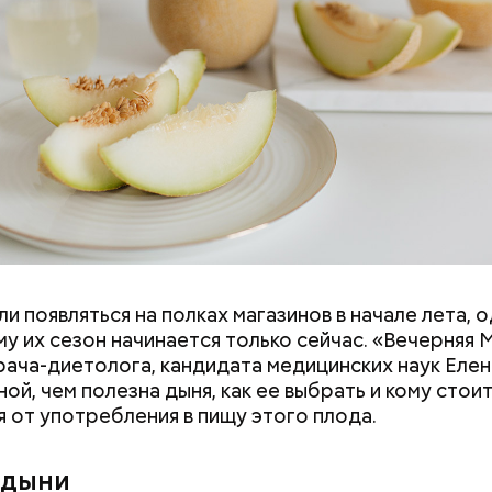
и появляться на полках магазинов в начале лета, о
ловек уже болеет мочекаменной болезнью, щавель
у их сезон начинается только сейчас. «Вечерняя 
ется. При артрите, гастрите, холецистите, синд
врача-диетолога, кандидата медицинских наук Еле
ного кишечника, язвах и панкреатите продукт то
ой, чем полезна дыня, как ее выбрать и кому стои
 из рациона, — предупредила врач. — Он может п
я от употребления в пищу этого плода.
 кислотности желудка и раздражать слизистые о
 дыни