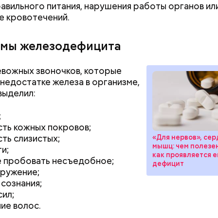
авильного питания, нарушения работы органов или
е кровотечений.
докринолог Алексей Калинчев рассказал, что сущ
 блюд, где используют растение.
ыни
мы железодефицита
вожных звоночков, которые
 недостатке железа в организме,
выделил:
;
ть кожных покровов;
ть слизистых;
«Для нервов», сер
мышц: чем полезе
и;
как проявляется е
 пробовать несъедобное;
дефицит
ружение;
сознания;
сил;
ие волос.