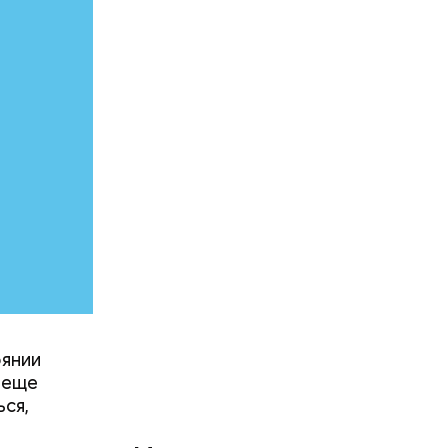
ть
 людям:
оянии
 еще
лаваш с
ься,
зде
удет. Чем