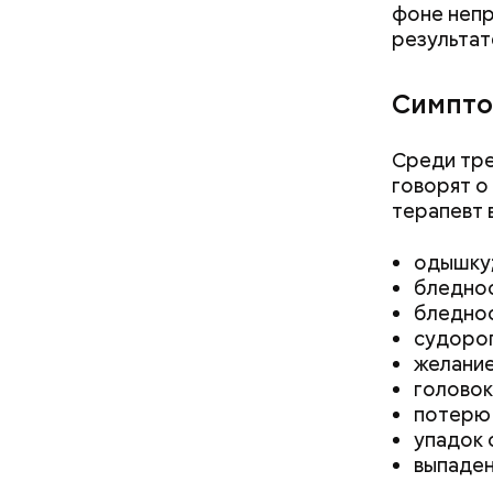
фоне непр
результат
А врач-эн
множество
Вред д
Симпто
Среди тре
говорят о
терапевт 
одышку
бледнос
бледнос
судорог
желание
головок
потерю 
упадок 
выпаден