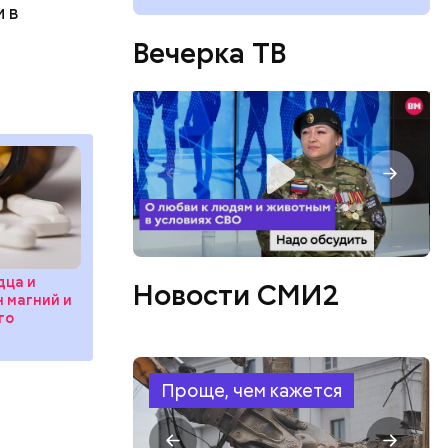
 в
Вечерка ТВ
ествует
дца и
Новости СМИ2
н магний и
го
Проще, чем кажется