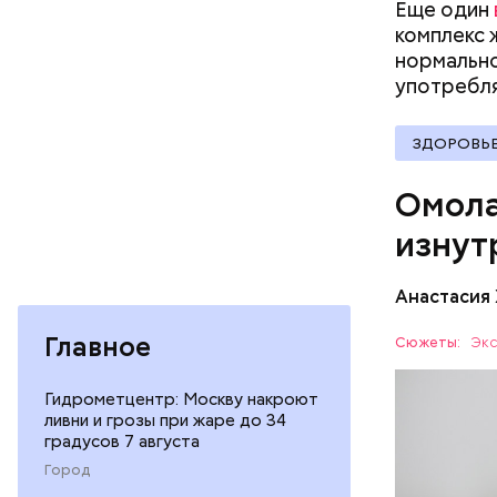
Еще один
гомоцис
комплекс 
организ
нормально
ряда оп
употребля
бета-ка
иммунит
«делает
ЗДОРОВЬ
А еще и
Омола
лютеин 
наше зр
изнут
калий —
По мнению
сердечн
щавель в 
Анастасия
давлени
свежем ви
магний 
Дыня соде
Главное
Сюжеты:
Экс
организму
рассказал
Гидрометцентр: Москву накроют
ЗДОРОВЬ
минералам
ливни и грозы при жаре до 34
ФРУКТЫ
градусов 7 августа
Город