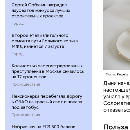
Сергей Собянин наградил
лауреатов конкурса лучших
строительных проектов
Город
Второй этап капитального
ремонта пути Большого кольца
МЖД начнется 7 августа
Город
Количество зарегистрированных
преступлений в Москве снизилось
Фото: Pexels
на 17 процентов
Дыни начал
— Если че
Происшествия
настоящем
рекоменду
узнала у 
Пенсионерка перебегала дорогу
раздражен
в СВАО на красный свет и попала
Соломатин
исключить
под автобус
отказатьс
повышению
Происшествия
Польза
Набравшая на ЕГЭ 500 баллов