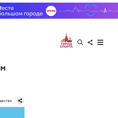
ем
рача —
щество
о есть эту