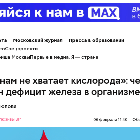
ным диабетом;
весом.
ета
Московский журнал
Пресса в образовании
ео
Спецпроекты
иша Москвы
Первые в медиа. Я — страна
нам не хватает кислорода»: ч
н дефицит железа в организме
Аюпова
т и сезон черешни. «Вечерняя Москва» узнала у в
люзивы ВМ
06 февраля 11:40
Об
лога-диетолога Натальи Лазуренко,
как правильн
льзой для здоровья.