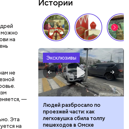
Истории
у что это
ементов, —
ндрей
у можно
ови на
ень
Эксклюзивы
нам не
ьезной
ровье.
изм
еняется, —
ч: поможет ли
Людей разбросало по
ок сбросить
проезжей части: как
легковушка сбила толпу
ьно. Эта
пешеходов в Омске
уется на