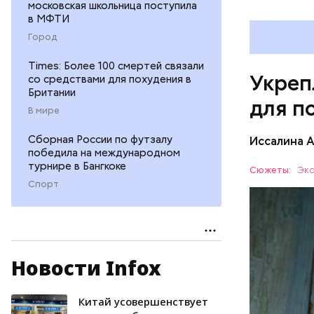
московская школьница поступила
в МФТИ
Город
Times: Более 100 смертей связали
Укреп
со средствами для похудения в
Британии
для п
В мире
Сборная России по футзалу
Иссалина 
победила на международном
турнире в Бангкоке
Сюжеты:
Экс
Спорт
Новости Infox
Опасность
количеств
образован
Китай усовершенствует
ЗДОРОВЬ