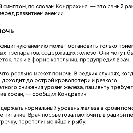
 симптом, по словам Кондрахина, — это самый ра
перед развитием анемии.
мочь
Как поменять батареи дома и
Как получить до
не получить штраф
рублей от госу
 виде не рекомендован, достаточно 50–100 грамм 
трудной ситуац
фицитную анемию может остановить только прие
т стресса он держит сосуды под контролем и
дый день. Но отмечу, что при термообработке те
претендовать и
ых препаратов, содержащих железо. Они могут бы
ует более 300 реакций нашего организма. Также
 его свойства, — напомнила Писарева.
документы
еток, так и в форме капельниц, предупредил врач.
ьно влияет на нервную систему, успокаивает,
щает спазмы, — пояснила Соломатина.
 — укрепляет кости, зубы, волосы и ногти и оказы
 что реально может помочь. В редких случаях, ког
ивающее действие;
 доходит до острой кровопотери и резкого
 С — работает как антиоксидант, иммуномодулято
Диетолог Солома
тного снижения уровня железа, пациенту требуе
т выработке соединительной ткани, улучшает ту
рассказала, как в
ие крови, — сообщил Кондрахин.
натуральную клуб
антибиотиков
ка — достаточно нежная и забирает излишки
держать нормальный уровень железа в крови пом
рина, сахара и соли тяжелых металлов;
е питание. Врач посоветовал включить в рацион пе
я кислота (в большом количестве) — она необхо
гречку, перепелиные яйца и рыбу.
ным женщинам, чтобы формировалась нервная тр
Также ее рекомендуют принимать для снижения ур