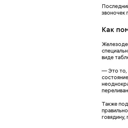
Последний
звоночек 
Как по
— В сыром
Железоде
— В момен
то не каж
специальн
контролир
некоторые
виде табл
положител
предотвра
кремний
— Это то,
омолаж
состояние
витамин
неоднокра
помогае
переливан
кожи;
клетчат
Также под
холесте
правильно
фолиева
говядину, 
беремен
плода. 