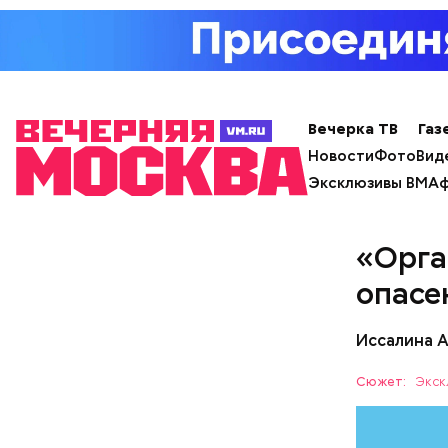
с сахар
лишним 
Вечерка ТВ
Газ
Новости
Фото
Вид
Эксклюзивы ВМ
Аф
«Орга
опасе
Иссалина 
Вовсю иде
Сюжет:
Экск
эндокрино
ягоду
с по