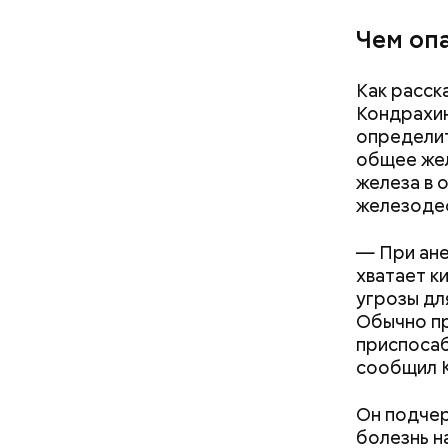
разнообра
Чем оп
исключает
заверил с
Как расск
Кондрахин
определит
общее жел
железа в 
железоде
— При ане
хватает к
угрозы дл
Обычно пр
Фото: Shutt
приспосаб
сообщил 
Он подчер
болезнь н