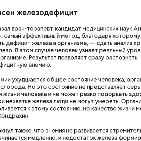
знее рацион питания человека, тем лучше. Потом
асен железодефицит
 вероятность возникновения дефицитов микроэл
пециалист.
азал врач-терапевт, кандидат медицинских наук А
, самый эффективный метод, благодаря котором
ь дефицит железа в организме, — сдать анализ кр
езо. В этом случае человек узнает реальный уров
организме. Результат позволяет сразу распознать
фицитную анемию.
мии ухудшается общее состояние человека, орга
ислорода. Но это состояние не представляет сер
я жизни человека и не может резко подорвать здо
и нехватке железа люди не могут умереть. Орган
erstock
ливается к этому состоянию, но качество жизни м
Хотела спасти малыша: как
Вода за 10 тыся
Кондрахин.
мать и сын погибли при
японский напит
падении из окна в Раменском
лишний вес
кнул также, что анемия не развивается стремител
ачинается медленно, и недостаток железа формир