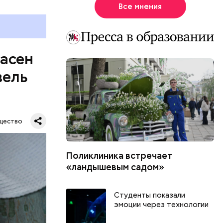
Все мнения
пасен
вель
щество
Поликлиника встречает
«ландышевым садом»
шое
Студенты показали
вать
эмоции через технологии