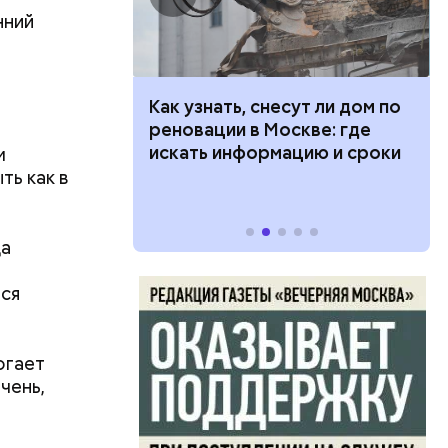
нний
 100 тысяч
Как узнать, снесут ли дом по
дарства при
реновации в Москве: где
в день, и
ии: кто может
искать информацию и сроки
м
ряются
 какие нужны
ть как в
вает
да
р,
тина
тся
ргор
ыбрать
нику без
огает
чень,
дима
убка у
овня