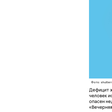
Однако ди
полезна. 
Фото: shutter
Дефицит ж
человек и
— Наиболе
опасен не
творогом 
«Вечерняя
используе