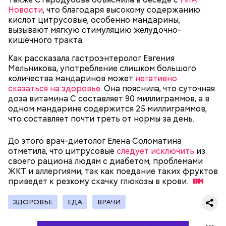
узнала у врача — эндокринолога-диетолога
есть с осторожностью людям:
Новости
, что благодаря высокому содержанию
Натальи Лазуренко,
как правильно есть эту ягоду
с
кислот цитрусовые, особенно мандарины,
пользой для здоровья.
вызывают мягкую стимуляцию желудочно-
кишечного тракта.
Как рассказала гастроэнтеролог Евгения
Мельникова, употребление слишком большого
количества мандаринов может
негативно
сказаться на здоровье
. Она пояснила, что суточная
доза витамина C составляет 90 миллиграммов, а в
одном мандарине содержится 25 миллиграммов,
что составляет почти треть от нормы за день.
— Наиболее распространенные борщ, щи, котлеты,
салаты, лаваш с творогом и сыром, пироги, омлет,
До этого врач-диетолог Елена Соломатина
запеканка. Щавеля там везде используется
отметила, что цитрусовые
следует исключить
из
немного, поэтому никакого вреда от него не будет.
своего рациона людям с диабетом, проблемами
Чем разнообразнее рацион питания человека, тем
ЖКТ и аллергиями, так как поедание таких фруктов
лучше. Потому что это исключает вероятность
приведет к резкому скачку глюкозы в
крови.
возникновения дефицитов микроэлементов, —
Фото: Shutterstock
заверил специалист.
ЗДОРОВЬЕ
ЕДА
ВРАЧИ