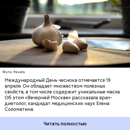
эфирные масла. Они отпугивают потенциальные
рассказала, что лучше есть при
вирусы. Это нужно взять на вооружение для себя. Я
гриппе и коронавирусе
рекомендую есть чеснок во время простуды. Но он
ЗДОРОВЬЕ
ВРАЧИ
ПРОДУКТЫ
не может быть единственным средством для
борьбы с простудой, — подчеркнула специалист.
Фото: Pexels
Международный День чеснока отмечается 19
апреля. Он обладает множеством полезных
свойств, в том числе содержит уникальные масла.
Об этом «Вечерней Москве» рассказала врач-
диетолог, кандидат медицинских наук Елена
Соломатина.
Читать полностью