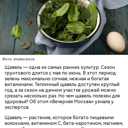
Опасность же щавеля состоит в том, что он
— Я советую есть не более одного зубчика чеснока
содержит большое количество щавелевой кислоты,
в сыром виде в день. Тем не менее некоторым
которая может способствовать образованию
Фото: shutterstock
людям стоит вообще отказаться от данного
камней в почках, объяснила диетолог.
Щавель — одна из самых ранних культур. Сезон
продукта. Например, тем, у кого есть проблемы с
ЗДОРОВЬЕ
ВРАЧИ
РАСТЕНИЯ
грунтового длится с мая по июнь. В этот период
желудочно-кишечным трактом. Эфирные масла
ПРОДУКТЫ
зелень максимально сочная, нежная и богатая
оказывают раздражающее действие на слизистые
витаминами. Тепличный щавель доступен круглый
оболочки кишечника и могут вызвать обострение,
год, а за сезон на дачном участке урожай можно
— предупредила Соломатина.
срезать несколько раз. Но чем щавель полезен для
здоровья? Об этом «Вечерняя Москва» узнала у
экспертов.
Щавель — растение, которое богато пищевыми
волокнами, витамином С, бета-каротином, магнием,