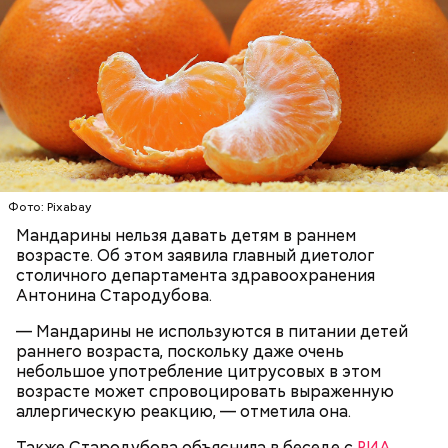
с сахарным диабетом;
лишним весом.
Фото: Pixabay
Мандарины нельзя давать детям в раннем
возрасте. Об этом заявила главный диетолог
столичного департамента здравоохранения
Антонина Стародубова.
— Мандарины не используются в питании детей
раннего возраста, поскольку даже очень
небольшое употребление цитрусовых в этом
возрасте может спровоцировать выраженную
аллергическую реакцию, — отметила она.
Однако диетолог предупредила: не для всех дыня
Вовсю идет и сезон черешни. «Вечерняя Москва»
может быть полезна. В первую очередь ее стоит
Также Стародубова объяснила в беседе с
РИА