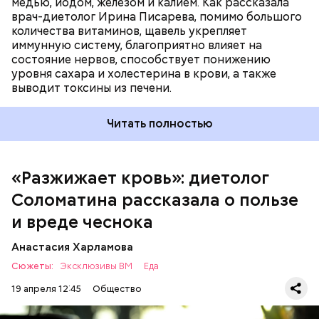
медью, йодом, железом и калием. Как рассказала
врач-диетолог Ирина Писарева, помимо большого
количества витаминов, щавель укрепляет
иммунную систему, благоприятно влияет на
состояние нервов, способствует понижению
уровня сахара и холестерина в крови, а также
Диетолог отметила, что норма потребления
выводит токсины из печени.
чеснока сугубо индивидуальна.
Читать полностью
«Разжижает кровь»: диетолог
Соломатина рассказала о пользе
и вреде чеснока
Анастасия Харламова
Сюжеты:
Эксклюзивы ВМ
Еда
19 апреля 12:45
Общество
— Чеснок является достаточно полезным
продуктом. В нем содержатся уникальные
Диетолог Соломатина