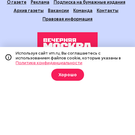
О газете
Реклама
Подписка на бумажные издания
Архив газеты
Вакансии
Команда
Контакты
Правовая информация
Используя сайт vm.ru, Вы соглашаетесь с
использованием файлов cookie, которые указаны в
Политике конфиденциальности
Издание создано при финансовой поддержке Департамента
средств массовой информации и рекламы города Москвы.
Хорошо
На сайте применяются рекомендательные технологии
(информационные технологии предоставления информации
на основе сбора, систематизации и анализа сведений,
относящихся к предпочтениям пользователей сети
«Интернет», находящихся на территории Российской
Федерации).
Сетевое издание "Вечерняя Москва" (18+) зарегистрировано
в Федеральной службе по надзору в сфере связи,
информационных технологий и массовых коммуникаций
(Роскомнадзор). Свидетельство о регистрации ЭЛ № ФС 77 -
90524 от 09.12.2025. Учредитель: АО "Редакция газеты
"Вечерняя Москва". Главный редактор
vm.ru
: Александр