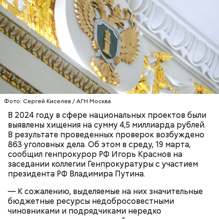
Ранние плоды, по словам врача, лучше не есть:
Терапевт Кондрахин назвал
Чистит сосуды и защищает от
продукты и напитки, которые
Фото: Сергей Киселев / АГН Москва
рака: чем полезен кресс-салат
выводят токсины из организма
В 2024 году в сфере национальных проектов были
выявлены хищения на сумму 4,5 миллиарда рублей.
В результате проведенных проверок возбуждено
863 уголовных дела. Об этом в среду, 19 марта,
сообщил генпрокурор РФ Игорь Краснов на
заседании коллегии Генпрокуратуры с участием
Спагетти из кабачков
президента РФ Владимира Путина.
— К сожалению, выделяемые на них значительные
бюджетные ресурсы недобросовестными
чиновниками и подрядчиками нередко
— В дыне содержится много сахара, который