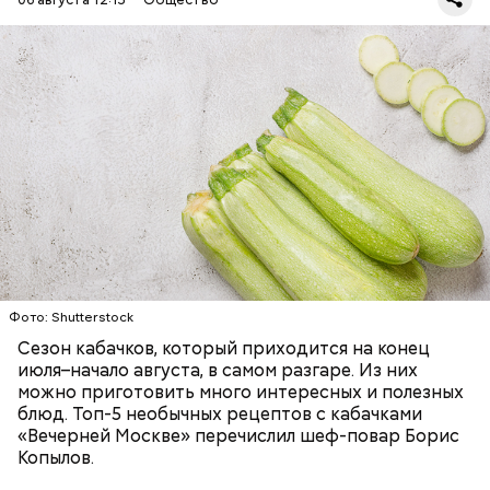
Ингредиенты:
ЕДА
ОВОЩИ
РЕЦЕПТЫ
Фото: Shutterstock
Фото: Shutterstock
Сезон кабачков, который приходится на конец
июля–начало августа, в самом разгаре. Из них
можно приготовить много интересных и полезных
блюд. Топ-5 необычных рецептов с кабачками
«Вечерней Москве» перечислил шеф-повар Борис
Вред дыни
Копылов.