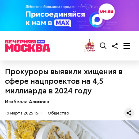
растительное масло;
помидоры черри либо грунтовые.
беременным, кормящим женщинам;
людям с ослабленной иммунной системой;
Прокуроры выявили хищения в
пожилым;
детям.
сфере нацпроектов на 4,5
миллиарда в 2024 году
Изабелла Алимова
19 марта 2025 15:11
Общество
Ингредиенты: