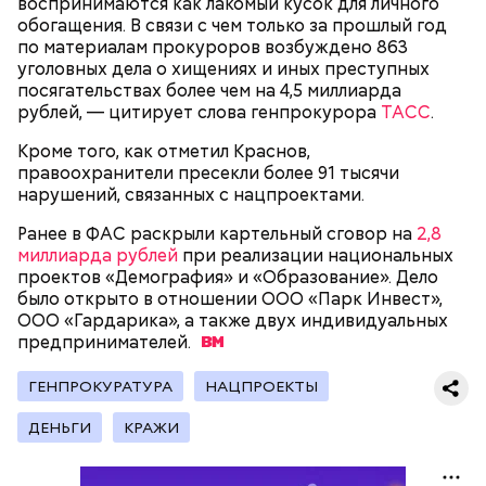
воспринимаются как лакомый кусок для личного
представлен фруктозой. С одной стороны — это
обогащения. В связи с чем только за прошлый год
хорошо, потому что дает энергию. Но важно
по материалам прокуроров возбуждено 863
помнить, что сладкими дынями не нужно сильно
уголовных дела о хищениях и иных преступных
увлекаться, так же как и арбузами, людям с
посягательствах более чем на 4,5 миллиарда
сахарным диабетом и лишним весом, —
рублей, — цитирует слова генпрокурора
ТАСС
.
подчеркнула доктор.
Кроме того, как отметил Краснов,
правоохранители пресекли более 91 тысячи
нарушений, связанных с нацпроектами.
Ранее в ФАС раскрыли картельный сговор на
2,8
— Кабачки, порезанные кубиками, нужно легко
миллиарда рублей
при реализации национальных
обжарить на сковороде. К ним добавляются зелень
проектов «Демография» и «Образование». Дело
петрушки, чеснок, соль и оливковое масло.
было открыто в отношении ООО «Парк Инвест»,
Получается очень вкусно, — поделился рецептом
ООО «Гардарика», а также двух индивидуальных
Копылов.
предпринимателей.
ГЕНПРОКУРАТУРА
НАЦПРОЕКТЫ
с сахарным диабетом;
ДЕНЬГИ
КРАЖИ
лишним весом.