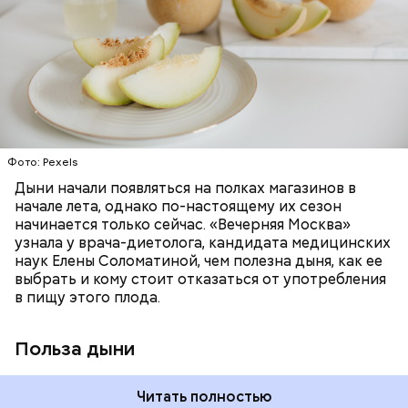
поддержание иммунитета, зрения и
много энергии, чтобы ее усвоить, рассказала
необходим для обновления кожи. Дыня
доктор. Кроме того, этот плод богат витаминами и
«делает пилинг изнутри», обновляет
минералами. Так, в дыне содержатся:
слизистые оболочки органов. А еще именно
ЗДОРОВЬЕ
ПРАВИЛЬНОЕ ПИТАНИЕ
бета-каротин обеспечивает дыне желтый
ОВОЩИ
ЛЕТО
ФРУКТЫ
цвет;
лютеин и зеаксантин — эти каротиноиды
отлично поддерживают наше зрение;
калий — оказывает мочегонное действие,
Фото: Pexels
поддерживает сердечно-сосудистую
систему и предотвращает скачки давления;
Дыни начали появляться на полках магазинов в
магний — помогает калию и не дает сосудам
начале лета, однако по-настоящему их сезон
спазмироваться.
начинается только сейчас. «Вечерняя Москва»
узнала у врача-диетолога, кандидата медицинских
наук Елены Соломатиной, чем полезна дыня, как ее
выбрать и кому стоит отказаться от употребления
в пищу этого плода.
Польза дыни
Читать полностью