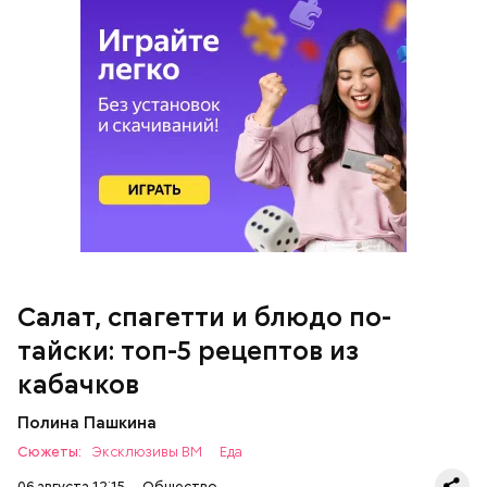
кабачок;
петрушка;
чеснок;
оливковое масло;
соль.
Салат, спагетти и блюдо по-
Однако диетолог предупредила: не для всех дыня
тайски: топ-5 рецептов из
может быть полезна. В первую очередь ее стоит
есть с осторожностью людям:
кабачков
Полина Пашкина
Сюжеты:
Эксклюзивы ВМ
Еда
06 августа 12:15
Общество