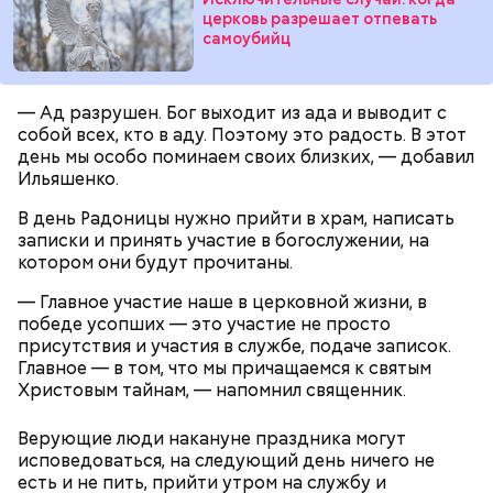
церковь разрешает отпевать
самоубийц
Ингредиенты:
— Ад разрушен. Бог выходит из ада и выводит с
собой всех, кто в аду. Поэтому это радость. В этот
день мы особо поминаем своих близких, — добавил
Ильяшенко.
В день Радоницы нужно прийти в храм, написать
записки и принять участие в богослужении, на
котором они будут прочитаны.
Ранние плоды, по словам врача, лучше не есть:
— Главное участие наше в церковной жизни, в
Терапевт Кондрахин назвал
победе усопших — это участие не просто
Чистит сосуды и защищает от
продукты и напитки, которые
присутствия и участия в службе, подаче записок.
рака: чем полезен кресс-салат
выводят токсины из организма
Главное — в том, что мы причащаемся к святым
Христовым тайнам, — напомнил священник.
Верующие люди накануне праздника могут
исповедоваться, на следующий день ничего не
есть и не пить, прийти утром на службу и