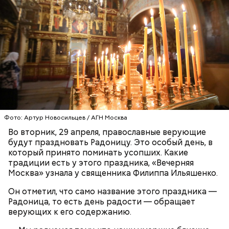
Также не нужно есть дыню до корки, потому что
именно там скапливаются нитраты. И важно
тщательно ее мыть, чтобы не отравиться, добавила
собеседница «ВМ».
— Кабачки нужно натереть длинными слайсами
(это можно сделать на специальной терке),
похожими на спагетти, и уложить в противень.
Фото: Артур Новосильцев / АГН Москва
Дальше нужно добавить немного растительного
Во вторник, 29 апреля, православные верующие
масла, соль, а сверху бросить хаотично
будут праздновать Радоницу. Это особый день, в
порезанную брынзу. Затем добавляются помидоры
который принято поминать усопших. Какие
черри или грунтовые, — рассказал шеф-повар.
традиции есть у этого праздника, «Вечерняя
Москва» узнала у священника Филиппа Ильяшенко.
Он отметил, что само название этого праздника —
— Там может содержаться огромное количество
Радоница, то есть день радости — обращает
нитратов, которое вызовет головокружение,
верующих к его содержанию.
гипоксию и ухудшение физического состояния, —