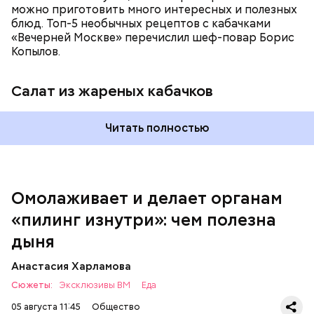
можно приготовить много интересных и полезных
блюд. Топ-5 необычных рецептов с кабачками
«Вечерней Москве» перечислил шеф-повар Борис
Вред дыни
Копылов.
Салат из жареных кабачков
А врач-эндокринолог Алексей Калинчев рассказал,
что существует множество блюд, где используют
растение.
Читать полностью
кремний — укрепляет кости, зубы, волосы и
ногти и оказывает омолаживающее действие;
витамин С — работает как антиоксидант,
иммуномодулятор, помогает выработке
соединительной ткани, улучшает тургор кожи;
Омолаживает и делает органам
клетчатка — достаточно нежная и забирает
«пилинг изнутри»: чем полезна
излишки холестерина, сахара и соли тяжелых
металлов;
дыня
фолиевая кислота (в большом количестве) —
она необходима беременным женщинам,
Анастасия Харламова
— В момент стресса он держит сосуды под
чтобы формировалась нервная трубка у
Сюжеты:
контролем и контролирует более 300 реакций
Эксклюзивы ВМ
Еда
плода. Также ее рекомендуют принимать для
нашего организма. Также положительно влияет на
снижения уровня гомоцистеина — это
05 августа 11:45
Общество