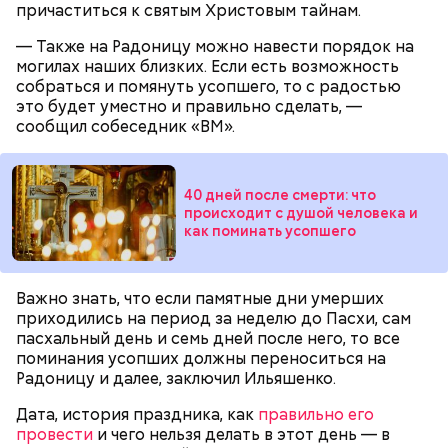
Спагетти из кабачков
причаститься к святым Христовым тайнам.
— Также на Радоницу можно навести порядок на
могилах наших близких. Если есть возможность
собраться и помянуть усопшего, то с радостью
— В дыне содержится много сахара, который
это будет уместно и правильно сделать, —
представлен фруктозой. С одной стороны — это
сообщил собеседник «ВМ».
хорошо, потому что дает энергию. Но важно
помнить, что сладкими дынями не нужно сильно
увлекаться, так же как и арбузами, людям с
40 дней после смерти: что
сахарным диабетом и лишним весом, —
происходит с душой человека и
подчеркнула доктор.
как поминать усопшего
Важно знать, что если памятные дни умерших
приходились на период за неделю до Пасхи, сам
— Кабачки, порезанные кубиками, нужно легко
пасхальный день и семь дней после него, то все
обжарить на сковороде. К ним добавляются зелень
поминания усопших должны переноситься на
петрушки, чеснок, соль и оливковое масло.
Радоницу и далее, заключил Ильяшенко.
Получается очень вкусно, — поделился рецептом
Копылов.
Дата, история праздника, как
правильно его
провести
и чего нельзя делать в этот день — в