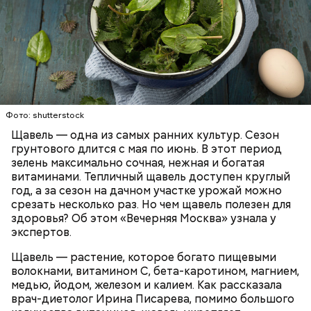
Опасность же щавеля состоит в том, что он
содержит большое количество щавелевой кислоты,
которая может способствовать образованию
Фото: shutterstock
камней в почках, объяснила диетолог.
Щавель — одна из самых ранних культур. Сезон
ЗДОРОВЬЕ
ВРАЧИ
РАСТЕНИЯ
грунтового длится с мая по июнь. В этот период
ПРОДУКТЫ
зелень максимально сочная, нежная и богатая
витаминами. Тепличный щавель доступен круглый
год, а за сезон на дачном участке урожай можно
срезать несколько раз. Но чем щавель полезен для
здоровья? Об этом «Вечерняя Москва» узнала у
экспертов.
Щавель — растение, которое богато пищевыми
волокнами, витамином С, бета-каротином, магнием,
медью, йодом, железом и калием. Как рассказала
врач-диетолог Ирина Писарева, помимо большого