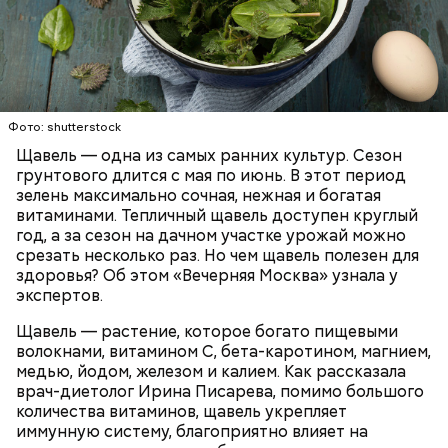
Опасность же щавеля состоит в том, что он
содержит большое количество щавелевой кислоты,
которая может способствовать образованию
Фото: shutterstock
камней в почках, объяснила диетолог.
Щавель — одна из самых ранних культур. Сезон
ЗДОРОВЬЕ
ВРАЧИ
РАСТЕНИЯ
грунтового длится с мая по июнь. В этот период
ПРОДУКТЫ
зелень максимально сочная, нежная и богатая
витаминами. Тепличный щавель доступен круглый
год, а за сезон на дачном участке урожай можно
срезать несколько раз. Но чем щавель полезен для
здоровья? Об этом «Вечерняя Москва» узнала у
экспертов.
Щавель — растение, которое богато пищевыми
волокнами, витамином С, бета-каротином, магнием,
медью, йодом, железом и калием. Как рассказала
врач-диетолог Ирина Писарева, помимо большого
количества витаминов, щавель укрепляет
иммунную систему, благоприятно влияет на