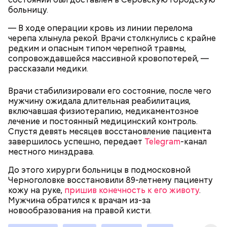
больницу.
— В ходе операции кровь из линии перелома
— В дыне содержится много сахара, который
черепа хлынула рекой. Врачи столкнулись с крайне
представлен фруктозой. С одной стороны — это
редким и опасным типом черепной травмы,
хорошо, потому что дает энергию. Но важно
сопровождавшейся массивной кровопотерей, —
помнить, что сладкими дынями не нужно сильно
рассказали медики.
увлекаться, так же как и арбузами, людям с
сахарным диабетом и лишним весом, —
подчеркнула доктор.
Врачи стабилизировали его состояние, после чего
мужчину ожидала длительная реабилитация,
включавшая физиотерапию, медикаментозное
лечение и постоянный медицинский контроль.
Спустя девять месяцев восстановление пациента
завершилось успешно, передает
Telegram
-канал
— Кабачки, порезанные кубиками, нужно легко
местного минздрава.
обжарить на сковороде. К ним добавляются зелень
петрушки, чеснок, соль и оливковое масло.
До этого хирурги больницы в подмосковной
Получается очень вкусно, — поделился рецептом
Черноголовке восстановили 89-летнему пациенту
Копылов.
кожу на руке,
пришив конечность к его животу
.
Мужчина обратился к врачам из-за
новообразования на правой кисти.
с сахарным диабетом;