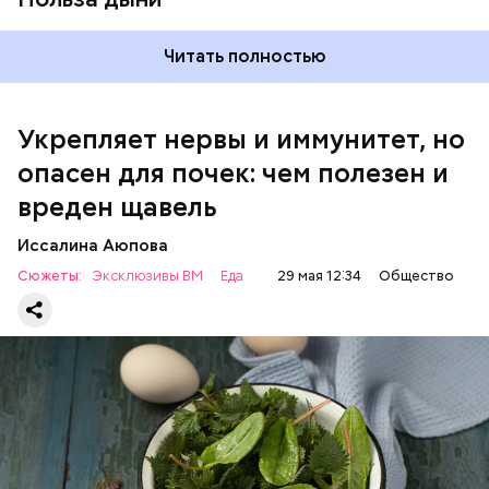
Читать полностью
Укрепляет нервы и иммунитет, но
опасен для почек: чем полезен и
— Если человек уже болеет мочекаменной
вреден щавель
болезнью, щавель ему не рекомендуется. При
артрите, гастрите, холецистите, синдроме
Иссалина Аюпова
раздраженного кишечника, язвах и панкреатите
Сюжеты:
Эксклюзивы ВМ
Еда
29 мая 12:34
Общество
продукт тоже лучше исключить из рациона, —
предупредила врач. — Он может привести к
повышению кислотности желудка и раздражать
слизистые оболочки.