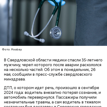
Ингредиенты:
Фото: Pixabay
Ранние плоды, по словам врача, лучше не есть:
Терапевт Кондрахин назвал
В Свердловской области медики спасли 35-летнего
Чистит сосуды и защищает от
продукты и напитки, которые
мужчину, череп которого после аварии раскололся
рака: чем полезен кресс-салат
выводят токсины из организма
на несколько частей. Об этом в понедельник, 26
мая, сообщили в пресс-службе свердловского
минздрава.
ДТП, о котором идет речь, произошло в сентябре
2024 года: водитель внезапно потерял сознание, и
Спагетти из кабачков
автомобиль перевернулся. Пассажиры получили
незначительные травмы, а сам водитель в тяжелом
состоянии был доставлен в Серовскую городскую