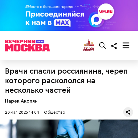
кабачок;
брынза;
растительное масло;
помидоры черри либо грунтовые.
Врачи спасли россиянина, череп
беременным, кормящим женщинам;
которого раскололся на
людям с ослабленной иммунной системой;
несколько частей
пожилым;
детям.
Нарек Акопян
26 мая 2025 14:04
Общество