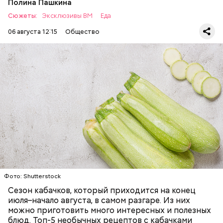
Полина Пашкина
Сюжеты:
Эксклюзивы ВМ
Еда
06 августа 12:15
Общество
Ингредиенты:
— Наиболее распространенные борщ, щи, котлеты,
салаты, лаваш с творогом и сыром, пироги, омлет,
запеканка. Щавеля там везде используется
ЕДА
ОВОЩИ
РЕЦЕПТЫ
немного, поэтому никакого вреда от него не будет.
Чем разнообразнее рацион питания человека, тем
лучше. Потому что это исключает вероятность
возникновения дефицитов микроэлементов, —
заверил специалист.
Фото: Shutterstock
Фото: Shutterstock
Сезон кабачков, который приходится на конец
июля–начало августа, в самом разгаре. Из них
можно приготовить много интересных и полезных
блюд. Топ-5 необычных рецептов с кабачками