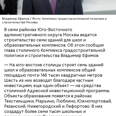
углубленного изучения предметов и проведения
практических занятий в здании оборудуют
современные лабораторно-исследовательские
комплексы и ИТ-полигон. Появятся залы для
Владимир Ефимов / Фото: Комплекс градостроительной политики и
спортивных занятий и торжественных
строительства Москвы
мероприятий. По завершении строительства
В семи районах Юго-Восточного
Новые образовательные объекты появятся в
застройщик передаст здание городу.
административного округа Москвы ведется
шаговой доступности от жилых кварталов.
строительство семи зданий для школ и
Благодаря этому снизится нагрузка на
образовательных комплексов. Об этом сообщил
существующие учебные организации, обучение
глава столичного Комплекса градостроительной
будет проходить в комфортных условиях, появятся
СТРОИТЕЛЬСТВО
ВЛАДИМИР ЕФИМОВ
политики и строительства Владимир Ефимов.
новые образовательные возможности.
МОСКВА
— На юго-востоке столицы строят семь зданий
школ и образовательных комплексов общей
площадью почти 146 тысяч квадратных метров.
Шесть из них возводят благодаря частным
инвестициям, еще один объект — на средства
столичной Адресной инвестиционной программы.
Объекты образования появятся в районах
Текстильщики, Марьино, Люблино, Южнопортовый,
Рязанский, Нижегородский и Лефортово. В них
создадут более семи тысяч школьных и