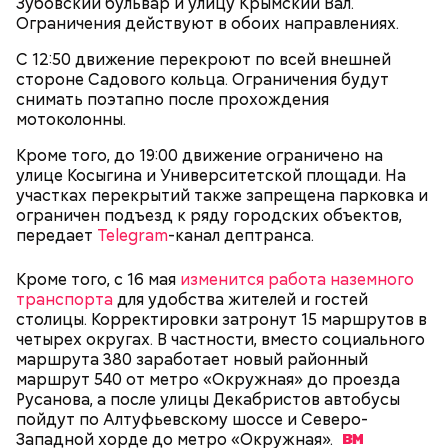
Зубовский бульвар и улицу Крымский Вал.
От новичка к профи:
Диплом по цене квартиры: из чего
Ограничения действуют в обоих направлениях.
«Абилимпикс» помогает в
складывается стоимость
трудоустройстве москвичам с
обучения в вузах и какие
С 12:50 движение перекроют по всей внешней
особенностями здоровья
профессии будут престижными
стороне Садового кольца. Ограничения будут
снимать поэтапно после прохождения
мотоколонны.
В Московском государственном колледже
электромеханики и информационных технологий
Кроме того, до 19:00 движение ограничено на
обучают по профессии «Мастер вертикального
улице Косыгина и Университетской площади. На
транспорта». Здесь есть мастерская, где учат
участках перекрытий также запрещена парковка и
будущих электромехаников по лифтам.
ограничен подъезд к ряду городских объектов,
Модернизировали также лабораторию
передает
Telegram
-канал дептранса.
композитных материалов в Политехническом
колледже имени Н. Н. Годовикова. Там студенты
Кроме того, с 16 мая
изменится работа наземного
изготавливают детали из стеклоткани и
транспорта
для удобства жителей и гостей
углеволокна, проверяют их качество на новых
столицы. Корректировки затронут 15 маршрутов в
дефектоскопах и работают на лазерном и
четырех округах. В частности, вместо социального
Все участники экскурсии отметили масштабы
гибочном станках с ЧПУ. Здесь же появился
маршрута 380 заработает новый районный
пространства кинопарка и возможность
учебный комплекс с технологией дополненной
маршрут 540 от метро «Окружная» до проезда
перемещаться из одной эпохи в другую.
реальности, который помогает студентам изучать
Русанова, а после улицы Декабристов автобусы
устройство авиационных двигателей.
пойдут по Алтуфьевскому шоссе и Северо-
Западной хорде до метро
«Окружная».