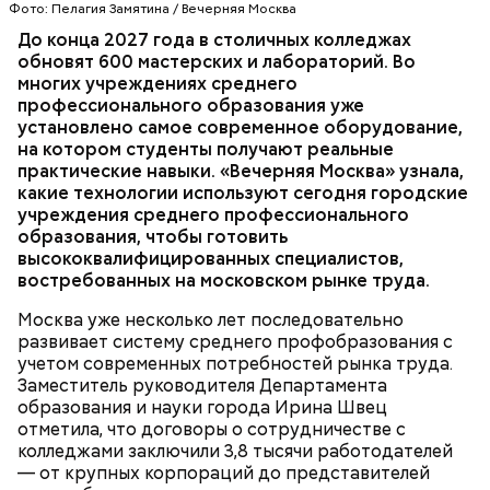
Фото: Пелагия Замятина / Вечерняя Москва
До конца 2027 года в столичных колледжах
Мария добавила, что здесь она увидела:
— С учетом их запросов обновлены все
обновят 600 мастерских и лабораторий. Во
киношники работают многозадачно, что отлично
образовательные программы, а практика теперь
многих учреждениях среднего
подошло бы ей по складу ума и характера.
занимает не менее 70 процентов учебного
профессионального образования уже
времени, — рассказала она. — Чтобы повысить
установлено самое современное оборудование,
качество обучения, мы переоснастили полторы
ОБРАЗОВАНИЕ
МОСКВА
КОЛЛЕДЖИ
на котором студенты получают реальные
тысячи мастерских и лабораторий. Ирина Швец
практические навыки. «Вечерняя Москва» узнала,
сообщила, что к 2031 году планируется полностью
какие технологии используют сегодня городские
обновить инфраструктуру городских колледжей, в
учреждения среднего профессионального
том числе — построить семь новых, где будут
образования, чтобы готовить
обучаться более 60 тысяч студентов.
высококвалифицированных специалистов,
Возведение в Москве социальных объектов
востребованных на московском рынке труда.
соответствует целям и инициативам
национального проекта
«Инфраструктура для
Москва уже несколько лет последовательно
жизни»
.
развивает систему среднего профобразования с
учетом современных потребностей рынка труда.
Заместитель руководителя Департамента
— Увидев, как здесь все устроено, послушав
образования и науки города Ирина Швец
рассказы режиссеров, актеров, я по-другому стала
отметила, что договоры о сотрудничестве с
смотреть на кинематограф. Думаю, что мне было
колледжами заключили 3,8 тысячи работодателей
бы интересно побыть за кадром, например в
— от крупных корпораций до представителей