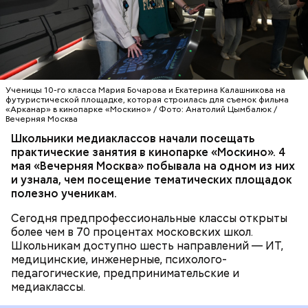
— Мы более десяти лет развиваем
контрольно-надзорных мероприятий. Инспекторы
«Москино», где, помимо школьников, практику
предпрофессиональные классы, чтобы школьники
Комитета оценивали соответствие выполненных
проходят и студенты киноколледжей. Здесь они
еще во время учебы могли получить первый
работ и применяемых материалов требованиям
знакомятся с основами кинопроизводства.
практический опыт и осознанно выбрать будущую
проектной документации и утвержденным
профессию, — отметила заместитель мэра Москвы
архитектурно-градостроительным решениям. Это
МОЛОДЕЖЬ
ОБРАЗОВАНИЕ
МОСКВА
по вопросам социального развития Анастасия
гарантирует качество и безопасность зданий при
ШКОЛЫ
МОСКИНО
Ракова. — Речь идет о полноценном погружении:
их дальнейшей эксплуатации.
Ученицы 10-го класса Мария Бочарова и Екатерина Калашникова на
ребята работают на реальных площадках вместе с
футуристической площадке, которая строилась для съемок фильма
«Арканар» в кинопарке «Москино» / Фото: Анатолий Цымбалюк /
действующими специалистами из интересующей
Вечерняя Москва
их сферы. Одно из направлений
Школьники медиаклассов начали посещать
предпрофессионального образования —
практические занятия в кинопарке «Москино». 4
медиаклассы, в которых сегодня учатся более
мая «Вечерняя Москва» побывала на одном из них
шести тысяч школьников.
и узнала, чем посещение тематических площадок
полезно ученикам.
Строительство объектов социальной
Сегодня предпрофессиональные классы открыты
инфраструктуры ведется под надзором
более чем в 70 процентах московских школ.
специалистов Мосгосстройнадзора.
Школьникам доступно шесть направлений — ИТ,
медицинские, инженерные, психолого-
педагогические, предпринимательские и
медиаклассы.