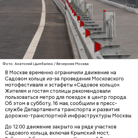
Ситора Даргель, заместитель директора по
событийному маркетингу кинопарка «Москино»:
В Первом московском образовательном комплексе
обновили мастерские для дизайнеров одежды. Их
оснастили промышленными швейными машинами,
парогенераторами, раскройными столами и
манекенами. В колледже также открылась
лаборатория для бариста с профессиональными
кофемашинами и инструментами, где уже
занимаются более 500 студентов.
Фото: Анатолий Цымбалюк / Вечерняя Москва
В Москве временно ограничили движение на
Садовом кольце из-за проведения Московского
мотофестиваля и эстафеты «Садовое кольцо».
Жителям и гостям столицы рекомендовали
пользоваться метро для поездок в центр города.
Об этом в субботу, 16 мая, сообщили в пресс-
службе Департамента транспорта и развития
дорожно-транспортной инфраструктуры Москвы.
До 12:00 движение закрыто на ряде участков
ПРЯМАЯ РЕЧЬ
Садового кольца, включая Крымский мост,
Лучшая техника