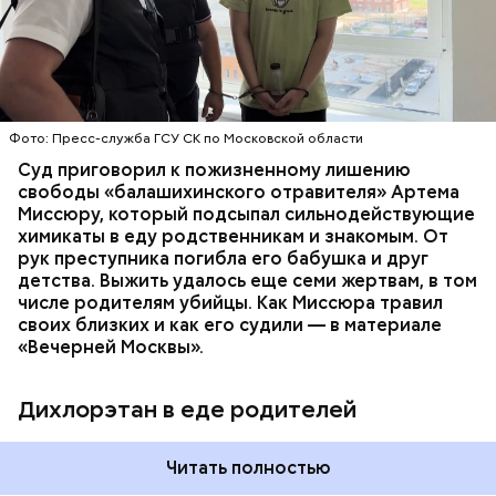
плохое самочувствие. Врачи не смогли поставить
им точный диагноз, после чего анализы
потерпевших направили на экспертизу. В них
ОТРАВЛЕНИЯ
БАЛАШИХА
РОДИТЕЛИ
специалисты обнаружили сильнодействующий
СЛЕДСТВЕННЫЙ КОМИТЕТ
ЭКСПЕРТИЗЫ
химикат дихлорэтан, который не мог попасть в
организм супругов случайно. То же самое вещество
нашли в еде, изъятой из квартиры пострадавших.
Фото: Пресс-служба ГСУ СК по Московской области
Суд приговорил к пожизненному лишению
свободы «балашихинского отравителя» Артема
Миссюру, который подсыпал сильнодействующие
химикаты в еду родственникам и знакомым. От
рук преступника погибла его бабушка и друг
детства. Выжить удалось еще семи жертвам, в том
числе родителям убийцы. Как Миссюра травил
своих близких и как его судили — в материале
«Вечерней Москвы».
Дихлорэтан в еде родителей
Читать полностью