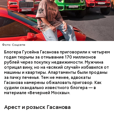
В мае 2025 года МВД РФ объявило в
международный розыск
блогера Гусейна Гасанова.
В его отношении возбудили уголовное дело о
неуплате налогов и легализации преступных
доходов в особо крупном размере. В тот же день
НАЛОГИ
ПОИСК ЛЮДЕЙ
ДЕНЬГИ
МВД
мужчину
заочно арестовали
.
ГАСАН ГУСЕЙНОВ
Молодого человека задержали. На первом же
Фото: Соцсети
допросе он признался, что планировал отравить
только отчима. Тогда следователи посчитали, что
Блогера Гусейна Гасанова приговорили к четырем
мотивом преступления была квартира родителей,
годам тюрьмы за отмывание 170 миллионов
которая в случае их смерти перешла бы сыну. Но
рублей через покупку недвижимости. Мужчина
спустя несколько дней Миссюра заявил, что ранее
отрицал вину, но на «всякий случай» избавился от
уже травил других людей.
машины и квартиры. Апартаменты были проданы
за пачку печенья. Тем не менее, адвокаты
Гасанова намерены обжаловать приговор. Как
судили скандально известного блогера — в
материале «Вечерней Москвы».
Арест и розыск Гасанова