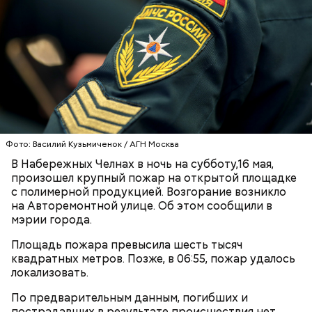
Блогеру грозило до семи лет лишения свободы.
Видео: пресс-служба ГСУ СК по Московской области
Фото: Василий Кузьмиченок / АГН Москва
— Мы съездили за витаминами, вернулись обратно,
В Набережных Челнах в ночь на субботу,16 мая,
поднялись домой. У него ухудшилось самочувствие
произошел крупный пожар на открытой площадке
через сутки... Его увезли в больницу,
с полимерной продукцией. Возгорание возникло
реанимировали, и там он скончался, — рассказывал
на Авторемонтной улице. Об этом сообщили в
Миссюра на допросе.
мэрии города.
Площадь пожара превысила шесть тысяч
квадратных метров. Позже, в 06:55, пожар удалось
Родственники обналичивали деньги и возвращали
локализовать.
их Гасанову. А чтобы пользоваться деньгами и не
вызвать подозрений у налоговой, Гасанов либо
По предварительным данным, погибших и
распределял их между еще несколькими счетами,
пострадавших в результате происшествия нет,