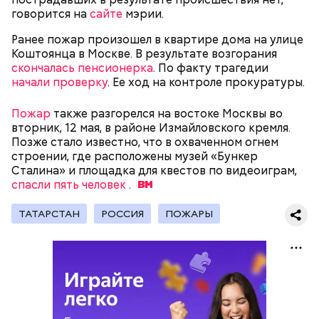
либо
покупал на них квартиры
.
говорится на
сайте
мэрии.
Ранее пожар произошел в квартире дома на улице
Коштоянца в Москве. В результате возгорания
Следующим подопытным стал друг детства
скончалась пенсионерка
. По факту трагедии
Миссюры Константин. 3 февраля того же года,
начали проверку
. Ее ход на контроле прокуратуры.
когда молодые люди ехали вместе в машине,
— Гасанов, являясь индивидуальным
подозреваемый угостил приятеля морсом с
Пожар
также разгорелся на востоке Москвы во
предпринимателем, осуществлял
этиленгликолем. Через два дня Константин умер в
вторник, 12 мая, в районе Измайловского кремля.
предпринимательскую деятельность в области
больнице.
Позже стало известно, что в охваченном огнем
продажи и размещения рекламы в социальных
строении, где расположены музей «Бункер
сетях. С целью сокрытия своих доходов часть
Сталина» и площадка для квестов по видеоиграм,
денежных средств от спонсоров розыгрышей,
спасли пять человек
.
покупателей различных мотивационных курсов и
прогнозов ставок на спорт Гасанов получал на
ТАТАРСТАН
РОССИЯ
ПОЖАРЫ
свои личные лицевые счета как физического лица, а
также на подконтрольные родственникам лицевые
счета, — пояснили в
московской прокуратуре
.
Первой жертвой Миссюры была его девушка.
Именно на ней молодой человек впервые испытал
химикаты, купленные в интернет-магазине. 13
января 2024 года он подсыпал дихлорэтан в
коктейль возлюбленной, отчего у нее случился