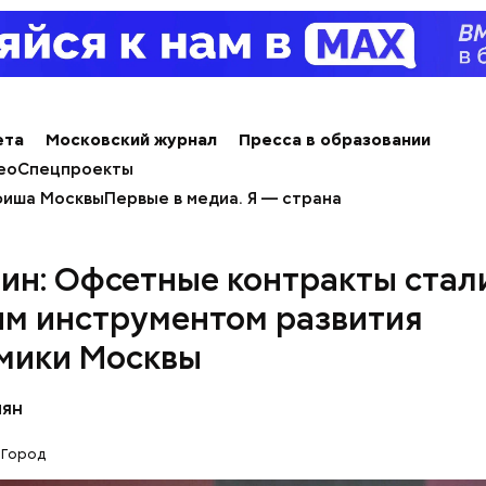
ета
Московский журнал
Пресса в образовании
ео
Спецпроекты
иша Москвы
Первые в медиа. Я — страна
ин: Офсетные контракты стал
м инструментом развития
 мэра,
около 100 километров дорог
, 18 искусстве
мики Москвы
й и 16 пешеходных переходов планируется постр
2026 году.
пян
Город