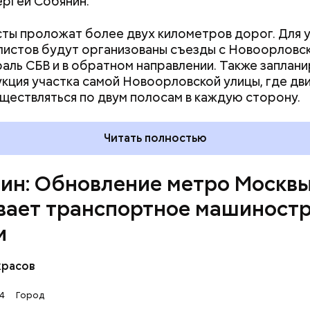
ргей Собянин.
ты проложат более двух километров дорог. Для 
истов будут организованы съезды с Новоорловс
а обновления подземки оказывает существенную
раль СБВ и в обратном направлении. Также заплан
 транспортному машиностроению во всей стране
кция участка самой Новоорловской улицы, где дв
рмируют долгосрочные производственные цепочк
ществляться по двум полосам в каждую сторону.
ют внедрение передовых технологий и создание 
, а также сохраняют тысячи рабочих мест. Мэр п
в условиях санкционного давления отечественные
Читать полностью
замещают зарубежные компоненты.
ин: Обновление метро Москв
вает транспортное машиност
и
красов
14
Город