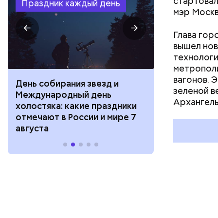
стартовал
Праздник каждый день
мэр Москв
Глава гор
вышел нов
технологи
метрополи
вагонов. 
День собирания звезд и
День шевеле
зеленой в
Международный день
и Междунар
Архангель
холостяка: какие праздники
подкаблучни
отмечают в России и мире 7
праздники о
августа
и мире 6 авг