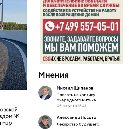
ожную
о шоссе.
ущем году.
И
муществ.
уживаются
лет. Для
рабочие
Мнения
Михаил Щипанов
Плевать на критику
очередного нытика
—
06 августа 15:41
ловской
ездом №
Александр Лосото
л мэр
Лекарство будущего: