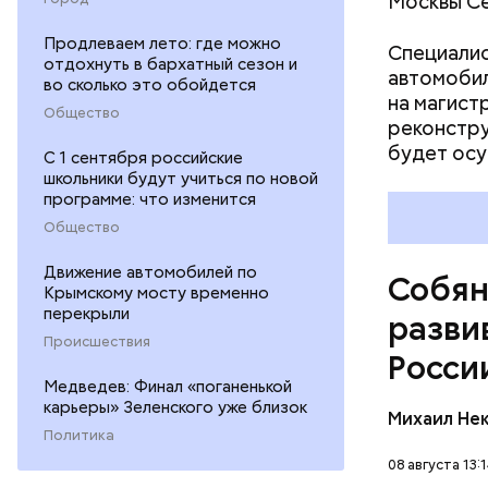
Москвы Се
Продлеваем лето: где можно
Специалис
отдохнуть в бархатный сезон и
автомобил
Программ
во сколько это обойдется
на магист
поддержку
Общество
реконстру
заказы фо
будет осу
стимулиру
С 1 сентября российские
мощностей
школьники будут учиться по новой
программе: что изменится
что даже 
успешно 
Общество
Движение автомобилей по
Собян
Крымскому мосту временно
перекрыли
разви
Происшествия
Росси
Медведев: Финал «поганенькой
карьеры» Зеленского уже близок
Михаил Не
Политика
08 августа 13: