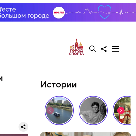
и
Истории
нных
оить в