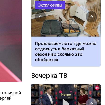
Эксклюзивы
 станут
Продлеваем лето: где можно
сти себя при
отдохнуть в бархатный
й и что
сезон и во сколько это
 укуса
обойдется
Вечерка ТВ
спорта,
ие в
столичной
твует
Сергей
и», —