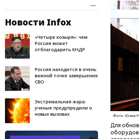
Новости Infox
Парк моск
чем пятью
запущена 
«Четыре козыря»: чем
МОСКВА
Рижской л
Россия может
отблагодарить КНДР
укомплект
обновлени
среди кру
Россия находится в очень
важной точке завершения
СВО
Экстремальная жара:
ученые предупредили о
новых вызовах
Фото: Юлия М
Для обнов
оборудова