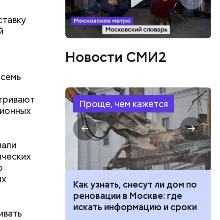
ставку
й
Новости СМИ2
осемь
атривают
Проще, чем кажется
ционных
чали
ических
о
их
 100 тысяч
Как узнать, снесут ли дом по
Ново-
дарства при
реновации в Москве: где
ии: кто может
искать информацию и сроки
ные
ивать
 какие нужны