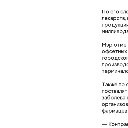
написал С
По его сл
лекарств,
продукции
миллиарда
Мэр отмет
офсетных 
городског
производс
терминало
Также по 
поставлят
заболеван
организов
Во-первых
фармацевт
Переделки
действующ
— Контрак