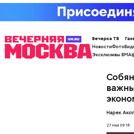
Вечерка ТВ
Газ
Новости
Фото
Вид
Эксклюзивы ВМ
Аф
Собян
важны
По словам
эконо
сооружени
Москве в 
Нарек Ако
27 мая 09:18