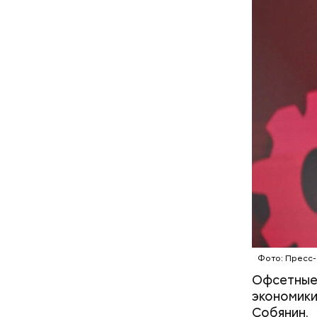
— По путе
который с
Фото: Пресс-
социальны
Офсетные 
столице о
экономики
целям и и
Собянин.