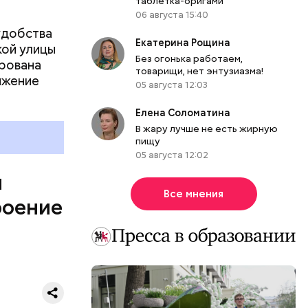
таблетка-оригами
06 августа 15:40
удобства
Екатерина Рощина
кой улицы
Без огонька работаем,
ирована
. Крупные
товарищи, нет энтузиазма!
ижение
и,
05 августа 12:03
новых
одчеркнул,
Елена Соломатина
 заводы
В жару лучше не есть жирную
пищу
05 августа 12:02
ы
Все мнения
роение