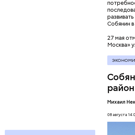
маршруты,
потребнос
инфрастру
последова
По словам
развивать
строитель
Собянин 
показателя
проложено
27 мая от
станций и
Москва» у
ЭКОНОМИ
Собян
район
Михаил Не
08 августа 14: