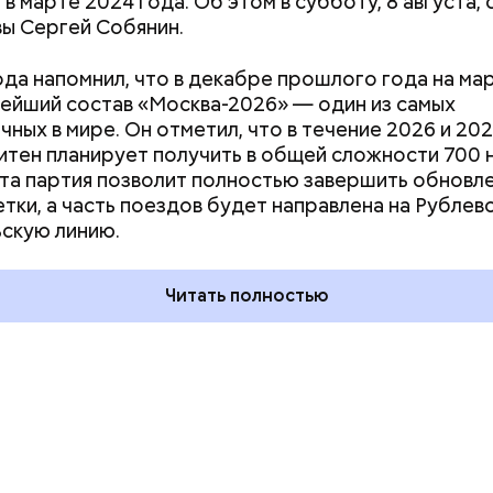
 в марте 2024 года. Об этом в субботу, 8 августа,
ы Сергей Собянин.
ода напомнил, что в декабре прошлого года на м
ейший состав «Москва-2026» — один из самых
чных в мире. Он отметил, что в течение 2026 и 20
тен планирует получить в общей сложности 700 
Эта партия позволит полностью завершить обновл
ния пальцами ног
День разглядывания
етки, а часть поездов будет направлена на Рублев
одный день
горизонта и День пьяного
скую линию.
ка: какие
курсанта: какие праздники
тмечают в России
отмечают в России и мире 5
уста
августа
Читать полностью