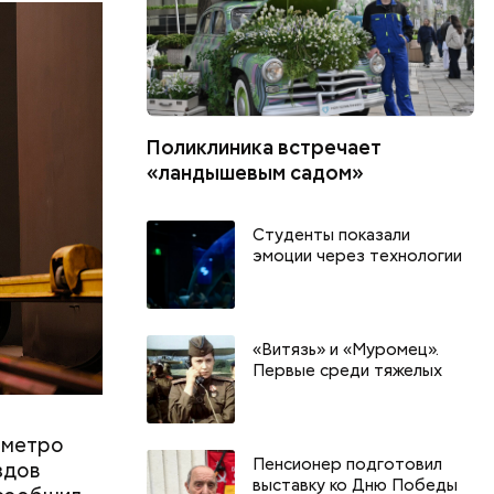
ился более
ла
ужско-
Поликлиника встречает
«ландышевым садом»
орости
озиции
Студенты показали
эмоции через технологии
«Витязь» и «Муромец».
Первые среди тяжелых
 метро
Пенсионер подготовил
здов
выставку ко Дню Победы