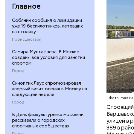
После тог
Главное
сеть, у в
Завершить
СТРОИТЕ
Собянин сообщил о ликвидации
Реализаци
— Кроме т
уже 19 беспилотников, летевших
по контра
на столицу
ответстве
Происшествия
нас это г
машиностр
Самира Мустафаева: В Москве
места, — 
созданы все условия для занятий
спортом
Город
Синоптик Леус спрогнозировал
«первый визит осени» в Москву на
следующей неделе
Фото: mos.ru
Город
Строящий
Варшавско
В День физкультурника москвичи
улицей в
рассказали о городских
спортивных сообществах
389 в рай
Город