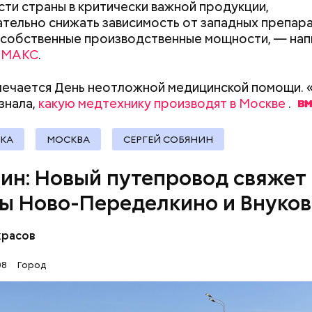
 что позволит исключить лишние объезды. Новая
ти страны в критически важной продукции,
документы
ктура будет использоваться и общественным тр
тельно снижать зависимость от западных препара
 мэра, Москва показывает
беспрецедентные темп
 собственные производственные мощности, — нап
ства метро, и в этом году она достигла максимал
в
МАКС
.
 за последние пять лет. Так, за первые семь месяц
 14,7 километра тоннелей, в работах задействова
мечается День неотложной медицинской помощи. 
 10 тоннелепроходческих механизированных компл
знала,
какую медтехнику производят в Москве
.
КА
МОСКВА
СЕРГЕЙ СОБЯНИН
ин: Новый путепровод свяжет
ы Ново-Переделкино и Внуко
красов
08
Город