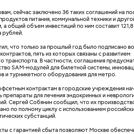
обянин на своей странице в
МАКС
.
овам, сейчас заключено 36 таких соглашений на по
 продуктов питания, коммунальной техники и друго
, а общий объем инвестиций по ним составит 121,8
 рублей.
ил, что только за прошлый год было подписано в
контрактов, пять из которых связаны с развитием
о транспорта. В частности, соглашения предусм
тво SAM-модулей для билетной системы, иннова
в и турникетного оборудования для метро.
офсетным контрактам в городские учреждения на
ь препараты для лечения эндокринных и невролог
ий. Сергей Собянин сообщил, что их производств
ано по полному циклу с использованием российск
Как поменять батареи дома и
Как получить до
, улучшится транспортная доступность районов 
ических субстанций.
не получить штраф
рублей от госу
но и Внуково. Во-вторых, снизится нагрузка на
трудной ситуац
ие магистрали. В-третьих, появятся альтернатив
ты с гарантией сбыта позволяют Москве обеспеч
претендовать и