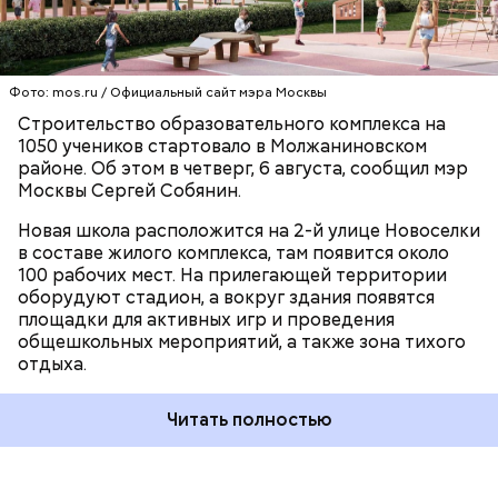
СТРОИТЕЛЬСТВО
СЕРГЕЙ СОБЯНИН
ШКОЛЫ
По словам тренера по гребле Юлии Ивановой,
Фото: mos.ru / Официальный сайт мэра Москвы
возрождение такого легендарного пространства
служит популяризации водных видов спорта.
Строительство образовательного комплекса на
1050 учеников стартовало в Молжаниновском
районе. Об этом в четверг, 6 августа, сообщил мэр
Москвы Сергей Собянин.
Новая школа расположится на 2-й улице Новоселки
в составе жилого комплекса, там появится около
100 рабочих мест. На прилегающей территории
оборудуют стадион, а вокруг здания появятся
Работы проходят в комплексе, состоящем из
площадки для активных игр и проведения
четырех строений. В одном из них разместится
общешкольных мероприятий, а также зона тихого
универсальный спортзал с игровым полем для
отдыха.
тренировок и соревнований по баскетболу,
волейболу, футзалу, художественной гимнастике и
Читать полностью
спортивным единоборствам. Там же расположат
зал сухой гребли и раздевалки для спортсменов. В
других комплексах появятся тренажерный бассейн
для гребли, универсальный спортивный зал и