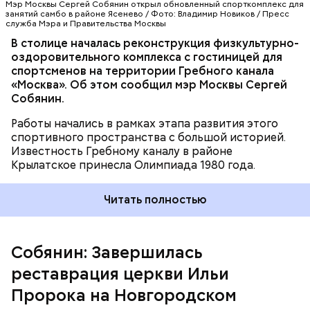
Мэр Москвы Сергей Собянин открыл обновленный спорткомплекс для
назначения. На данный момент работы
занятий самбо в районе Ясенево / Фото: Владимир Новиков / Пресс
продолжаются еще на 27 памятниках.
служба Мэра и Правительства Москвы
В столице началась реконструкция физкультурно-
оздоровительного комплекса с гостиницей для
Проект благоустройства и развития территории Гребного канала в
спортсменов на территории Гребного канала
Крылатском / Фото: mos.ru / Официальный сайт мэра Москвы
«Москва». Об этом сообщил мэр Москвы Сергей
Собянин.
Работы начались в рамках этапа развития этого
спортивного пространства с большой историей.
Известность Гребному каналу в районе
Крылатское принесла Олимпиада 1980 года.
В рамках реставрации были укреплены
Читать полностью
конструкции, восстановлены фасады, кровля,
колокольня, интерьеры и иконостасы, а также
исторический облик Нижнего храма, который
Собянин: Завершилась
спустя годы вновь открыт для посещения.
реставрация церкви Ильи
Пророка на Новгородском