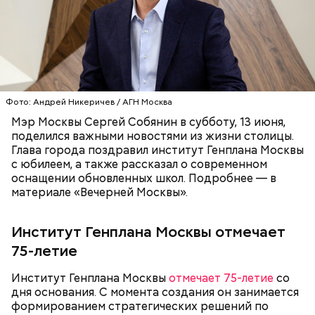
В районах Соколиная Гора и Восточный за счет
городского бюджета построят спортивные
комплексы с бассейном. Объекты сейчас на этапе
Фото: Андрей Никеричев / АГН Москва
проектирования. Тренироваться в этих комплексах
смогут более 500 человек в смену. Там же будут
Мэр Москвы Сергей Собянин в субботу, 13 июня,
открыты секции для детей и взрослых. Самым
поделился важными новостями из жизни столицы.
крупным станет комплекс на Соколиной Горе
Глава города поздравил институт Генплана Москвы
площадью 15 000 квадратных метров.
с юбилеем, а также рассказал о современном
оснащении обновленных школ. Подробнее — в
материале «Вечерней Москвы».
Институт Генплана Москвы отмечает
75-летие
Институт Генплана Москвы
отмечает 75-летие
со
дня основания. С момента создания он занимается
формированием стратегических решений по