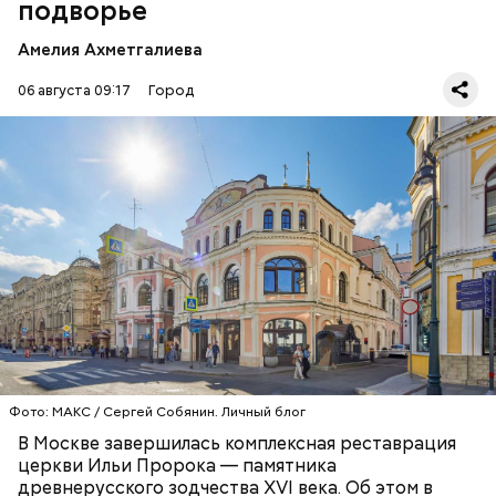
подворье
Амелия Ахметгалиева
06 августа 09:17
Город
— За эти столетия облик здания неоднократно
менялся: в советское время здесь находились
различные учреждения, а какое-то время он даже
использовался под жилье, — написал мэр столицы
в личном блоге в мессенджере
МАКС
.
РЕСТАВРАЦИЯ
МОСКВА
СЕРГЕЙ СОБЯНИН
Фото: МАКС / Сергей Собянин. Личный блог
В Москве завершилась комплексная реставрация
церкви Ильи Пророка — памятника
древнерусского зодчества XVI века. Об этом в