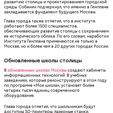
развитию столицы и проектированием городской
среды. Собянин подчеркнул, что именно в Генплане
Проект спортивного комплекса в районе Восточный, его площадь
закладывается фундамент будущего Москвы.
составит почти 4000 кв. м. / Фото: Канал Сергея Собянина
Глава города также отметил, что в институте
работают более 1500 специалистов,
обеспечивающих развитие столицы с сохранением
ее исторического облика. По его словам, наработки
Института Генплана применяются не только в
ТЕМ ВРЕМЕНЕМ
Москве, но и более чем в 20 других городах России.
Обновленные школы столицы
В
обновленных школах Москвы
создают кабинеты
информационных технологий. В учебных
заведениях, которые реконструируют в этом году
по программе «Моя школа», установят более
четырех тысяч единиц современного
оборудования.
Глава города отметил, что школьникам будут
доступны 3D-принтеры, лазерные станки,