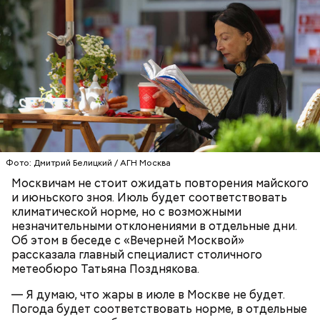
После этого все материалы дела направляются в
мировой суд для дальнейшего рассмотрения. Эти
меры повысят доверие москвичей к сервисам
доставки и улучшат общую транспортную
безопасность столицы, — подчеркнул заместитель
мэра Максим Ликсутов.
В ходе рейда инспекторы ГИБДД останавливают
курьеров, проверяют у них документы. Затем
сотрудники МАДИ сверяют корректность данных
курьера в системе АИС «Таксомотор» и наличие у
Фото: Дмитрий Белицкий / АГН Москва
него открытой смены в системе КИС «АРТ» (без
Москвичам не стоит ожидать повторения майского
этого доставщик не имеет права работать).
и июньского зноя. Июль будет соответствовать
Специалисты лаборатории ГБУ «МосТрансПроект»
климатической норме, но с возможными
ставят электровелосипед на высокоточный
незначительными отклонениями в отдельные дни.
измерительный стенд для определения его
Об этом в беседе с «Вечерней Москвой»
максимальной скорости.
рассказала главный специалист столичного
метеобюро Татьяна Позднякова.
— Я думаю, что жары в июле в Москве не будет.
Погода будет соответствовать норме, в отдельные
Проверки курьеров проводит столичный