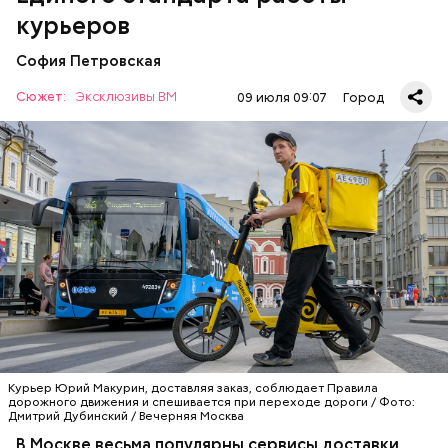
курьерских сервисов, который был создан в 2024
курьеров
году для повышения безопасности и прозрачности
доставки. Последнее нововведение — у
София Петровская
транспорта доставщиков начали проверять
максимальную скорость с помощью динамических
Сюжет:
Эксклюзивы ВМ
09 июля 09:07
Город
стендов.
Инновационные технологии
Курьер Юрий Макурин, доставляя заказ, соблюдает Правила
дорожного движения и спешивается при переходе дороги / Фото:
Дмитрий Дубинский / Вечерняя Москва
В Москве весьма популярны сервисы доставки.