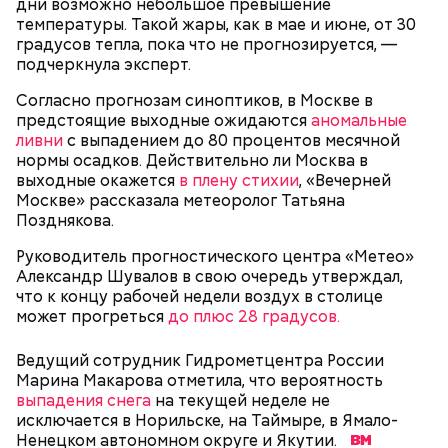
дни возможно небольшое превышение
Департамент транспорта и развития дорожно-
Можно ли запретить курьерам на
Сезон проката электросамокатов:
температуры. Такой жары, как в мае и июне, от 30
транспортной инфраструктуры, Московская
электровелосипедах ездить по
что нового ждет москвичей в 2026
градусов тепла, пока что не прогнозируется, —
административная дорожная инспекция (МАДИ),
пешеходным дорожкам
году
подчеркнула эксперт.
Госавтоинспекция, ГБУ «МосТрансПроект», Центр
организации дорожного движения (ЦОДД), ГКУ
Согласно прогнозам синоптиков, в Москве в
«Администратор московского парковочного
предстоящие выходные ожидаются
аномальные
пространства» (АМПП).
ливни
с выпадением до 80 процентов месячной
нормы осадков. Действительно ли Москва в
выходные окажется
в плену стихии
, «Вечерней
Москве» рассказала метеоролог Татьяна
Позднякова.
Руководитель прогностического центра «Метео»
Александр Шувалов в свою очередь утверждал,
Стенды позволяют мгновенно определять
что к концу рабочей недели воздух в столице
скорость транспортного средства и выявлять
может прогреться
до плюс 28 градусов.
электровелосипеды, характеристики которых
соответствуют параметрам мопедов и
Ведущий сотрудник Гидрометцентра России
мотоциклов, разрешенных к управлению только
Марина Макарова отметила, что вероятность
при наличии водительских прав категории «М».
выпадения снега
на текущей неделе не
исключается в Норильске, на Таймыре, в Ямало-
Ненецком автономном округе и Якутии.