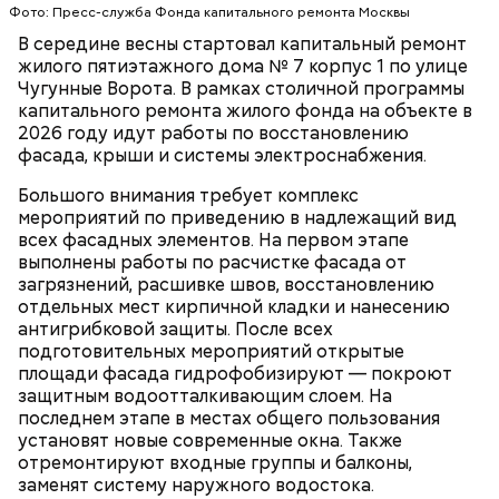
Фото: Пресс-служба Фонда капитального ремонта Москвы
На крыше здания специалисты усилят
В середине весны стартовал капитальный ремонт
стропильную систему и заменят обрешетку,
жилого пятиэтажного дома № 7 корпус 1 по улице
произведут работы по устройству температурно-
Чугунные Ворота. В рамках столичной программы
влажностного режима и ходового настила. Также в
капитального ремонта жилого фонда на объекте в
рамках капитального ремонта в доме обновят
РАЙОН ВЫХИНО-ЖУЛЕБИНО
2026 году идут работы по восстановлению
систему электроснабжения.
КАПИТАЛЬНЫЙ РЕМОНТ
ЮГО-ВОСТОЧНЫЙ АДМИНИСТРАТИВНЫЙ ОКРУГ
фасада, крыши и системы электроснабжения.
(ЮВАО)
Большого внимания требует комплекс
мероприятий по приведению в надлежащий вид
всех фасадных элементов. На первом этапе
выполнены работы по расчистке фасада от
загрязнений, расшивке швов, восстановлению
отдельных мест кирпичной кладки и нанесению
антигрибковой защиты. После всех
подготовительных мероприятий открытые
площади фасада гидрофобизируют — покроют
защитным водоотталкивающим слоем. На
последнем этапе в местах общего пользования
установят новые современные окна. Также
отремонтируют входные группы и балконы,
заменят систему наружного водостока.