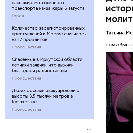
пассажирам столичного
истор
транспорта из-за жары 6 августа
молит
Город
Количество зарегистрированных
Перенесемс
Татьяна М
преступлений в Москве снизилось
очень тру
на 17 процентов
мучительн
19 декабря 20
ПРАВОСЛ
Происшествия
ЦЕРКОВЬ
Спасенные в Иркутской области
летчики заявили, что выжили
благодаря радиостанции
Происшествия
Двоих россиян эвакуировали с
высоты 3,5 тысячи метров в
Казахстане
Происшествия