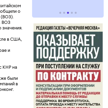
 китайском
ообщили о
(ВОЗ).
. ВОЗ
 значения.
, Николай
покоил
сле в США,
рае и
с КНР на
кже были
мпаний в
онконг.