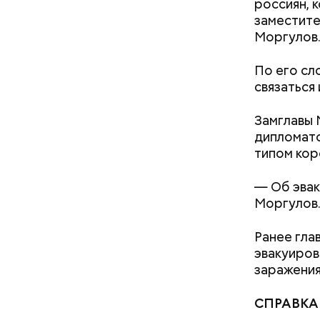
россиян, 
заместите
А еще, уд
Моргулов
мужей, не
По его сл
связаться
Замглавы 
дипломато
типом кор
— Об эвак
Моргулов
Ранее гла
эвакуиров
Как поменять батареи дома и
заражения
не получить штраф
СПРАВКА