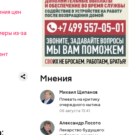
атаре. С
инял
ения цен
роводил в
п Николай
ем и
меры из-за
дство от
м Николай
дником
ент
их
человек
, и даже
Мнения
Михаил Щипанов
Плевать на критику
очередного нытика
06 августа 15:41
Александр Лосото
:
Лекарство будущего: