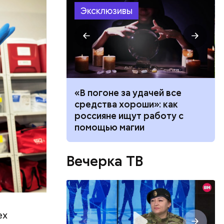
Эксклюзивы
ало по
«В погоне за удачей все
 как
средства хороши»: как
ла толпу
россияне ищут работу с
ске
помощью магии
Вечерка ТВ
ех