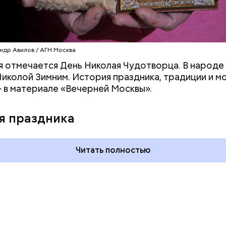
ндр Авилов / АГН Москва
я отмечается День Николая Чудотворца. В народе 
иколой Зимним. История праздника, традиции и м
 в материале «Вечерней Москвы».
 и День поцелуев
День тульского пряника и
какие праздники
День сидения на
я праздника
оссии и мире 3
подоконниках: какие
праздники отмечают в Росси
и мире 2 августа
Читать полностью