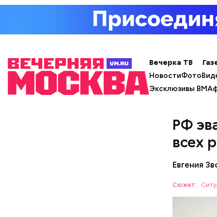
Вечерка ТВ
Газ
Новости
Фото
Вид
Эксклюзивы ВМ
Аф
РФ эв
всех 
Евгения З
За свою з
Сюжет:
Ситу
Божию.