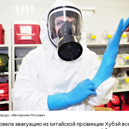
Вода за 10 тысяч: поможет ли
Людей разброс
японский напиток сбросить
проезжей части:
лишний вес
легковушка сби
пешеходов в Ом
Гердо, «Вечерняя Москва»
овела эвакуацию из китайской провинции Хубэй вс