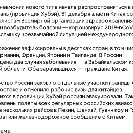
документы
невмонии нового типа начала распространяться в
ань (провинция Хубэй). 31 декабря власти Китая с
алистам Всемирной организации здравоохранения 
н возбудитель болезни — коронавирус 2019-nCoV
вспышку чрезвычайной ситуацией международного
т предание, совершая паломничество в Иерусалим
ц по просьбе отчаявшихся путников молитвой ус
ражения зафиксированы в десятках стран, в том чи
авшееся море.
ермании, Франции, Японии и Таиланде. В России
ены два случая заболевания — в Забайкальском к
 области. Оба заразившихся — граждане Китая.
ство России закрыло отдельные участки границы 
остоке и отменило рабочие визы для китайцев.
хся в провинции Хубэй россиян эвакуировали. Та
влены полеты всех регулярных российских авиако
 нескольких рейсов в Пекин, Шанхай, Гуанчжоу и Г
ратили железнодорожное сообщение с Китаем.
теме: