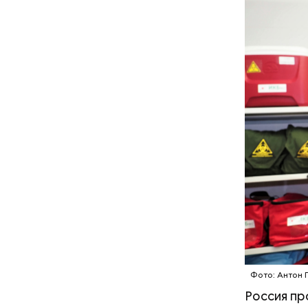
Хотела спасти малыша: как
мать и сын погибли при
падении из окна в Раменском
Фото: Антон 
Россия пр