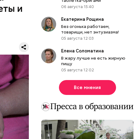
таблетка-оригами
еты и
06 августа 15:40
Екатерина Рощина
Без огонька работаем,
иан была
товарищи, нет энтузиазма!
вергнутыми
05 августа 12:03
Я
Елена Соломатина
В жару лучше не есть жирную
пищу
05 августа 12:02
Все мнения