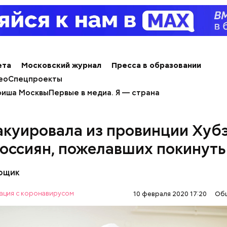
ета
Московский журнал
Пресса в образовании
ео
Спецпроекты
иша Москвы
Первые в медиа. Я — страна
акуировала из провинции Хуб
россиян, пожелавших покинуть
вощик
емную жизнь он совершил множество добрых дел 
ация с коронавирусом
10 февраля 2020 17:20
Об