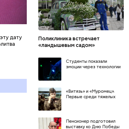
эту дату
Поликлиника встречает
олитва
«ландышевым садом»
День шевеления пальцами ног
Студенты показали
и Международный день
эмоции через технологии
подкаблучника: какие
и
праздники отмечают в России
и мире 6 августа
«Витязь» и «Муромец».
Первые среди тяжелых
Пенсионер подготовил
выставку ко Дню Победы