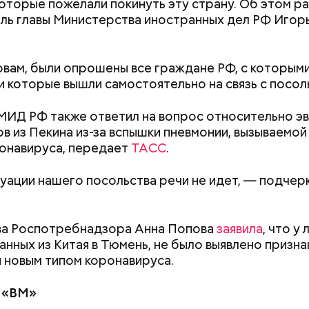
которые пожелали покинуть эту страну. Об этом р
ль главы Министерства иностранных дел РФ Игор
ержав меч палача, святой Николай спас от смерти 
.
винно осужденных корыстолюбивым градоначальн
овам, были опрошены все граждане РФ, с которым
 и которые вышли самостоятельно на связь с посол
МИД РФ также ответил на вопрос относительно э
в из Пекина из-за вспышки пневмонии, вызываемой
онавируса, передает
ТАСС
.
уации нашего посольства речи не идет, — подчер
.
ва Роспотребнадзора Анна Попова
заявила
, что у
анных из Китая в Тюмень, не было выявлено призна
Как получить до 100 тысяч
Как узнать, снес
 новым типом коронавируса.
рублей от государства при
реновации в Мос
трудной ситуации: кто может
искать информа
 «ВМ»
претендовать и какие нужны