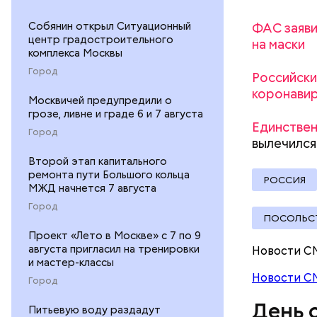
Как расск
детства Н
ФАС заяви
Собянин открыл Ситуационный
решение п
центр градостроительного
на маски
храме, а п
комплекса Москвы
Патарский
Город
Российски
возвел в 
коронави
Москвичей предупредили о
родителей
грозе, ливне и граде 6 и 7 августа
стал епис
Единствен
Город
христианс
вылечился
языческих
Второй этап капитального
лучше люб
ремонта пути Большого кольца
РОССИЯ
воскрешал
МЖД начнется 7 августа
Город
ПОСОЛЬС
Проект «Лето в Москве» с 7 по 9
августа пригласил на тренировки
Новости С
и мастер-классы
Новости С
Город
День 
Питьевую воду раздадут