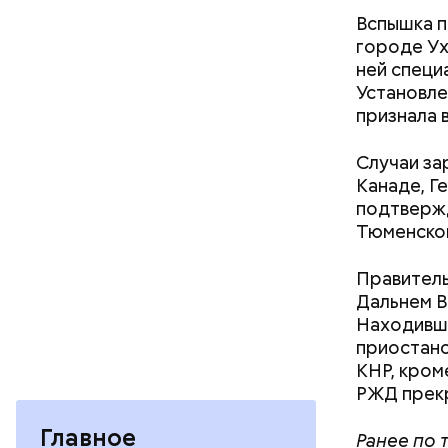
Вспышка п
городе Ух
ней специ
Установле
признала 
Как гласи
Чудотворе
Случаи за
разбушев
Канаде, Г
подтвержд
Тюменской
Правитель
Дальнем В
Находивши
приостано
КНР, кроме
РЖД прек
Главное
Ранее по 