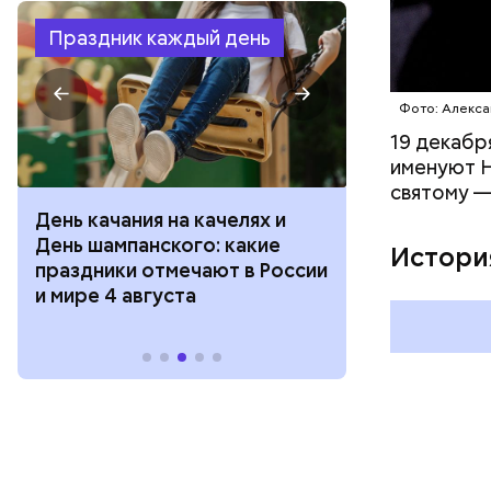
Праздник каждый день
Фото: Алекса
19 декабр
именуют Н
святому —
День качания на качелях и
День арбуза
День шампанского: какие
с зеркалом: 
Истори
праздники отмечают в России
отмечают в Р
и мире 4 августа
августа