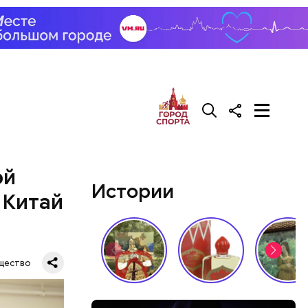
эй
Истории
 Китай
во славу
щество