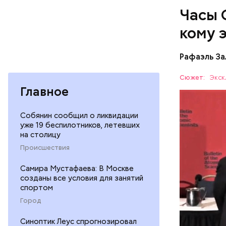
на этой п
говорить 
Часы 
согласить
кому 
Рафаэль За
Сюжет:
Экск
Главное
Часы Судн
Собянин сообщил о ликвидации
Где лучше
уже 19 беспилотников, летевших
— был пре
есть еще 
на столицу
участвова
Татарстан
АПОКАЛИ
Происшествия
концепции
экономику 
достигнет
Самира Мустафаева: В Москве
не раз пе
созданы все условия для занятий
году часы
спортом
самое бли
Город
холодная 
предметом
Синоптик Леус спрогнозировал