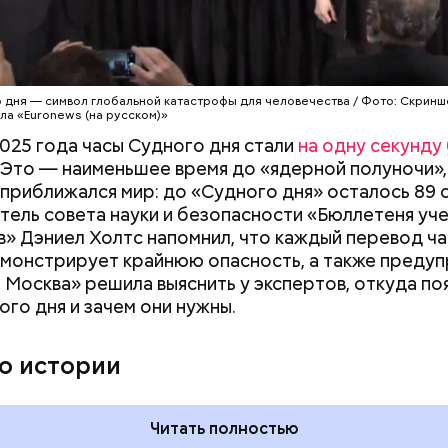
вы отправиться в «атомный рай», с 2007 года на с
яет еще одна глобальная угроза — климатические 
 дня — символ глобальной катастрофы для человечества / Фото: Скринш
ла «Euronews (на русском)»
2025 года часы Судного дня стали
на одну секунду
 Это — наименьшее время до «ядерной полуночи»,
приближался мир: до «Судного дня» осталось 89 
ель совета науки и безопасности «Бюллетеня уче
» Дэниел Холтс напомнил, что каждый перевод ч
монстрирует крайнюю опасность, а также преду
 Москва» решила выяснить у экспертов, откуда по
ого дня и зачем они нужны.
му затратная история — Сирия. Зачем она нам? / кадр из фильма
о истории
рай»
Читать полностью