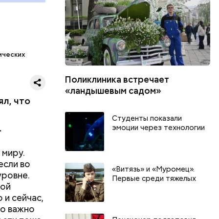
ических
Поликлиника встречает
«ландышевым садом»
ял, что
Студенты показали
. Пока эту
.
эмоции через технологии
сальные
 миру.
 Поэтому
если во
ы, а мы —
«Витязь» и «Муромец».
уровне.
Первые среди тяжелых
ирийском
той
ии РФ —
 и сейчас,
пособами,
то важно
 что еще