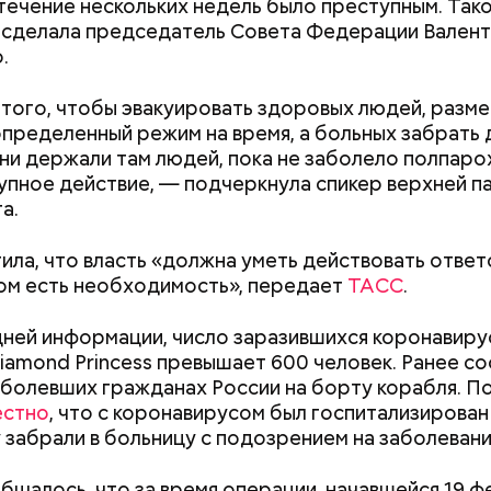
в течение нескольких недель было преступным. Так
 сделала председатель Совета Федерации Валент
.
того, чтобы эвакуировать здоровых людей, разме
определенный режим на время, а больных забрать 
они держали там людей, пока не заболело полпаро
упное действие, — подчеркнула спикер верхней п
я считаю, расширять свое международное влияние
а.
о. Ведь рано или поздно это влияние трансформи
Быстрее теряют вкус и
К концу августа
скую выгоду. С сильными хотят дружить. В сильны
ила, что власть «должна уметь действовать ответ
портятся: какие продукты
опаснее: как ве
т инвестиции. Но, чтобы стать сильными, влиятель
том есть необходимость», передает
ТАСС
.
нельзя хранить в
встрече со змее
онно привлекательными, нужно не только демонс
холодильнике
делать в случае
ощь, но и развивать экономику. Другого пути нет.
ней информации, число заразившихся коронавиру
ы. Нас и знать никто не хотел! А после того, как м
iamond Princess превышает 600 человек. Ранее с
 гигантский скачок в промышленности, постепенн
д — в зависимости от того, какие события происх
болевших гражданах России на борту корабля. П
 Вообще стоит исходить из того, что Россия для з
ченые, нобелевские лауреаты и специалисты по я
естно
, что с коронавирусом был госпитализирован
сегда будет плохая. Мы были для них плохими пра
сти из экспертного совета «Бюллетеня ученых-а
у забрали в больницу с подозрением на заболевани
ию и таковыми останемся. Чтобы с нами считались,
 решение о переводе стрелки. Например, в 2017-
ращивать как военную, так и экономическую мощь
перевода на полминуты вперед послужили как
бщалось, что за время операции, начавшейся 19 фе