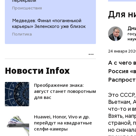
перекрыли
Происшествия
Для н
Медведев: Финал «поганенькой
карьеры» Зеленского уже близок
Дм
гос
Политика
нау
24 января 2020
А с чего 
Новости Infox
Ведь арав
Россия «
добываетс
Распрост
нефть воз
Преображение знака:
УКРАИНА
конкуриру
август станет поворотным
Это СССР,
для вас
убытки, в
Вьетнам, 
нам в Сир
что-то и 
его. Втор
Взять, на
Huawei, Honor, Vivo и др.
конфликте
страной, п
перейдут на квадратные
прим. «В
селфи-камеры
но сначал
то завтра