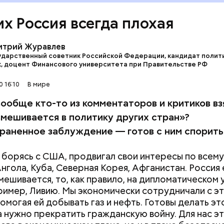
их Россия всегда плохая
итрий Журавлев
ударственный советник Российской Федерации, кандидат полит
к, доцент Финансового университета при Правительстве РФ
 16:10
В мире
вообще кто-то из комментаторов и критиков вз
ийская — намного дешевле. Она, во-первых, легко
вмешивается в политику других стран»?
я, а во-вторых, ее в трубах не нужно подогревать
раненное заблуждение — готов с ним спорить
ят в Европу танкерами, мы с саудитами успешно
НЕФТЬ
СССР
РОССИЯ
СИРИЯ
ем. Если начнут гнать напрямую — понесем колос
 борясь с США, продвигал свои интересы по всему
едь огромная часть нашей экономики — сырьевая.
Ангола, Куба, Северная Корея, Афганистан. Россия 
ии нужен Башар Асад. Он отстаивает наши интерес
вмешивается, то, как правило, на дипломатическом 
ая и главная причина нашего военного участия в с
пример, Ливию. Мы экономически сотрудничали с э
 — ИГИЛ (организация, запрещенная на территор
омогая ей добывать газ и нефть. Готовы делать это
М»
). Если с ИГИЛ не бороться всеми доступными с
а нужно прекратить гражданскую войну. Для нас э
 эти бандиты будут в странах Центральной Азии и,