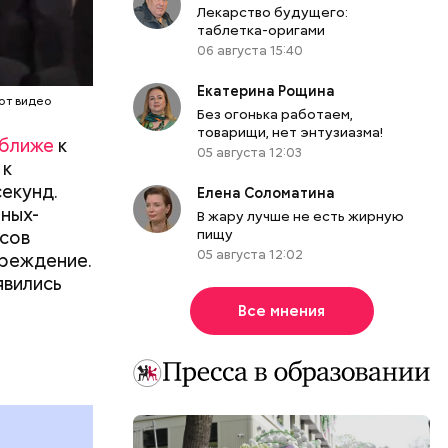
трелку
Лекарство будущего:
таблетка-оригами
изменения.
06 августа 15:40
Екатерина Рощина
от видео
Без огонька работаем,
товарищи, нет энтузиазма!
 ближе
к
05 августа 12:03
 к
секунд.
Елена Соломатина
ных-
В жару лучше не есть жирную
асов
пищу
05 августа 12:02
преждение.
явились
Все мнения
 «Сирия.