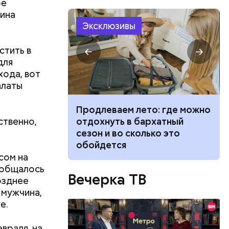
ое
ина
Эксклюзивы
стить в
для
хода, вот
алаты
 России
руется в
 станут
Продлеваем лето: где можно
х
ственно,
сти себя при
отдохнуть в бархатный
ными и
й и что
сезон и во сколько это
трировать
 укуса
обойдется
 Вспомним
сом на
ы
ообщалось
о
Вечерка ТВ
одят в
озднее
ападных
дерной
 мужчина,
ктически
томщиков»
е.
 мы
м
.
враля, на