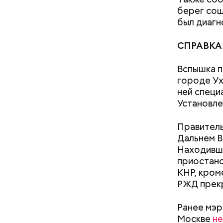
ухудшающ
берег сош
прогресса
был диагн
национали
СПРАВКА
Вспышка п
Отдельная
городе Ух
кормить и
ней специ
Союзное г
Установле
собрать С
поддержив
Правител
пор подде
Дальнем В
чем под Мо
Находивши
Белорусси
приостано
— Посколь
КНР, кроме
беспрецед
Многие по
РЖД прек
ответстве
политику 
консульти
агрессора
человечес
Ранее мэр
стал бы о
его разру
Москве
не
Львова на