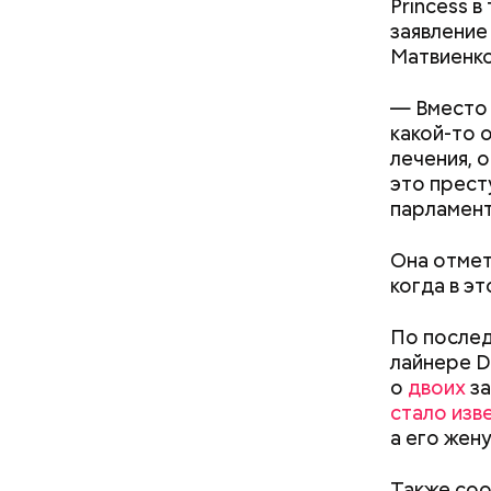
Princess 
заявление
Матвиенко
— Вместо 
какой-то 
лечения, 
это прест
В общем, 
парламент
необходим
экономиче
Она отмет
вкладываю
когда в э
инвестици
военную м
По послед
1920-е год
лайнере D
совершили
Каждый го
о
двоих
за
признали.
мире, — у
стало изв
лидеров в
безопасно
а его жен
всю истор
принимают
должны на
причиной 
Также соо