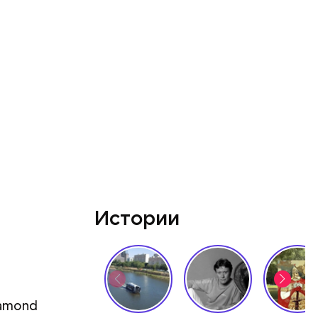
Истории
ядок
роже.
iamond