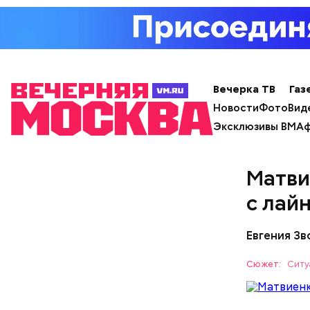
Вечерка ТВ
Газ
Новости
Фото
Вид
Эксклюзивы ВМ
Аф
ДРУГОЕ 
По мнению
Матви
политолог
раз перед
с лай
Евгения З
Сюжет:
Ситу