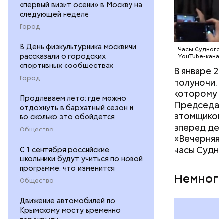
«первый визит осени» в Москву на
перспекти
следующей неделе
часов вли
Город
В День физкультурника москвичи
Часы Судного
рассказали о городских
YouTube-кана
спортивных сообществах
В январе 
Город
полуночи.
которому 
Продлеваем лето: где можно
Председат
отдохнуть в бархатный сезон и
атомщиков
во сколько это обойдется
вперед де
Общество
«Вечерняя
часы Судн
С 1 сентября российские
школьники будут учиться по новой
программе: что изменится
По-настояще
Немног
Здесь был 
Общество
Движение автомобилей по
Крымскому мосту временно