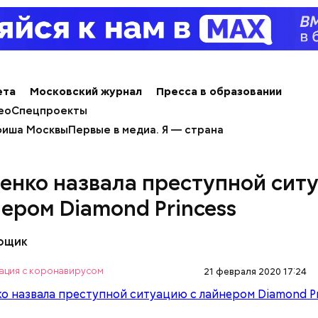
ета
Московский журнал
Пресса в образовании
ео
Спецпроекты
иша Москвы
Первые в медиа. Я — страна
МНЕНИЕ
 военного эксперта и сопредседателя Ассоциаци
енко назвала преступной сит
ов Василия Белозерова, стрелки часов Судного дн
вигали, но никакой глобальной значимости они не 
нером Diamond Princess
вощик
ация с коронавирусом
21 февраля 2020 17:24