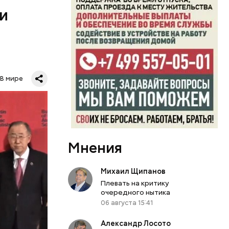
 трудно не
 и
В мире
ловечества
ым? А ведь
?
. Согласно
Мнения
ую
релка
лки часов
Михаил Щипанов
в 2018
Плевать на критику
зали свое
очередного нытика
ь. Вторая
06 августа 15:41
м
помимо
Александр Лосото