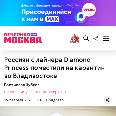
грибов;
О, всесвятый Николае, угодниче преизрядный
3 ст. ложки фасоли;
Господень, теплый наш заступниче, и везде в
по 1 моркови и репчатой луковице;
скорбех скорый помощниче!
3 ст. ложки растительного масла;
зелень, черный молотый перец и соль по вкусу.
Россиян с лайнера Diamond
Princess поместили на карантин
во Владивостоке
Ростислав Зубков
Сюжет:
Ситуация с коронавирусом
25 февраля 2020 08:14
Общество
Грибной суп с фасолью
Молитва Николаю чудотворцу