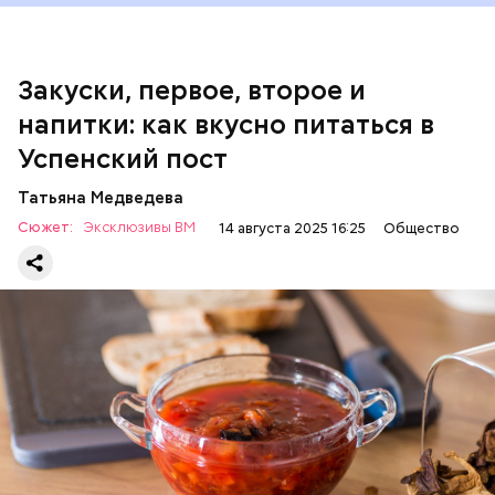
200 г репчатого лука;
100 г муки;
100 г растительного масла;
зелень петрушки и укропа.
Закуски, первое, второе и
напитки: как вкусно питаться в
Успенский пост
Татьяна Медведева
Сюжет:
Эксклюзивы ВМ
14 августа 2025 16:25
Общество
Баклажаны с овощами
ПРАВОСЛАВИЕ
ЕДА
РЕЦЕПТЫ