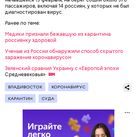
пассажиров, включая 14 россиян, у которых не был
2-3 картофелины,
диагностирован вирус.
1 некрупное яблоко,
1 некрупный помидор,
А еще, удержав меч палача, святой Николай спас от
Ранее по теме:
2 корня сельдерея,
смерти трех мужей, невинно осужденных
салатная заправка.
Медики признали бежавшую из карантина
корыстолюбивым градоначальником.
россиянку здоровой
Ученые из России обнаружили способ скрытого
заражения коронавирусом
Зеленский сравнил Украину с «Европой эпохи
Средневековья»
ВЛАДИВОСТОК
КОРОНАВИРУС
КАРАНТИН
СУДА
Как гласит предание, совершая паломничество в
Понадобятся:
Иерусалим, Николай Чудотворец по просьбе