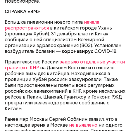
Новосибирске.
во всякий час помогает».
100 г муки;
уксус по вкусу;
СПРАВКА «ВМ»
30 г сахара.
Вспышка пневмонии нового типа
начала
распространяться
в китайском городе Ухань
(провинция Хубэй). 31 декабря власти Китая
сообщили о ней специалистам Всемирной
организации здравоохранения (ВОЗ). Установлен
возбудитель болезни —
коронавирус
COVID-19.
Святитель Николай дожил до глубокой старости и
Правительство России
закрыло отдельные участки
скончался в середине IV века. По церковному
границы с КНР
на Дальнем Востоке и отменило
преданию, мощи святого сохранились нетленными
рабочие визы для китайцев. Находившихся в
и источали чудесное миро, от которого исцелилось
провинции Хубэй россиян эвакуировали. Также
множество людей. В 1087 году мощи Николая
были приостановлены полеты всех регулярных
Угодника были перенесены в итальянский город
российских авиакомпаний в КНР, кроме нескольких
Бар (Бари), где находятся и поныне.
Кабачки в овощном соусе
рейсов в Пекин, Шанхай, Гуанчжоу и Гонконг. РЖД
прекратили железнодорожное сообщение с
Китаем.
Ранее мэр Москвы Сергей Собянин заявил, что в
настоящее время в Москве
не выявлено
ни одного
случая заболевания коронавирусом. Принимаются