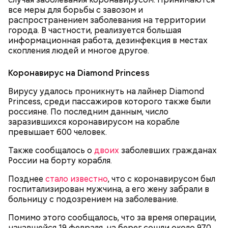
все меры для борьбы с завозом и
распространением заболевания на территории
города. В частности, реализуется большая
информационная работа, дезинфекция в местах
скопления людей и многое другое.
Коронавирус на Diamond Princess
Очищенный сырой салатный сельдерей
За свою земную жизнь он совершил множество
нашинковать соломкой. Яблоки очистить от
добрых дел во славу Божию.
Вирусу удалось проникнуть на лайнер Diamond
кожицы и семян, нарезать ломтиками. Так же
Princess, среди пассажиров которого также были
нарезать вареный картофель. Продукты
россияне. По последним данным, число
перемешать, полить салатной заправкой, выложить
заразившихся коронавирусом на корабле
в салатник горкой и украсить веточками
превышает 600 человек.
сельдерея, кусочками свежих помидоров и
ломтиками яблок.
Также сообщалось о
двоих
заболевших гражданах
России на борту корабля.
Позднее
стало известно
, что с коронавирусом был
госпитализирован мужчина, а его жену забрали в
больницу с подозрением на заболевание.
Помимо этого сообщалось, что за время операции,
начавшейся 19 февраля, на берег сошли около 970