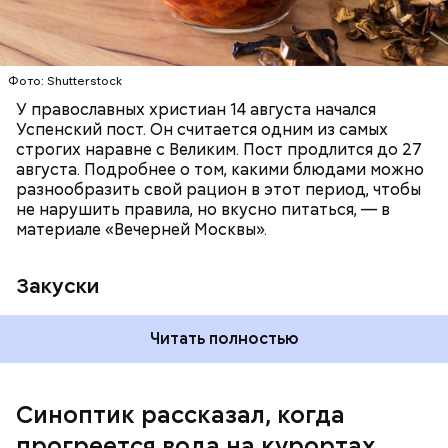
Читайте также:
Синоптик предупредил о переносе
купального сезона в Москве и Подмосковье
Фото: Shutterstock
У православных христиан 14 августа начался
Успенский пост. Он считается одним из самых
строгих наравне с Великим. Пост продлится до 27
августа. Подробнее о том, какими блюдами можно
разнообразить свой рацион в этот период, чтобы
не нарушить правила, но вкусно питаться, — в
материале «Вечерней Москвы».
Закуски
Читать полностью
По словам Вильфанда, с середины следующей
недели Черное море начнет активнее
прогреваться, потому что на юг России придет
Синоптик рассказал, когда
потепление. Температура воздуха будет там выше
прогреется вода на курортах