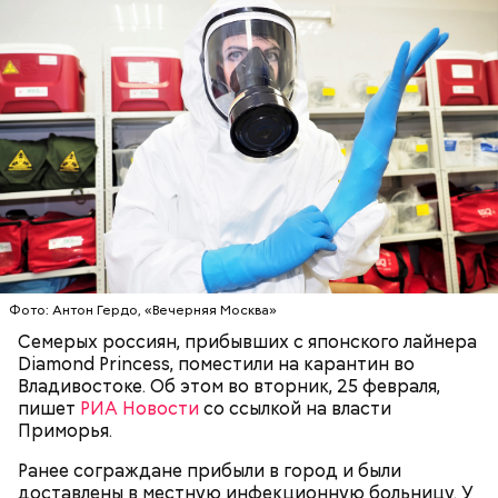
Фото: Антон Гердо, «Вечерняя Москва»
Множество людей совершают паломнические
поездки, чтобы поклониться мощам Святителя
Семерых россиян, прибывших с японского лайнера
Николая, которые находятся в Италии. 19 декабря
Diamond Princess, поместили на карантин во
отмечается Никола Зимний, а 22 мая Никола вешний
Владивостоке. Об этом во вторник, 25 февраля,
Первые блюда
или летний. Этот день установлен в память об
пишет
РИА Новости
со ссылкой на власти
обретении его мощей.
Томаты «Без заморочек», аджика
Приморья.
и лечо: топ-8 проверенных
рецептов закруток на зиму
Ранее сограждане прибыли в город и были
доставлены в местную инфекционную больницу. У