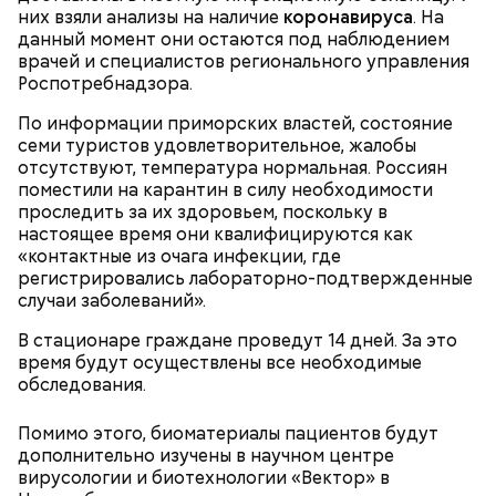
них взяли анализы на наличие
коронавируса
. На
данный момент они остаются под наблюдением
Святой Николай Чудотворец считается
врачей и специалистов регионального управления
покровителем путешествующих, а также
Роспотребнадзора.
оберегает детей и подростков. Многие мамы
Кабачки очистить от кожицы. Нарезать
провожают своих чад на прогулку, прося святого
По информации приморских властей, состояние
кружочками или дольками, предварительно удалив
Николая присмотреть за ними, сберечь от разных
семи туристов удовлетворительное, жалобы
сердцевину. Нарезанные кабачки обвалять в муке и
уличных происшествий. Кроме того, святому
отсутствуют, температура нормальная. Россиян
обжарить в масле (половина нормы). Зеленый лук
Николаю молятся о вразумлении своих детей,
поместили на карантин в силу необходимости
нашинковать, слегка спас-серовать в оставшемся
попавших в плохую компанию, и хуже того —
проследить за их здоровьем, поскольку в
масле и добавить к нему нашинкованные листья
пристрастившихся к наркотикам. Молятся
настоящее время они квалифицируются как
шпината, салата, зелень петрушки, помидоры,
святителю Николаю о благополучном замужестве
«контактные из очага инфекции, где
нарезанные небольшими дольками, и все тушить 10
дочерей.
регистрировались лабораторно-подтвержденные
минут. Листья шпината или салата можно заменить
случаи заболеваний».
ботвой свеклы. Полученный соус заправить солью,
уксусом, сахаром. Подать кабачки в холодном
В стационаре граждане проведут 14 дней. За это
виде, посыпать их рубленым укропом.
время будут осуществлены все необходимые
обследования.
На Руси святителя Николая издавна считали
500 г помидоров;
покровителем моряков, купцов и детей. Ему
150 г шпината;
Помимо этого, биоматериалы пациентов будут
молились и земледельцы — о хорошей погоде, о
50 г лиственного салата;
дополнительно изучены в научном центре
добром урожае. Была поговорка: «Кто Николая
зелень петрушки, укропа;
вирусологии и биотехнологии «Вектор» в
любит, кто Николаю служит, тому святой Николай
1/2 стакана растительного масла;