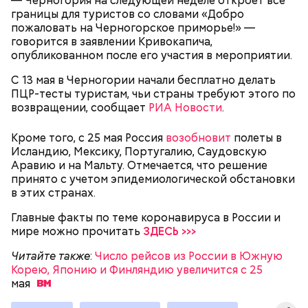
— Черногория на следующей неделе откроет все
радиации Макеева вывели из 30-километровой
границы для туристов со словами «Добро
зоны отчуждения, где он до 3 мая проверял на
пожаловать на Черногорское приморье!» —
уровень радиационной зараженности
говорится в заявлении Кривокапича,
автотранспорт.
опубликованном после его участия в мероприятии.
нужно застыть на месте и не двигаться;
С 13 мая в Черногории начали бесплатно делать
нельзя ни в коем случае махать руками;
ПЦР-тесты туристам, чьи страны требуют этого по
не стоит пытаться «поймать» молнию или
возвращении, сообщает
РИА Новости
.
потрогать, особенно металлическими
предметами.
Кроме того, с 25 мая Россия
возобновит
полеты в
Исландию, Мексику, Португалию, Саудовскую
Аравию и на Мальту. Отмечается, что решение
принято с учетом эпидемиологической обстановки
в этих странах.
Множество людей совершают паломнические
Главные факты по теме коронавируса в России и
поездки, чтобы поклониться мощам Святителя
мире можно прочитать
ЗДЕСЬ >>>
— Первые двое суток мы постоянно были на ногах.
Николая, которые находятся в Италии. 19 декабря
Каждые два часа ездили делать замеры радиации.
отмечается Никола Зимний, а 22 мая Никола вешний
Читайте также
:
Число рейсов из России в Южную
Время от выезда до выезда — на отдых. Работа и
или летний. Этот день установлен в память об
Корею, Японию и Финляндию увеличится с 25
есть работа. Ее надо выполнять, — говорит он.
обретении его мощей.
мая