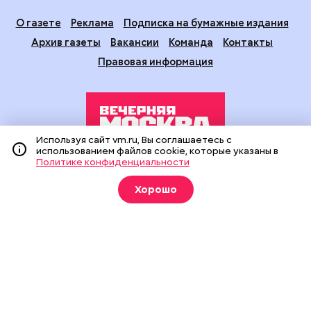
О газете
Реклама
Подписка на бумажные издания
Архив газеты
Вакансии
Команда
Контакты
Правовая информация
Используя сайт vm.ru, Вы соглашаетесь с
использованием файлов cookie, которые указаны в
Политике конфиденциальности
Издание создано при финансовой поддержке Департамента
средств массовой информации и рекламы города Москвы.
Хорошо
На сайте применяются рекомендательные технологии
(информационные технологии предоставления информации
на основе сбора, систематизации и анализа сведений,
относящихся к предпочтениям пользователей сети
«Интернет», находящихся на территории Российской
Федерации).
Сетевое издание "Вечерняя Москва" (18+) зарегистрировано
в Федеральной службе по надзору в сфере связи,
информационных технологий и массовых коммуникаций
(Роскомнадзор). Свидетельство о регистрации ЭЛ № ФС 77 -