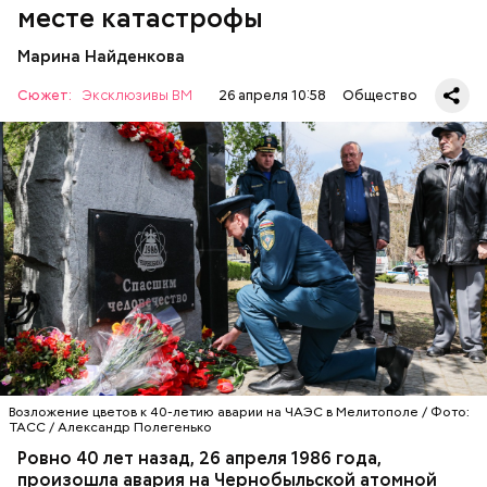
месте катастрофы
Марина Найденкова
Сюжет:
Эксклюзивы ВМ
26 апреля 10:58
Общество
А еще, удержав меч палача, святой Николай спас от
смерти трех мужей, невинно осужденных
корыстолюбивым градоначальником.
Специалист гражданской обороны Московского
авиацентра Владимир Макеев в 1986 году служил в
Киеве в отдельном механизированном полку
гражданской обороны. На тот момент, когда
произошла авария на Чернобыльской атомной
АВАРИИ
ЧЕРНОБЫЛЬ
ИСТОРИЯ
станции, ему было 26 лет.
Возложение цветов к 40-летию аварии на ЧАЭС в Мелитополе / Фото:
ТАСС / Александр Полегенько
Ровно 40 лет назад, 26 апреля 1986 года,
произошла авария на Чернобыльской атомной
Как гласит предание, совершая паломничество в