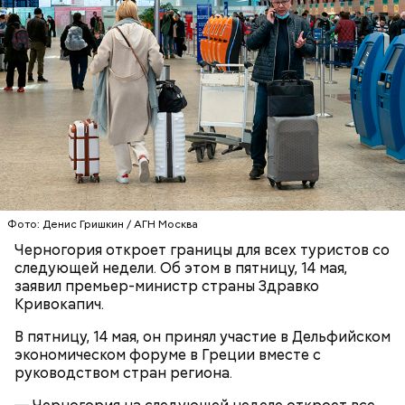
О, всесвятый Николае, угодниче преизрядный
Господень, теплый наш заступниче, и везде в
скорбех скорый помощниче!
Одним из запоминающихся событий того периода
для Макеева стал футбольный матч между
киевским «Динамо» и мадридским «Атлетико»,
который состоялся 3 мая в Киеве. Полк Макеева жил
в палатках в лесу около Варовичей, в 12 километрах
от Припяти. А солдатам очень хотелось увидеть
— Может пробить заряд на человека. Нужно вести
трансляцию матча. Макеев поехал к секретарю
себя очень осторожно, будто увидели дикого
партийной организации колхоза и попросил
Фото: Денис Гришкин / АГН Москва
зверя, затаиться, — добавил академик.
одолжить телевизор.
Черногория откроет границы для всех туристов со
следующей недели. Об этом в пятницу, 14 мая,
заявил премьер-министр страны Здравко
Кривокапич.
В пятницу, 14 мая, он принял участие в Дельфийском
экономическом форуме в Греции вместе с
руководством стран региона.
После получения предельно допустимой дозы
Молитва Николаю чудотворцу