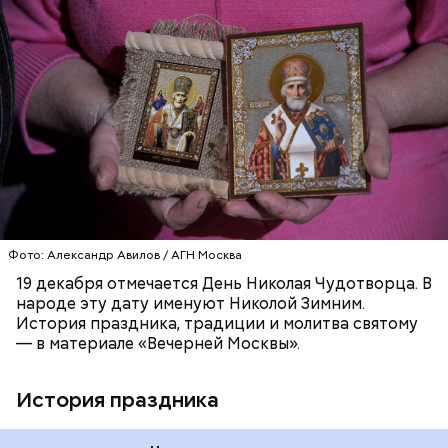
жизнь христиан была очень трудной. Они жили в
постоянной опасности быть подвергнутыми
мучительным пыткам и даже смерти от рук
язычников.
ПРАВОСЛАВИЕ
ПРАЗДНИКИ
ХРИСТИАНСТВО
РЕЛИГИЯ
ЦЕРКОВЬ
Фото: Александр Авилов / АГН Москва
19 декабря отмечается День Николая Чудотворца. В
народе эту дату именуют Николой Зимним.
История праздника, традиции и молитва святому
— в материале «Вечерней Москвы».
История праздника