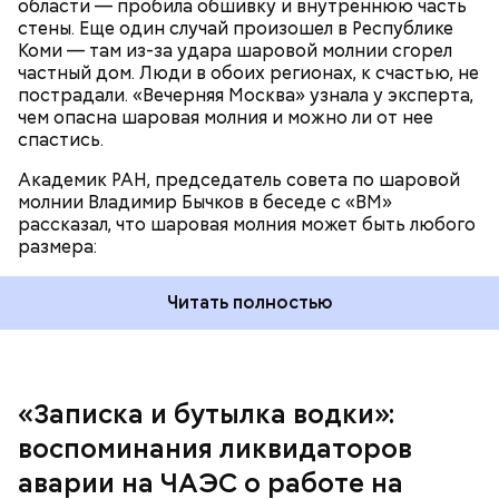
области — пробила обшивку и внутреннюю часть
По его словам, солдаты не знали о масштабах
стены. Еще один случай произошел в Республике
трагедии. Подобных аварий раньше не случалось.
Коми — там из-за удара шаровой молнии сгорел
Поэтому он не испытывал страха.
частный дом. Люди в обоих регионах, к счастью, не
пострадали. «Вечерняя Москва» узнала у эксперта,
чем опасна шаровая молния и можно ли от нее
спастись.
Академик РАН, председатель совета по шаровой
За свою земную жизнь он совершил множество
молнии Владимир Бычков в беседе с «ВМ»
добрых дел во славу Божию.
рассказал, что шаровая молния может быть любого
размера:
Читать полностью
— Об аварии я узнал 26 апреля, когда нас подняли
по тревоге. Мы были дома, за нами приехал
транспорт. Привезли в полк. Построились. Сказали,
«Записка и бутылка водки»:
что произошло. Создали мобильный отряд. Через
воспоминания ликвидаторов
несколько часов мы направились в сторону
Чернобыля, — вспоминает Макеев.
аварии на ЧАЭС о работе на