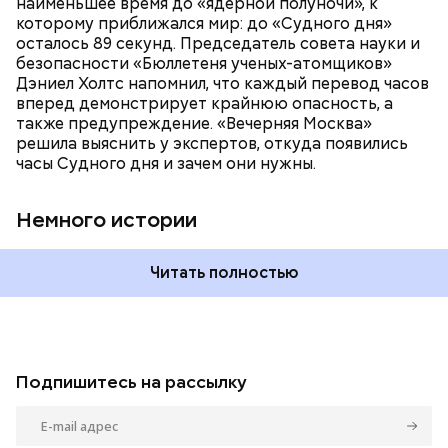
наименьшее время до «ядерной полуночи», к
время показали свое самое близкое к катастрофе
которому приближался мир: до «Судного дня»
время — без двух минут полночь. Вторая холодная
осталось 89 секунд. Председатель совета науки и
война между США и уже Россией стала обыденным
безопасности «Бюллетеня ученых-атомщиков»
предметом обсуждения для аналитиков со всего
Дэниел Холтс напомнил, что каждый перевод часов
мира. Но, помимо перспективы отправиться в
вперед демонстрирует крайнюю опасность, а
«атомный рай», с 2007 года на стрелку часов
также предупреждение. «Вечерняя Москва»
влияет еще одна глобальная угроза —
решила выяснить у экспертов, откуда появились
климатические изменения.
часы Судного дня и зачем они нужны.
Немного истории
Читать полностью
Подпишитесь на рассылку