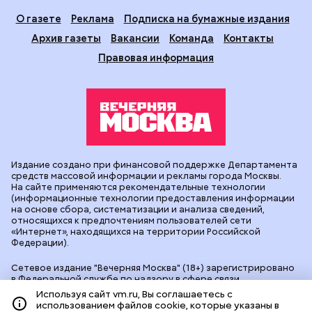
О газете
Реклама
Подписка на бумажные издания
Архив газеты
Вакансии
Команда
Контакты
Правовая информация
Издание создано при финансовой поддержке Департамента
средств массовой информации и рекламы города Москвы.
На сайте применяются рекомендательные технологии
(информационные технологии предоставления информации
на основе сбора, систематизации и анализа сведений,
относящихся к предпочтениям пользователей сети
«Интернет», находящихся на территории Российской
Федерации).
Сетевое издание "Вечерняя Москва" (18+) зарегистрировано
в Федеральной службе по надзору в сфере связи,
информационных технологий и массовых коммуникаций
Используя сайт vm.ru, Вы соглашаетесь с
(Роскомнадзор). Свидетельство о регистрации ЭЛ № ФС 77 -
использованием файлов cookie, которые указаны в