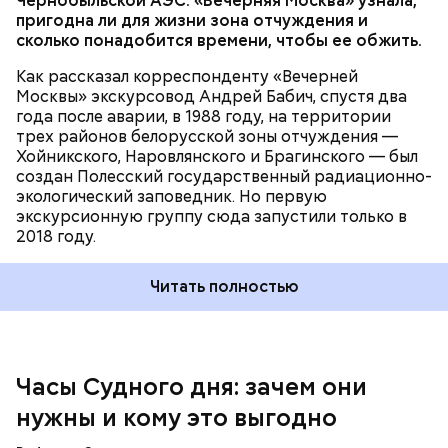
Чернобыльской АЭС. «Вечерняя Москва» узнала,
Часы Судного дня — прибыльный
пригодна ли для жизни зона отчуждения и
проект
сколько понадобится времени, чтобы ее обжить.
Как рассказал корреспонденту «Вечерней
Москвы» экскурсовод Андрей Бабич, спустя два
года после аварии, в 1988 году, на территории
трех районов белорусской зоны отчуждения —
Хойникского, Наровлянского и Брагинского — был
создан Полесский государственный радиационно-
Каждый год — в зависимости от того, какие
экологический заповедник. Но первую
события происходят в мире, — ученые,
экскурсионную группу сюда запустили только в
нобелевские лауреаты и специалисты по ядерной
2018 году.
безопасности из экспертного совета «Бюллетеня
ученых-атомщиков» принимают решение о
Читать полностью
переводе стрелки. Например, в 2017-м причиной
перевода на полминуты вперед послужили как
ухудшающиеся отношения между ядерными
державами, отсутствие прогресса в сокращении
выбросов углекислого газа, так и усиление
Часы Судного дня: зачем они
— Поскольку мы стоим на пороге второго
национализма во всем мире и отрицание
ядерного века и периода беспрецедентного
нужны и кому это выгодно
изменения климата.
изменения климата, ученые вновь несут особую
ответственность за информирование