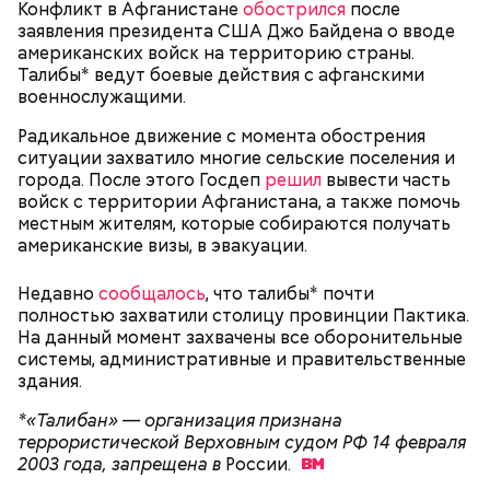
Конфликт в Афганистане
обострился
после
международных отношений, которые
заявления президента США Джо Байдена о вводе
руководствуются своими эгоистическими
американских войск на территорию страны.
соображениями, используя эту теперь уже
Талибы* ведут боевые действия с афганскими
рекламную фишку, чтобы привлечь средства для
военнослужащими.
реализации своих новых не менее нелепых и
ненужных проектов. Это классическое
Радикальное движение с момента обострения
замыливание глаз, — высказал свое мнение военный
ситуации захватило многие сельские поселения и
эксперт.
города. После этого Госдеп
решил
вывести часть
войск с территории Афганистана, а также помочь
— Для группы из пяти человек такое путешествие
местным жителям, которые собираются получать
обойдется в пределах 340 белорусских рублей
американские визы, в эвакуации.
(около 10311 рублей по ЦБ РФ — п
рим. «ВМ»
), —
уточнил он.
Недавно
сообщалось
, что талибы* почти
полностью захватили столицу провинции Пактика.
Он заметил, что в мире действительно непростая
На данный момент захвачены все оборонительные
ситуация с точки зрения ядерного оружия, оружия
системы, административные и правительственные
массового уничтожения. Проблемы экологии и
здания.
сохранения природы тоже стоят остро.
*«Талибан» — организация признана
террористической Верховным судом РФ 14 февраля
2003 года, запрещена в
России.