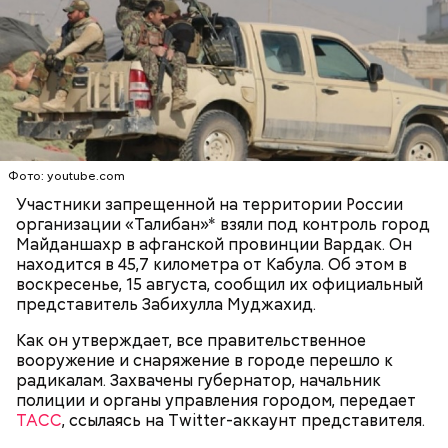
одного рабочего дня, — констатировал он.
Фото: youtube.com
Лишний повод задуматься об экологии
Участники запрещенной на территории России
организации «Талибан»* взяли под контроль город
Майданшахр в афганской провинции Вардак. Он
находится в 45,7 километра от Кабула. Об этом в
воскресенье, 15 августа, сообщил их официальный
Гид отметил, что еще далеко не все туристические
представитель Забихулла Муджахид.
маршруты проложены, пока это больше похоже на
эксперимент. Бабич заверил, что туристам не стоит
Как он утверждает, все правительственное
беспокоиться насчет риска получить опасную дозу
вооружение и снаряжение в городе перешло к
радиации.
радикалам. Захвачены губернатор, начальник
полиции и органы управления городом, передает
— Но передвижение стрелок часов никак не
ТАСС
решает насущных проблем вооружения и экологии.
, ссылаясь на Twitter-аккаунт представителя.
Есть масса могущественных субъектов