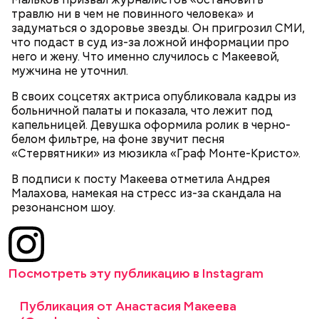
травлю ни в чем не повинного человека» и
задуматься о здоровье звезды. Он пригрозил СМИ,
По его словам, молния может распасться, улететь
что подаст в суд из-за ложной информации про
— Электричества нет. Но есть электростанция. И
или просто погаснуть. Однако есть риск, что она
него и жену. Что именно случилось с Макеевой,
«Новым рекордам — быть»: как
секретарь партийной организации сжалился и
может и взорваться.
мужчина не уточнил.
активность Эль-Ниньо может
выделил нам цветной телевизор. И мы вечером
отразиться на предстоящем лете
смогли посмотреть матч, — вспоминает он.
В своих соцсетях актриса опубликовала кадры из
в России
больничной палаты и показала, что лежит под
капельницей. Девушка оформила ролик в черно-
белом фильтре, на фоне звучит песня
«Стервятники» из мюзикла «Граф Монте-Кристо».
В подписи к посту Макеева отметила Андрея
Малахова, намекая на стресс из-за скандала на
резонансном шоу.
Одним из запоминающихся событий того периода
для Макеева стал футбольный матч между
киевским «Динамо» и мадридским «Атлетико»,
который состоялся 3 мая в Киеве. Полк Макеева жил
Посмотреть эту публикацию в Instagram
в палатках в лесу около Варовичей, в 12 километрах
от Припяти. А солдатам очень хотелось увидеть
Публикация от Анастасия Макеева
— Может пробить заряд на человека. Нужно вести
трансляцию матча. Макеев поехал к секретарю