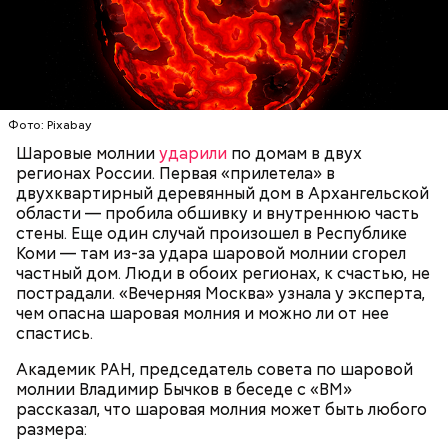
— Маленькие — от одного сантиметра, средние —
около 20 сантиметров, а самые большие могут
доходить до нескольких метров. Шаровая молния
проходит и через стекла, даже часто не оставляя
следов. Она как капля стекает, растекается. Может
УЧЕНЫЕ
МОЛНИИ
ПОГОДА
и в окно влезть, причем в двухметровое.
Фото: Pixabay
Сжимается, как воздушный шар, и проходит.
Шаровые молнии
ударили
по домам в двух
регионах России. Первая «прилетела» в
двухквартирный деревянный дом в Архангельской
области — пробила обшивку и внутреннюю часть
По его словам, солдаты не знали о масштабах
стены. Еще один случай произошел в Республике
трагедии. Подобных аварий раньше не случалось.
Коми — там из-за удара шаровой молнии сгорел
Поэтому он не испытывал страха.
частный дом. Люди в обоих регионах, к счастью, не
пострадали. «Вечерняя Москва» узнала у эксперта,
чем опасна шаровая молния и можно ли от нее
спастись.
Академик РАН, председатель совета по шаровой
молнии Владимир Бычков в беседе с «ВМ»
рассказал, что шаровая молния может быть любого
размера: