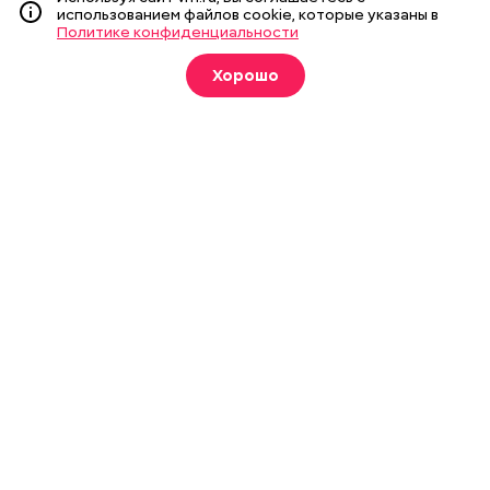
использованием файлов cookie, которые указаны в
издания
Политике конфиденциальности
Оформить
Хорошо
О газете
Реклама
Подписка на бумажные издания
Архив газеты
Вакансии
Команда
Контакты
Правовая информация
Издание создано при финансовой поддержке Департамента
средств массовой информации и рекламы города Москвы.
На сайте применяются рекомендательные технологии
(информационные технологии предоставления информации
на основе сбора, систематизации и анализа сведений,