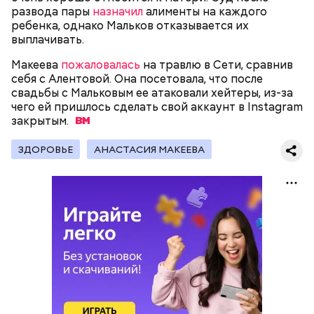
развода пары
назначил
алименты на каждого
ребенка, однако Мальков отказывается их
выплачивать.
Макеева
пожаловалась
на травлю в Сети, сравнив
— Первые двое суток мы постоянно были на ногах.
себя с Алентовой. Она посетовала, что после
Каждые два часа ездили делать замеры радиации.
свадьбы с Мальковым ее атаковали хейтеры, из-за
Время от выезда до выезда — на отдых. Работа и
чего ей пришлось сделать свой аккаунт в Instagram
есть работа. Ее надо выполнять, — говорит он.
закрытым.
ЗДОРОВЬЕ
АНАСТАСИЯ МАКЕЕВА
При встрече с шаровой молнией важно не
паниковать, подчеркнул Бычков:
В Припяти он проработал восемь суток. В его
задачу входило измерение уровня радиации в