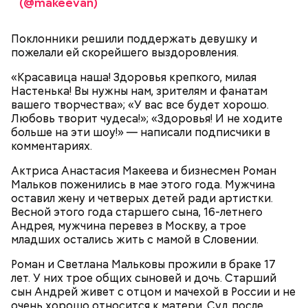
себя очень осторожно, будто увидели дикого
(@makeevan)
партийной организации колхоза и попросил
зверя, затаиться, — добавил академик.
одолжить телевизор.
Поклонники решили поддержать девушку и
пожелали ей скорейшего выздоровления.
«Красавица наша! Здоровья крепкого, милая
Настенька! Вы нужны нам, зрителям и фанатам
вашего творчества»; «У вас все будет хорошо.
Любовь творит чудеса!»; «Здоровья! И не ходите
больше на эти шоу!» — написали подписчики в
После получения предельно допустимой дозы
комментариях.
радиации Макеева вывели из 30-километровой
зоны отчуждения, где он до 3 мая проверял на
Актриса Анастасия Макеева и бизнесмен Роман
уровень радиационной зараженности
Мальков поженились в мае этого года. Мужчина
автотранспорт.
оставил жену и четверых детей ради артистки.
нужно застыть на месте и не двигаться;
Весной этого года старшего сына, 16-летнего
нельзя ни в коем случае махать руками;
Андрея, мужчина перевез в Москву, а трое
не стоит пытаться «поймать» молнию или
младших остались жить с мамой в Словении.
потрогать, особенно металлическими
Роман и Светлана Мальковы прожили в браке 17
предметами.
лет. У них трое общих сыновей и дочь. Старший
сын Андрей живет с отцом и мачехой в России и не
очень хорошо относится к матери. Суд после