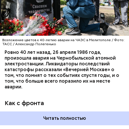
гражданской обороны. На тот момент, когда
произошла авария на Чернобыльской атомной
АВАРИИ
ЧЕРНОБЫЛЬ
ИСТОРИЯ
станции, ему было 26 лет.
Возложение цветов к 40-летию аварии на ЧАЭС в Мелитополе / Фото:
ТАСС / Александр Полегенько
Ровно 40 лет назад, 26 апреля 1986 года,
произошла авария на Чернобыльской атомной
электростанции. Ликвидаторы последствий
катастрофы рассказали «Вечерней Москве» о
том, что помнят о тех событиях спустя годы, и о
том, что больше всего поразило их на месте
аварии.
Как с фронта
Читать полностью