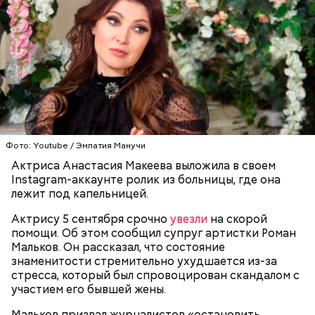
— Заранее предсказать, как объект себя поведет,
невозможно. Если допустить резкое движение,
Вернулся Макеев в Киев в ночь с 3 на 4 мая. По его
поток воздуха может увлечь шар за человеком, и
словам, ему казалось, что он вернулся домой с
тот будет следовать за ним до тех пор, пока не
фронта с победой.
Фото: Youtube / Эмпатия Манучи
угаснет, — объяснил Бычков. — Но чаще всего они
не взрываются. Это редкий случай. Обычно энергия
Актриса Анастасия Макеева выложила в своем
у них кончается и они затухают.
Instagram-аккаунте ролик из больницы, где она
лежит под капельницей.
Актрису 5 сентября срочно
увезли
на скорой
помощи. Об этом сообщил супруг артистки Роман
Мальков. Он рассказал, что состояние
знаменитости стремительно ухудшается из-за
стресса, который был спровоцирован скандалом с
участием его бывшей жены.
Мальков призвал журналистов «остановить