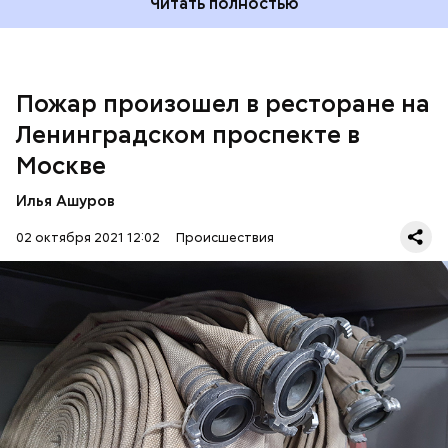
Читать полностью
Пожар произошел в ресторане на
Ленинградском проспекте в
Москве
Илья Ашуров
02 октября 2021 12:02
Происшествия
Министр здравоохранения региона Давид Мелик-
Гусейнов
сообщил
, что пострадавшие доставлены
в ожоговый центр Приволжского медицинского
По словам собеседника «ВМ», инцидент
университета.
произошел в доме 8 на Ленинградском проспекте.
МЧС
МОСКВА
ПОЖАРЫ