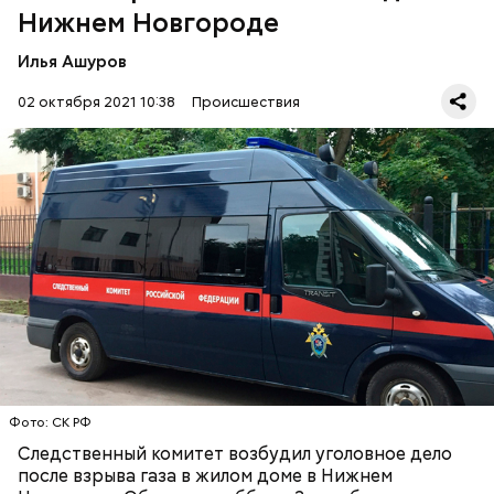
Нижнем Новгороде
Илья Ашуров
02 октября 2021 10:38
Происшествия
— Следователями по факту хлопка газовоздушной
смеси возбуждено уголовное дело по признакам
преступления, предусмотренного частью 1 статьи
238 УК РФ («Оказание услуг, не отвечающих
требованиям безопасности»), —
говорится
в
ГАЗ
НИЖНИЙ НОВГОРОД
сообщении.
СЛЕДСТВЕННЫЙ КОМИТЕТ
Фото: СК РФ
Следственный комитет возбудил уголовное дело
после взрыва газа в жилом доме в Нижнем