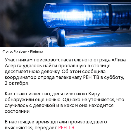
Более 300 человек
пострадали
в «пьяных» ДТП в
Москве с начала года. За восемь месяцев этого
Фото: Pixabay / Fleimax
года по вине нетрезвых водителей погиб 31
Участникам поисково-спасательного отряда «Лиза
человек, 332 получили ранения. Сотрудники ГИБДД
Алерт» удалось найти пропавшую в столице
просят водителей ни в коем случае не садиться за
десятилетнюю девочку. Об этом сообщила
руль в нетрезвом состоянии и не подвергать свою
координатор отряда телеканалу РЕН ТВ в субботу,
жизнь и жизнь окружающих опасности.
2 октября.
Как стало известно, десятилетнюю Киру
обнаружили еще ночью. Однако не уточняется, что
случилось с девочкой и в каком она находится
состоянии.
В настоящее время детали произошедшего
выясняются, передает
РЕН ТВ
.