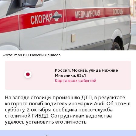
ранг сложности из пяти возможных.
улице Нижние Мневники. Водитель не справился с
управлением и врезался в бетонный отбойник.
После чего автомобиль отбросило на мачту
освещения и он загорелся. Водитель от полученных
ПРОИСШЕСТВИЯ
МОСКВА
ДТП
повреждений скончался на месте.
Фото: mos.ru / Максим Денисов
Россия, Москва, улица Нижние
Мнёвники, 62с1
Карта всех событий
На западе столицы произошло ДТП, в результате
которого погиб водитель иномарки Audi. Об этом в
субботу, 2 октября, сообщила пресс-служба
— Из системы вентиляции идет густой черный дым,
столичной ГИБДД. Сотрудникам ведомства
— сказал источник «ВМ».
удалось установить его личность.