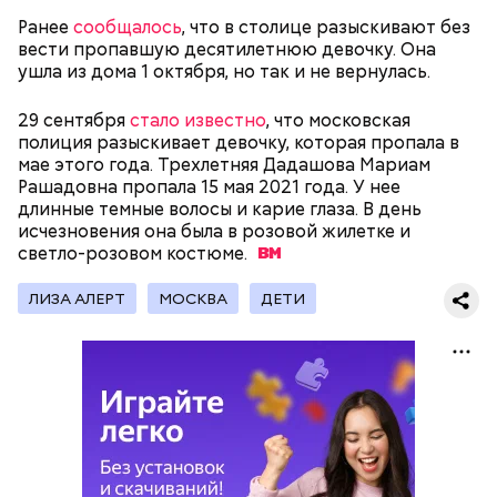
Ранее
сообщалось
, что в столице разыскивают без
вести пропавшую десятилетнюю девочку. Она
ушла из дома 1 октября, но так и не вернулась.
Утром 1 октября, крупный пожар
произошел
на
29 сентября
стало известно
, что московская
складе площадью пять тысяч квадратных метров,
полиция разыскивает девочку, которая пропала в
который расположен на улице Адмирала
мае этого года. Трехлетняя Дадашова Мариам
Корнилова, владение 18. В помещении склада
Рашадовна пропала 15 мая 2021 года. У нее
хранились изоляционные материалы. Днем того же
длинные темные волосы и карие глаза. В день
дня пожар
ликвидировали
.
исчезновения она была в розовой жилетке и
— Им оказался 21-летний мужчина — собственник
светло-розовом
костюме.
автомобиля Audi R8. За ним числятся 696 штрафов
(за 2020–2021 годы —
прим. «ВМ»
) за нарушение
ЛИЗА АЛЕРТ
МОСКВА
ДЕТИ
ПДД, из них неоплаченных — 26, —
говорится
в
сообщении.