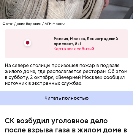
Фото: Денис Воронин / АГН Москва
Взрыв газа
произошел
в Нижнем Новгороде утром
2 октября в многоквартирном жилом доме на
Россия, Москва, Ленинградский
проспект, 8к1
улице Гайдара. В региональном ГУ МЧС отметили,
Карта всех событий
что из здания эвакуировали 100 человек. В
результате взрыва частично обрушились
межтамбурные перекрытия и балкон. При этом
На севере столицы произошел пожар в подвале
несущие конструкции здания не нарушены.
жилого дома, где располагается ресторан. Об этом
в субботу, 2 октября, «Вечерней Москве» сообщил
источник в экстренных службах.
Читать полностью
СК возбудил уголовное дело
после взрыва газа в жилом доме в