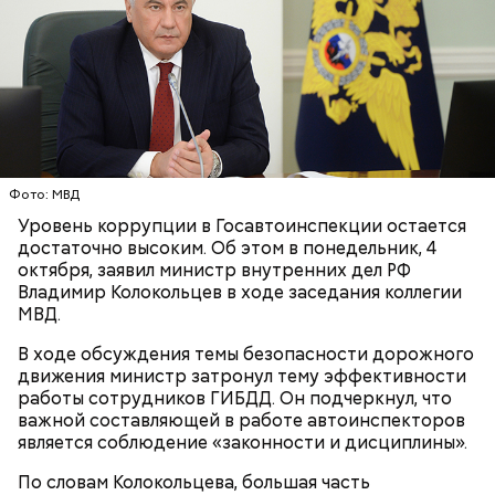
Фото: МВД
Уровень коррупции в Госавтоинспекции остается
Автомобиль каршеринга Volkswagen врезался в
достаточно высоким. Об этом в понедельник, 4
стоявшую в четвертой полосе легковушку Kia, та в
октября, заявил министр внутренних дел РФ
свою очередь сбила вышедшего на проезжую
Владимир Колокольцев в ходе заседания коллегии
часть
мужчину
(водитель Kia —
прим. «ВМ»
) и
МВД.
врезалась в машину марки Toyota. Также в ходе
В ходе обсуждения темы безопасности дорожного
происшествия была повреждена легковушка
движения министр затронул тему эффективности
Renault.
работы сотрудников ГИБДД. Он подчеркнул, что
важной составляющей в работе автоинспекторов
является соблюдение «законности и дисциплины».
По словам Колокольцева, большая часть