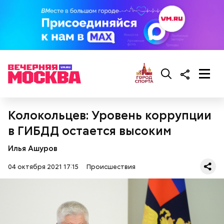
Колокольцев: Уровень коррупции
в ГИБДД остается высоким
Илья Ашуров
04 октября 2021 17:15
Происшествия
На минувшей неделе в Москве
случились
163
дорожно-транспортных происшествия (ДТП), в
которых пострадал 181 человек и еще шесть
погибли.