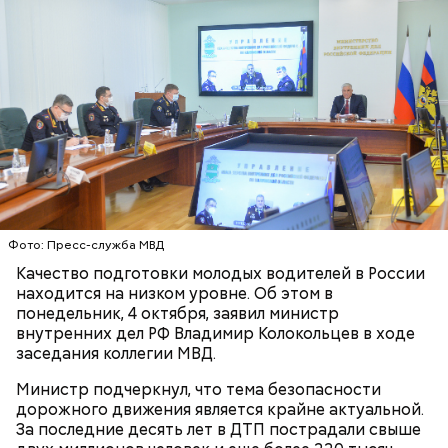
По словам Колокольцева, актуальной остается и
регламентация полномочий ГИБДД в сфере
контроля за деятельностью автошкол, так как
подготовка молодых водителей «оставляет желать
лучшего».
ВОДИТЕЛИ
ГАИ
БЕЗОПАСНОСТЬ
ВЛАДИМИР КОЛОКОЛЬЦЕВ
ДТП
Фото: Пресс-служба МВД
Качество подготовки молодых водителей в России
находится на низком уровне. Об этом в
понедельник, 4 октября, заявил министр
внутренних дел РФ Владимир Колокольцев в ходе
заседания коллегии МВД.
Министр подчеркнул, что тема безопасности
дорожного движения является крайне актуальной.
За последние десять лет в ДТП пострадали свыше