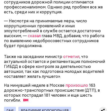
сотрудников дорожной полиции отличается
профессионализмом. Однако ряд проблем все же
есть, среди них и коррупция.
— Несмотря на принимаемые меры, число
коррупционных проявлений и иных
злоупотреблений в службе остается достаточно
Ночью 4 октября на 8-м километре МКАД
высоким, —
сказал
глава МВД, добавив, что работа
произошло
крупное ДТП с участием четырех
по выявлению недобросовестных сотрудников
машин, в результате чего один человек погиб и еще
будет продолжена.
трое получили травмы различной степени тяжести.
Также на заседании министр
отметил
, что
актуальной остается и регламентация полномочий
ГИБДД в сфере контроля за деятельностью
автошкол, так как подготовка молодых водителей
«оставляет желать лучшего».
На минувшей неделе в Москве
произошло
163
дорожно-транспортных происшествия (ДТП), в
которых пострадал 181 человек и еще шесть
погибли.
ГАИ
ВЛАДИМИР КОЛОКОЛЬЦЕВ